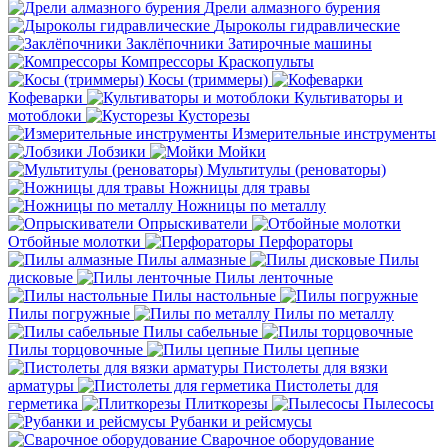
Дрели алмазного бурения
Дыроколы гидравлические
Заклёпочники
Затирочные машины
Компрессоры
Краскопульты
Косы (триммеры)
Кофеварки
Культиваторы и
мотоблоки
Кусторезы
Измерительные инструменты
Лобзики
Мойки
Мультитулы (реноваторы)
Ножницы для травы
Ножницы по металлу
Опрыскиватели
Отбойные молотки
Перфораторы
Пилы алмазные
Пилы
дисковые
Пилы ленточные
Пилы настольные
Пилы погружные
Пилы по металлу
Пилы сабельные
Пилы торцовочные
Пилы цепные
Пистолеты для вязки
арматуры
Пистолеты для
герметика
Плиткорезы
Пылесосы
Рубанки и рейсмусы
Сварочное оборудование