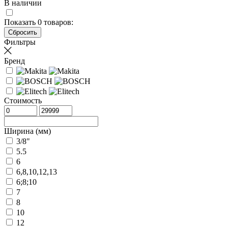
В наличии
Показать
0
товаров:
Фильтры
Бренд
Стоимость
Ширина (мм)
3/8"
5.5
6
6,8,10,12,13
6;8;10
7
8
10
12