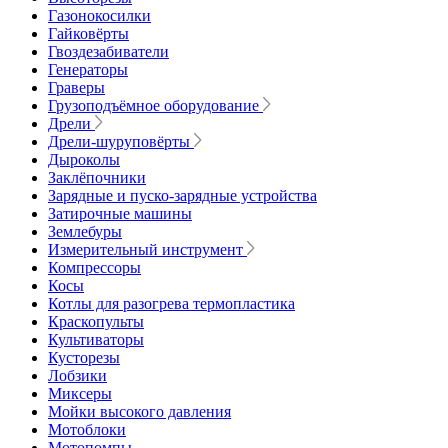
Газонокосилки
Гайковёрты
Гвоздезабиватели
Генераторы
Граверы
Грузоподъёмное оборудование
Дрели
Дрели-шуруповёрты
Дыроколы
Заклёпочники
Зарядные и пуско-зарядные устройства
Затирочные машины
Землебуры
Измерительный инструмент
Компрессоры
Косы
Котлы для разогрева термопластика
Краскопульты
Культиваторы
Кусторезы
Лобзики
Миксеры
Мойки высокого давления
Мотоблоки
Мотопомпы