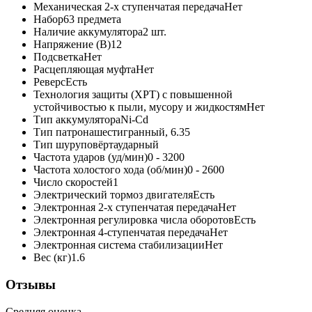
Механическая 2-х ступенчатая передача
Нет
Набор
63 предмета
Наличие аккумулятора
2 шт.
Напряжение (В)
12
Подсветка
Нет
Расцепляющая муфта
Нет
Реверс
Есть
Технология защиты (XPT) с повышенной
устойчивостью к пыли, мусору и жидкостям
Нет
Тип аккумулятора
Ni-Cd
Тип патрона
шестигранный, 6.35
Тип шуруповёрта
ударный
Частота ударов (уд/мин)
0 - 3200
Частота холостого хода (об/мин)
0 - 2600
Число скоростей
1
Электрический тормоз двигателя
Есть
Электронная 2-х ступенчатая передача
Нет
Электронная регулировка числа оборотов
Есть
Электронная 4-ступенчатая передача
Нет
Электронная система стабилизации
Нет
Вес (кг)
1.6
Отзывы
Средняя оценка