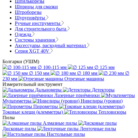
Шпилькорезы
Шприцы для смазки
Штроборезы
Шуруповёрты
Ручные инструменты
Для строительного быта
Одежда
Системы хранения
Аксессуары, расходный материал
Серия XGT 40V
Болгарки (УШМ)
∅ 100-115 мм
∅ 125 мм
∅ 150 мм
∅ 180 мм
∅
230 мм
Отрезные машины
Измерительный инструмент
Дальномеры
Детекторы
Лазерные приёмники
Мультиметры
Нивелиры (уровни)
Пирометры
Токовые клещи (клемметры)
Тепловизоры
Пилы
Алмазные пилы
Дисковые пилы
Ленточные пилы
Настольные пилы