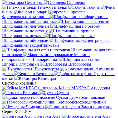
Секаторы
Степлеры
Тележки и тачки
Точила
Фены
Фонари
Фрезеры
Фрезеровальные машины
Шлифмашины вибрационные
Шлифмашины ленточные
Шлифмашины по бетону
Шлифмашины прямые
Шлифмашины щёточные
Шлифмашины эксцентриковые
Шлифмашины для стен
и потолков
Машины
полировальные
Шовнарезчики
Шприцы для смазки
Штроборезы
Шуруповёрты
Алмазные
диски
Верстаки
Графитовые
щётки
Канистры
Системы хранения
Кейсы MAKPAC и поддоны
Рюкзаки
Сумки
Сумки-держатели поясные
Термобоксы-холодильники
Чемоданы
Замки и защёлки
Серия XGT 40V
Болгарки XGT