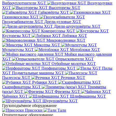
Виброуплотнители XGT
Воздуходувки
XGT
Высоторезы XGT
Гайковёрты XGT
Газонокосилки XGT
Гвоздезабиватели XGT
Дрели-угловые XGT
Дрели-шуруповёрты XGT
Компрессоры XGT
Кусторезы XGT
Лобзики XGT
Микроволновки XGT
Миксеры XGT
Мультитулы XGT
Мотоблоки XGT
Мойки высокого давления
XGT
Опрыскиватели XGT
Отбойные молотки XGT
Перфораторы XGT
Пилы
XGT
Подметальные машины XGT
Пылесосы XGT
Резчики XGT
Рубанки XGT
Скарификаторы XGT
Триммеры
(косы) XGT
Фрезеры XGT
Чайники XGT
Шлифмашины XGT
Шуруповёрты XGT
Грузоподъёмное оборудование
Присоски
Тали
Отопительное оборудование