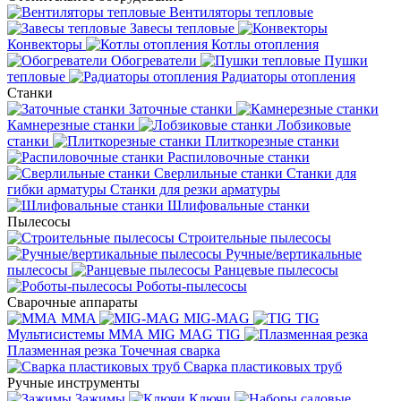
Вентиляторы тепловые
Завесы тепловые
Конвекторы
Котлы отопления
Обогреватели
Пушки
тепловые
Радиаторы отопления
Станки
Заточные станки
Камнерезные станки
Лобзиковые
станки
Плиткорезные станки
Распиловочные станки
Сверлильные станки
Станки для
гибки арматуры
Станки для резки арматуры
Шлифовальные станки
Пылесосы
Строительные пылесосы
Ручные/вертикальные
пылесосы
Ранцевые пылесосы
Роботы-пылесосы
Сварочные аппараты
MMA
MIG-MAG
TIG
Мультисистемы ММА MIG MAG TIG
Плазменная резка
Точечная сварка
Cварка пластиковых труб
Ручные инструменты
Зажимы
Ключи