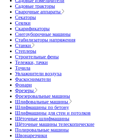
Садовые измельчители
Садовые тракторы
Сварочные аппараты
Секаторы
Сеялки
Скарификаторы
Снегоуборочные машины
Стабилизаторы напряжения
Станки
Степлеры
Строительные фены
Тележки, тачки
Точила
Увлажнители воздуха
Фаскосниматели
Фонари
Фрезеры
Фрезеровальные машины
Шлифовальные машины
Шлифмашины по бетону
Шлифмашины для стен и потолков
Щёточные шлифмашины
Щёточные машины телескопические
Полировальные машины
Швонарезчики