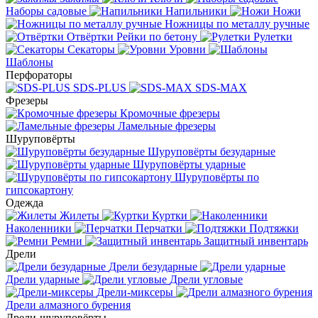
Наборы садовые
Напильники
Ножи
Ножницы по металлу ручные
Отвёртки
Рейки по бетону
Рулетки
Секаторы
Уровни
Шаблоны
Перфораторы
SDS-PLUS
SDS-MAX
Фрезеры
Кромочные фрезеры
Ламельные фрезеры
Шуруповёрты
Шуруповёрты безударные
Шуруповёрты ударные
Шуруповёрты по
гипсокартону
Одежда
Жилеты
Куртки
Наколенники
Перчатки
Подтяжки
Ремни
Защитный инвентарь
Дрели
Дрели безударные
Дрели ударные
Дрели угловые
Дрели-миксеры
Дрели алмазного бурения
Дрели-шуруповёрты