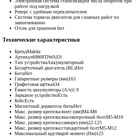
Электронная система стабилизации числа оборотов при
работе под нагрузкой
Реверс с удобным переключателем
Система тормоза двигателя для сложных работ по
завинчиванию
Отсек для хранения бит
Технические характеристики
Бренд
Makita
Артикул
6980FDWAE9
Тип устройства
Аккумуляторный
Бесщёточный двигатель (BL)
Нет
Бита
Нет
Габаритные размеры (мм)
163
Графитовая щётка
434
Ёмкость аккумулятора (А/ч)
1.9
Зарядное устройство
Есть
Кейс
Есть
Магнитный держатель биты
Нет
Макс. размер крепежа:винт (мм)
M4-M8
Макс. размер крепежа:высокопрочный болт
M5-M10
Макс. размер крепежа:саморез (мм)
22-125
Макс. размер крепежа:стандартный болт
M5-M12
Максимальный крутящий момент (Нм)
125