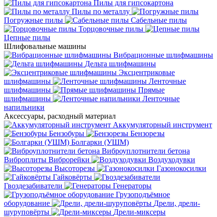
Пилы для гипсокартона
Пилы по металлу
Погружные пилы
Сабельные пилы
Торцовочные пилы
Цепные пилы
Шлифовальные машины
Вибрационные шлифмашины
Дельта шлифмашины
Эксцентриковые
шлифмашины
Ленточные
шлифмашины
Прямые
шлифмашины
Ленточные
напильники
Аксессуары, расходный материал
Аккумуляторный инструмент
Бензобуры
Бензорезы
Болгарки (УШМ)
Виброуплотнители бетона
Виброплиты
Виброрейки
Воздуходувки
Высоторезы
Газонокосилки
Гайковёрты
Гвоздезабиватели
Генераторы
Грузоподъёмное
оборудование
Дрели, дрели-
шуруповёрты
Дрели-миксеры