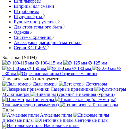
Шпилькорезы
Шприцы для смазки
Штроборезы
Шуруповёрты
Ручные инструменты
Для строительного быта
Одежда
Системы хранения
Аксессуары, расходный материал
Серия XGT 40V
Болгарки (УШМ)
∅ 100-115 мм
∅ 125 мм
∅ 150 мм
∅ 180 мм
∅
230 мм
Отрезные машины
Измерительный инструмент
Дальномеры
Детекторы
Лазерные приёмники
Мультиметры
Нивелиры (уровни)
Пирометры
Токовые клещи (клемметры)
Тепловизоры
Пилы
Алмазные пилы
Дисковые пилы
Ленточные пилы
Настольные пилы