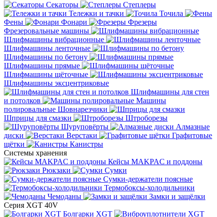
Секаторы
Степлеры
Тележки и тачки
Точила
Фены
Фонари
Фрезеры
Фрезеровальные машины
Шлифмашины вибрационные
Шлифмашины ленточные
Шлифмашины по бетону
Шлифмашины прямые
Шлифмашины щёточные
Шлифмашины эксцентриковые
Шлифмашины для стен
и потолков
Машины
полировальные
Шовнарезчики
Шприцы для смазки
Штроборезы
Шуруповёрты
Алмазные
диски
Верстаки
Графитовые
щётки
Канистры
Системы хранения
Кейсы MAKPAC и поддоны
Рюкзаки
Сумки
Сумки-держатели поясные
Термобоксы-холодильники
Чемоданы
Замки и защёлки
Серия XGT 40V
Болгарки XGT