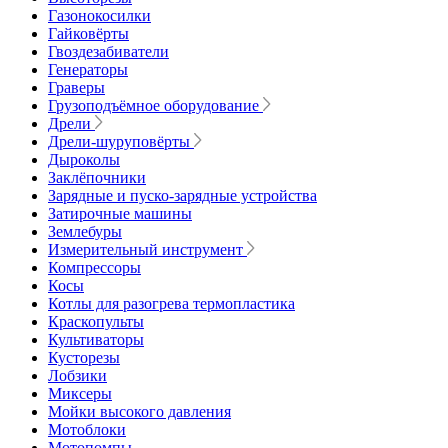
Газонокосилки
Гайковёрты
Гвоздезабиватели
Генераторы
Граверы
Грузоподъёмное оборудование
Дрели
Дрели-шуруповёрты
Дыроколы
Заклёпочники
Зарядные и пуско-зарядные устройства
Затирочные машины
Землебуры
Измерительный инструмент
Компрессоры
Косы
Котлы для разогрева термопластика
Краскопульты
Культиваторы
Кусторезы
Лобзики
Миксеры
Мойки высокого давления
Мотоблоки
Мотопомпы