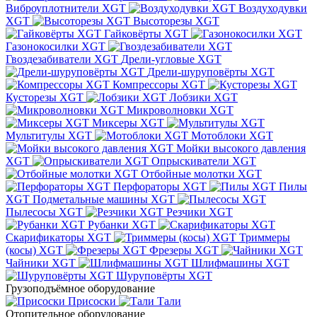
Виброуплотнители XGT
Воздуходувки
XGT
Высоторезы XGT
Гайковёрты XGT
Газонокосилки XGT
Гвоздезабиватели XGT
Дрели-угловые XGT
Дрели-шуруповёрты XGT
Компрессоры XGT
Кусторезы XGT
Лобзики XGT
Микроволновки XGT
Миксеры XGT
Мультитулы XGT
Мотоблоки XGT
Мойки высокого давления
XGT
Опрыскиватели XGT
Отбойные молотки XGT
Перфораторы XGT
Пилы
XGT
Подметальные машины XGT
Пылесосы XGT
Резчики XGT
Рубанки XGT
Скарификаторы XGT
Триммеры
(косы) XGT
Фрезеры XGT
Чайники XGT
Шлифмашины XGT
Шуруповёрты XGT
Грузоподъёмное оборудование
Присоски
Тали
Отопительное оборудование