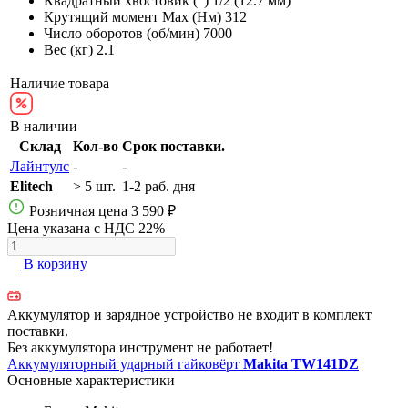
Квадратный хвостовик (")
1/2 (12.7 мм)
Крутящий момент Max (Нм)
312
Число оборотов (об/мин)
7000
Вес (кг)
2.1
Наличие товара
В наличии
Склад
Кол-во
Срок поставки.
Лайнтулс
-
-
Elitech
> 5 шт.
1-2 раб. дня
Розничная цена
3 590 ₽
Цена указана с НДС 22%
В корзину
Аккумулятор и зарядное устройство не входит в комплект
поставки.
Без аккумулятора инструмент не работает!
Аккумуляторный ударный гайковёрт
Makita TW141DZ
Основные характеристики