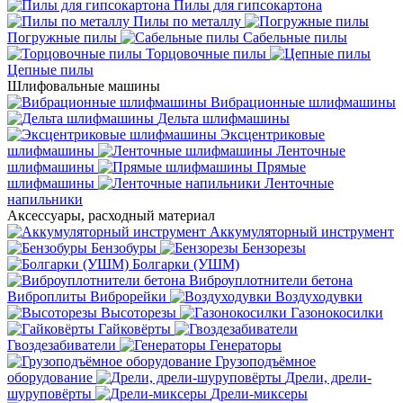
Пилы для гипсокартона
Пилы по металлу
Погружные пилы
Сабельные пилы
Торцовочные пилы
Цепные пилы
Шлифовальные машины
Вибрационные шлифмашины
Дельта шлифмашины
Эксцентриковые
шлифмашины
Ленточные
шлифмашины
Прямые
шлифмашины
Ленточные
напильники
Аксессуары, расходный материал
Аккумуляторный инструмент
Бензобуры
Бензорезы
Болгарки (УШМ)
Виброуплотнители бетона
Виброплиты
Виброрейки
Воздуходувки
Высоторезы
Газонокосилки
Гайковёрты
Гвоздезабиватели
Генераторы
Грузоподъёмное
оборудование
Дрели, дрели-
шуруповёрты
Дрели-миксеры