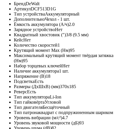
Бренд
DeWalt
Артикул
DCF513D1G
Тип устройства
Аккумуляторный
Дополнительно
Чехол - 1 шт.
Ёмкость аккумулятора (А/ч)
2.0
Зарядное устройство
Нет
Квадратный хвостовик (")
3/8 (9.5 мм)
Кейс
Нет
Количество скоростей
1
Крутящий момент Max (Нм)
95
Максимальный крутящий момент твёрдая затяжка
(Нм)
95
Набор торцевых ключей
Нет
Наличие аккумулятора
1 шт.
Напряжение (В)
18
Подсветка
Есть
Размеры (ДxШxВ) (мм)
370х185
Реверс
Есть
Тип аккумулятора
Li-Ion
Тип гайковёрта
Угловой
Тип двигателя
Бесщёточный
Тип патрона
квадрат с подпружиненным шариком
Уровень вибрации (м/с²)
4.7
Уровень звуковой мощности (дБ)
93
Уровень шума (dB)
82