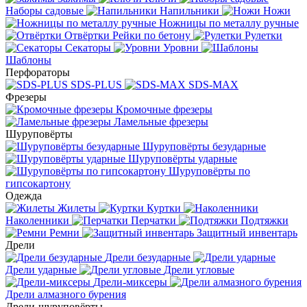
Наборы садовые
Напильники
Ножи
Ножницы по металлу ручные
Отвёртки
Рейки по бетону
Рулетки
Секаторы
Уровни
Шаблоны
Перфораторы
SDS-PLUS
SDS-MAX
Фрезеры
Кромочные фрезеры
Ламельные фрезеры
Шуруповёрты
Шуруповёрты безударные
Шуруповёрты ударные
Шуруповёрты по
гипсокартону
Одежда
Жилеты
Куртки
Наколенники
Перчатки
Подтяжки
Ремни
Защитный инвентарь
Дрели
Дрели безударные
Дрели ударные
Дрели угловые
Дрели-миксеры
Дрели алмазного бурения
Дрели-шуруповёрты