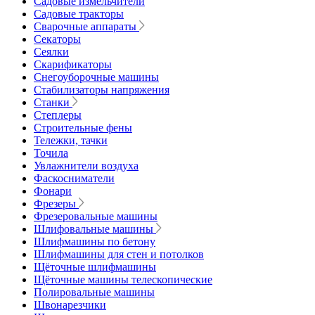
Садовые измельчители
Садовые тракторы
Сварочные аппараты
Секаторы
Сеялки
Скарификаторы
Снегоуборочные машины
Стабилизаторы напряжения
Станки
Степлеры
Строительные фены
Тележки, тачки
Точила
Увлажнители воздуха
Фаскосниматели
Фонари
Фрезеры
Фрезеровальные машины
Шлифовальные машины
Шлифмашины по бетону
Шлифмашины для стен и потолков
Щёточные шлифмашины
Щёточные машины телескопические
Полировальные машины
Швонарезчики