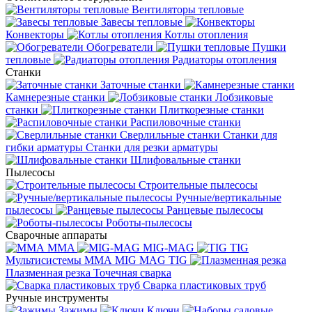
Вентиляторы тепловые
Завесы тепловые
Конвекторы
Котлы отопления
Обогреватели
Пушки
тепловые
Радиаторы отопления
Станки
Заточные станки
Камнерезные станки
Лобзиковые
станки
Плиткорезные станки
Распиловочные станки
Сверлильные станки
Станки для
гибки арматуры
Станки для резки арматуры
Шлифовальные станки
Пылесосы
Строительные пылесосы
Ручные/вертикальные
пылесосы
Ранцевые пылесосы
Роботы-пылесосы
Сварочные аппараты
MMA
MIG-MAG
TIG
Мультисистемы ММА MIG MAG TIG
Плазменная резка
Точечная сварка
Cварка пластиковых труб
Ручные инструменты
Зажимы
Ключи