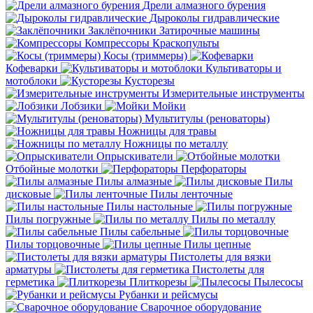
Дрели алмазного бурения
Дыроколы гидравлические
Заклёпочники
Затирочные машины
Компрессоры
Краскопульты
Косы (триммеры)
Кофеварки
Культиваторы и
мотоблоки
Кусторезы
Измерительные инструменты
Лобзики
Мойки
Мультитулы (реноваторы)
Ножницы для травы
Ножницы по металлу
Опрыскиватели
Отбойные молотки
Перфораторы
Пилы алмазные
Пилы
дисковые
Пилы ленточные
Пилы настольные
Пилы погружные
Пилы по металлу
Пилы сабельные
Пилы торцовочные
Пилы цепные
Пистолеты для вязки
арматуры
Пистолеты для
герметика
Плиткорезы
Пылесосы
Рубанки и рейсмусы
Сварочное оборудование