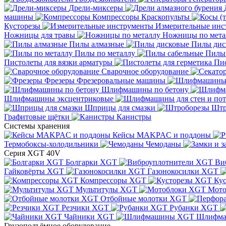
Дрели-миксеры
машины
Компрессоры
Краскопульты
Кусторезы
Измерительные инс
Ножницы для травы
Ножницы по мета
Пилы алмазные
Пилы дис
Пилы по металлу
Пилы
Пистолеты для вязки арматуры
Пис
Сварочное оборудование
Фрезеры
Фрезеровальные машины
Шлифмашины по бетону
Шлифмашины эксцентриковые
Шприцы для смазки
Штр
Графитовые щётки
Канистры
Системы хранения
Кейсы MAKPAC и поддоны
Термобоксы-холодильники
Чемоданы
Серия XGT 40V
Болгарки XGT
Ви
Гайковёрты XGT
Газонокосилки XGT
Компрессоры XGT
Ку
Мультитулы XGT
Мото
Отбойные молотки XGT
Резчики XGT
Рубанки XGT
Чайники XGT
Шлифм
Грузоподъёмное оборудование