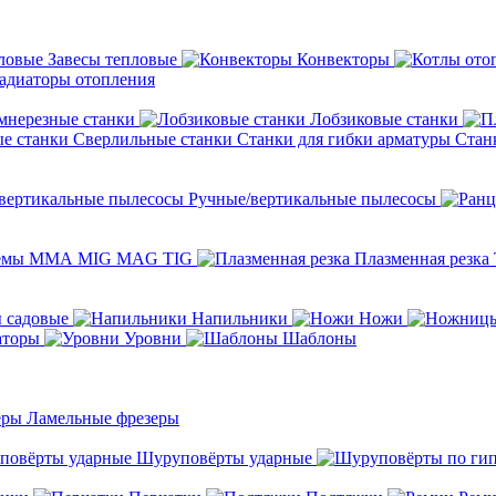
Завесы тепловые
Конвекторы
адиаторы отопления
мнерезные станки
Лобзиковые станки
Сверлильные станки
Станки для гибки арматуры
Стан
Ручные/вертикальные пылесосы
темы ММА MIG MAG TIG
Плазменная резка
 садовые
Напильники
Ножи
аторы
Уровни
Шаблоны
Ламельные фрезеры
Шуруповёрты ударные