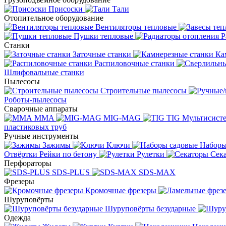
Присоски
Тали
Отопительное оборудование
Вентиляторы тепловые
Пушки тепловые
Р
Станки
Заточные станки
Ка
Распиловочные станки
Шлифовальные станки
Пылесосы
Строительные пылесосы
Роботы-пылесосы
Сварочные аппараты
MMA
MIG-MAG
TIG
Мультисис
пластиковых труб
Ручные инструменты
Зажимы
Ключи
Наборы
Отвёртки
Рейки по бетону
Рулетки
Сек
Перфораторы
SDS-PLUS
SDS-MAX
Фрезеры
Кромочные фрезеры
Шуруповёрты
Шуруповёрты безударные
Одежда