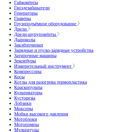
Гайковёрты
Гвоздезабиватели
Генераторы
Граверы
Грузоподъёмное оборудование
Дрели
Дрели-шуруповёрты
Дыроколы
Заклёпочники
Зарядные и пуско-зарядные устройства
Затирочные машины
Землебуры
Измерительный инструмент
Компрессоры
Косы
Котлы для разогрева термопластика
Краскопульты
Культиваторы
Кусторезы
Лобзики
Миксеры
Мойки высокого давления
Мотоблоки
Мотопомпы
Мультитулы