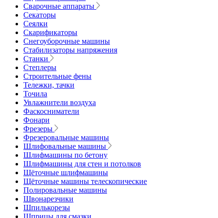
Сварочные аппараты
Секаторы
Сеялки
Скарификаторы
Снегоуборочные машины
Стабилизаторы напряжения
Станки
Степлеры
Строительные фены
Тележки, тачки
Точила
Увлажнители воздуха
Фаскосниматели
Фонари
Фрезеры
Фрезеровальные машины
Шлифовальные машины
Шлифмашины по бетону
Шлифмашины для стен и потолков
Щёточные шлифмашины
Щёточные машины телескопические
Полировальные машины
Швонарезчики
Шпилькорезы
Шприцы для смазки