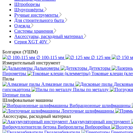
Штроборезы
Шуруповёрты
Ручные инструменты
Для строительного быта
Одежда
Системы хранения
Аксессуары, расходный материал
Серия XGT 40V
Болгарки (УШМ)
∅ 100-115 мм
∅ 125 мм
Измерительный инструмент
Дальномеры
Детекторы
Пирометры
Токовые клещи (кл
Пилы
Алмазные пилы
Дисковы
гипсокартона
Пилы по металлу
Цепные пилы
Шлифовальные машины
Вибрационные шлифмашины
Ленточные шлифмашины
Аксессуары, расходный материал
Аккумуляторный инструмент
Виброуплотнители бетона
Виброплиты
Виброрейки
Гвоздезабиватели
Генератор