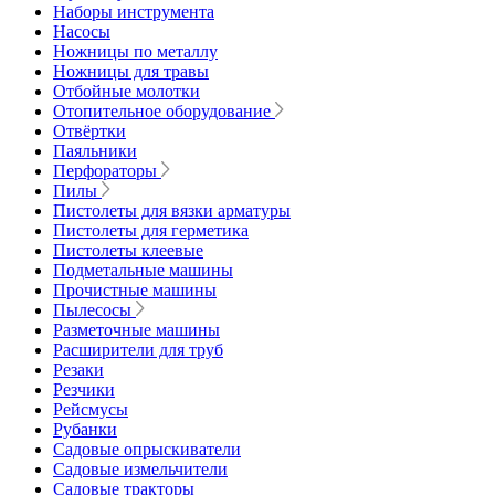
Наборы инструмента
Насосы
Ножницы по металлу
Ножницы для травы
Отбойные молотки
Отопительное оборудование
Отвёртки
Паяльники
Перфораторы
Пилы
Пистолеты для вязки арматуры
Пистолеты для герметика
Пистолеты клеевые
Подметальные машины
Прочистные машины
Пылесосы
Разметочные машины
Расширители для труб
Резаки
Резчики
Рейсмусы
Рубанки
Садовые опрыскиватели
Садовые измельчители
Садовые тракторы