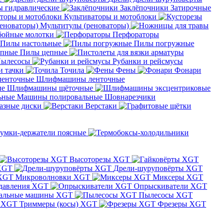
 гидравлические
Заклёпочники
Затирочные
Культиваторы и мотоблоки
Мультитулы (реноваторы)
бойные молотки
Перфораторы
Пилы настольные
Пилы погружные
Пилы цепные
ылесосы
Рубанки и рейсмусы
и тачки
Точила
Фены
Фонари
Шлифмашины ленточные
Шлифмашины щёточные
Машины полировальные
Шовнарезчики
азные диски
Верстаки
умки-держатели поясные
Высоторезы XGT
XGT
Дрели-шуруповёрты XGT
Микроволновки XGT
Миксеры XGT
давления XGT
Опрыскиватели XGT
альные машины XGT
Пылесосы XGT
Триммеры (косы) XGT
Фрезеры XGT