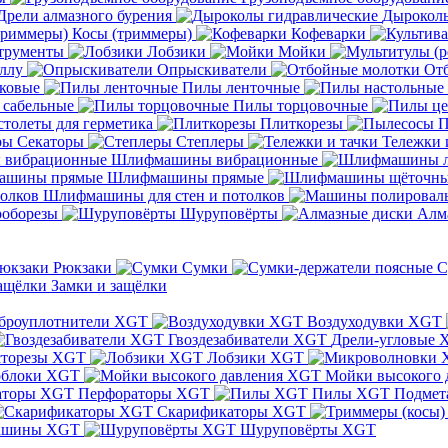
Дрели алмазного бурения
Дыроколы
Косы (триммеры)
Кофеварки
трументы
Лобзики
Мойки
ллу
Опрыскиватели
От
ковые
Пилы ленточные
 сабельные
Пилы торцовочные
толеты для герметика
Плиткорезы
П
Секаторы
Степлеры
Тележки 
Шлифмашины вибрационные
Шлифмашины прямые
Шлифмашины для стен и потолков
оборезы
Шуруповёрты
Алм
Рюкзаки
Сумки
С
Замки и защёлки
броуплотнители XGT
Воздуходувки XGT
Гвоздезабиватели XGT
Дрели-угловые 
сторезы XGT
Лобзики XGT
блоки XGT
Мойки высокого 
Перфораторы XGT
Пилы XGT
Подмет
Скарификаторы XGT
ашины XGT
Шуруповёрты XGT