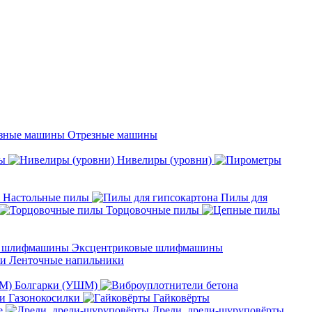
Отрезные машины
ы
Нивелиры (уровни)
Настольные пилы
Пилы для
Торцовочные пилы
Эксцентриковые шлифмашины
Ленточные напильники
Болгарки (УШМ)
Газонокосилки
Гайковёрты
е
Дрели, дрели-шуруповёрты