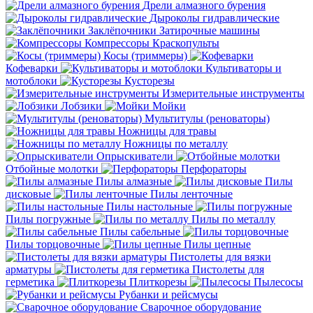
Дрели алмазного бурения
Дыроколы гидравлические
Заклёпочники
Затирочные машины
Компрессоры
Краскопульты
Косы (триммеры)
Кофеварки
Культиваторы и
мотоблоки
Кусторезы
Измерительные инструменты
Лобзики
Мойки
Мультитулы (реноваторы)
Ножницы для травы
Ножницы по металлу
Опрыскиватели
Отбойные молотки
Перфораторы
Пилы алмазные
Пилы
дисковые
Пилы ленточные
Пилы настольные
Пилы погружные
Пилы по металлу
Пилы сабельные
Пилы торцовочные
Пилы цепные
Пистолеты для вязки
арматуры
Пистолеты для
герметика
Плиткорезы
Пылесосы
Рубанки и рейсмусы
Сварочное оборудование