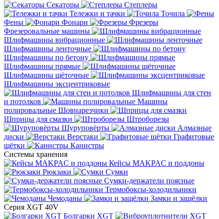
Секаторы
Степлеры
Тележки и тачки
Точила
Фены
Фонари
Фрезеры
Фрезеровальные машины
Шлифмашины вибрационные
Шлифмашины ленточные
Шлифмашины по бетону
Шлифмашины прямые
Шлифмашины щёточные
Шлифмашины эксцентриковые
Шлифмашины для стен
и потолков
Машины
полировальные
Шовнарезчики
Шприцы для смазки
Штроборезы
Шуруповёрты
Алмазные
диски
Верстаки
Графитовые
щётки
Канистры
Системы хранения
Кейсы MAKPAC и поддоны
Рюкзаки
Сумки
Сумки-держатели поясные
Термобоксы-холодильники
Чемоданы
Замки и защёлки
Серия XGT 40V
Болгарки XGT