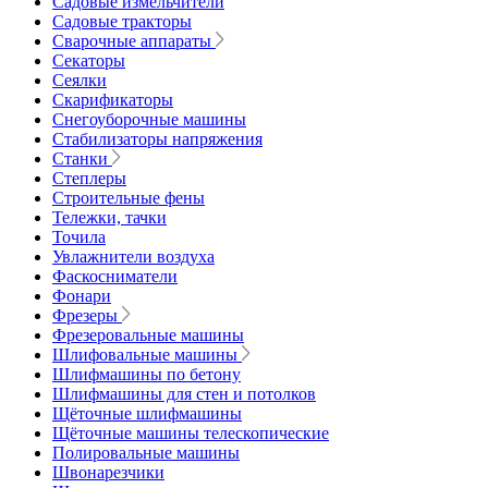
Садовые измельчители
Садовые тракторы
Сварочные аппараты
Секаторы
Сеялки
Скарификаторы
Снегоуборочные машины
Стабилизаторы напряжения
Станки
Степлеры
Строительные фены
Тележки, тачки
Точила
Увлажнители воздуха
Фаскосниматели
Фонари
Фрезеры
Фрезеровальные машины
Шлифовальные машины
Шлифмашины по бетону
Шлифмашины для стен и потолков
Щёточные шлифмашины
Щёточные машины телескопические
Полировальные машины
Швонарезчики