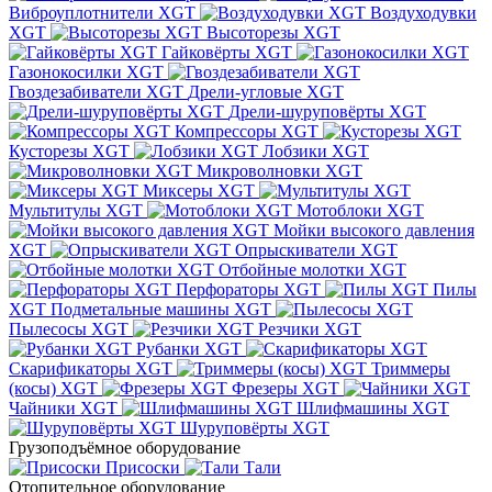
Виброуплотнители XGT
Воздуходувки
XGT
Высоторезы XGT
Гайковёрты XGT
Газонокосилки XGT
Гвоздезабиватели XGT
Дрели-угловые XGT
Дрели-шуруповёрты XGT
Компрессоры XGT
Кусторезы XGT
Лобзики XGT
Микроволновки XGT
Миксеры XGT
Мультитулы XGT
Мотоблоки XGT
Мойки высокого давления
XGT
Опрыскиватели XGT
Отбойные молотки XGT
Перфораторы XGT
Пилы
XGT
Подметальные машины XGT
Пылесосы XGT
Резчики XGT
Рубанки XGT
Скарификаторы XGT
Триммеры
(косы) XGT
Фрезеры XGT
Чайники XGT
Шлифмашины XGT
Шуруповёрты XGT
Грузоподъёмное оборудование
Присоски
Тали
Отопительное оборудование