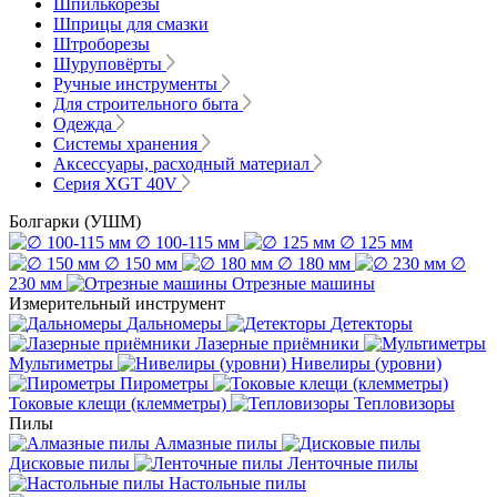
Шпилькорезы
Шприцы для смазки
Штроборезы
Шуруповёрты
Ручные инструменты
Для строительного быта
Одежда
Системы хранения
Аксессуары, расходный материал
Серия XGT 40V
Болгарки (УШМ)
∅ 100-115 мм
∅ 125 мм
∅ 150 мм
∅ 180 мм
∅
230 мм
Отрезные машины
Измерительный инструмент
Дальномеры
Детекторы
Лазерные приёмники
Мультиметры
Нивелиры (уровни)
Пирометры
Токовые клещи (клемметры)
Тепловизоры
Пилы
Алмазные пилы
Дисковые пилы
Ленточные пилы
Настольные пилы