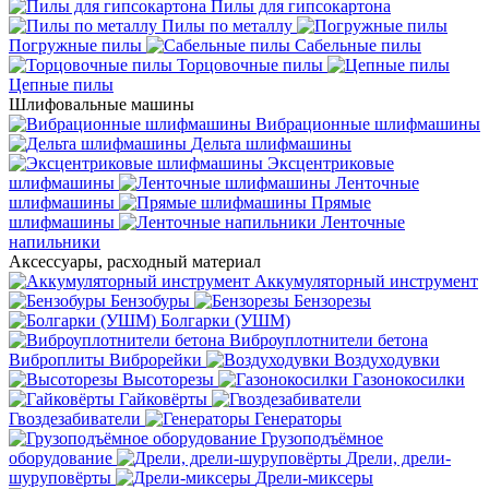
Пилы для гипсокартона
Пилы по металлу
Погружные пилы
Сабельные пилы
Торцовочные пилы
Цепные пилы
Шлифовальные машины
Вибрационные шлифмашины
Дельта шлифмашины
Эксцентриковые
шлифмашины
Ленточные
шлифмашины
Прямые
шлифмашины
Ленточные
напильники
Аксессуары, расходный материал
Аккумуляторный инструмент
Бензобуры
Бензорезы
Болгарки (УШМ)
Виброуплотнители бетона
Виброплиты
Виброрейки
Воздуходувки
Высоторезы
Газонокосилки
Гайковёрты
Гвоздезабиватели
Генераторы
Грузоподъёмное
оборудование
Дрели, дрели-
шуруповёрты
Дрели-миксеры