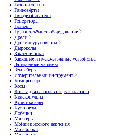
Газонокосилки
Гайковёрты
Гвоздезабиватели
Генераторы
Граверы
Грузоподъёмное оборудование
Дрели
Дрели-шуруповёрты
Дыроколы
Заклёпочники
Зарядные и пуско-зарядные устройства
Затирочные машины
Землебуры
Измерительный инструмент
Компрессоры
Косы
Котлы для разогрева термопластика
Краскопульты
Культиваторы
Кусторезы
Лобзики
Миксеры
Мойки высокого давления
Мотоблоки
Мотопомпы