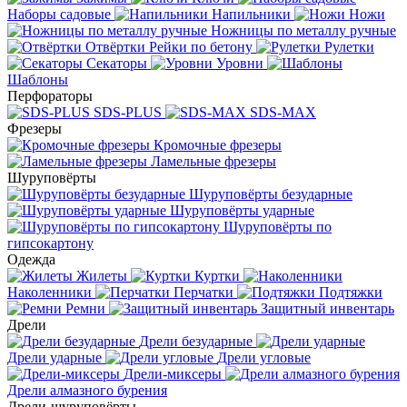
Наборы садовые
Напильники
Ножи
Ножницы по металлу ручные
Отвёртки
Рейки по бетону
Рулетки
Секаторы
Уровни
Шаблоны
Перфораторы
SDS-PLUS
SDS-MAX
Фрезеры
Кромочные фрезеры
Ламельные фрезеры
Шуруповёрты
Шуруповёрты безударные
Шуруповёрты ударные
Шуруповёрты по
гипсокартону
Одежда
Жилеты
Куртки
Наколенники
Перчатки
Подтяжки
Ремни
Защитный инвентарь
Дрели
Дрели безударные
Дрели ударные
Дрели угловые
Дрели-миксеры
Дрели алмазного бурения
Дрели-шуруповёрты