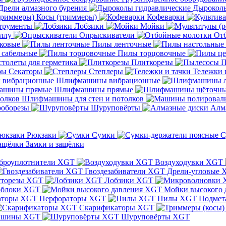
Дрели алмазного бурения
Дыроколы
Косы (триммеры)
Кофеварки
трументы
Лобзики
Мойки
ллу
Опрыскиватели
От
ковые
Пилы ленточные
 сабельные
Пилы торцовочные
толеты для герметика
Плиткорезы
П
Секаторы
Степлеры
Тележки 
Шлифмашины вибрационные
Шлифмашины прямые
Шлифмашины для стен и потолков
оборезы
Шуруповёрты
Алм
Рюкзаки
Сумки
С
Замки и защёлки
броуплотнители XGT
Воздуходувки XGT
Гвоздезабиватели XGT
Дрели-угловые 
сторезы XGT
Лобзики XGT
блоки XGT
Мойки высокого 
Перфораторы XGT
Пилы XGT
Подмет
Скарификаторы XGT
ашины XGT
Шуруповёрты XGT