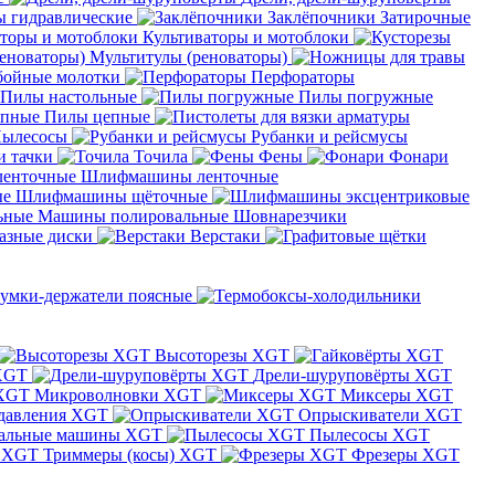
 гидравлические
Заклёпочники
Затирочные
Культиваторы и мотоблоки
Мультитулы (реноваторы)
бойные молотки
Перфораторы
Пилы настольные
Пилы погружные
Пилы цепные
ылесосы
Рубанки и рейсмусы
и тачки
Точила
Фены
Фонари
Шлифмашины ленточные
Шлифмашины щёточные
Машины полировальные
Шовнарезчики
азные диски
Верстаки
умки-держатели поясные
Высоторезы XGT
XGT
Дрели-шуруповёрты XGT
Микроволновки XGT
Миксеры XGT
давления XGT
Опрыскиватели XGT
альные машины XGT
Пылесосы XGT
Триммеры (косы) XGT
Фрезеры XGT