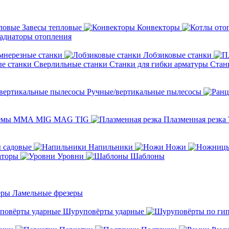
Завесы тепловые
Конвекторы
адиаторы отопления
мнерезные станки
Лобзиковые станки
Сверлильные станки
Станки для гибки арматуры
Стан
Ручные/вертикальные пылесосы
темы ММА MIG MAG TIG
Плазменная резка
 садовые
Напильники
Ножи
аторы
Уровни
Шаблоны
Ламельные фрезеры
Шуруповёрты ударные