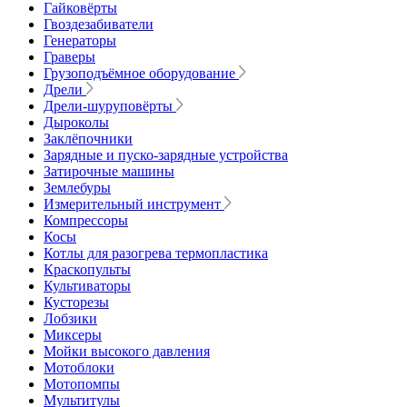
Гайковёрты
Гвоздезабиватели
Генераторы
Граверы
Грузоподъёмное оборудование
Дрели
Дрели-шуруповёрты
Дыроколы
Заклёпочники
Зарядные и пуско-зарядные устройства
Затирочные машины
Землебуры
Измерительный инструмент
Компрессоры
Косы
Котлы для разогрева термопластика
Краскопульты
Культиваторы
Кусторезы
Лобзики
Миксеры
Мойки высокого давления
Мотоблоки
Мотопомпы
Мультитулы