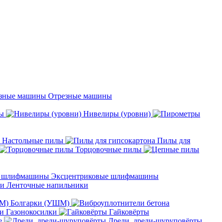
Отрезные машины
ы
Нивелиры (уровни)
Настольные пилы
Пилы для
Торцовочные пилы
Эксцентриковые шлифмашины
Ленточные напильники
Болгарки (УШМ)
Газонокосилки
Гайковёрты
е
Дрели, дрели-шуруповёрты