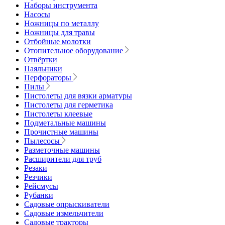
Наборы инструмента
Насосы
Ножницы по металлу
Ножницы для травы
Отбойные молотки
Отопительное оборудование
Отвёртки
Паяльники
Перфораторы
Пилы
Пистолеты для вязки арматуры
Пистолеты для герметика
Пистолеты клеевые
Подметальные машины
Прочистные машины
Пылесосы
Разметочные машины
Расширители для труб
Резаки
Резчики
Рейсмусы
Рубанки
Садовые опрыскиватели
Садовые измельчители
Садовые тракторы