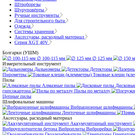
Штроборезы
Шуруповёрты
Ручные инструменты
Для строительного быта
Одежда
Системы хранения
Аксессуары, расходный материал
Серия XGT 40V
Болгарки (УШМ)
∅ 100-115 мм
∅ 125 мм
Измерительный инструмент
Дальномеры
Детекторы
Пирометры
Токовые клещи (кл
Пилы
Алмазные пилы
Дисковы
гипсокартона
Пилы по металлу
Цепные пилы
Шлифовальные машины
Вибрационные шлифмашины
Ленточные шлифмашины
Аксессуары, расходный материал
Аккумуляторный инструмент
Виброуплотнители бетона
Виброплиты
Виброрейки
Гвоздезабиватели
Генератор