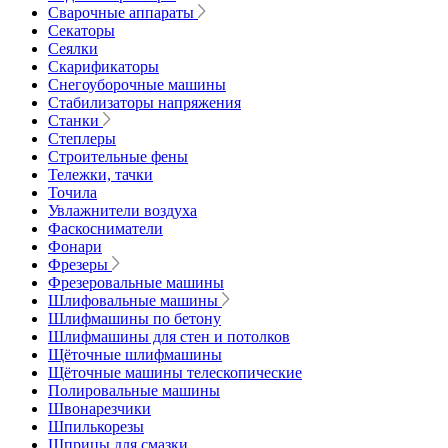
Сварочные аппараты
Секаторы
Сеялки
Скарификаторы
Снегоуборочные машины
Стабилизаторы напряжения
Станки
Степлеры
Строительные фены
Тележки, тачки
Точила
Увлажнители воздуха
Фаскосниматели
Фонари
Фрезеры
Фрезеровальные машины
Шлифовальные машины
Шлифмашины по бетону
Шлифмашины для стен и потолков
Щёточные шлифмашины
Щёточные машины телескопические
Полировальные машины
Швонарезчики
Шпилькорезы
Шприцы для смазки