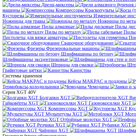
Дрели-миксеры
машины
Компрессоры
Краскопульты
Кусторезы
Измерительные инс
Ножницы для травы
Ножницы по мета
Пилы алмазные
Пилы дис
Пилы по металлу
Пилы
Пистолеты для вязки арматуры
Пис
Сварочное оборудование
Фрезеры
Фрезеровальные машины
Шлифмашины по бетону
Шлифмашины эксцентриковые
Шприцы для смазки
Штр
Графитовые щётки
Канистры
Системы хранения
Кейсы MAKPAC и поддоны
Термобоксы-холодильники
Чемоданы
Серия XGT 40V
Болгарки XGT
Ви
Гайковёрты XGT
Газонокосилки XGT
Компрессоры XGT
Ку
Мультитулы XGT
Мото
Отбойные молотки XGT
Резчики XGT
Рубанки XGT
Чайники XGT
Шлифм
Грузоподъёмное оборудование