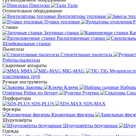
Присоски
Тали
Отопительное оборудование
Вентиляторы тепловые
Пушки тепловые
Р
Станки
Заточные станки
Ка
Распиловочные станки
Шлифовальные станки
Пылесосы
Строительные пылесосы
Роботы-пылесосы
Сварочные аппараты
MMA
MIG-MAG
TIG
Мультисис
пластиковых труб
Ручные инструменты
Зажимы
Ключи
Наборы
Отвёртки
Рейки по бетону
Рулетки
Сек
Перфораторы
SDS-PLUS
SDS-MAX
Фрезеры
Кромочные фрезеры
Шуруповёрты
Шуруповёрты безударные
Одежда