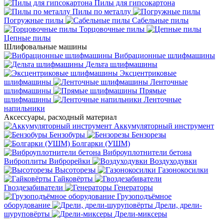
Пилы для гипсокартона
Пилы по металлу
Погружные пилы
Сабельные пилы
Торцовочные пилы
Цепные пилы
Шлифовальные машины
Вибрационные шлифмашины
Дельта шлифмашины
Эксцентриковые
шлифмашины
Ленточные
шлифмашины
Прямые
шлифмашины
Ленточные
напильники
Аксессуары, расходный материал
Аккумуляторный инструмент
Бензобуры
Бензорезы
Болгарки (УШМ)
Виброуплотнители бетона
Виброплиты
Виброрейки
Воздуходувки
Высоторезы
Газонокосилки
Гайковёрты
Гвоздезабиватели
Генераторы
Грузоподъёмное
оборудование
Дрели, дрели-
шуруповёрты
Дрели-миксеры