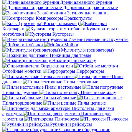
Дрели алмазного бурения
Дыроколы гидравлические
Заклёпочники
Затирочные машины
Компрессоры
Краскопульты
Косы (триммеры)
Кофеварки
Культиваторы и
мотоблоки
Кусторезы
Измерительные инструменты
Лобзики
Мойки
Мультитулы (реноваторы)
Ножницы для травы
Ножницы по металлу
Опрыскиватели
Отбойные молотки
Перфораторы
Пилы алмазные
Пилы
дисковые
Пилы ленточные
Пилы настольные
Пилы погружные
Пилы по металлу
Пилы сабельные
Пилы торцовочные
Пилы цепные
Пистолеты для вязки
арматуры
Пистолеты для
герметика
Плиткорезы
Пылесосы
Рубанки и рейсмусы
Сварочное оборудование