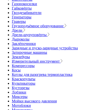
Газонокосилки
Гайковёрты
Гвоздезабиватели
Генераторы
Граверы
Грузоподъёмное оборудование
Дрели
Дрели-шуруповёрты
Дыроколы
Заклёпочники
Зарядные и пуско-зарядные устройства
Затирочные машины
Землебуры
Измерительный инструмент
Компрессоры
Косы
Котлы для разогрева термопластика
Краскопульты
Культиваторы
Кусторезы
Лобзики
Миксеры
Мойки высокого давления
Мотоблоки
Мотопомпы