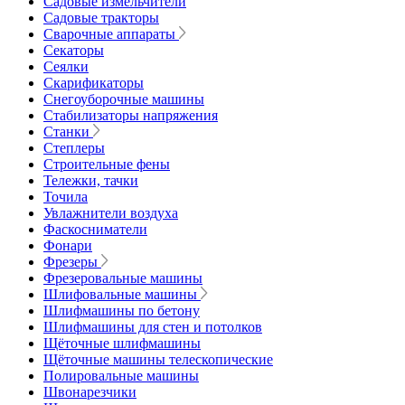
Садовые измельчители
Садовые тракторы
Сварочные аппараты
Секаторы
Сеялки
Скарификаторы
Снегоуборочные машины
Стабилизаторы напряжения
Станки
Степлеры
Строительные фены
Тележки, тачки
Точила
Увлажнители воздуха
Фаскосниматели
Фонари
Фрезеры
Фрезеровальные машины
Шлифовальные машины
Шлифмашины по бетону
Шлифмашины для стен и потолков
Щёточные шлифмашины
Щёточные машины телескопические
Полировальные машины
Швонарезчики