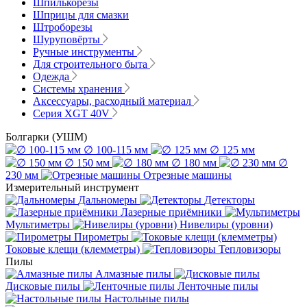
Шпилькорезы
Шприцы для смазки
Штроборезы
Шуруповёрты
Ручные инструменты
Для строительного быта
Одежда
Системы хранения
Аксессуары, расходный материал
Серия XGT 40V
Болгарки (УШМ)
∅ 100-115 мм
∅ 125 мм
∅ 150 мм
∅ 180 мм
∅
230 мм
Отрезные машины
Измерительный инструмент
Дальномеры
Детекторы
Лазерные приёмники
Мультиметры
Нивелиры (уровни)
Пирометры
Токовые клещи (клемметры)
Тепловизоры
Пилы
Алмазные пилы
Дисковые пилы
Ленточные пилы
Настольные пилы