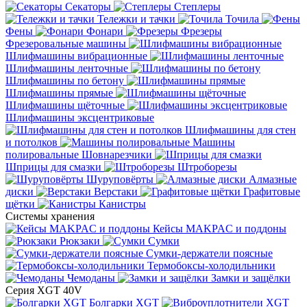
Секаторы
Степлеры
Тележки и тачки
Точила
Фены
Фонари
Фрезеры
Фрезеровальные машины
Шлифмашины вибрационные
Шлифмашины ленточные
Шлифмашины по бетону
Шлифмашины прямые
Шлифмашины щёточные
Шлифмашины эксцентриковые
Шлифмашины для стен
и потолков
Машины
полировальные
Шовнарезчики
Шприцы для смазки
Штроборезы
Шуруповёрты
Алмазные
диски
Верстаки
Графитовые
щётки
Канистры
Системы хранения
Кейсы MAKPAC и поддоны
Рюкзаки
Сумки
Сумки-держатели поясные
Термобоксы-холодильники
Чемоданы
Замки и защёлки
Серия XGT 40V
Болгарки XGT