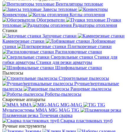
Вентиляторы тепловые
Завесы тепловые
Конвекторы
Котлы отопления
Обогреватели
Пушки
тепловые
Радиаторы отопления
Станки
Заточные станки
Камнерезные станки
Лобзиковые
станки
Плиткорезные станки
Распиловочные станки
Сверлильные станки
Станки для
гибки арматуры
Станки для резки арматуры
Шлифовальные станки
Пылесосы
Строительные пылесосы
Ручные/вертикальные
пылесосы
Ранцевые пылесосы
Роботы-пылесосы
Сварочные аппараты
MMA
MIG-MAG
TIG
Мультисистемы ММА MIG MAG TIG
Плазменная резка
Точечная сварка
Cварка пластиковых труб
Ручные инструменты
Зажимы
Ключи