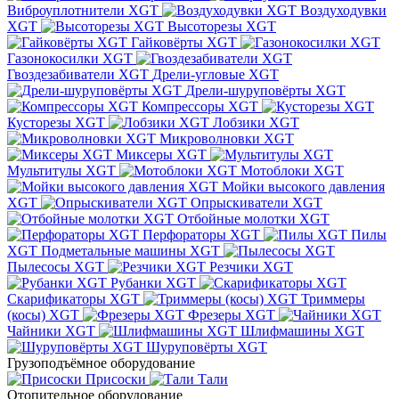
Виброуплотнители XGT
Воздуходувки
XGT
Высоторезы XGT
Гайковёрты XGT
Газонокосилки XGT
Гвоздезабиватели XGT
Дрели-угловые XGT
Дрели-шуруповёрты XGT
Компрессоры XGT
Кусторезы XGT
Лобзики XGT
Микроволновки XGT
Миксеры XGT
Мультитулы XGT
Мотоблоки XGT
Мойки высокого давления
XGT
Опрыскиватели XGT
Отбойные молотки XGT
Перфораторы XGT
Пилы
XGT
Подметальные машины XGT
Пылесосы XGT
Резчики XGT
Рубанки XGT
Скарификаторы XGT
Триммеры
(косы) XGT
Фрезеры XGT
Чайники XGT
Шлифмашины XGT
Шуруповёрты XGT
Грузоподъёмное оборудование
Присоски
Тали
Отопительное оборудование