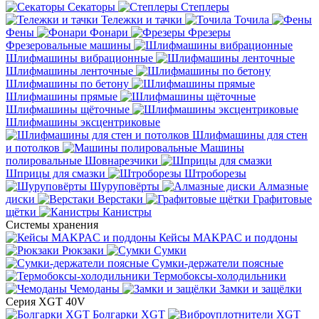
Секаторы
Степлеры
Тележки и тачки
Точила
Фены
Фонари
Фрезеры
Фрезеровальные машины
Шлифмашины вибрационные
Шлифмашины ленточные
Шлифмашины по бетону
Шлифмашины прямые
Шлифмашины щёточные
Шлифмашины эксцентриковые
Шлифмашины для стен
и потолков
Машины
полировальные
Шовнарезчики
Шприцы для смазки
Штроборезы
Шуруповёрты
Алмазные
диски
Верстаки
Графитовые
щётки
Канистры
Системы хранения
Кейсы MAKPAC и поддоны
Рюкзаки
Сумки
Сумки-держатели поясные
Термобоксы-холодильники
Чемоданы
Замки и защёлки
Серия XGT 40V
Болгарки XGT