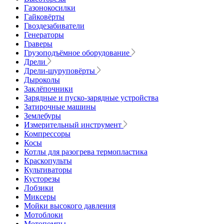
Газонокосилки
Гайковёрты
Гвоздезабиватели
Генераторы
Граверы
Грузоподъёмное оборудование
Дрели
Дрели-шуруповёрты
Дыроколы
Заклёпочники
Зарядные и пуско-зарядные устройства
Затирочные машины
Землебуры
Измерительный инструмент
Компрессоры
Косы
Котлы для разогрева термопластика
Краскопульты
Культиваторы
Кусторезы
Лобзики
Миксеры
Мойки высокого давления
Мотоблоки
Мотопомпы