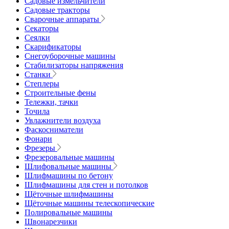
Садовые измельчители
Садовые тракторы
Сварочные аппараты
Секаторы
Сеялки
Скарификаторы
Снегоуборочные машины
Стабилизаторы напряжения
Станки
Степлеры
Строительные фены
Тележки, тачки
Точила
Увлажнители воздуха
Фаскосниматели
Фонари
Фрезеры
Фрезеровальные машины
Шлифовальные машины
Шлифмашины по бетону
Шлифмашины для стен и потолков
Щёточные шлифмашины
Щёточные машины телескопические
Полировальные машины
Швонарезчики