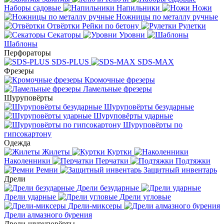
Наборы садовые
Напильники
Ножи
Ножницы по металлу ручные
Отвёртки
Рейки по бетону
Рулетки
Секаторы
Уровни
Шаблоны
Перфораторы
SDS-PLUS
SDS-MAX
Фрезеры
Кромочные фрезеры
Ламельные фрезеры
Шуруповёрты
Шуруповёрты безударные
Шуруповёрты ударные
Шуруповёрты по
гипсокартону
Одежда
Жилеты
Куртки
Наколенники
Перчатки
Подтяжки
Ремни
Защитный инвентарь
Дрели
Дрели безударные
Дрели ударные
Дрели угловые
Дрели-миксеры
Дрели алмазного бурения
Дрели-шуруповёрты