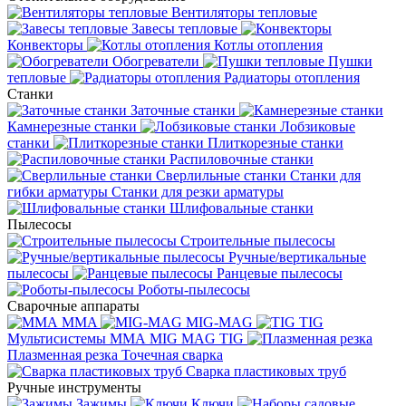
Вентиляторы тепловые
Завесы тепловые
Конвекторы
Котлы отопления
Обогреватели
Пушки
тепловые
Радиаторы отопления
Станки
Заточные станки
Камнерезные станки
Лобзиковые
станки
Плиткорезные станки
Распиловочные станки
Сверлильные станки
Станки для
гибки арматуры
Станки для резки арматуры
Шлифовальные станки
Пылесосы
Строительные пылесосы
Ручные/вертикальные
пылесосы
Ранцевые пылесосы
Роботы-пылесосы
Сварочные аппараты
MMA
MIG-MAG
TIG
Мультисистемы ММА MIG MAG TIG
Плазменная резка
Точечная сварка
Cварка пластиковых труб
Ручные инструменты
Зажимы
Ключи