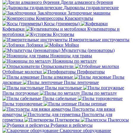
Дрели алмазного бурения
Дыроколы гидравлические
Заклёпочники
Затирочные машины
Компрессоры
Краскопульты
Косы (триммеры)
Кофеварки
Культиваторы и
мотоблоки
Кусторезы
Измерительные инструменты
Лобзики
Мойки
Мультитулы (реноваторы)
Ножницы для травы
Ножницы по металлу
Опрыскиватели
Отбойные молотки
Перфораторы
Пилы алмазные
Пилы
дисковые
Пилы ленточные
Пилы настольные
Пилы погружные
Пилы по металлу
Пилы сабельные
Пилы торцовочные
Пилы цепные
Пистолеты для вязки
арматуры
Пистолеты для
герметика
Плиткорезы
Пылесосы
Рубанки и рейсмусы
Сварочное оборудование