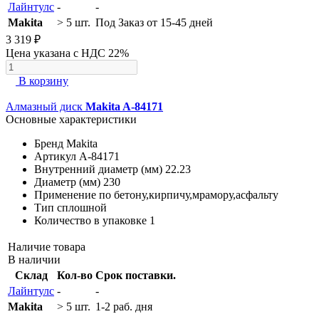
Лайнтулс
-
-
Makita
> 5 шт.
Под Заказ от 15-45 дней
3 319 ₽
Цена указана с НДС 22%
В корзину
Алмазный диск
Makita A-84171
Основные характеристики
Бренд
Makita
Артикул
A-84171
Внутренний диаметр (мм)
22.23
Диаметр (мм)
230
Применение
по бетону,кирпичу,мрамору,асфальту
Тип
сплошной
Количество в упаковке
1
Наличие товара
В наличии
Склад
Кол-во
Срок поставки.
Лайнтулс
-
-
Makita
> 5 шт.
1-2 раб. дня