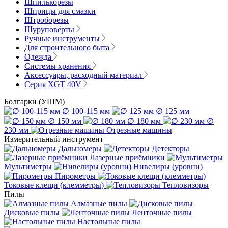
Шпилькорезы
Шприцы для смазки
Штроборезы
Шуруповёрты
Ручные инструменты
Для строительного быта
Одежда
Системы хранения
Аксессуары, расходный материал
Серия XGT 40V
Болгарки (УШМ)
∅ 100-115 мм
∅ 125 мм
∅ 150 мм
∅ 180 мм
∅
230 мм
Отрезные машины
Измерительный инструмент
Дальномеры
Детекторы
Лазерные приёмники
Мультиметры
Нивелиры (уровни)
Пирометры
Токовые клещи (клемметры)
Тепловизоры
Пилы
Алмазные пилы
Дисковые пилы
Ленточные пилы
Настольные пилы