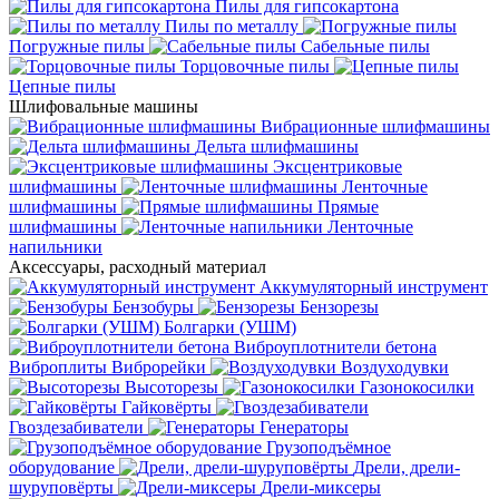
Пилы для гипсокартона
Пилы по металлу
Погружные пилы
Сабельные пилы
Торцовочные пилы
Цепные пилы
Шлифовальные машины
Вибрационные шлифмашины
Дельта шлифмашины
Эксцентриковые
шлифмашины
Ленточные
шлифмашины
Прямые
шлифмашины
Ленточные
напильники
Аксессуары, расходный материал
Аккумуляторный инструмент
Бензобуры
Бензорезы
Болгарки (УШМ)
Виброуплотнители бетона
Виброплиты
Виброрейки
Воздуходувки
Высоторезы
Газонокосилки
Гайковёрты
Гвоздезабиватели
Генераторы
Грузоподъёмное
оборудование
Дрели, дрели-
шуруповёрты
Дрели-миксеры