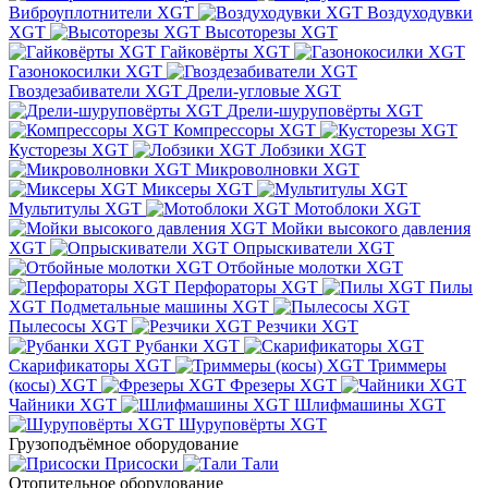
Виброуплотнители XGT
Воздуходувки
XGT
Высоторезы XGT
Гайковёрты XGT
Газонокосилки XGT
Гвоздезабиватели XGT
Дрели-угловые XGT
Дрели-шуруповёрты XGT
Компрессоры XGT
Кусторезы XGT
Лобзики XGT
Микроволновки XGT
Миксеры XGT
Мультитулы XGT
Мотоблоки XGT
Мойки высокого давления
XGT
Опрыскиватели XGT
Отбойные молотки XGT
Перфораторы XGT
Пилы
XGT
Подметальные машины XGT
Пылесосы XGT
Резчики XGT
Рубанки XGT
Скарификаторы XGT
Триммеры
(косы) XGT
Фрезеры XGT
Чайники XGT
Шлифмашины XGT
Шуруповёрты XGT
Грузоподъёмное оборудование
Присоски
Тали
Отопительное оборудование