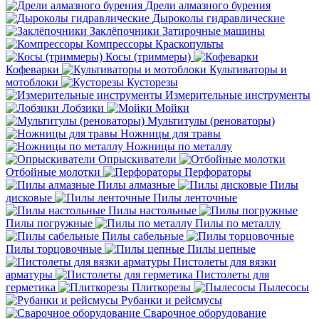
Дрели алмазного бурения
Дыроколы гидравлические
Заклёпочники
Затирочные машины
Компрессоры
Краскопульты
Косы (триммеры)
Кофеварки
Культиваторы и
мотоблоки
Кусторезы
Измерительные инструменты
Лобзики
Мойки
Мультитулы (реноваторы)
Ножницы для травы
Ножницы по металлу
Опрыскиватели
Отбойные молотки
Перфораторы
Пилы алмазные
Пилы
дисковые
Пилы ленточные
Пилы настольные
Пилы погружные
Пилы по металлу
Пилы сабельные
Пилы торцовочные
Пилы цепные
Пистолеты для вязки
арматуры
Пистолеты для
герметика
Плиткорезы
Пылесосы
Рубанки и рейсмусы
Сварочное оборудование