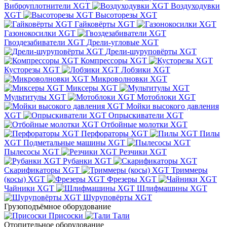
Виброуплотнители XGT
Воздуходувки
XGT
Высоторезы XGT
Гайковёрты XGT
Газонокосилки XGT
Гвоздезабиватели XGT
Дрели-угловые XGT
Дрели-шуруповёрты XGT
Компрессоры XGT
Кусторезы XGT
Лобзики XGT
Микроволновки XGT
Миксеры XGT
Мультитулы XGT
Мотоблоки XGT
Мойки высокого давления
XGT
Опрыскиватели XGT
Отбойные молотки XGT
Перфораторы XGT
Пилы
XGT
Подметальные машины XGT
Пылесосы XGT
Резчики XGT
Рубанки XGT
Скарификаторы XGT
Триммеры
(косы) XGT
Фрезеры XGT
Чайники XGT
Шлифмашины XGT
Шуруповёрты XGT
Грузоподъёмное оборудование
Присоски
Тали
Отопительное оборудование