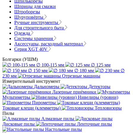
Шпилькорезы
Шприцы для смазки
Штроборезы
Шуруповёрты
Ручные инструменты
Для строительного быта
Одежда
Системы хранения
Аксессуары, расходный материал
Серия XGT 40V
Болгарки (УШМ)
∅ 100-115 мм
∅ 125 мм
∅ 150 мм
∅ 180 мм
∅
230 мм
Отрезные машины
Измерительный инструмент
Дальномеры
Детекторы
Лазерные приёмники
Мультиметры
Нивелиры (уровни)
Пирометры
Токовые клещи (клемметры)
Тепловизоры
Пилы
Алмазные пилы
Дисковые пилы
Ленточные пилы
Настольные пилы