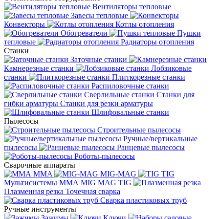
Вентиляторы тепловые
Завесы тепловые
Конвекторы
Котлы отопления
Обогреватели
Пушки
тепловые
Радиаторы отопления
Станки
Заточные станки
Камнерезные станки
Лобзиковые
станки
Плиткорезные станки
Распиловочные станки
Сверлильные станки
Станки для
гибки арматуры
Станки для резки арматуры
Шлифовальные станки
Пылесосы
Строительные пылесосы
Ручные/вертикальные
пылесосы
Ранцевые пылесосы
Роботы-пылесосы
Сварочные аппараты
MMA
MIG-MAG
TIG
Мультисистемы ММА MIG MAG TIG
Плазменная резка
Точечная сварка
Cварка пластиковых труб
Ручные инструменты
Зажимы
Ключи