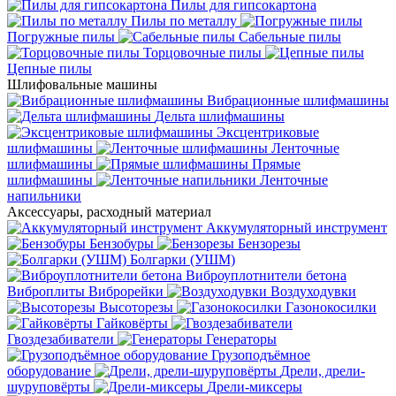
Пилы для гипсокартона
Пилы по металлу
Погружные пилы
Сабельные пилы
Торцовочные пилы
Цепные пилы
Шлифовальные машины
Вибрационные шлифмашины
Дельта шлифмашины
Эксцентриковые
шлифмашины
Ленточные
шлифмашины
Прямые
шлифмашины
Ленточные
напильники
Аксессуары, расходный материал
Аккумуляторный инструмент
Бензобуры
Бензорезы
Болгарки (УШМ)
Виброуплотнители бетона
Виброплиты
Виброрейки
Воздуходувки
Высоторезы
Газонокосилки
Гайковёрты
Гвоздезабиватели
Генераторы
Грузоподъёмное
оборудование
Дрели, дрели-
шуруповёрты
Дрели-миксеры