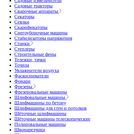
Садовые измельчители
Садовые тракторы
Сварочные аппараты
Секаторы
Сеялки
Скарификаторы
Снегоуборочные машины
Стабилизаторы напряжения
Станки
Степлеры
Строительные фены
Тележки, тачки
Точила
Увлажнители воздуха
Фаскосниматели
Фонари
Фрезеры
Фрезеровальные машины
Шлифовальные машины
Шлифмашины по бетону
Шлифмашины для стен и потолков
Щёточные шлифмашины
Щёточные машины телескопические
Полировальные машины
Швонарезчики