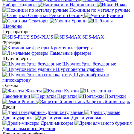
Наборы садовые
Напильники
Ножи
Ножницы по металлу ручные
Отвёртки
Рейки по бетону
Рулетки
Секаторы
Уровни
Шаблоны
Перфораторы
SDS-PLUS
SDS-MAX
Фрезеры
Кромочные фрезеры
Ламельные фрезеры
Шуруповёрты
Шуруповёрты безударные
Шуруповёрты ударные
Шуруповёрты по
гипсокартону
Одежда
Жилеты
Куртки
Наколенники
Перчатки
Подтяжки
Ремни
Защитный инвентарь
Дрели
Дрели безударные
Дрели ударные
Дрели угловые
Дрели-миксеры
Дрели алмазного бурения
Дрели-шуруповёрты