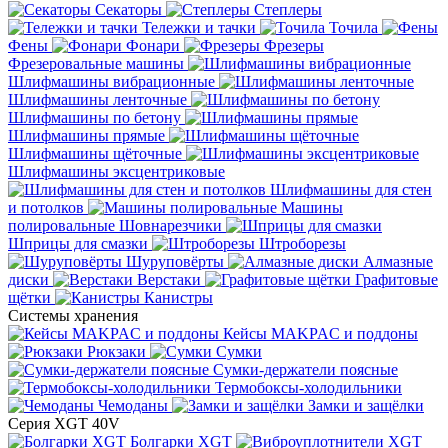
Секаторы
Степлеры
Тележки и тачки
Точила
Фены
Фонари
Фрезеры
Фрезеровальные машины
Шлифмашины вибрационные
Шлифмашины ленточные
Шлифмашины по бетону
Шлифмашины прямые
Шлифмашины щёточные
Шлифмашины эксцентриковые
Шлифмашины для стен
и потолков
Машины
полировальные
Шовнарезчики
Шприцы для смазки
Штроборезы
Шуруповёрты
Алмазные
диски
Верстаки
Графитовые
щётки
Канистры
Системы хранения
Кейсы MAKPAC и поддоны
Рюкзаки
Сумки
Сумки-держатели поясные
Термобоксы-холодильники
Чемоданы
Замки и защёлки
Серия XGT 40V
Болгарки XGT