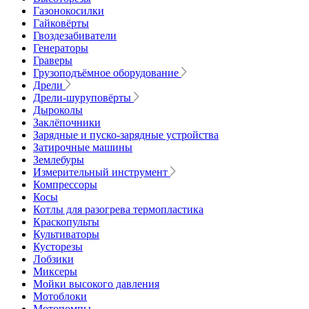
Газонокосилки
Гайковёрты
Гвоздезабиватели
Генераторы
Граверы
Грузоподъёмное оборудование
Дрели
Дрели-шуруповёрты
Дыроколы
Заклёпочники
Зарядные и пуско-зарядные устройства
Затирочные машины
Землебуры
Измерительный инструмент
Компрессоры
Косы
Котлы для разогрева термопластика
Краскопульты
Культиваторы
Кусторезы
Лобзики
Миксеры
Мойки высокого давления
Мотоблоки
Мотопомпы