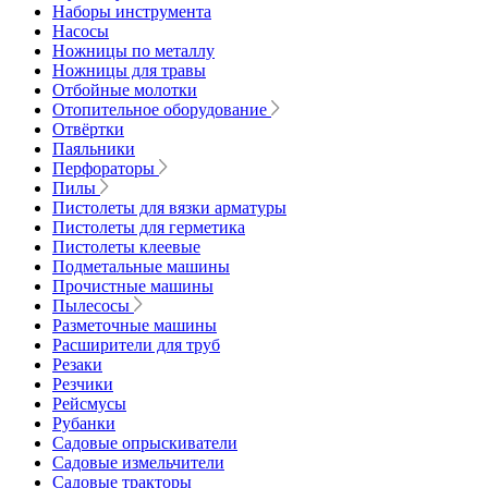
Наборы инструмента
Насосы
Ножницы по металлу
Ножницы для травы
Отбойные молотки
Отопительное оборудование
Отвёртки
Паяльники
Перфораторы
Пилы
Пистолеты для вязки арматуры
Пистолеты для герметика
Пистолеты клеевые
Подметальные машины
Прочистные машины
Пылесосы
Разметочные машины
Расширители для труб
Резаки
Резчики
Рейсмусы
Рубанки
Садовые опрыскиватели
Садовые измельчители
Садовые тракторы