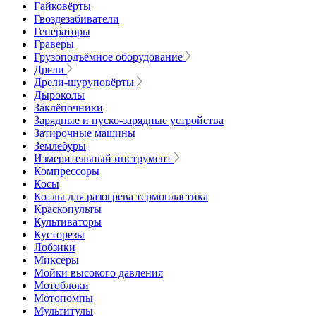
Гайковёрты
Гвоздезабиватели
Генераторы
Граверы
Грузоподъёмное оборудование
Дрели
Дрели-шуруповёрты
Дыроколы
Заклёпочники
Зарядные и пуско-зарядные устройства
Затирочные машины
Землебуры
Измерительный инструмент
Компрессоры
Косы
Котлы для разогрева термопластика
Краскопульты
Культиваторы
Кусторезы
Лобзики
Миксеры
Мойки высокого давления
Мотоблоки
Мотопомпы
Мультитулы