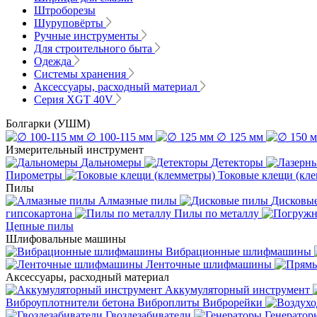
Штроборезы
Шуруповёрты
Ручные инструменты
Для строительного быта
Одежда
Системы хранения
Аксессуары, расходный материал
Серия XGT 40V
Болгарки (УШМ)
∅ 100-115 мм
∅ 125 мм
Измерительный инструмент
Дальномеры
Детекторы
Пирометры
Токовые клещи (кл
Пилы
Алмазные пилы
Дисковы
гипсокартона
Пилы по металлу
Цепные пилы
Шлифовальные машины
Вибрационные шлифмашины
Ленточные шлифмашины
Аксессуары, расходный материал
Аккумуляторный инструмент
Виброуплотнители бетона
Виброплиты
Виброрейки
Гвоздезабиватели
Генератор