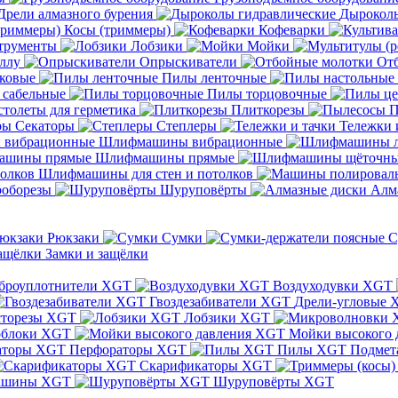
Дрели алмазного бурения
Дыроколы
Косы (триммеры)
Кофеварки
трументы
Лобзики
Мойки
ллу
Опрыскиватели
От
ковые
Пилы ленточные
 сабельные
Пилы торцовочные
толеты для герметика
Плиткорезы
П
Секаторы
Степлеры
Тележки 
Шлифмашины вибрационные
Шлифмашины прямые
Шлифмашины для стен и потолков
оборезы
Шуруповёрты
Алм
Рюкзаки
Сумки
С
Замки и защёлки
броуплотнители XGT
Воздуходувки XGT
Гвоздезабиватели XGT
Дрели-угловые 
сторезы XGT
Лобзики XGT
блоки XGT
Мойки высокого 
Перфораторы XGT
Пилы XGT
Подмет
Скарификаторы XGT
ашины XGT
Шуруповёрты XGT