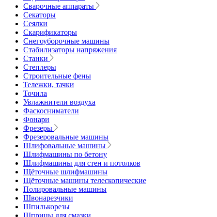
Сварочные аппараты
Секаторы
Сеялки
Скарификаторы
Снегоуборочные машины
Стабилизаторы напряжения
Станки
Степлеры
Строительные фены
Тележки, тачки
Точила
Увлажнители воздуха
Фаскосниматели
Фонари
Фрезеры
Фрезеровальные машины
Шлифовальные машины
Шлифмашины по бетону
Шлифмашины для стен и потолков
Щёточные шлифмашины
Щёточные машины телескопические
Полировальные машины
Швонарезчики
Шпилькорезы
Шприцы для смазки