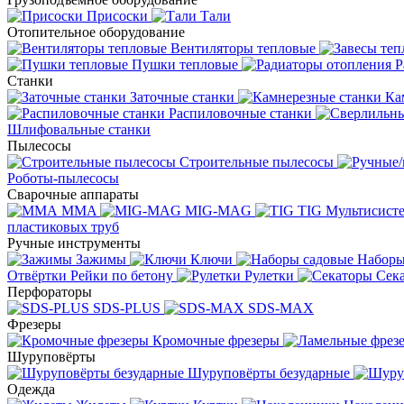
Присоски
Тали
Отопительное оборудование
Вентиляторы тепловые
Пушки тепловые
Р
Станки
Заточные станки
Ка
Распиловочные станки
Шлифовальные станки
Пылесосы
Строительные пылесосы
Роботы-пылесосы
Сварочные аппараты
MMA
MIG-MAG
TIG
Мультисис
пластиковых труб
Ручные инструменты
Зажимы
Ключи
Наборы
Отвёртки
Рейки по бетону
Рулетки
Сек
Перфораторы
SDS-PLUS
SDS-MAX
Фрезеры
Кромочные фрезеры
Шуруповёрты
Шуруповёрты безударные
Одежда