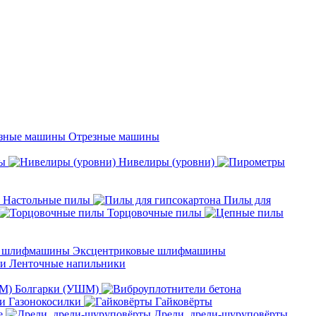
Отрезные машины
ы
Нивелиры (уровни)
Настольные пилы
Пилы для
Торцовочные пилы
Эксцентриковые шлифмашины
Ленточные напильники
Болгарки (УШМ)
Газонокосилки
Гайковёрты
е
Дрели, дрели-шуруповёрты