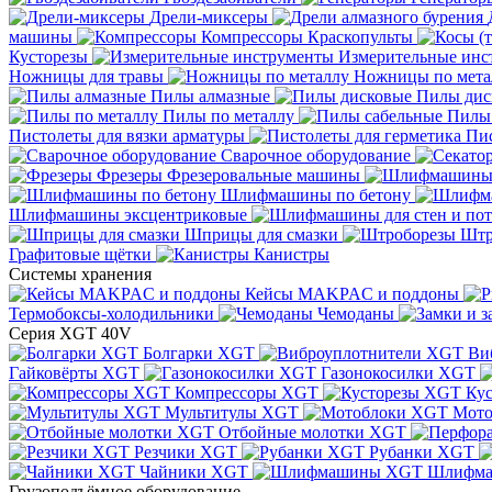
Дрели-миксеры
машины
Компрессоры
Краскопульты
Кусторезы
Измерительные инс
Ножницы для травы
Ножницы по мета
Пилы алмазные
Пилы дис
Пилы по металлу
Пилы
Пистолеты для вязки арматуры
Пис
Сварочное оборудование
Фрезеры
Фрезеровальные машины
Шлифмашины по бетону
Шлифмашины эксцентриковые
Шприцы для смазки
Штр
Графитовые щётки
Канистры
Системы хранения
Кейсы MAKPAC и поддоны
Термобоксы-холодильники
Чемоданы
Серия XGT 40V
Болгарки XGT
Ви
Гайковёрты XGT
Газонокосилки XGT
Компрессоры XGT
Ку
Мультитулы XGT
Мото
Отбойные молотки XGT
Резчики XGT
Рубанки XGT
Чайники XGT
Шлифм
Грузоподъёмное оборудование