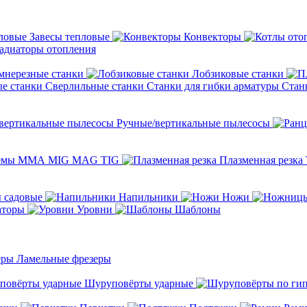
Завесы тепловые
Конвекторы
адиаторы отопления
мнерезные станки
Лобзиковые станки
Сверлильные станки
Станки для гибки арматуры
Стан
Ручные/вертикальные пылесосы
темы ММА MIG MAG TIG
Плазменная резка
 садовые
Напильники
Ножи
аторы
Уровни
Шаблоны
Ламельные фрезеры
Шуруповёрты ударные