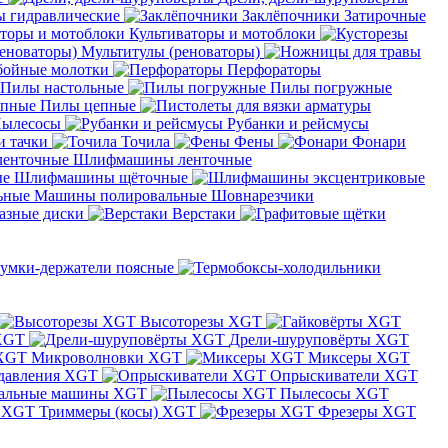
 гидравлические
Заклёпочники
Затирочные
Культиваторы и мотоблоки
Мультитулы (реноваторы)
бойные молотки
Перфораторы
Пилы настольные
Пилы погружные
Пилы цепные
ылесосы
Рубанки и рейсмусы
и тачки
Точила
Фены
Фонари
Шлифмашины ленточные
Шлифмашины щёточные
Машины полировальные
Шовнарезчики
азные диски
Верстаки
умки-держатели поясные
Высоторезы XGT
XGT
Дрели-шуруповёрты XGT
Микроволновки XGT
Миксеры XGT
давления XGT
Опрыскиватели XGT
альные машины XGT
Пылесосы XGT
Триммеры (косы) XGT
Фрезеры XGT