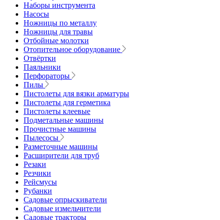
Наборы инструмента
Насосы
Ножницы по металлу
Ножницы для травы
Отбойные молотки
Отопительное оборудование
Отвёртки
Паяльники
Перфораторы
Пилы
Пистолеты для вязки арматуры
Пистолеты для герметика
Пистолеты клеевые
Подметальные машины
Прочистные машины
Пылесосы
Разметочные машины
Расширители для труб
Резаки
Резчики
Рейсмусы
Рубанки
Садовые опрыскиватели
Садовые измельчители
Садовые тракторы