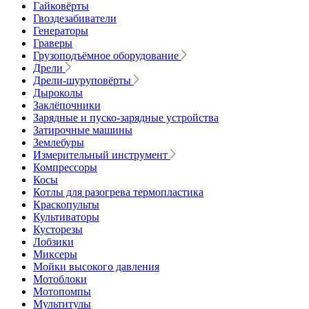
Гайковёрты
Гвоздезабиватели
Генераторы
Граверы
Грузоподъёмное оборудование
Дрели
Дрели-шуруповёрты
Дыроколы
Заклёпочники
Зарядные и пуско-зарядные устройства
Затирочные машины
Землебуры
Измерительный инструмент
Компрессоры
Косы
Котлы для разогрева термопластика
Краскопульты
Культиваторы
Кусторезы
Лобзики
Миксеры
Мойки высокого давления
Мотоблоки
Мотопомпы
Мультитулы