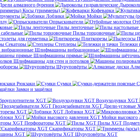
Дрели алмазного бурения
Дыроколы
Косы (триммеры)
Кофеварки
трументы
Лобзики
Мойки
ллу
Опрыскиватели
От
ковые
Пилы ленточные
 сабельные
Пилы торцовочные
толеты для герметика
Плиткорезы
П
Секаторы
Степлеры
Тележки 
Шлифмашины вибрационные
Шлифмашины прямые
Шлифмашины для стен и потолков
оборезы
Шуруповёрты
Алм
Рюкзаки
Сумки
С
Замки и защёлки
броуплотнители XGT
Воздуходувки XGT
Гвоздезабиватели XGT
Дрели-угловые 
сторезы XGT
Лобзики XGT
блоки XGT
Мойки высокого 
Перфораторы XGT
Пилы XGT
Подмет
Скарификаторы XGT
ашины XGT
Шуруповёрты XGT