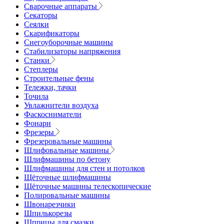
Сварочные аппараты
Секаторы
Сеялки
Скарификаторы
Снегоуборочные машины
Стабилизаторы напряжения
Станки
Степлеры
Строительные фены
Тележки, тачки
Точила
Увлажнители воздуха
Фаскосниматели
Фонари
Фрезеры
Фрезеровальные машины
Шлифовальные машины
Шлифмашины по бетону
Шлифмашины для стен и потолков
Щёточные шлифмашины
Щёточные машины телескопические
Полировальные машины
Швонарезчики
Шпилькорезы
Шприцы для смазки