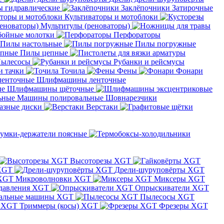
 гидравлические
Заклёпочники
Затирочные
Культиваторы и мотоблоки
Мультитулы (реноваторы)
бойные молотки
Перфораторы
Пилы настольные
Пилы погружные
Пилы цепные
ылесосы
Рубанки и рейсмусы
и тачки
Точила
Фены
Фонари
Шлифмашины ленточные
Шлифмашины щёточные
Машины полировальные
Шовнарезчики
азные диски
Верстаки
умки-держатели поясные
Высоторезы XGT
XGT
Дрели-шуруповёрты XGT
Микроволновки XGT
Миксеры XGT
давления XGT
Опрыскиватели XGT
альные машины XGT
Пылесосы XGT
Триммеры (косы) XGT
Фрезеры XGT