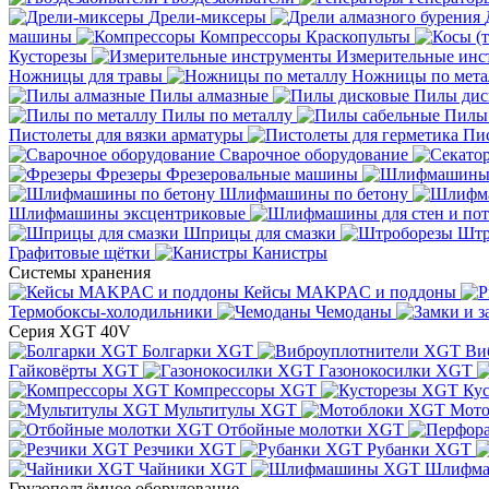
Дрели-миксеры
машины
Компрессоры
Краскопульты
Кусторезы
Измерительные инс
Ножницы для травы
Ножницы по мета
Пилы алмазные
Пилы дис
Пилы по металлу
Пилы
Пистолеты для вязки арматуры
Пис
Сварочное оборудование
Фрезеры
Фрезеровальные машины
Шлифмашины по бетону
Шлифмашины эксцентриковые
Шприцы для смазки
Штр
Графитовые щётки
Канистры
Системы хранения
Кейсы MAKPAC и поддоны
Термобоксы-холодильники
Чемоданы
Серия XGT 40V
Болгарки XGT
Ви
Гайковёрты XGT
Газонокосилки XGT
Компрессоры XGT
Ку
Мультитулы XGT
Мото
Отбойные молотки XGT
Резчики XGT
Рубанки XGT
Чайники XGT
Шлифм
Грузоподъёмное оборудование