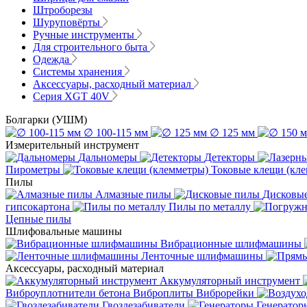
Штроборезы
Шуруповёрты
Ручные инструменты
Для строительного быта
Одежда
Системы хранения
Аксессуары, расходный материал
Серия XGT 40V
Болгарки (УШМ)
∅ 100-115 мм
∅ 125 мм
Измерительный инструмент
Дальномеры
Детекторы
Пирометры
Токовые клещи (кл
Пилы
Алмазные пилы
Дисковы
гипсокартона
Пилы по металлу
Цепные пилы
Шлифовальные машины
Вибрационные шлифмашины
Ленточные шлифмашины
Аксессуары, расходный материал
Аккумуляторный инструмент
Виброуплотнители бетона
Виброплиты
Виброрейки
Гвоздезабиватели
Генератор