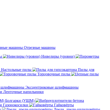
Отрезные машины
ы
Нивелиры (уровни)
Настольные пилы
Пилы для
Торцовочные пилы
Эксцентриковые шлифмашины
Ленточные напильники
Болгарки (УШМ)
Газонокосилки
Гайковёрты
е
Дрели, дрели-шуруповёрты