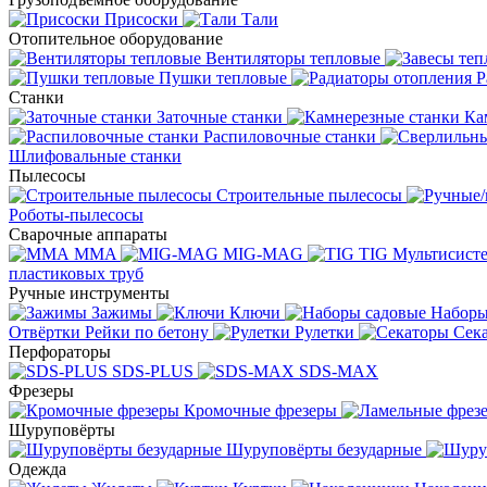
Присоски
Тали
Отопительное оборудование
Вентиляторы тепловые
Пушки тепловые
Р
Станки
Заточные станки
Ка
Распиловочные станки
Шлифовальные станки
Пылесосы
Строительные пылесосы
Роботы-пылесосы
Сварочные аппараты
MMA
MIG-MAG
TIG
Мультисис
пластиковых труб
Ручные инструменты
Зажимы
Ключи
Наборы
Отвёртки
Рейки по бетону
Рулетки
Сек
Перфораторы
SDS-PLUS
SDS-MAX
Фрезеры
Кромочные фрезеры
Шуруповёрты
Шуруповёрты безударные
Одежда