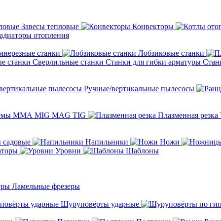
Завесы тепловые
Конвекторы
адиаторы отопления
мнерезные станки
Лобзиковые станки
Сверлильные станки
Станки для гибки арматуры
Стан
Ручные/вертикальные пылесосы
темы ММА MIG MAG TIG
Плазменная резка
 садовые
Напильники
Ножи
аторы
Уровни
Шаблоны
Ламельные фрезеры
Шуруповёрты ударные