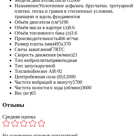
Модель двигателя
Loncin G200F
Назначение
Уплотнение асфальта. брусчатки. тротуарной
плитки. песка и гравия в стесненных условиях.
траншеях и вдоль фундаментов
Объём двигателя (см³)
196
Объём масла в картере (л)
0.6
Объём топливного бака (л)
3.6
Производительность
466 м²/час
Размер плиты (мм)
495х370
Свеча зажигания
F7RTC
Скорость движения (м/мин)
21
Тип виброплиты
прямоходная
Тип запуска
ручной
Топливо
Бензин АИ-92
Центробежная сила (Н)
12000
Частота вибраций в минуту
5700
Частота холостого хода (об/мин)
3600
Вес (кг)
65
Отзывы
Средняя оценка
На основании
отзывов покупателей