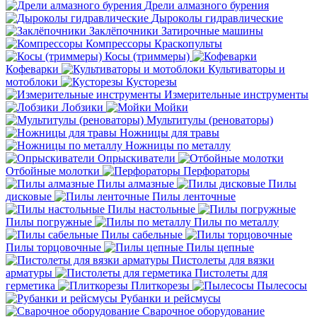
Дрели алмазного бурения
Дыроколы гидравлические
Заклёпочники
Затирочные машины
Компрессоры
Краскопульты
Косы (триммеры)
Кофеварки
Культиваторы и
мотоблоки
Кусторезы
Измерительные инструменты
Лобзики
Мойки
Мультитулы (реноваторы)
Ножницы для травы
Ножницы по металлу
Опрыскиватели
Отбойные молотки
Перфораторы
Пилы алмазные
Пилы
дисковые
Пилы ленточные
Пилы настольные
Пилы погружные
Пилы по металлу
Пилы сабельные
Пилы торцовочные
Пилы цепные
Пистолеты для вязки
арматуры
Пистолеты для
герметика
Плиткорезы
Пылесосы
Рубанки и рейсмусы
Сварочное оборудование