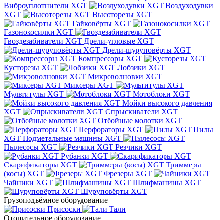
Виброуплотнители XGT
Воздуходувки
XGT
Высоторезы XGT
Гайковёрты XGT
Газонокосилки XGT
Гвоздезабиватели XGT
Дрели-угловые XGT
Дрели-шуруповёрты XGT
Компрессоры XGT
Кусторезы XGT
Лобзики XGT
Микроволновки XGT
Миксеры XGT
Мультитулы XGT
Мотоблоки XGT
Мойки высокого давления
XGT
Опрыскиватели XGT
Отбойные молотки XGT
Перфораторы XGT
Пилы
XGT
Подметальные машины XGT
Пылесосы XGT
Резчики XGT
Рубанки XGT
Скарификаторы XGT
Триммеры
(косы) XGT
Фрезеры XGT
Чайники XGT
Шлифмашины XGT
Шуруповёрты XGT
Грузоподъёмное оборудование
Присоски
Тали
Отопительное оборудование