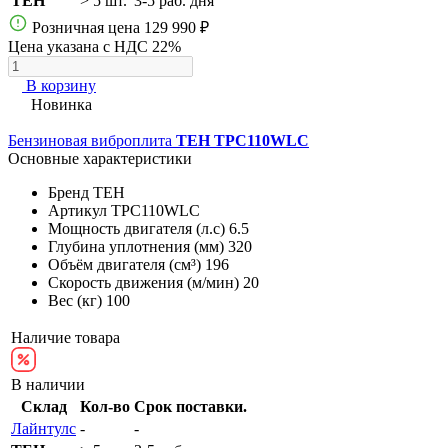
TEH
> 5 шт.
3-5 раб. дня
Розничная цена
129 990 ₽
Цена указана с НДС 22%
В корзину
Новинка
Бензиновая виброплита
TEH TPC110WLC
Основные характеристики
Бренд
TEH
Артикул
TPC110WLC
Мощность двигателя (л.с)
6.5
Глубина уплотнения (мм)
320
Объём двигателя (см³)
196
Скорость движения (м/мин)
20
Вес (кг)
100
Наличие товара
В наличии
Склад
Кол-во
Срок поставки.
Лайнтулс
-
-