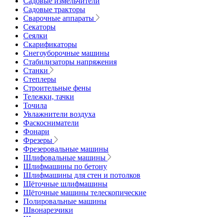
Садовые измельчители
Садовые тракторы
Сварочные аппараты
Секаторы
Сеялки
Скарификаторы
Снегоуборочные машины
Стабилизаторы напряжения
Станки
Степлеры
Строительные фены
Тележки, тачки
Точила
Увлажнители воздуха
Фаскосниматели
Фонари
Фрезеры
Фрезеровальные машины
Шлифовальные машины
Шлифмашины по бетону
Шлифмашины для стен и потолков
Щёточные шлифмашины
Щёточные машины телескопические
Полировальные машины
Швонарезчики