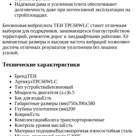
Надёжная рама и усиленная плита обеспечивают
долговечность даже при интенсивной эксплуатации на
стройплощадке.
Бензиновая виброплита TEH TPC60WLC станет отличным
выбором для подрядчиков, занимающихся благоустройством
территорий, ремонтом дорог и ландшафтными работами. Её
компактные размеры и высокая частота вибраций позволяют
достичь отличных результатов уплотнения без лишних
усилий.
Технические характеристики
Бренд
TEH
Артикул
TPC60WLC
Тип устройства
Бензиновый
Мощность двигателя (л.с)
6.5
Бак для воды
Есть
Габаритные размеры (мм)
750х390х580
Глубина уплотнения (мм)
200
Коврик
Есть
Комплектация
Колеса транспортировочные
Контроль уровня масла
Есть
Материал подошвы
Высокопрочная износостойкая сталь