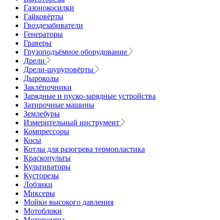
Газонокосилки
Гайковёрты
Гвоздезабиватели
Генераторы
Граверы
Грузоподъёмное оборудование
Дрели
Дрели-шуруповёрты
Дыроколы
Заклёпочники
Зарядные и пуско-зарядные устройства
Затирочные машины
Землебуры
Измерительный инструмент
Компрессоры
Косы
Котлы для разогрева термопластика
Краскопульты
Культиваторы
Кусторезы
Лобзики
Миксеры
Мойки высокого давления
Мотоблоки
Мотопомпы