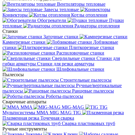
Вентиляторы тепловые
Завесы тепловые
Конвекторы
Котлы отопления
Обогреватели
Пушки
тепловые
Радиаторы отопления
Станки
Заточные станки
Камнерезные станки
Лобзиковые
станки
Плиткорезные станки
Распиловочные станки
Сверлильные станки
Станки для
гибки арматуры
Станки для резки арматуры
Шлифовальные станки
Пылесосы
Строительные пылесосы
Ручные/вертикальные
пылесосы
Ранцевые пылесосы
Роботы-пылесосы
Сварочные аппараты
MMA
MIG-MAG
TIG
Мультисистемы ММА MIG MAG TIG
Плазменная резка
Точечная сварка
Cварка пластиковых труб
Ручные инструменты
Зажимы
Ключи