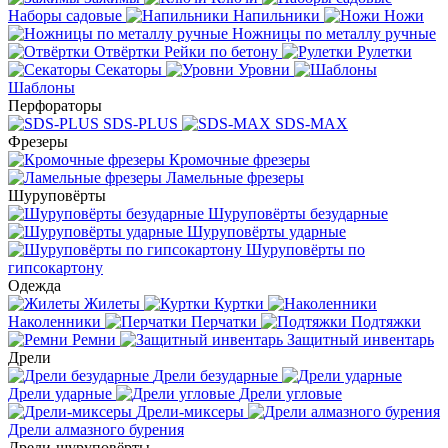
Наборы садовые
Напильники
Ножи
Ножницы по металлу ручные
Отвёртки
Рейки по бетону
Рулетки
Секаторы
Уровни
Шаблоны
Перфораторы
SDS-PLUS
SDS-MAX
Фрезеры
Кромочные фрезеры
Ламельные фрезеры
Шуруповёрты
Шуруповёрты безударные
Шуруповёрты ударные
Шуруповёрты по
гипсокартону
Одежда
Жилеты
Куртки
Наколенники
Перчатки
Подтяжки
Ремни
Защитный инвентарь
Дрели
Дрели безударные
Дрели ударные
Дрели угловые
Дрели-миксеры
Дрели алмазного бурения
Дрели-шуруповёрты