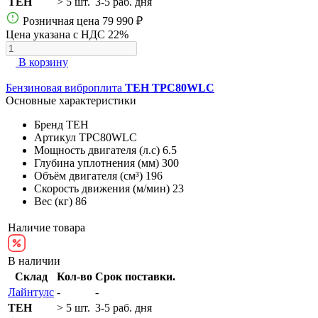
TEH
> 5 шт.
3-5 раб. дня
Розничная цена
79 990 ₽
Цена указана с НДС 22%
В корзину
Бензиновая виброплита
TEH TPC80WLC
Основные характеристики
Бренд
TEH
Артикул
TPC80WLC
Мощность двигателя (л.с)
6.5
Глубина уплотнения (мм)
300
Объём двигателя (см³)
196
Скорость движения (м/мин)
23
Вес (кг)
86
Наличие товара
В наличии
Склад
Кол-во
Срок поставки.
Лайнтулс
-
-
TEH
> 5 шт.
3-5 раб. дня