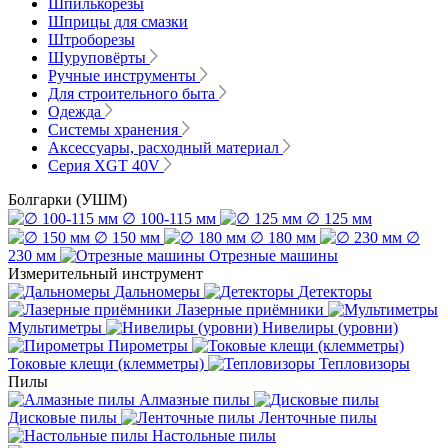
Шпилькорезы
Шприцы для смазки
Штроборезы
Шуруповёрты
Ручные инструменты
Для строительного быта
Одежда
Системы хранения
Аксессуары, расходный материал
Серия XGT 40V
Болгарки (УШМ)
∅ 100-115 мм
∅ 125 мм
∅ 150 мм
∅ 180 мм
∅
230 мм
Отрезные машины
Измерительный инструмент
Дальномеры
Детекторы
Лазерные приёмники
Мультиметры
Нивелиры (уровни)
Пирометры
Токовые клещи (клемметры)
Тепловизоры
Пилы
Алмазные пилы
Дисковые пилы
Ленточные пилы
Настольные пилы