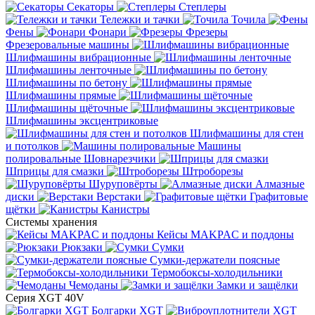
Секаторы
Степлеры
Тележки и тачки
Точила
Фены
Фонари
Фрезеры
Фрезеровальные машины
Шлифмашины вибрационные
Шлифмашины ленточные
Шлифмашины по бетону
Шлифмашины прямые
Шлифмашины щёточные
Шлифмашины эксцентриковые
Шлифмашины для стен
и потолков
Машины
полировальные
Шовнарезчики
Шприцы для смазки
Штроборезы
Шуруповёрты
Алмазные
диски
Верстаки
Графитовые
щётки
Канистры
Системы хранения
Кейсы MAKPAC и поддоны
Рюкзаки
Сумки
Сумки-держатели поясные
Термобоксы-холодильники
Чемоданы
Замки и защёлки
Серия XGT 40V
Болгарки XGT