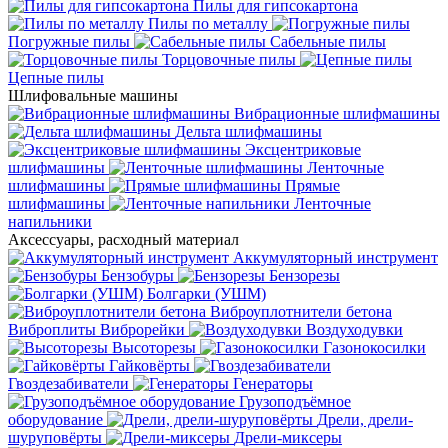
Пилы для гипсокартона
Пилы по металлу
Погружные пилы
Сабельные пилы
Торцовочные пилы
Цепные пилы
Шлифовальные машины
Вибрационные шлифмашины
Дельта шлифмашины
Эксцентриковые
шлифмашины
Ленточные
шлифмашины
Прямые
шлифмашины
Ленточные
напильники
Аксессуары, расходный материал
Аккумуляторный инструмент
Бензобуры
Бензорезы
Болгарки (УШМ)
Виброуплотнители бетона
Виброплиты
Виброрейки
Воздуходувки
Высоторезы
Газонокосилки
Гайковёрты
Гвоздезабиватели
Генераторы
Грузоподъёмное
оборудование
Дрели, дрели-
шуруповёрты
Дрели-миксеры