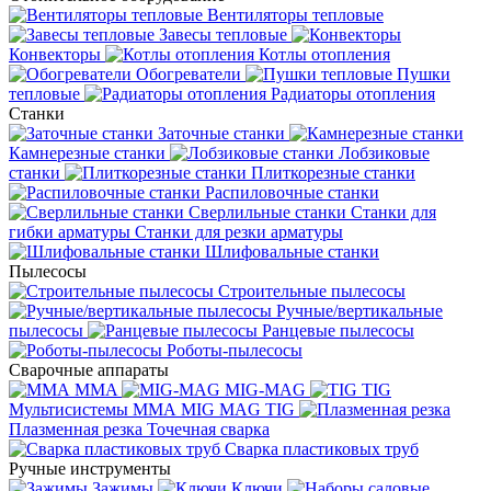
Вентиляторы тепловые
Завесы тепловые
Конвекторы
Котлы отопления
Обогреватели
Пушки
тепловые
Радиаторы отопления
Станки
Заточные станки
Камнерезные станки
Лобзиковые
станки
Плиткорезные станки
Распиловочные станки
Сверлильные станки
Станки для
гибки арматуры
Станки для резки арматуры
Шлифовальные станки
Пылесосы
Строительные пылесосы
Ручные/вертикальные
пылесосы
Ранцевые пылесосы
Роботы-пылесосы
Сварочные аппараты
MMA
MIG-MAG
TIG
Мультисистемы ММА MIG MAG TIG
Плазменная резка
Точечная сварка
Cварка пластиковых труб
Ручные инструменты
Зажимы
Ключи