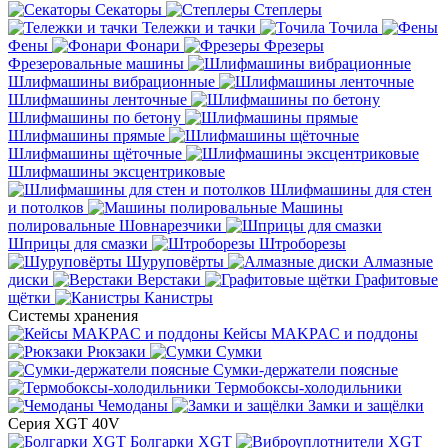
Секаторы
Степлеры
Тележки и тачки
Точила
Фены
Фонари
Фрезеры
Фрезеровальные машины
Шлифмашины вибрационные
Шлифмашины ленточные
Шлифмашины по бетону
Шлифмашины прямые
Шлифмашины щёточные
Шлифмашины эксцентриковые
Шлифмашины для стен
и потолков
Машины
полировальные
Шовнарезчики
Шприцы для смазки
Штроборезы
Шуруповёрты
Алмазные
диски
Верстаки
Графитовые
щётки
Канистры
Системы хранения
Кейсы MAKPAC и поддоны
Рюкзаки
Сумки
Сумки-держатели поясные
Термобоксы-холодильники
Чемоданы
Замки и защёлки
Серия XGT 40V
Болгарки XGT