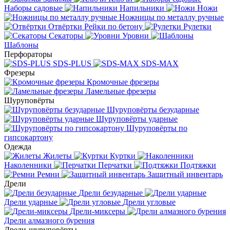
Наборы садовые
Напильники
Ножи
Ножницы по металлу ручные
Отвёртки
Рейки по бетону
Рулетки
Секаторы
Уровни
Шаблоны
Перфораторы
SDS-PLUS
SDS-MAX
Фрезеры
Кромочные фрезеры
Ламельные фрезеры
Шуруповёрты
Шуруповёрты безударные
Шуруповёрты ударные
Шуруповёрты по
гипсокартону
Одежда
Жилеты
Куртки
Наколенники
Перчатки
Подтяжки
Ремни
Защитный инвентарь
Дрели
Дрели безударные
Дрели ударные
Дрели угловые
Дрели-миксеры
Дрели алмазного бурения
Дрели-шуруповёрты