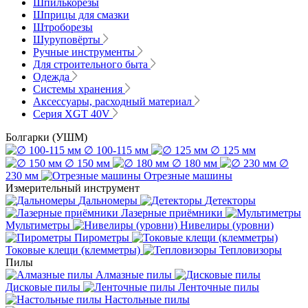
Шпилькорезы
Шприцы для смазки
Штроборезы
Шуруповёрты
Ручные инструменты
Для строительного быта
Одежда
Системы хранения
Аксессуары, расходный материал
Серия XGT 40V
Болгарки (УШМ)
∅ 100-115 мм
∅ 125 мм
∅ 150 мм
∅ 180 мм
∅
230 мм
Отрезные машины
Измерительный инструмент
Дальномеры
Детекторы
Лазерные приёмники
Мультиметры
Нивелиры (уровни)
Пирометры
Токовые клещи (клемметры)
Тепловизоры
Пилы
Алмазные пилы
Дисковые пилы
Ленточные пилы
Настольные пилы