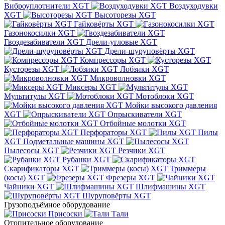
Виброуплотнители XGT
Воздуходувки
XGT
Высоторезы XGT
Гайковёрты XGT
Газонокосилки XGT
Гвоздезабиватели XGT
Дрели-угловые XGT
Дрели-шуруповёрты XGT
Компрессоры XGT
Кусторезы XGT
Лобзики XGT
Микроволновки XGT
Миксеры XGT
Мультитулы XGT
Мотоблоки XGT
Мойки высокого давления
XGT
Опрыскиватели XGT
Отбойные молотки XGT
Перфораторы XGT
Пилы
XGT
Подметальные машины XGT
Пылесосы XGT
Резчики XGT
Рубанки XGT
Скарификаторы XGT
Триммеры
(косы) XGT
Фрезеры XGT
Чайники XGT
Шлифмашины XGT
Шуруповёрты XGT
Грузоподъёмное оборудование
Присоски
Тали
Отопительное оборудование