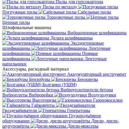
Пилы для гипсокартона
Пилы по металлу
Погружные пилы
Сабельные пилы
Торцовочные пилы
Цепные пилы
Шлифовальные машины
Вибрационные шлифмашины
Дельта шлифмашины
Эксцентриковые
шлифмашины
Ленточные
шлифмашины
Прямые
шлифмашины
Ленточные
напильники
Аксессуары, расходный материал
Аккумуляторный инструмент
Бензобуры
Бензорезы
Болгарки (УШМ)
Виброуплотнители бетона
Виброплиты
Виброрейки
Воздуходувки
Высоторезы
Газонокосилки
Гайковёрты
Гвоздезабиватели
Генераторы
Грузоподъёмное
оборудование
Дрели, дрели-
шуруповёрты
Дрели-миксеры