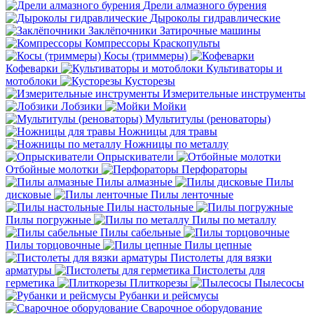
Дрели алмазного бурения
Дыроколы гидравлические
Заклёпочники
Затирочные машины
Компрессоры
Краскопульты
Косы (триммеры)
Кофеварки
Культиваторы и
мотоблоки
Кусторезы
Измерительные инструменты
Лобзики
Мойки
Мультитулы (реноваторы)
Ножницы для травы
Ножницы по металлу
Опрыскиватели
Отбойные молотки
Перфораторы
Пилы алмазные
Пилы
дисковые
Пилы ленточные
Пилы настольные
Пилы погружные
Пилы по металлу
Пилы сабельные
Пилы торцовочные
Пилы цепные
Пистолеты для вязки
арматуры
Пистолеты для
герметика
Плиткорезы
Пылесосы
Рубанки и рейсмусы
Сварочное оборудование