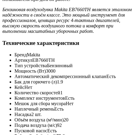
Бензиновая воздуходувка Makita EB7660TH является эталоном
надёжности в своём классе. Это мощный инструмент для
профессионалов, ценящих ресурс 4-тактных двигателей,
высокую скорость воздушного потока и комфорт при
выполнении масштабных уборочных работ.
Технические характеристики
Бренд
Makita
Артикул
EB7660TH
Тип устройства
Бензиновый
Мощность (Вт)
3000
Автоматический декомпрессионный клапан
Есть
Бак для горючего (л)
1.9
Кейс
Нет
Количество скоростей
1
Комплект инструментов
Есть
Мешок для сбора мусора
Нет
Наплечный ремень
Есть
Насадка
2 шт.
Объём воздуха (м³/мин)
20
Подача воздуха (м/с)
92
Пусковой насос
Есть