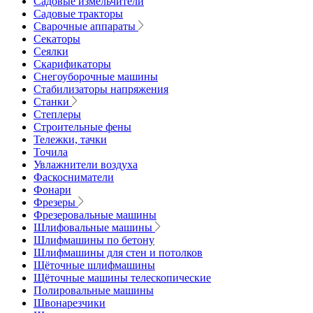
Садовые измельчители
Садовые тракторы
Сварочные аппараты
Секаторы
Сеялки
Скарификаторы
Снегоуборочные машины
Стабилизаторы напряжения
Станки
Степлеры
Строительные фены
Тележки, тачки
Точила
Увлажнители воздуха
Фаскосниматели
Фонари
Фрезеры
Фрезеровальные машины
Шлифовальные машины
Шлифмашины по бетону
Шлифмашины для стен и потолков
Щёточные шлифмашины
Щёточные машины телескопические
Полировальные машины
Швонарезчики