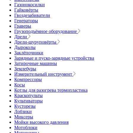
Газонокосилки
Гайковёрты
Гвоздезабиватели
Генераторы
Граверы
Грузоподъёмное оборудование
Дрели
Дрели-шуруповёрты
Дыроколы
Заклёпочники
Зарядные и пуско-зарядные устройства
Затирочные машины
Землебуры
Измерительный инструмент
Компрессоры
Косы
Котлы для разогрева термопластика
Краскопульты
Культиваторы
Кусторезы
Лобзики
Миксеры
Мойки высокого давления
Мотоблоки
Мотопомпы