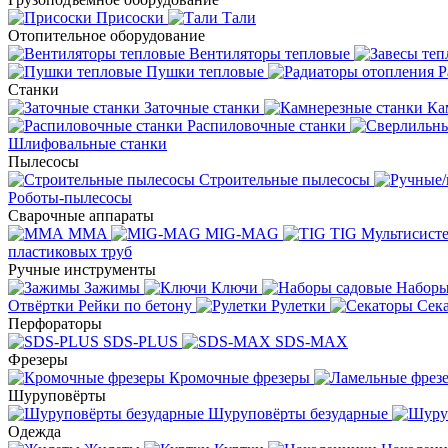
Присоски
Тали
Отопительное оборудование
Вентиляторы тепловые
Пушки тепловые
Р
Станки
Заточные станки
Ка
Распиловочные станки
Шлифовальные станки
Пылесосы
Строительные пылесосы
Роботы-пылесосы
Сварочные аппараты
MMA
MIG-MAG
TIG
Мультисис
пластиковых труб
Ручные инструменты
Зажимы
Ключи
Наборы
Отвёртки
Рейки по бетону
Рулетки
Сек
Перфораторы
SDS-PLUS
SDS-MAX
Фрезеры
Кромочные фрезеры
Шуруповёрты
Шуруповёрты безударные
Одежда