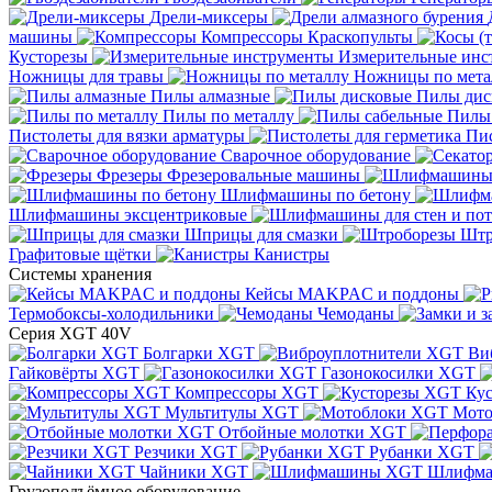
Дрели-миксеры
машины
Компрессоры
Краскопульты
Кусторезы
Измерительные инс
Ножницы для травы
Ножницы по мета
Пилы алмазные
Пилы дис
Пилы по металлу
Пилы
Пистолеты для вязки арматуры
Пис
Сварочное оборудование
Фрезеры
Фрезеровальные машины
Шлифмашины по бетону
Шлифмашины эксцентриковые
Шприцы для смазки
Штр
Графитовые щётки
Канистры
Системы хранения
Кейсы MAKPAC и поддоны
Термобоксы-холодильники
Чемоданы
Серия XGT 40V
Болгарки XGT
Ви
Гайковёрты XGT
Газонокосилки XGT
Компрессоры XGT
Ку
Мультитулы XGT
Мото
Отбойные молотки XGT
Резчики XGT
Рубанки XGT
Чайники XGT
Шлифм
Грузоподъёмное оборудование