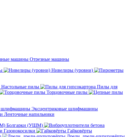
Отрезные машины
ы
Нивелиры (уровни)
Настольные пилы
Пилы для
Торцовочные пилы
Эксцентриковые шлифмашины
Ленточные напильники
Болгарки (УШМ)
Газонокосилки
Гайковёрты
е
Дрели, дрели-шуруповёрты