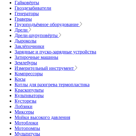
Гайковёрты
Гвоздезабиватели
Генераторы
Граверы
Грузоподъёмное оборудование
Дрели
Дрели-шуруповёрты
Дыроколы
Заклёпочники
Зарядные и пуско-зарядные устройства
Затирочные машины
Землебуры
Измерительный инструмент
Компрессоры
Косы
Котлы для разогрева термопластика
Краскопульты
Культиваторы
Кусторезы
Лобзики
Миксеры
Мойки высокого давления
Мотоблоки
Мотопомпы
Мультитулы