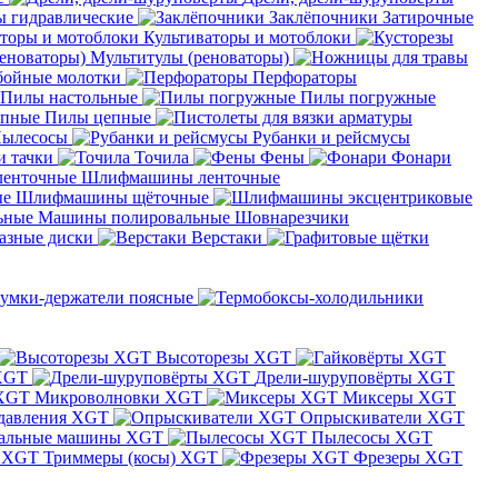
 гидравлические
Заклёпочники
Затирочные
Культиваторы и мотоблоки
Мультитулы (реноваторы)
бойные молотки
Перфораторы
Пилы настольные
Пилы погружные
Пилы цепные
ылесосы
Рубанки и рейсмусы
и тачки
Точила
Фены
Фонари
Шлифмашины ленточные
Шлифмашины щёточные
Машины полировальные
Шовнарезчики
азные диски
Верстаки
умки-держатели поясные
Высоторезы XGT
XGT
Дрели-шуруповёрты XGT
Микроволновки XGT
Миксеры XGT
давления XGT
Опрыскиватели XGT
альные машины XGT
Пылесосы XGT
Триммеры (косы) XGT
Фрезеры XGT