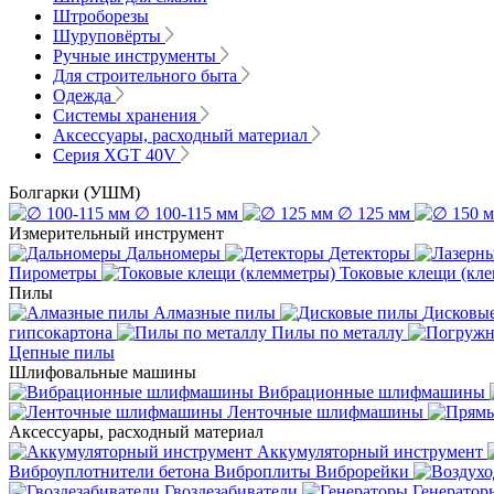
Штроборезы
Шуруповёрты
Ручные инструменты
Для строительного быта
Одежда
Системы хранения
Аксессуары, расходный материал
Серия XGT 40V
Болгарки (УШМ)
∅ 100-115 мм
∅ 125 мм
Измерительный инструмент
Дальномеры
Детекторы
Пирометры
Токовые клещи (кл
Пилы
Алмазные пилы
Дисковы
гипсокартона
Пилы по металлу
Цепные пилы
Шлифовальные машины
Вибрационные шлифмашины
Ленточные шлифмашины
Аксессуары, расходный материал
Аккумуляторный инструмент
Виброуплотнители бетона
Виброплиты
Виброрейки
Гвоздезабиватели
Генератор