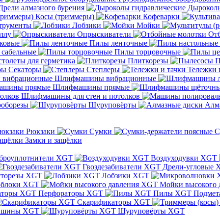
Дрели алмазного бурения
Дыроколы
Косы (триммеры)
Кофеварки
трументы
Лобзики
Мойки
ллу
Опрыскиватели
От
ковые
Пилы ленточные
 сабельные
Пилы торцовочные
толеты для герметика
Плиткорезы
П
Секаторы
Степлеры
Тележки 
Шлифмашины вибрационные
Шлифмашины прямые
Шлифмашины для стен и потолков
оборезы
Шуруповёрты
Алм
Рюкзаки
Сумки
С
Замки и защёлки
броуплотнители XGT
Воздуходувки XGT
Гвоздезабиватели XGT
Дрели-угловые 
сторезы XGT
Лобзики XGT
блоки XGT
Мойки высокого 
Перфораторы XGT
Пилы XGT
Подмет
Скарификаторы XGT
ашины XGT
Шуруповёрты XGT