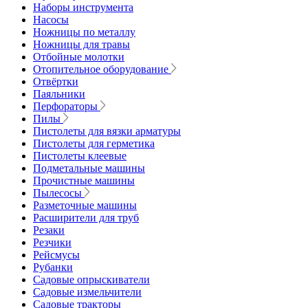
Наборы инструмента
Насосы
Ножницы по металлу
Ножницы для травы
Отбойные молотки
Отопительное оборудование
Отвёртки
Паяльники
Перфораторы
Пилы
Пистолеты для вязки арматуры
Пистолеты для герметика
Пистолеты клеевые
Подметальные машины
Прочистные машины
Пылесосы
Разметочные машины
Расширители для труб
Резаки
Резчики
Рейсмусы
Рубанки
Садовые опрыскиватели
Садовые измельчители
Садовые тракторы