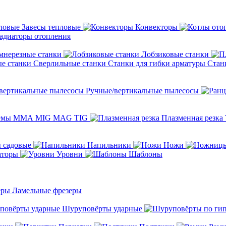
Завесы тепловые
Конвекторы
адиаторы отопления
мнерезные станки
Лобзиковые станки
Сверлильные станки
Станки для гибки арматуры
Стан
Ручные/вертикальные пылесосы
темы ММА MIG MAG TIG
Плазменная резка
 садовые
Напильники
Ножи
аторы
Уровни
Шаблоны
Ламельные фрезеры
Шуруповёрты ударные