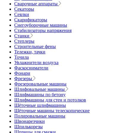
Сварочные аппараты
Секаторы
Сеялки
Скарификаторы
Снегоуборочные машины
Стабилизаторы напряжения
Станки
Степлеры
Строительные фены
Тележки, тачки
Точила
Увлажнители воздуха
Фаскосниматели
Фонари
Фрезеры
Фрезеровальные машины
Шлифовальные машины
Шлифмашины по бетону
Шлифмашины для стен и потолков
Щёточные шлифмашины
Щёточные машины телескопические
Полировальные машины
Швонарезчики
Шпилькорезы
Шприцы для смазки