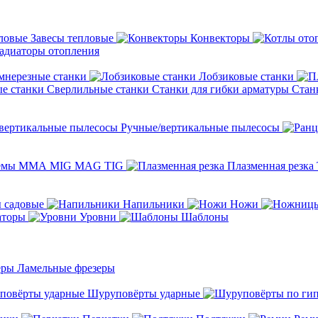
Завесы тепловые
Конвекторы
адиаторы отопления
мнерезные станки
Лобзиковые станки
Сверлильные станки
Станки для гибки арматуры
Стан
Ручные/вертикальные пылесосы
темы ММА MIG MAG TIG
Плазменная резка
 садовые
Напильники
Ножи
аторы
Уровни
Шаблоны
Ламельные фрезеры
Шуруповёрты ударные