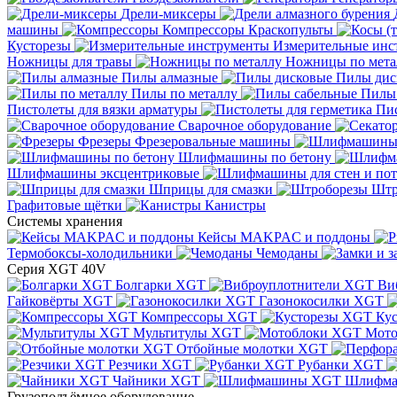
Дрели-миксеры
машины
Компрессоры
Краскопульты
Кусторезы
Измерительные инс
Ножницы для травы
Ножницы по мета
Пилы алмазные
Пилы дис
Пилы по металлу
Пилы
Пистолеты для вязки арматуры
Пис
Сварочное оборудование
Фрезеры
Фрезеровальные машины
Шлифмашины по бетону
Шлифмашины эксцентриковые
Шприцы для смазки
Штр
Графитовые щётки
Канистры
Системы хранения
Кейсы MAKPAC и поддоны
Термобоксы-холодильники
Чемоданы
Серия XGT 40V
Болгарки XGT
Ви
Гайковёрты XGT
Газонокосилки XGT
Компрессоры XGT
Ку
Мультитулы XGT
Мото
Отбойные молотки XGT
Резчики XGT
Рубанки XGT
Чайники XGT
Шлифм
Грузоподъёмное оборудование