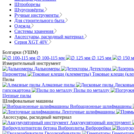
Штроборезы
Шуруповёрты
Ручные инструменты
Для строительного быта
Одежда
Системы хранения
Аксессуары, расходный материал
Серия XGT 40V
Болгарки (УШМ)
∅ 100-115 мм
∅ 125 мм
Измерительный инструмент
Дальномеры
Детекторы
Пирометры
Токовые клещи (кл
Пилы
Алмазные пилы
Дисковы
гипсокартона
Пилы по металлу
Цепные пилы
Шлифовальные машины
Вибрационные шлифмашины
Ленточные шлифмашины
Аксессуары, расходный материал
Аккумуляторный инструмент
Виброуплотнители бетона
Виброплиты
Виброрейки
Гвоздезабиватели
Генератор