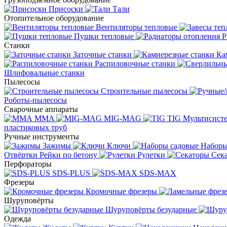
Присоски
Тали
Отопительное оборудование
Вентиляторы тепловые
Пушки тепловые
Р
Станки
Заточные станки
Ка
Распиловочные станки
Шлифовальные станки
Пылесосы
Строительные пылесосы
Роботы-пылесосы
Сварочные аппараты
MMA
MIG-MAG
TIG
Мультисис
пластиковых труб
Ручные инструменты
Зажимы
Ключи
Наборы
Отвёртки
Рейки по бетону
Рулетки
Сек
Перфораторы
SDS-PLUS
SDS-MAX
Фрезеры
Кромочные фрезеры
Шуруповёрты
Шуруповёрты безударные
Одежда