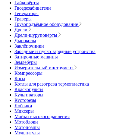
Гайковёрты
Гвоздезабиватели
Генераторы
Граверы
Грузоподъёмное оборудование
Дрели
Дрели-шуруповёрты
Дыроколы
Заклёпочники
Зарядные и пуско-зарядные устройства
Затирочные машины
Землебуры
Измерительный инструмент
Компрессоры
Косы
Котлы для разогрева термопластика
Краскопульты
Культиваторы
Кусторезы
Лобзики
Миксеры
Мойки высокого давления
Мотоблоки
Мотопомпы
Мультитулы