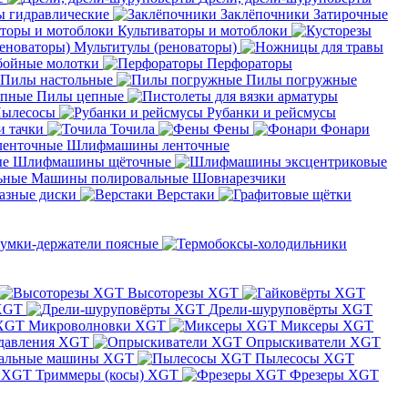
 гидравлические
Заклёпочники
Затирочные
Культиваторы и мотоблоки
Мультитулы (реноваторы)
бойные молотки
Перфораторы
Пилы настольные
Пилы погружные
Пилы цепные
ылесосы
Рубанки и рейсмусы
и тачки
Точила
Фены
Фонари
Шлифмашины ленточные
Шлифмашины щёточные
Машины полировальные
Шовнарезчики
азные диски
Верстаки
умки-держатели поясные
Высоторезы XGT
XGT
Дрели-шуруповёрты XGT
Микроволновки XGT
Миксеры XGT
давления XGT
Опрыскиватели XGT
альные машины XGT
Пылесосы XGT
Триммеры (косы) XGT
Фрезеры XGT