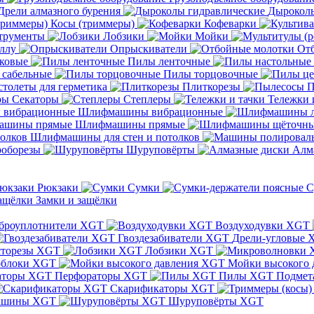
Дрели алмазного бурения
Дыроколы
Косы (триммеры)
Кофеварки
трументы
Лобзики
Мойки
ллу
Опрыскиватели
От
ковые
Пилы ленточные
 сабельные
Пилы торцовочные
толеты для герметика
Плиткорезы
П
Секаторы
Степлеры
Тележки 
Шлифмашины вибрационные
Шлифмашины прямые
Шлифмашины для стен и потолков
оборезы
Шуруповёрты
Алм
Рюкзаки
Сумки
С
Замки и защёлки
броуплотнители XGT
Воздуходувки XGT
Гвоздезабиватели XGT
Дрели-угловые 
сторезы XGT
Лобзики XGT
блоки XGT
Мойки высокого 
Перфораторы XGT
Пилы XGT
Подмет
Скарификаторы XGT
ашины XGT
Шуруповёрты XGT