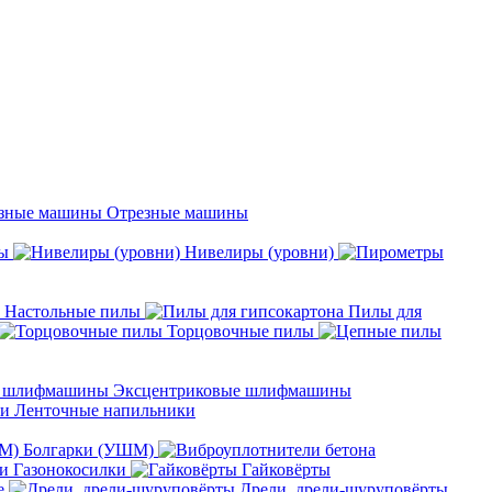
Отрезные машины
ы
Нивелиры (уровни)
Настольные пилы
Пилы для
Торцовочные пилы
Эксцентриковые шлифмашины
Ленточные напильники
Болгарки (УШМ)
Газонокосилки
Гайковёрты
е
Дрели, дрели-шуруповёрты