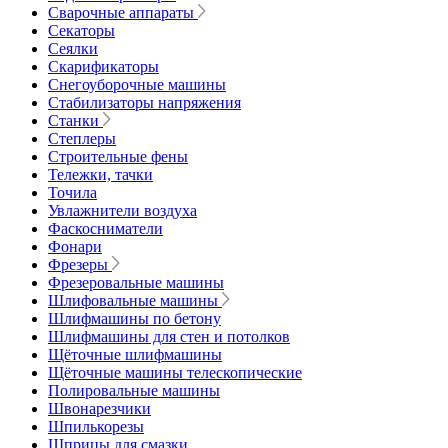
Сварочные аппараты
Секаторы
Сеялки
Скарификаторы
Снегоуборочные машины
Стабилизаторы напряжения
Станки
Степлеры
Строительные фены
Тележки, тачки
Точила
Увлажнители воздуха
Фаскосниматели
Фонари
Фрезеры
Фрезеровальные машины
Шлифовальные машины
Шлифмашины по бетону
Шлифмашины для стен и потолков
Щёточные шлифмашины
Щёточные машины телескопические
Полировальные машины
Швонарезчики
Шпилькорезы
Шприцы для смазки