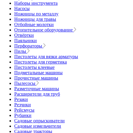
Наборы инструмента
Насосы
Ножницы по металлу
Ножницы для травы
Отбойные молотки
Отопительное оборудование
Отвёртки
Паяльники
Перфораторы
Пилы
Пистолеты для вязки арматуры
Пистолеты для герметика
Пистолеты клеевые
Подметальные машины
Прочистные машины
Пылесосы
Разметочные машины
Расширители для труб
Резаки
Резчики
Рейсмусы
Рубанки
Садовые опрыскиватели
Садовые измельчители
Садовые тракторы