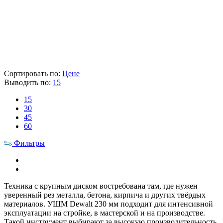
Склад
Кол-во
Срок поставки
Лайнтулс
> 5 шт.
Сегодня
Makita
> 5 шт.
1-2 раб. дня
12 717 ₽
Цена указана с НДС 22%
В корзину
Сортировать по:
Цене
Выводить по:
15
15
30
45
60
Фильтры
Техника с крупным диском востребована там, где нужен
уверенный рез металла, бетона, кирпича и других твёрдых
материалов. УШМ Dewalt 230 мм подходит для интенсивной
эксплуатации на стройке, в мастерской и на производстве.
Такой инструмент выбирают за высокую производительность,