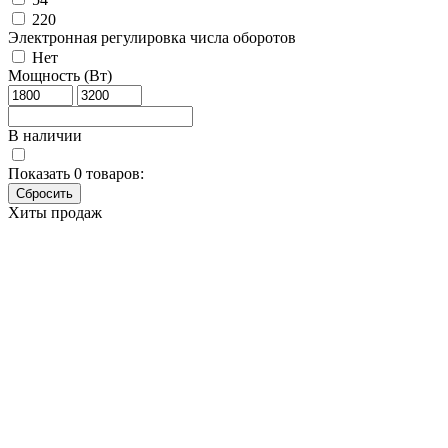
220
Электронная регулировка числа оборотов
Нет
Мощность (Вт)
В наличии
Показать
0
товаров:
Хиты продаж
Угловая шлифовальная машина
DCK KSM230A
Основные характеристики
Бренд
DCK
Артикул
KSM230A(Soft Start)
Мощность (Вт)
2200
Диаметр диска (мм)
230
Напряжение (В)
220
Число оборотов (об/мин)
6600
Вес (кг)
5
Наличие товара