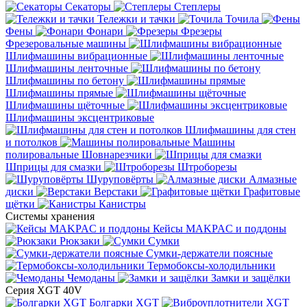
Секаторы
Степлеры
Тележки и тачки
Точила
Фены
Фонари
Фрезеры
Фрезеровальные машины
Шлифмашины вибрационные
Шлифмашины ленточные
Шлифмашины по бетону
Шлифмашины прямые
Шлифмашины щёточные
Шлифмашины эксцентриковые
Шлифмашины для стен
и потолков
Машины
полировальные
Шовнарезчики
Шприцы для смазки
Штроборезы
Шуруповёрты
Алмазные
диски
Верстаки
Графитовые
щётки
Канистры
Системы хранения
Кейсы MAKPAC и поддоны
Рюкзаки
Сумки
Сумки-держатели поясные
Термобоксы-холодильники
Чемоданы
Замки и защёлки
Серия XGT 40V
Болгарки XGT