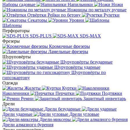
Наборы садовые
Напильники
Ножи
Ножницы по металлу ручные
Отвёртки
Рейки по бетону
Рулетки
Секаторы
Уровни
Шаблоны
Перфораторы
SDS-PLUS
SDS-MAX
Фрезеры
Кромочные фрезеры
Ламельные фрезеры
Шуруповёрты
Шуруповёрты безударные
Шуруповёрты ударные
Шуруповёрты по
гипсокартону
Одежда
Жилеты
Куртки
Наколенники
Перчатки
Подтяжки
Ремни
Защитный инвентарь
Дрели
Дрели безударные
Дрели ударные
Дрели угловые
Дрели-миксеры
Дрели алмазного бурения
Дрели-шуруповёрты