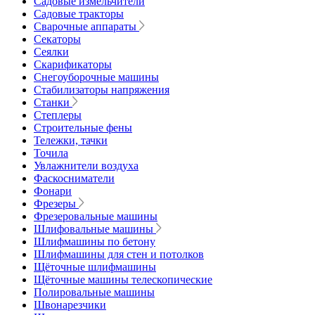
Садовые измельчители
Садовые тракторы
Сварочные аппараты
Секаторы
Сеялки
Скарификаторы
Снегоуборочные машины
Стабилизаторы напряжения
Станки
Степлеры
Строительные фены
Тележки, тачки
Точила
Увлажнители воздуха
Фаскосниматели
Фонари
Фрезеры
Фрезеровальные машины
Шлифовальные машины
Шлифмашины по бетону
Шлифмашины для стен и потолков
Щёточные шлифмашины
Щёточные машины телескопические
Полировальные машины
Швонарезчики