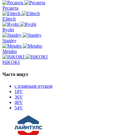
Ресанта
Elitech
Ryobi
Stanley
Metabo
HiKOKI
Часто ищут
с плавным пуском
18V
36V
40V
54V