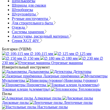
Шпилькорезы
Шприцы для смазки
Штроборезы
Шуруповёрты
Ручные инструменты
Для строительного быта
Одежда
Системы хранения
Аксессуары, расходный материал
Серия XGT 40V
Болгарки (УШМ)
∅ 100-115 мм
∅ 125 мм
∅ 150 мм
∅ 180 мм
∅
230 мм
Отрезные машины
Измерительный инструмент
Дальномеры
Детекторы
Лазерные приёмники
Мультиметры
Нивелиры (уровни)
Пирометры
Токовые клещи (клемметры)
Тепловизоры
Пилы
Алмазные пилы
Дисковые пилы
Ленточные пилы
Настольные пилы