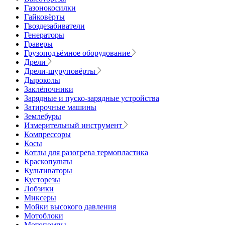
Газонокосилки
Гайковёрты
Гвоздезабиватели
Генераторы
Граверы
Грузоподъёмное оборудование
Дрели
Дрели-шуруповёрты
Дыроколы
Заклёпочники
Зарядные и пуско-зарядные устройства
Затирочные машины
Землебуры
Измерительный инструмент
Компрессоры
Косы
Котлы для разогрева термопластика
Краскопульты
Культиваторы
Кусторезы
Лобзики
Миксеры
Мойки высокого давления
Мотоблоки
Мотопомпы