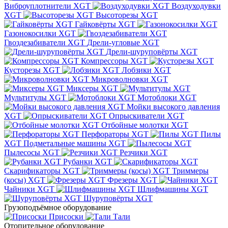
Виброуплотнители XGT
Воздуходувки
XGT
Высоторезы XGT
Гайковёрты XGT
Газонокосилки XGT
Гвоздезабиватели XGT
Дрели-угловые XGT
Дрели-шуруповёрты XGT
Компрессоры XGT
Кусторезы XGT
Лобзики XGT
Микроволновки XGT
Миксеры XGT
Мультитулы XGT
Мотоблоки XGT
Мойки высокого давления
XGT
Опрыскиватели XGT
Отбойные молотки XGT
Перфораторы XGT
Пилы
XGT
Подметальные машины XGT
Пылесосы XGT
Резчики XGT
Рубанки XGT
Скарификаторы XGT
Триммеры
(косы) XGT
Фрезеры XGT
Чайники XGT
Шлифмашины XGT
Шуруповёрты XGT
Грузоподъёмное оборудование
Присоски
Тали
Отопительное оборудование