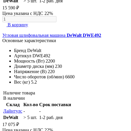
DeWalt
> 5 шт.
1-2 раб. дня
15 590 ₽
Цена указана с НДС 22%
В корзину
Угловая шлифовальная машина
DeWalt DWE492
Основные характеристики
Бренд
DeWalt
Артикул
DWE492
Мощность (Вт)
2200
Диаметр диска (мм)
230
Напряжение (В)
220
Число оборотов (об/мин)
6600
Вес (кг)
5.2
Наличие товара
В наличии
Склад
Кол-во
Срок поставки
Лайнтулс
-
-
DeWalt
> 5 шт.
1-2 раб. дня
17 075 ₽
Цена указана с НДС 22%