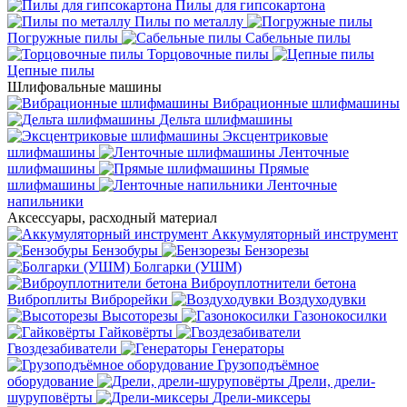
Пилы для гипсокартона
Пилы по металлу
Погружные пилы
Сабельные пилы
Торцовочные пилы
Цепные пилы
Шлифовальные машины
Вибрационные шлифмашины
Дельта шлифмашины
Эксцентриковые
шлифмашины
Ленточные
шлифмашины
Прямые
шлифмашины
Ленточные
напильники
Аксессуары, расходный материал
Аккумуляторный инструмент
Бензобуры
Бензорезы
Болгарки (УШМ)
Виброуплотнители бетона
Виброплиты
Виброрейки
Воздуходувки
Высоторезы
Газонокосилки
Гайковёрты
Гвоздезабиватели
Генераторы
Грузоподъёмное
оборудование
Дрели, дрели-
шуруповёрты
Дрели-миксеры