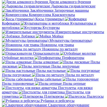
Дрели алмазного бурения
Дыроколы гидравлические
Заклёпочники
Затирочные машины
Компрессоры
Краскопульты
Косы (триммеры)
Кофеварки
Культиваторы и
мотоблоки
Кусторезы
Измерительные инструменты
Лобзики
Мойки
Мультитулы (реноваторы)
Ножницы для травы
Ножницы по металлу
Опрыскиватели
Отбойные молотки
Перфораторы
Пилы алмазные
Пилы
дисковые
Пилы ленточные
Пилы настольные
Пилы погружные
Пилы по металлу
Пилы сабельные
Пилы торцовочные
Пилы цепные
Пистолеты для вязки
арматуры
Пистолеты для
герметика
Плиткорезы
Пылесосы
Рубанки и рейсмусы
Сварочное оборудование