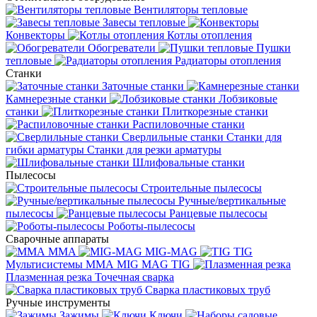
Вентиляторы тепловые
Завесы тепловые
Конвекторы
Котлы отопления
Обогреватели
Пушки
тепловые
Радиаторы отопления
Станки
Заточные станки
Камнерезные станки
Лобзиковые
станки
Плиткорезные станки
Распиловочные станки
Сверлильные станки
Станки для
гибки арматуры
Станки для резки арматуры
Шлифовальные станки
Пылесосы
Строительные пылесосы
Ручные/вертикальные
пылесосы
Ранцевые пылесосы
Роботы-пылесосы
Сварочные аппараты
MMA
MIG-MAG
TIG
Мультисистемы ММА MIG MAG TIG
Плазменная резка
Точечная сварка
Cварка пластиковых труб
Ручные инструменты
Зажимы
Ключи