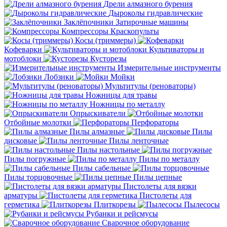
Дрели алмазного бурения
Дыроколы гидравлические
Заклёпочники
Затирочные машины
Компрессоры
Краскопульты
Косы (триммеры)
Кофеварки
Культиваторы и
мотоблоки
Кусторезы
Измерительные инструменты
Лобзики
Мойки
Мультитулы (реноваторы)
Ножницы для травы
Ножницы по металлу
Опрыскиватели
Отбойные молотки
Перфораторы
Пилы алмазные
Пилы
дисковые
Пилы ленточные
Пилы настольные
Пилы погружные
Пилы по металлу
Пилы сабельные
Пилы торцовочные
Пилы цепные
Пистолеты для вязки
арматуры
Пистолеты для
герметика
Плиткорезы
Пылесосы
Рубанки и рейсмусы
Сварочное оборудование