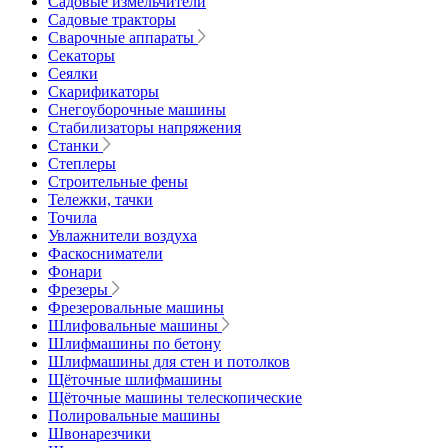
Садовые измельчители
Садовые тракторы
Сварочные аппараты
Секаторы
Сеялки
Скарификаторы
Снегоуборочные машины
Стабилизаторы напряжения
Станки
Степлеры
Строительные фены
Тележки, тачки
Точила
Увлажнители воздуха
Фаскосниматели
Фонари
Фрезеры
Фрезеровальные машины
Шлифовальные машины
Шлифмашины по бетону
Шлифмашины для стен и потолков
Щёточные шлифмашины
Щёточные машины телескопические
Полировальные машины
Швонарезчики