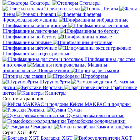
Секаторы
Степлеры
Тележки и тачки
Точила
Фены
Фонари
Фрезеры
Фрезеровальные машины
Шлифмашины вибрационные
Шлифмашины ленточные
Шлифмашины по бетону
Шлифмашины прямые
Шлифмашины щёточные
Шлифмашины эксцентриковые
Шлифмашины для стен
и потолков
Машины
полировальные
Шовнарезчики
Шприцы для смазки
Штроборезы
Шуруповёрты
Алмазные
диски
Верстаки
Графитовые
щётки
Канистры
Системы хранения
Кейсы MAKPAC и поддоны
Рюкзаки
Сумки
Сумки-держатели поясные
Термобоксы-холодильники
Чемоданы
Замки и защёлки
Серия XGT 40V
Болгарки XGT