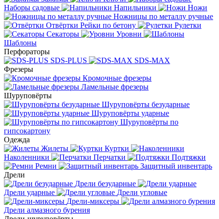
Наборы садовые
Напильники
Ножи
Ножницы по металлу ручные
Отвёртки
Рейки по бетону
Рулетки
Секаторы
Уровни
Шаблоны
Перфораторы
SDS-PLUS
SDS-MAX
Фрезеры
Кромочные фрезеры
Ламельные фрезеры
Шуруповёрты
Шуруповёрты безударные
Шуруповёрты ударные
Шуруповёрты по
гипсокартону
Одежда
Жилеты
Куртки
Наколенники
Перчатки
Подтяжки
Ремни
Защитный инвентарь
Дрели
Дрели безударные
Дрели ударные
Дрели угловые
Дрели-миксеры
Дрели алмазного бурения
Дрели-шуруповёрты