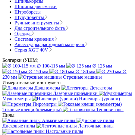
Шпилькорезы
Шприцы для смазки
Штроборезы
Шуруповёрты
Ручные инструменты
Для строительного быта
Одежда
Системы хранения
Аксессуары, расходный материал
Серия XGT 40V
Болгарки (УШМ)
∅ 100-115 мм
∅ 125 мм
∅ 150 мм
∅ 180 мм
∅
230 мм
Отрезные машины
Измерительный инструмент
Дальномеры
Детекторы
Лазерные приёмники
Мультиметры
Нивелиры (уровни)
Пирометры
Токовые клещи (клемметры)
Тепловизоры
Пилы
Алмазные пилы
Дисковые пилы
Ленточные пилы
Настольные пилы