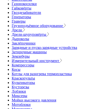
Газонокосилки
Гайковёрты
Гвоздезабиватели
Генераторы
Граверы
Грузоподъёмное оборудование
Дрели
Дрели-шуруповёрты
Дыроколы
Заклёпочники
Зарядные и пуско-зарядные устройства
Затирочные машины
Землебуры
Измерительный инструмент
Компрессоры
Косы
Котлы для разогрева термопластика
Краскопульты
Культиваторы
Кусторезы
Лобзики
Миксеры
Мойки высокого давления
Мотоблоки
Мотопомпы