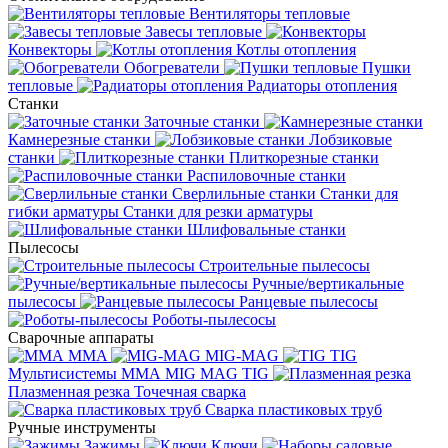
Вентиляторы тепловые
Завесы тепловые
Конвекторы
Котлы отопления
Обогреватели
Пушки
тепловые
Радиаторы отопления
Станки
Заточные станки
Камнерезные станки
Лобзиковые
станки
Плиткорезные станки
Распиловочные станки
Сверлильные станки
Станки для
гибки арматуры
Станки для резки арматуры
Шлифовальные станки
Пылесосы
Строительные пылесосы
Ручные/вертикальные
пылесосы
Ранцевые пылесосы
Роботы-пылесосы
Сварочные аппараты
MMA
MIG-MAG
TIG
Мультисистемы ММА MIG MAG TIG
Плазменная резка
Точечная сварка
Cварка пластиковых труб
Ручные инструменты
Зажимы
Ключи