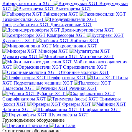
Виброуплотнители XGT
Воздуходувки
XGT
Высоторезы XGT
Гайковёрты XGT
Газонокосилки XGT
Гвоздезабиватели XGT
Дрели-угловые XGT
Дрели-шуруповёрты XGT
Компрессоры XGT
Кусторезы XGT
Лобзики XGT
Микроволновки XGT
Миксеры XGT
Мультитулы XGT
Мотоблоки XGT
Мойки высокого давления
XGT
Опрыскиватели XGT
Отбойные молотки XGT
Перфораторы XGT
Пилы
XGT
Подметальные машины XGT
Пылесосы XGT
Резчики XGT
Рубанки XGT
Скарификаторы XGT
Триммеры
(косы) XGT
Фрезеры XGT
Чайники XGT
Шлифмашины XGT
Шуруповёрты XGT
Грузоподъёмное оборудование
Присоски
Тали
Отопительное оборудование