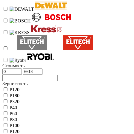
Стоимость
Зернистость
P120
P180
P320
P40
P60
P80
Р100
Р120