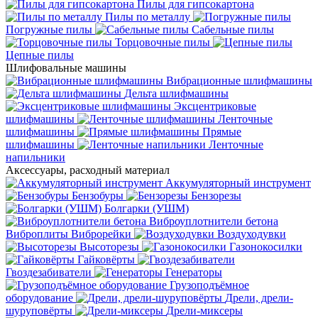
Пилы для гипсокартона
Пилы по металлу
Погружные пилы
Сабельные пилы
Торцовочные пилы
Цепные пилы
Шлифовальные машины
Вибрационные шлифмашины
Дельта шлифмашины
Эксцентриковые
шлифмашины
Ленточные
шлифмашины
Прямые
шлифмашины
Ленточные
напильники
Аксессуары, расходный материал
Аккумуляторный инструмент
Бензобуры
Бензорезы
Болгарки (УШМ)
Виброуплотнители бетона
Виброплиты
Виброрейки
Воздуходувки
Высоторезы
Газонокосилки
Гайковёрты
Гвоздезабиватели
Генераторы
Грузоподъёмное
оборудование
Дрели, дрели-
шуруповёрты
Дрели-миксеры