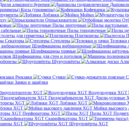
Дрели алмазного бурения
Дыроколы
Косы (триммеры)
Кофеварки
трументы
Лобзики
Мойки
ллу
Опрыскиватели
От
ковые
Пилы ленточные
 сабельные
Пилы торцовочные
толеты для герметика
Плиткорезы
П
Секаторы
Степлеры
Тележки 
Шлифмашины вибрационные
Шлифмашины прямые
Шлифмашины для стен и потолков
оборезы
Шуруповёрты
Алм
Рюкзаки
Сумки
С
Замки и защёлки
броуплотнители XGT
Воздуходувки XGT
Гвоздезабиватели XGT
Дрели-угловые 
сторезы XGT
Лобзики XGT
блоки XGT
Мойки высокого 
Перфораторы XGT
Пилы XGT
Подмет
Скарификаторы XGT
ашины XGT
Шуруповёрты XGT