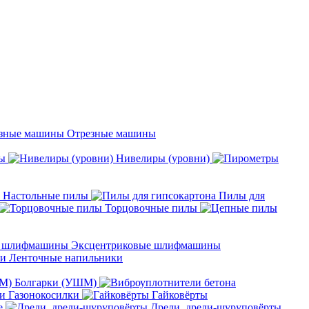
Отрезные машины
ы
Нивелиры (уровни)
Настольные пилы
Пилы для
Торцовочные пилы
Эксцентриковые шлифмашины
Ленточные напильники
Болгарки (УШМ)
Газонокосилки
Гайковёрты
е
Дрели, дрели-шуруповёрты