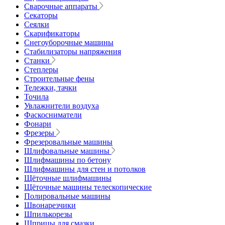
Сварочные аппараты
Секаторы
Сеялки
Скарификаторы
Снегоуборочные машины
Стабилизаторы напряжения
Станки
Степлеры
Строительные фены
Тележки, тачки
Точила
Увлажнители воздуха
Фаскосниматели
Фонари
Фрезеры
Фрезеровальные машины
Шлифовальные машины
Шлифмашины по бетону
Шлифмашины для стен и потолков
Щёточные шлифмашины
Щёточные машины телескопические
Полировальные машины
Швонарезчики
Шпилькорезы
Шприцы для смазки