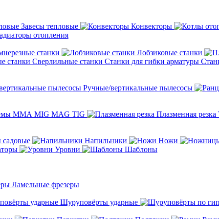
Завесы тепловые
Конвекторы
адиаторы отопления
мнерезные станки
Лобзиковые станки
Сверлильные станки
Станки для гибки арматуры
Стан
Ручные/вертикальные пылесосы
темы ММА MIG MAG TIG
Плазменная резка
 садовые
Напильники
Ножи
аторы
Уровни
Шаблоны
Ламельные фрезеры
Шуруповёрты ударные