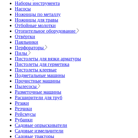
Наборы инструмента
Насосы
Ножницы по металлу
Ножницы для травы
Отбойные молотки
Отопительное оборудование
Отвёртки
Паяльники
Перфораторы
Пилы
Пистолеты для вязки арматуры
Пистолеты для герметика
Пистолеты клеевые
Подметальные машины
Прочистные машины
Пылесосы
Разметочные машины
Расширители для труб
Резаки
Резчики
Рейсмусы
Рубанки
Садовые опрыскиватели
Садовые измельчители
Садовые тракторы