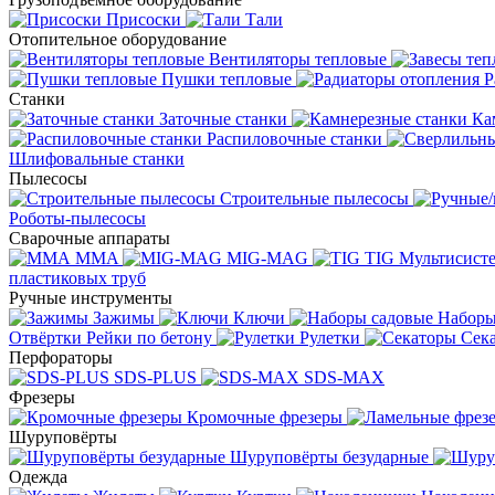
Присоски
Тали
Отопительное оборудование
Вентиляторы тепловые
Пушки тепловые
Р
Станки
Заточные станки
Ка
Распиловочные станки
Шлифовальные станки
Пылесосы
Строительные пылесосы
Роботы-пылесосы
Сварочные аппараты
MMA
MIG-MAG
TIG
Мультисис
пластиковых труб
Ручные инструменты
Зажимы
Ключи
Наборы
Отвёртки
Рейки по бетону
Рулетки
Сек
Перфораторы
SDS-PLUS
SDS-MAX
Фрезеры
Кромочные фрезеры
Шуруповёрты
Шуруповёрты безударные
Одежда