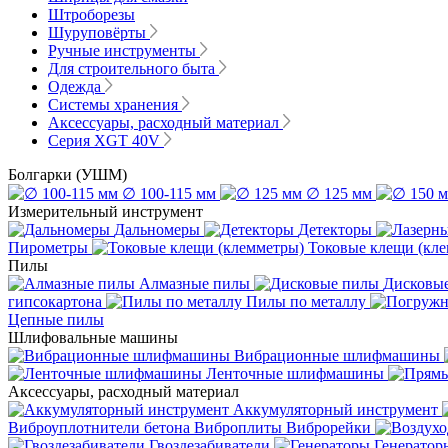
Штроборезы
Шуруповёрты
Ручные инструменты
Для строительного быта
Одежда
Системы хранения
Аксессуары, расходный материал
Серия XGT 40V
Болгарки (УШМ)
∅ 100-115 мм
∅ 125 мм
Измерительный инструмент
Дальномеры
Детекторы
Пирометры
Токовые клещи (кл
Пилы
Алмазные пилы
Дисковы
гипсокартона
Пилы по металлу
Цепные пилы
Шлифовальные машины
Вибрационные шлифмашины
Ленточные шлифмашины
Аксессуары, расходный материал
Аккумуляторный инструмент
Виброуплотнители бетона
Виброплиты
Виброрейки
Гвоздезабиватели
Генератор