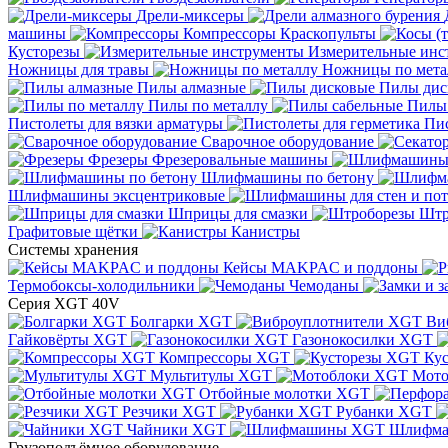
Дрели-миксеры
машины
Компрессоры
Краскопульты
Кусторезы
Измерительные инс
Ножницы для травы
Ножницы по мета
Пилы алмазные
Пилы дис
Пилы по металлу
Пилы
Пистолеты для вязки арматуры
Пис
Сварочное оборудование
Фрезеры
Фрезеровальные машины
Шлифмашины по бетону
Шлифмашины эксцентриковые
Шприцы для смазки
Штр
Графитовые щётки
Канистры
Системы хранения
Кейсы MAKPAC и поддоны
Термобоксы-холодильники
Чемоданы
Серия XGT 40V
Болгарки XGT
Ви
Гайковёрты XGT
Газонокосилки XGT
Компрессоры XGT
Ку
Мультитулы XGT
Мото
Отбойные молотки XGT
Резчики XGT
Рубанки XGT
Чайники XGT
Шлифм
Грузоподъёмное оборудование