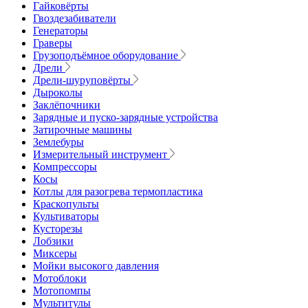
Гайковёрты
Гвоздезабиватели
Генераторы
Граверы
Грузоподъёмное оборудование
Дрели
Дрели-шуруповёрты
Дыроколы
Заклёпочники
Зарядные и пуско-зарядные устройства
Затирочные машины
Землебуры
Измерительный инструмент
Компрессоры
Косы
Котлы для разогрева термопластика
Краскопульты
Культиваторы
Кусторезы
Лобзики
Миксеры
Мойки высокого давления
Мотоблоки
Мотопомпы
Мультитулы