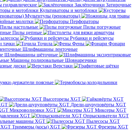
 гидравлические
Заклёпочники
Затирочные
Культиваторы и мотоблоки
Мультитулы (реноваторы)
бойные молотки
Перфораторы
Пилы настольные
Пилы погружные
Пилы цепные
ылесосы
Рубанки и рейсмусы
и тачки
Точила
Фены
Фонари
Шлифмашины ленточные
Шлифмашины щёточные
Машины полировальные
Шовнарезчики
азные диски
Верстаки
умки-держатели поясные
Высоторезы XGT
XGT
Дрели-шуруповёрты XGT
Микроволновки XGT
Миксеры XGT
давления XGT
Опрыскиватели XGT
альные машины XGT
Пылесосы XGT
Триммеры (косы) XGT
Фрезеры XGT