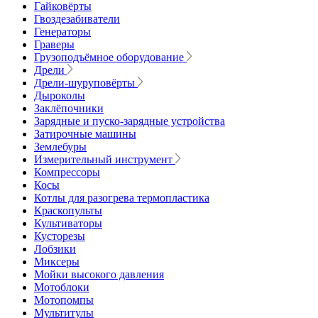
Гайковёрты
Гвоздезабиватели
Генераторы
Граверы
Грузоподъёмное оборудование
Дрели
Дрели-шуруповёрты
Дыроколы
Заклёпочники
Зарядные и пуско-зарядные устройства
Затирочные машины
Землебуры
Измерительный инструмент
Компрессоры
Косы
Котлы для разогрева термопластика
Краскопульты
Культиваторы
Кусторезы
Лобзики
Миксеры
Мойки высокого давления
Мотоблоки
Мотопомпы
Мультитулы