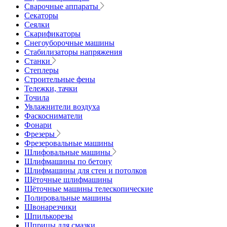
Сварочные аппараты
Секаторы
Сеялки
Скарификаторы
Снегоуборочные машины
Стабилизаторы напряжения
Станки
Степлеры
Строительные фены
Тележки, тачки
Точила
Увлажнители воздуха
Фаскосниматели
Фонари
Фрезеры
Фрезеровальные машины
Шлифовальные машины
Шлифмашины по бетону
Шлифмашины для стен и потолков
Щёточные шлифмашины
Щёточные машины телескопические
Полировальные машины
Швонарезчики
Шпилькорезы
Шприцы для смазки