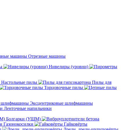
Отрезные машины
ы
Нивелиры (уровни)
Настольные пилы
Пилы для
Торцовочные пилы
Эксцентриковые шлифмашины
Ленточные напильники
Болгарки (УШМ)
Газонокосилки
Гайковёрты
е
Дрели, дрели-шуруповёрты