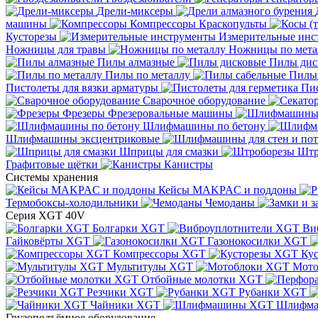
Дрели-миксеры
машины
Компрессоры
Краскопульты
Кусторезы
Измерительные инс
Ножницы для травы
Ножницы по мета
Пилы алмазные
Пилы дис
Пилы по металлу
Пилы
Пистолеты для вязки арматуры
Пис
Сварочное оборудование
Фрезеры
Фрезеровальные машины
Шлифмашины по бетону
Шлифмашины эксцентриковые
Шприцы для смазки
Штр
Графитовые щётки
Канистры
Системы хранения
Кейсы MAKPAC и поддоны
Термобоксы-холодильники
Чемоданы
Серия XGT 40V
Болгарки XGT
Ви
Гайковёрты XGT
Газонокосилки XGT
Компрессоры XGT
Ку
Мультитулы XGT
Мото
Отбойные молотки XGT
Резчики XGT
Рубанки XGT
Чайники XGT
Шлифм
Грузоподъёмное оборудование