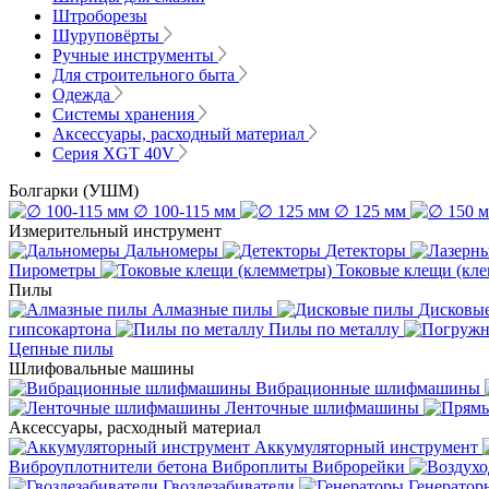
Штроборезы
Шуруповёрты
Ручные инструменты
Для строительного быта
Одежда
Системы хранения
Аксессуары, расходный материал
Серия XGT 40V
Болгарки (УШМ)
∅ 100-115 мм
∅ 125 мм
Измерительный инструмент
Дальномеры
Детекторы
Пирометры
Токовые клещи (кл
Пилы
Алмазные пилы
Дисковы
гипсокартона
Пилы по металлу
Цепные пилы
Шлифовальные машины
Вибрационные шлифмашины
Ленточные шлифмашины
Аксессуары, расходный материал
Аккумуляторный инструмент
Виброуплотнители бетона
Виброплиты
Виброрейки
Гвоздезабиватели
Генератор