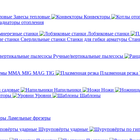
Завесы тепловые
Конвекторы
адиаторы отопления
мнерезные станки
Лобзиковые станки
Сверлильные станки
Станки для гибки арматуры
Стан
Ручные/вертикальные пылесосы
темы ММА MIG MAG TIG
Плазменная резка
 садовые
Напильники
Ножи
аторы
Уровни
Шаблоны
Ламельные фрезеры
Шуруповёрты ударные