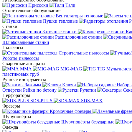
Присоски
Тали
Отопительное оборудование
Вентиляторы тепловые
Пушки тепловые
Р
Станки
Заточные станки
Ка
Распиловочные станки
Шлифовальные станки
Пылесосы
Строительные пылесосы
Роботы-пылесосы
Сварочные аппараты
MMA
MIG-MAG
TIG
Мультисис
пластиковых труб
Ручные инструменты
Зажимы
Ключи
Наборы
Отвёртки
Рейки по бетону
Рулетки
Сек
Перфораторы
SDS-PLUS
SDS-MAX
Фрезеры
Кромочные фрезеры
Шуруповёрты
Шуруповёрты безударные
Одежда