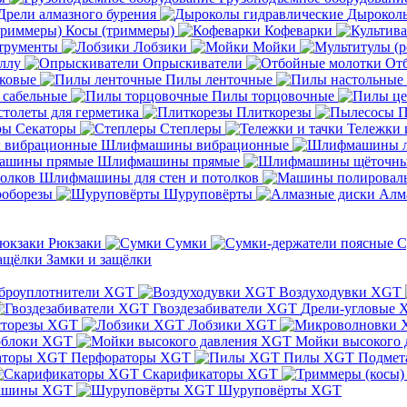
Дрели алмазного бурения
Дыроколы
Косы (триммеры)
Кофеварки
трументы
Лобзики
Мойки
ллу
Опрыскиватели
От
ковые
Пилы ленточные
 сабельные
Пилы торцовочные
толеты для герметика
Плиткорезы
П
Секаторы
Степлеры
Тележки 
Шлифмашины вибрационные
Шлифмашины прямые
Шлифмашины для стен и потолков
оборезы
Шуруповёрты
Алм
Рюкзаки
Сумки
С
Замки и защёлки
броуплотнители XGT
Воздуходувки XGT
Гвоздезабиватели XGT
Дрели-угловые 
сторезы XGT
Лобзики XGT
блоки XGT
Мойки высокого 
Перфораторы XGT
Пилы XGT
Подмет
Скарификаторы XGT
ашины XGT
Шуруповёрты XGT