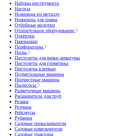
Наборы инструмента
Насосы
Ножницы по металлу
Ножницы для травы
Отбойные молотки
Отопительное оборудование
Отвёртки
Паяльники
Перфораторы
Пилы
Пистолеты для вязки арматуры
Пистолеты для герметика
Пистолеты клеевые
Подметальные машины
Прочистные машины
Пылесосы
Разметочные машины
Расширители для труб
Резаки
Резчики
Рейсмусы
Рубанки
Садовые опрыскиватели
Садовые измельчители
Садовые тракторы