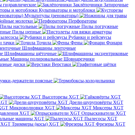
 гидравлические
Заклёпочники
Затирочные
Культиваторы и мотоблоки
Мультитулы (реноваторы)
бойные молотки
Перфораторы
Пилы настольные
Пилы погружные
Пилы цепные
ылесосы
Рубанки и рейсмусы
и тачки
Точила
Фены
Фонари
Шлифмашины ленточные
Шлифмашины щёточные
Машины полировальные
Шовнарезчики
азные диски
Верстаки
умки-держатели поясные
Высоторезы XGT
XGT
Дрели-шуруповёрты XGT
Микроволновки XGT
Миксеры XGT
давления XGT
Опрыскиватели XGT
альные машины XGT
Пылесосы XGT
Триммеры (косы) XGT
Фрезеры XGT