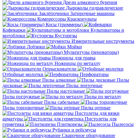
Дрели алмазного бурения
Дыроколы гидравлические
Заклёпочники
Затирочные машины
Компрессоры
Краскопульты
Косы (триммеры)
Кофеварки
Культиваторы и
мотоблоки
Кусторезы
Измерительные инструменты
Лобзики
Мойки
Мультитулы (реноваторы)
Ножницы для травы
Ножницы по металлу
Опрыскиватели
Отбойные молотки
Перфораторы
Пилы алмазные
Пилы
дисковые
Пилы ленточные
Пилы настольные
Пилы погружные
Пилы по металлу
Пилы сабельные
Пилы торцовочные
Пилы цепные
Пистолеты для вязки
арматуры
Пистолеты для
герметика
Плиткорезы
Пылесосы
Рубанки и рейсмусы
Сварочное оборудование