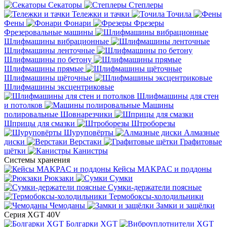
Секаторы
Степлеры
Тележки и тачки
Точила
Фены
Фонари
Фрезеры
Фрезеровальные машины
Шлифмашины вибрационные
Шлифмашины ленточные
Шлифмашины по бетону
Шлифмашины прямые
Шлифмашины щёточные
Шлифмашины эксцентриковые
Шлифмашины для стен
и потолков
Машины
полировальные
Шовнарезчики
Шприцы для смазки
Штроборезы
Шуруповёрты
Алмазные
диски
Верстаки
Графитовые
щётки
Канистры
Системы хранения
Кейсы MAKPAC и поддоны
Рюкзаки
Сумки
Сумки-держатели поясные
Термобоксы-холодильники
Чемоданы
Замки и защёлки
Серия XGT 40V
Болгарки XGT