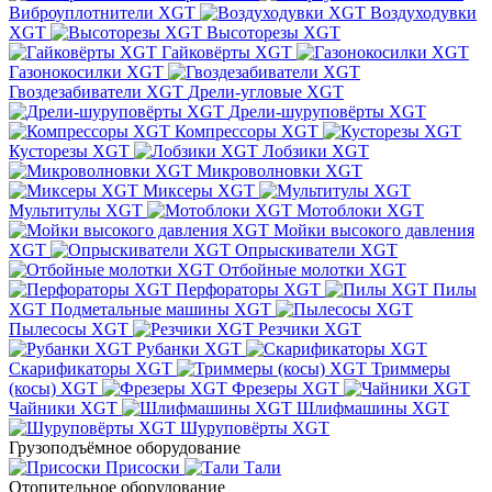
Виброуплотнители XGT
Воздуходувки
XGT
Высоторезы XGT
Гайковёрты XGT
Газонокосилки XGT
Гвоздезабиватели XGT
Дрели-угловые XGT
Дрели-шуруповёрты XGT
Компрессоры XGT
Кусторезы XGT
Лобзики XGT
Микроволновки XGT
Миксеры XGT
Мультитулы XGT
Мотоблоки XGT
Мойки высокого давления
XGT
Опрыскиватели XGT
Отбойные молотки XGT
Перфораторы XGT
Пилы
XGT
Подметальные машины XGT
Пылесосы XGT
Резчики XGT
Рубанки XGT
Скарификаторы XGT
Триммеры
(косы) XGT
Фрезеры XGT
Чайники XGT
Шлифмашины XGT
Шуруповёрты XGT
Грузоподъёмное оборудование
Присоски
Тали
Отопительное оборудование