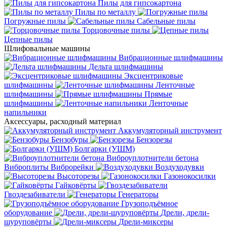
Пилы для гипсокартона
Пилы по металлу
Погружные пилы
Сабельные пилы
Торцовочные пилы
Цепные пилы
Шлифовальные машины
Вибрационные шлифмашины
Дельта шлифмашины
Эксцентриковые
шлифмашины
Ленточные
шлифмашины
Прямые
шлифмашины
Ленточные
напильники
Аксессуары, расходный материал
Аккумуляторный инструмент
Бензобуры
Бензорезы
Болгарки (УШМ)
Виброуплотнители бетона
Виброплиты
Виброрейки
Воздуходувки
Высоторезы
Газонокосилки
Гайковёрты
Гвоздезабиватели
Генераторы
Грузоподъёмное
оборудование
Дрели, дрели-
шуруповёрты
Дрели-миксеры