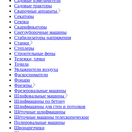
Садовые измельчители
Садовые тракторы
Сварочные аппараты
Секаторы
Сеялки
Скарификаторы
Снегоуборочные машины
Стабилизаторы напряжения
Станки
Степлеры
Строительные фены
Тележки, тачки
Точила
Увлажнители воздуха
Фаскосниматели
Фонари
Фрезеры
Фрезеровальные машины
Шлифовальные машины
Шлифмашины по бетону
Шлифмашины для стен и потолков
Щёточные шлифмашины
Щёточные машины телескопические
Полировальные машины
Швонарезчики