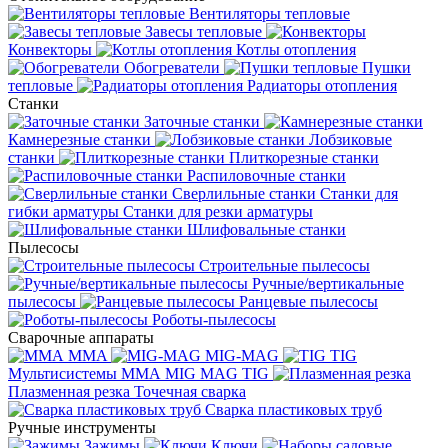
Вентиляторы тепловые
Завесы тепловые
Конвекторы
Котлы отопления
Обогреватели
Пушки
тепловые
Радиаторы отопления
Станки
Заточные станки
Камнерезные станки
Лобзиковые
станки
Плиткорезные станки
Распиловочные станки
Сверлильные станки
Станки для
гибки арматуры
Станки для резки арматуры
Шлифовальные станки
Пылесосы
Строительные пылесосы
Ручные/вертикальные
пылесосы
Ранцевые пылесосы
Роботы-пылесосы
Сварочные аппараты
MMA
MIG-MAG
TIG
Мультисистемы ММА MIG MAG TIG
Плазменная резка
Точечная сварка
Cварка пластиковых труб
Ручные инструменты
Зажимы
Ключи