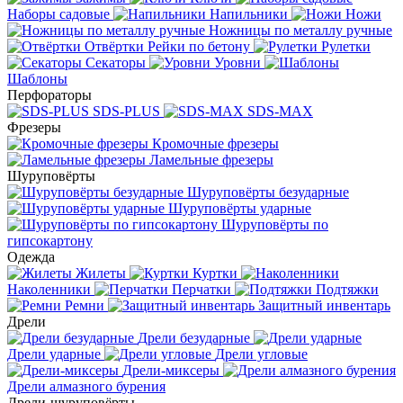
Наборы садовые
Напильники
Ножи
Ножницы по металлу ручные
Отвёртки
Рейки по бетону
Рулетки
Секаторы
Уровни
Шаблоны
Перфораторы
SDS-PLUS
SDS-MAX
Фрезеры
Кромочные фрезеры
Ламельные фрезеры
Шуруповёрты
Шуруповёрты безударные
Шуруповёрты ударные
Шуруповёрты по
гипсокартону
Одежда
Жилеты
Куртки
Наколенники
Перчатки
Подтяжки
Ремни
Защитный инвентарь
Дрели
Дрели безударные
Дрели ударные
Дрели угловые
Дрели-миксеры
Дрели алмазного бурения
Дрели-шуруповёрты