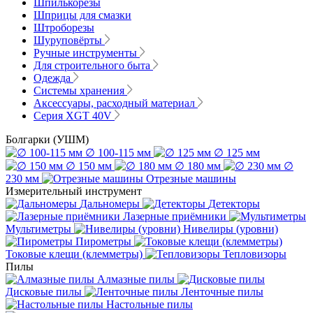
Шпилькорезы
Шприцы для смазки
Штроборезы
Шуруповёрты
Ручные инструменты
Для строительного быта
Одежда
Системы хранения
Аксессуары, расходный материал
Серия XGT 40V
Болгарки (УШМ)
∅ 100-115 мм
∅ 125 мм
∅ 150 мм
∅ 180 мм
∅
230 мм
Отрезные машины
Измерительный инструмент
Дальномеры
Детекторы
Лазерные приёмники
Мультиметры
Нивелиры (уровни)
Пирометры
Токовые клещи (клемметры)
Тепловизоры
Пилы
Алмазные пилы
Дисковые пилы
Ленточные пилы
Настольные пилы