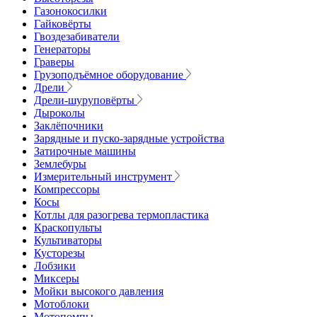
Газонокосилки
Гайковёрты
Гвоздезабиватели
Генераторы
Граверы
Грузоподъёмное оборудование
Дрели
Дрели-шуруповёрты
Дыроколы
Заклёпочники
Зарядные и пуско-зарядные устройства
Затирочные машины
Землебуры
Измерительный инструмент
Компрессоры
Косы
Котлы для разогрева термопластика
Краскопульты
Культиваторы
Кусторезы
Лобзики
Миксеры
Мойки высокого давления
Мотоблоки
Мотопомпы