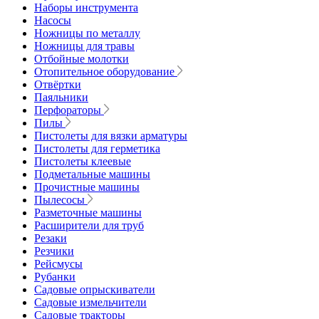
Наборы инструмента
Насосы
Ножницы по металлу
Ножницы для травы
Отбойные молотки
Отопительное оборудование
Отвёртки
Паяльники
Перфораторы
Пилы
Пистолеты для вязки арматуры
Пистолеты для герметика
Пистолеты клеевые
Подметальные машины
Прочистные машины
Пылесосы
Разметочные машины
Расширители для труб
Резаки
Резчики
Рейсмусы
Рубанки
Садовые опрыскиватели
Садовые измельчители
Садовые тракторы