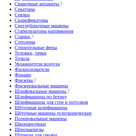
Сварочные аппараты
Секаторы
Сеялки
Скарификаторы
Снегоуборочные машины
Стабилизаторы напряжения
Станки
Степлеры
Строительные фены
Тележки, тачки
Точила
Увлажнители воздуха
Фаскосниматели
Фонари
Фрезеры
Фрезеровальные машины
Шлифовальные машины
Шлифмашины по бетону
Шлифмашины для стен и потолков
Щёточные шлифмашины
Щёточные машины телескопические
Полировальные машины
Швонарезчики
Шпилькорезы
Шприцы для смазки