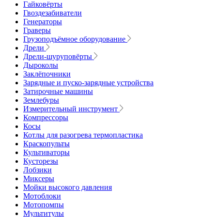
Гайковёрты
Гвоздезабиватели
Генераторы
Граверы
Грузоподъёмное оборудование
Дрели
Дрели-шуруповёрты
Дыроколы
Заклёпочники
Зарядные и пуско-зарядные устройства
Затирочные машины
Землебуры
Измерительный инструмент
Компрессоры
Косы
Котлы для разогрева термопластика
Краскопульты
Культиваторы
Кусторезы
Лобзики
Миксеры
Мойки высокого давления
Мотоблоки
Мотопомпы
Мультитулы