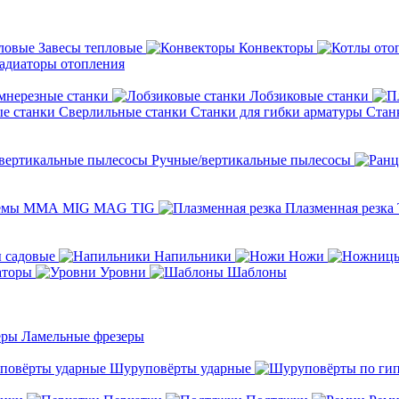
Завесы тепловые
Конвекторы
адиаторы отопления
мнерезные станки
Лобзиковые станки
Сверлильные станки
Станки для гибки арматуры
Стан
Ручные/вертикальные пылесосы
темы ММА MIG MAG TIG
Плазменная резка
 садовые
Напильники
Ножи
аторы
Уровни
Шаблоны
Ламельные фрезеры
Шуруповёрты ударные