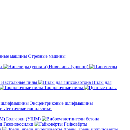
Отрезные машины
ы
Нивелиры (уровни)
Настольные пилы
Пилы для
Торцовочные пилы
Эксцентриковые шлифмашины
Ленточные напильники
Болгарки (УШМ)
Газонокосилки
Гайковёрты
е
Дрели, дрели-шуруповёрты