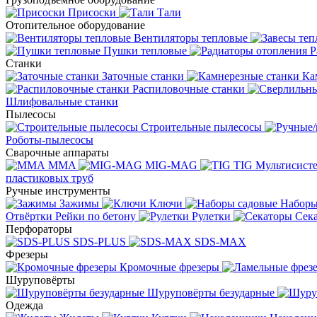
Присоски
Тали
Отопительное оборудование
Вентиляторы тепловые
Пушки тепловые
Р
Станки
Заточные станки
Ка
Распиловочные станки
Шлифовальные станки
Пылесосы
Строительные пылесосы
Роботы-пылесосы
Сварочные аппараты
MMA
MIG-MAG
TIG
Мультисис
пластиковых труб
Ручные инструменты
Зажимы
Ключи
Наборы
Отвёртки
Рейки по бетону
Рулетки
Сек
Перфораторы
SDS-PLUS
SDS-MAX
Фрезеры
Кромочные фрезеры
Шуруповёрты
Шуруповёрты безударные
Одежда