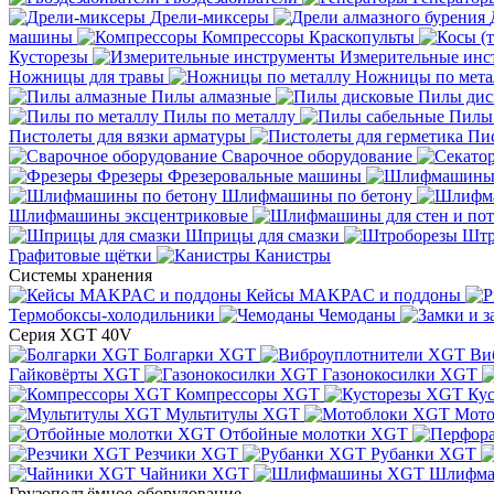
Дрели-миксеры
машины
Компрессоры
Краскопульты
Кусторезы
Измерительные инс
Ножницы для травы
Ножницы по мета
Пилы алмазные
Пилы дис
Пилы по металлу
Пилы
Пистолеты для вязки арматуры
Пис
Сварочное оборудование
Фрезеры
Фрезеровальные машины
Шлифмашины по бетону
Шлифмашины эксцентриковые
Шприцы для смазки
Штр
Графитовые щётки
Канистры
Системы хранения
Кейсы MAKPAC и поддоны
Термобоксы-холодильники
Чемоданы
Серия XGT 40V
Болгарки XGT
Ви
Гайковёрты XGT
Газонокосилки XGT
Компрессоры XGT
Ку
Мультитулы XGT
Мото
Отбойные молотки XGT
Резчики XGT
Рубанки XGT
Чайники XGT
Шлифм
Грузоподъёмное оборудование