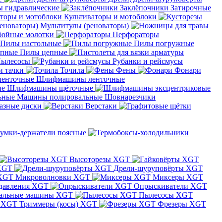
 гидравлические
Заклёпочники
Затирочные
Культиваторы и мотоблоки
Мультитулы (реноваторы)
бойные молотки
Перфораторы
Пилы настольные
Пилы погружные
Пилы цепные
ылесосы
Рубанки и рейсмусы
и тачки
Точила
Фены
Фонари
Шлифмашины ленточные
Шлифмашины щёточные
Машины полировальные
Шовнарезчики
азные диски
Верстаки
умки-держатели поясные
Высоторезы XGT
XGT
Дрели-шуруповёрты XGT
Микроволновки XGT
Миксеры XGT
давления XGT
Опрыскиватели XGT
альные машины XGT
Пылесосы XGT
Триммеры (косы) XGT
Фрезеры XGT