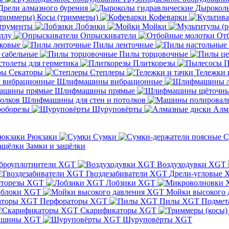
Дрели алмазного бурения
Дыроколы
Косы (триммеры)
Кофеварки
трументы
Лобзики
Мойки
ллу
Опрыскиватели
От
ковые
Пилы ленточные
 сабельные
Пилы торцовочные
толеты для герметика
Плиткорезы
П
Секаторы
Степлеры
Тележки 
Шлифмашины вибрационные
Шлифмашины прямые
Шлифмашины для стен и потолков
оборезы
Шуруповёрты
Алм
Рюкзаки
Сумки
С
Замки и защёлки
броуплотнители XGT
Воздуходувки XGT
Гвоздезабиватели XGT
Дрели-угловые 
сторезы XGT
Лобзики XGT
блоки XGT
Мойки высокого 
Перфораторы XGT
Пилы XGT
Подмет
Скарификаторы XGT
ашины XGT
Шуруповёрты XGT