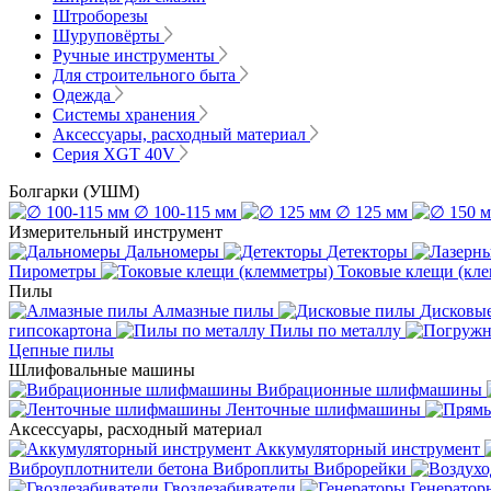
Штроборезы
Шуруповёрты
Ручные инструменты
Для строительного быта
Одежда
Системы хранения
Аксессуары, расходный материал
Серия XGT 40V
Болгарки (УШМ)
∅ 100-115 мм
∅ 125 мм
Измерительный инструмент
Дальномеры
Детекторы
Пирометры
Токовые клещи (кл
Пилы
Алмазные пилы
Дисковы
гипсокартона
Пилы по металлу
Цепные пилы
Шлифовальные машины
Вибрационные шлифмашины
Ленточные шлифмашины
Аксессуары, расходный материал
Аккумуляторный инструмент
Виброуплотнители бетона
Виброплиты
Виброрейки
Гвоздезабиватели
Генератор