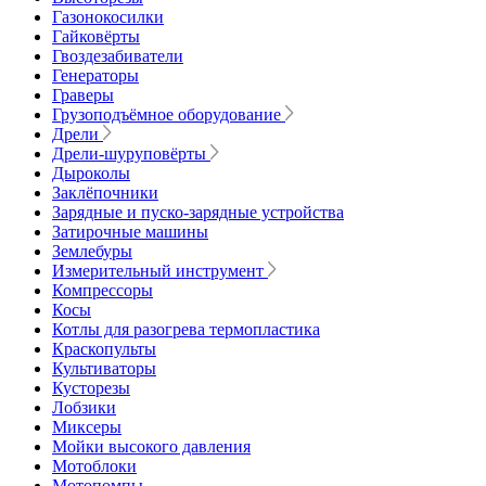
Газонокосилки
Гайковёрты
Гвоздезабиватели
Генераторы
Граверы
Грузоподъёмное оборудование
Дрели
Дрели-шуруповёрты
Дыроколы
Заклёпочники
Зарядные и пуско-зарядные устройства
Затирочные машины
Землебуры
Измерительный инструмент
Компрессоры
Косы
Котлы для разогрева термопластика
Краскопульты
Культиваторы
Кусторезы
Лобзики
Миксеры
Мойки высокого давления
Мотоблоки
Мотопомпы