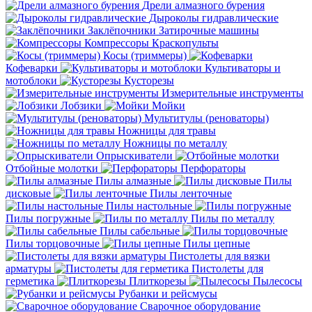
Дрели алмазного бурения
Дыроколы гидравлические
Заклёпочники
Затирочные машины
Компрессоры
Краскопульты
Косы (триммеры)
Кофеварки
Культиваторы и
мотоблоки
Кусторезы
Измерительные инструменты
Лобзики
Мойки
Мультитулы (реноваторы)
Ножницы для травы
Ножницы по металлу
Опрыскиватели
Отбойные молотки
Перфораторы
Пилы алмазные
Пилы
дисковые
Пилы ленточные
Пилы настольные
Пилы погружные
Пилы по металлу
Пилы сабельные
Пилы торцовочные
Пилы цепные
Пистолеты для вязки
арматуры
Пистолеты для
герметика
Плиткорезы
Пылесосы
Рубанки и рейсмусы
Сварочное оборудование