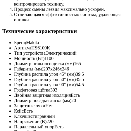
контролировать технику.
Процесс смены лезвия максимально ускорен.
Отличающаяся эффективностью система, удаляющая
опилки.
Технические характеристики
Бренд
Makita
Артикул
HS6100K
Тип устройства
Электрический
Мощность (Вт)
1100
Диаметр пильного диска (мм)
165
Габариты (мм)
297x246x246
Глубина распила угол 45° (мм)
39.5
Глубина распила угол 50° (мм)
35.5
Глубина распила угол 90° (мм)
54.5
Графитовая щётка
303
Двойная защитная изоляция
Есть
Диаметр посадки диска (мм)
20
Защитные очки
Нет
Кейс
Есть
Ключ
шестигранный
Напряжение (В)
220
Параллельный упор
Есть