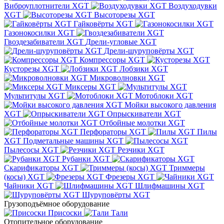
Виброуплотнители XGT
Воздуходувки
XGT
Высоторезы XGT
Гайковёрты XGT
Газонокосилки XGT
Гвоздезабиватели XGT
Дрели-угловые XGT
Дрели-шуруповёрты XGT
Компрессоры XGT
Кусторезы XGT
Лобзики XGT
Микроволновки XGT
Миксеры XGT
Мультитулы XGT
Мотоблоки XGT
Мойки высокого давления
XGT
Опрыскиватели XGT
Отбойные молотки XGT
Перфораторы XGT
Пилы
XGT
Подметальные машины XGT
Пылесосы XGT
Резчики XGT
Рубанки XGT
Скарификаторы XGT
Триммеры
(косы) XGT
Фрезеры XGT
Чайники XGT
Шлифмашины XGT
Шуруповёрты XGT
Грузоподъёмное оборудование
Присоски
Тали
Отопительное оборудование