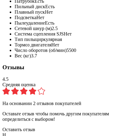
Патрубок
Есть
Пильный диск
Есть
Плавный пуск
Нет
Подсветка
Нет
Пылеудаление
Есть
Сетевой шнур (м)
2.5
Система сцепления SJS
Нет
Тип пилы
циркулярная
Тормоз двигателя
Нет
Число оборотов (об/мин)
5500
Вес (кг)
3.7
Отзывы
4.5
Средняя оценка
На основании
2
отзывов покупателей
Оставьте отзыв чтобы помочь другим покупателям
определиться с выбором!
Оставить отзыв
Н