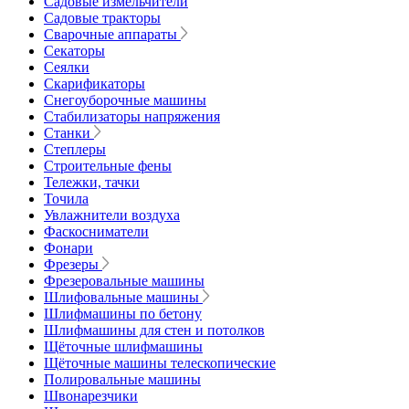
Садовые измельчители
Садовые тракторы
Сварочные аппараты
Секаторы
Сеялки
Скарификаторы
Снегоуборочные машины
Стабилизаторы напряжения
Станки
Степлеры
Строительные фены
Тележки, тачки
Точила
Увлажнители воздуха
Фаскосниматели
Фонари
Фрезеры
Фрезеровальные машины
Шлифовальные машины
Шлифмашины по бетону
Шлифмашины для стен и потолков
Щёточные шлифмашины
Щёточные машины телескопические
Полировальные машины
Швонарезчики