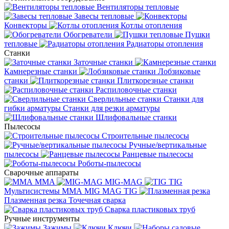
Вентиляторы тепловые
Завесы тепловые
Конвекторы
Котлы отопления
Обогреватели
Пушки
тепловые
Радиаторы отопления
Станки
Заточные станки
Камнерезные станки
Лобзиковые
станки
Плиткорезные станки
Распиловочные станки
Сверлильные станки
Станки для
гибки арматуры
Станки для резки арматуры
Шлифовальные станки
Пылесосы
Строительные пылесосы
Ручные/вертикальные
пылесосы
Ранцевые пылесосы
Роботы-пылесосы
Сварочные аппараты
MMA
MIG-MAG
TIG
Мультисистемы ММА MIG MAG TIG
Плазменная резка
Точечная сварка
Cварка пластиковых труб
Ручные инструменты
Зажимы
Ключи