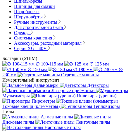
Шпилькорезы
Шприцы для смазки
Штроборезы
Шуруповёрты
Ручные инструменты
Для строительного быта
Одежда
Системы хранения
Аксессуары, расходный материал
Серия XGT 40V
Болгарки (УШМ)
∅ 100-115 мм
∅ 125 мм
∅ 150 мм
∅ 180 мм
∅
230 мм
Отрезные машины
Измерительный инструмент
Дальномеры
Детекторы
Лазерные приёмники
Мультиметры
Нивелиры (уровни)
Пирометры
Токовые клещи (клемметры)
Тепловизоры
Пилы
Алмазные пилы
Дисковые пилы
Ленточные пилы
Настольные пилы