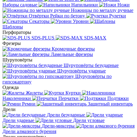
Наборы садовые
Напильники
Ножи
Ножницы по металлу ручные
Отвёртки
Рейки по бетону
Рулетки
Секаторы
Уровни
Шаблоны
Перфораторы
SDS-PLUS
SDS-MAX
Фрезеры
Кромочные фрезеры
Ламельные фрезеры
Шуруповёрты
Шуруповёрты безударные
Шуруповёрты ударные
Шуруповёрты по
гипсокартону
Одежда
Жилеты
Куртки
Наколенники
Перчатки
Подтяжки
Ремни
Защитный инвентарь
Дрели
Дрели безударные
Дрели ударные
Дрели угловые
Дрели-миксеры
Дрели алмазного бурения
Дрели-шуруповёрты