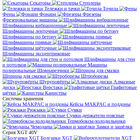
Секаторы
Степлеры
Тележки и тачки
Точила
Фены
Фонари
Фрезеры
Фрезеровальные машины
Шлифмашины вибрационные
Шлифмашины ленточные
Шлифмашины по бетону
Шлифмашины прямые
Шлифмашины щёточные
Шлифмашины эксцентриковые
Шлифмашины для стен
и потолков
Машины
полировальные
Шовнарезчики
Шприцы для смазки
Штроборезы
Шуруповёрты
Алмазные
диски
Верстаки
Графитовые
щётки
Канистры
Системы хранения
Кейсы MAKPAC и поддоны
Рюкзаки
Сумки
Сумки-держатели поясные
Термобоксы-холодильники
Чемоданы
Замки и защёлки
Серия XGT 40V
Болгарки XGT