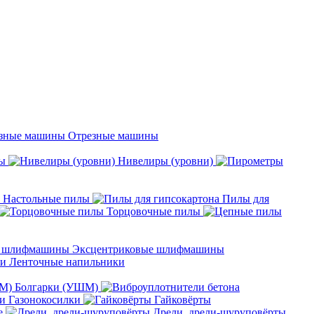
Отрезные машины
ы
Нивелиры (уровни)
Настольные пилы
Пилы для
Торцовочные пилы
Эксцентриковые шлифмашины
Ленточные напильники
Болгарки (УШМ)
Газонокосилки
Гайковёрты
е
Дрели, дрели-шуруповёрты