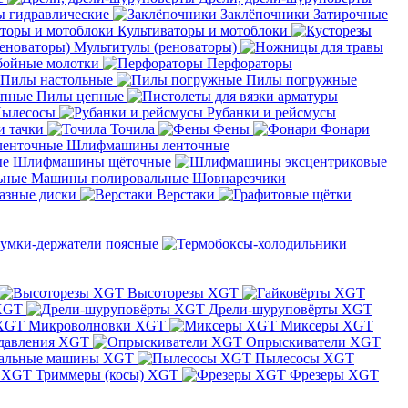
 гидравлические
Заклёпочники
Затирочные
Культиваторы и мотоблоки
Мультитулы (реноваторы)
бойные молотки
Перфораторы
Пилы настольные
Пилы погружные
Пилы цепные
ылесосы
Рубанки и рейсмусы
и тачки
Точила
Фены
Фонари
Шлифмашины ленточные
Шлифмашины щёточные
Машины полировальные
Шовнарезчики
азные диски
Верстаки
умки-держатели поясные
Высоторезы XGT
XGT
Дрели-шуруповёрты XGT
Микроволновки XGT
Миксеры XGT
давления XGT
Опрыскиватели XGT
альные машины XGT
Пылесосы XGT
Триммеры (косы) XGT
Фрезеры XGT