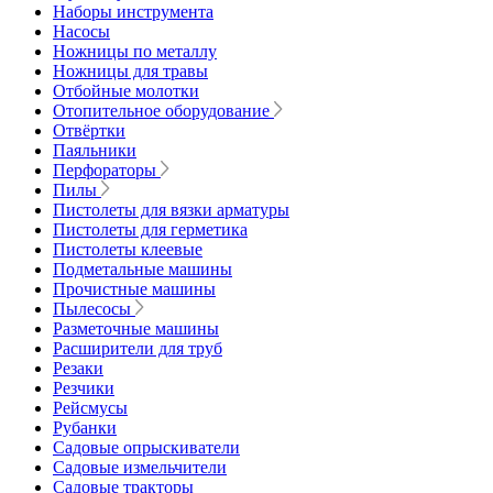
Наборы инструмента
Насосы
Ножницы по металлу
Ножницы для травы
Отбойные молотки
Отопительное оборудование
Отвёртки
Паяльники
Перфораторы
Пилы
Пистолеты для вязки арматуры
Пистолеты для герметика
Пистолеты клеевые
Подметальные машины
Прочистные машины
Пылесосы
Разметочные машины
Расширители для труб
Резаки
Резчики
Рейсмусы
Рубанки
Садовые опрыскиватели
Садовые измельчители
Садовые тракторы