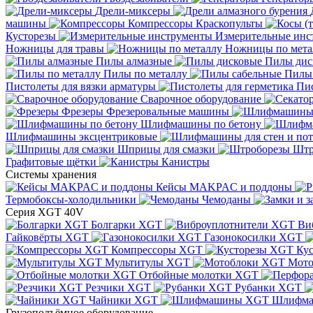
Дрели-миксеры
машины
Компрессоры
Краскопульты
Кусторезы
Измерительные инс
Ножницы для травы
Ножницы по мета
Пилы алмазные
Пилы дис
Пилы по металлу
Пилы
Пистолеты для вязки арматуры
Пис
Сварочное оборудование
Фрезеры
Фрезеровальные машины
Шлифмашины по бетону
Шлифмашины эксцентриковые
Шприцы для смазки
Штр
Графитовые щётки
Канистры
Системы хранения
Кейсы MAKPAC и поддоны
Термобоксы-холодильники
Чемоданы
Серия XGT 40V
Болгарки XGT
Ви
Гайковёрты XGT
Газонокосилки XGT
Компрессоры XGT
Ку
Мультитулы XGT
Мото
Отбойные молотки XGT
Резчики XGT
Рубанки XGT
Чайники XGT
Шлифм
Грузоподъёмное оборудование