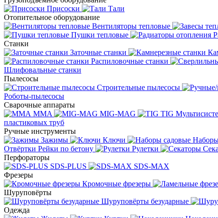
Присоски
Тали
Отопительное оборудование
Вентиляторы тепловые
Пушки тепловые
Р
Станки
Заточные станки
Ка
Распиловочные станки
Шлифовальные станки
Пылесосы
Строительные пылесосы
Роботы-пылесосы
Сварочные аппараты
MMA
MIG-MAG
TIG
Мультисис
пластиковых труб
Ручные инструменты
Зажимы
Ключи
Наборы
Отвёртки
Рейки по бетону
Рулетки
Сек
Перфораторы
SDS-PLUS
SDS-MAX
Фрезеры
Кромочные фрезеры
Шуруповёрты
Шуруповёрты безударные
Одежда