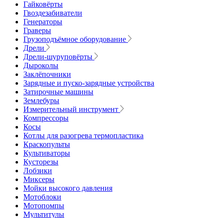
Гайковёрты
Гвоздезабиватели
Генераторы
Граверы
Грузоподъёмное оборудование
Дрели
Дрели-шуруповёрты
Дыроколы
Заклёпочники
Зарядные и пуско-зарядные устройства
Затирочные машины
Землебуры
Измерительный инструмент
Компрессоры
Косы
Котлы для разогрева термопластика
Краскопульты
Культиваторы
Кусторезы
Лобзики
Миксеры
Мойки высокого давления
Мотоблоки
Мотопомпы
Мультитулы