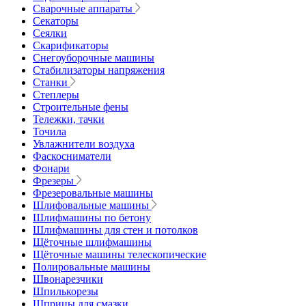
Сварочные аппараты
Секаторы
Сеялки
Скарификаторы
Снегоуборочные машины
Стабилизаторы напряжения
Станки
Степлеры
Строительные фены
Тележки, тачки
Точила
Увлажнители воздуха
Фаскосниматели
Фонари
Фрезеры
Фрезеровальные машины
Шлифовальные машины
Шлифмашины по бетону
Шлифмашины для стен и потолков
Щёточные шлифмашины
Щёточные машины телескопические
Полировальные машины
Швонарезчики
Шпилькорезы
Шприцы для смазки