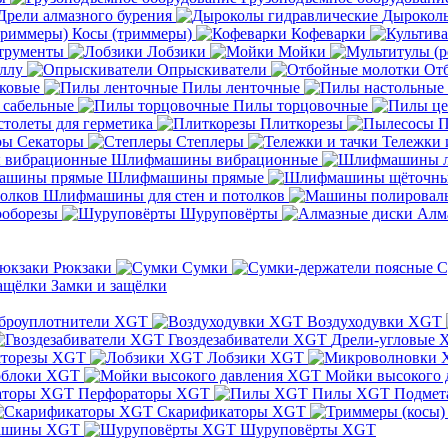
Дрели алмазного бурения
Дыроколы
Косы (триммеры)
Кофеварки
трументы
Лобзики
Мойки
ллу
Опрыскиватели
От
ковые
Пилы ленточные
 сабельные
Пилы торцовочные
толеты для герметика
Плиткорезы
П
Секаторы
Степлеры
Тележки 
Шлифмашины вибрационные
Шлифмашины прямые
Шлифмашины для стен и потолков
оборезы
Шуруповёрты
Алм
Рюкзаки
Сумки
С
Замки и защёлки
броуплотнители XGT
Воздуходувки XGT
Гвоздезабиватели XGT
Дрели-угловые 
сторезы XGT
Лобзики XGT
блоки XGT
Мойки высокого 
Перфораторы XGT
Пилы XGT
Подмет
Скарификаторы XGT
ашины XGT
Шуруповёрты XGT