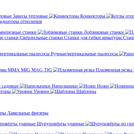
Завесы тепловые
Конвекторы
адиаторы отопления
мнерезные станки
Лобзиковые станки
Сверлильные станки
Станки для гибки арматуры
Стан
Ручные/вертикальные пылесосы
темы ММА MIG MAG TIG
Плазменная резка
 садовые
Напильники
Ножи
аторы
Уровни
Шаблоны
Ламельные фрезеры
Шуруповёрты ударные