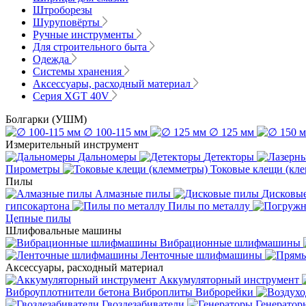
Штроборезы
Шуруповёрты
Ручные инструменты
Для строительного быта
Одежда
Системы хранения
Аксессуары, расходный материал
Серия XGT 40V
Болгарки (УШМ)
∅ 100-115 мм
∅ 125 мм
Измерительный инструмент
Дальномеры
Детекторы
Пирометры
Токовые клещи (кл
Пилы
Алмазные пилы
Дисковы
гипсокартона
Пилы по металлу
Цепные пилы
Шлифовальные машины
Вибрационные шлифмашины
Ленточные шлифмашины
Аксессуары, расходный материал
Аккумуляторный инструмент
Виброуплотнители бетона
Виброплиты
Виброрейки
Гвоздезабиватели
Генератор