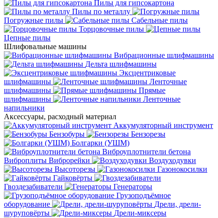
Пилы для гипсокартона
Пилы по металлу
Погружные пилы
Сабельные пилы
Торцовочные пилы
Цепные пилы
Шлифовальные машины
Вибрационные шлифмашины
Дельта шлифмашины
Эксцентриковые
шлифмашины
Ленточные
шлифмашины
Прямые
шлифмашины
Ленточные
напильники
Аксессуары, расходный материал
Аккумуляторный инструмент
Бензобуры
Бензорезы
Болгарки (УШМ)
Виброуплотнители бетона
Виброплиты
Виброрейки
Воздуходувки
Высоторезы
Газонокосилки
Гайковёрты
Гвоздезабиватели
Генераторы
Грузоподъёмное
оборудование
Дрели, дрели-
шуруповёрты
Дрели-миксеры