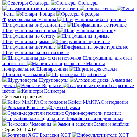
Секаторы
Степлеры
Тележки и тачки
Точила
Фены
Фонари
Фрезеры
Фрезеровальные машины
Шлифмашины вибрационные
Шлифмашины ленточные
Шлифмашины по бетону
Шлифмашины прямые
Шлифмашины щёточные
Шлифмашины эксцентриковые
Шлифмашины для стен
и потолков
Машины
полировальные
Шовнарезчики
Шприцы для смазки
Штроборезы
Шуруповёрты
Алмазные
диски
Верстаки
Графитовые
щётки
Канистры
Системы хранения
Кейсы MAKPAC и поддоны
Рюкзаки
Сумки
Сумки-держатели поясные
Термобоксы-холодильники
Чемоданы
Замки и защёлки
Серия XGT 40V
Болгарки XGT