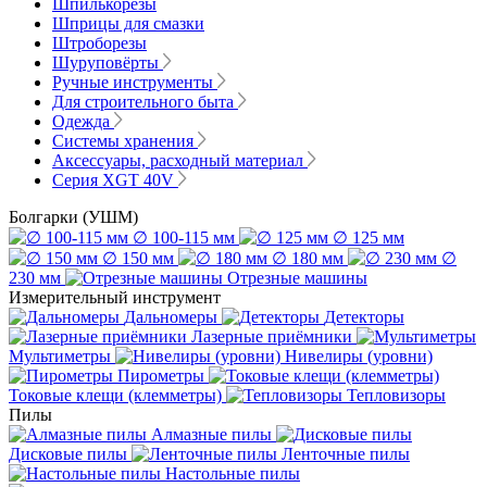
Шпилькорезы
Шприцы для смазки
Штроборезы
Шуруповёрты
Ручные инструменты
Для строительного быта
Одежда
Системы хранения
Аксессуары, расходный материал
Серия XGT 40V
Болгарки (УШМ)
∅ 100-115 мм
∅ 125 мм
∅ 150 мм
∅ 180 мм
∅
230 мм
Отрезные машины
Измерительный инструмент
Дальномеры
Детекторы
Лазерные приёмники
Мультиметры
Нивелиры (уровни)
Пирометры
Токовые клещи (клемметры)
Тепловизоры
Пилы
Алмазные пилы
Дисковые пилы
Ленточные пилы
Настольные пилы