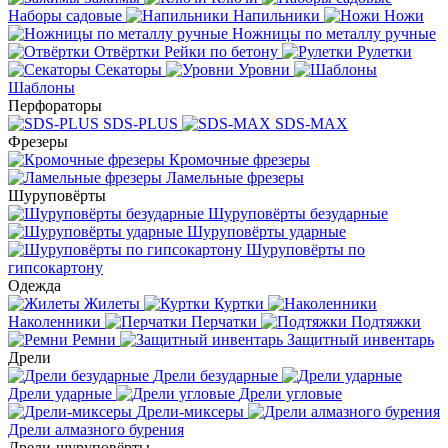
Наборы садовые
Напильники
Ножи
Ножницы по металлу ручные
Отвёртки
Рейки по бетону
Рулетки
Секаторы
Уровни
Шаблоны
Перфораторы
SDS-PLUS
SDS-MAX
Фрезеры
Кромочные фрезеры
Ламельные фрезеры
Шуруповёрты
Шуруповёрты безударные
Шуруповёрты ударные
Шуруповёрты по
гипсокартону
Одежда
Жилеты
Куртки
Наколенники
Перчатки
Подтяжки
Ремни
Защитный инвентарь
Дрели
Дрели безударные
Дрели ударные
Дрели угловые
Дрели-миксеры
Дрели алмазного бурения
Дрели-шуруповёрты