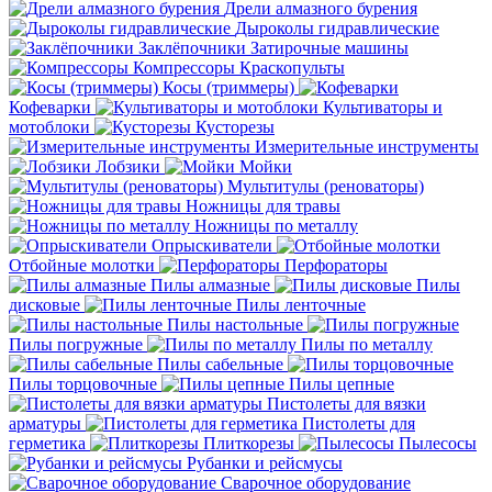
Дрели алмазного бурения
Дыроколы гидравлические
Заклёпочники
Затирочные машины
Компрессоры
Краскопульты
Косы (триммеры)
Кофеварки
Культиваторы и
мотоблоки
Кусторезы
Измерительные инструменты
Лобзики
Мойки
Мультитулы (реноваторы)
Ножницы для травы
Ножницы по металлу
Опрыскиватели
Отбойные молотки
Перфораторы
Пилы алмазные
Пилы
дисковые
Пилы ленточные
Пилы настольные
Пилы погружные
Пилы по металлу
Пилы сабельные
Пилы торцовочные
Пилы цепные
Пистолеты для вязки
арматуры
Пистолеты для
герметика
Плиткорезы
Пылесосы
Рубанки и рейсмусы
Сварочное оборудование