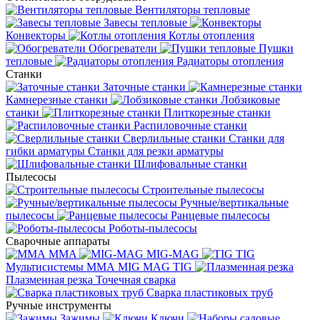
Вентиляторы тепловые
Завесы тепловые
Конвекторы
Котлы отопления
Обогреватели
Пушки
тепловые
Радиаторы отопления
Станки
Заточные станки
Камнерезные станки
Лобзиковые
станки
Плиткорезные станки
Распиловочные станки
Сверлильные станки
Станки для
гибки арматуры
Станки для резки арматуры
Шлифовальные станки
Пылесосы
Строительные пылесосы
Ручные/вертикальные
пылесосы
Ранцевые пылесосы
Роботы-пылесосы
Сварочные аппараты
MMA
MIG-MAG
TIG
Мультисистемы ММА MIG MAG TIG
Плазменная резка
Точечная сварка
Cварка пластиковых труб
Ручные инструменты
Зажимы
Ключи