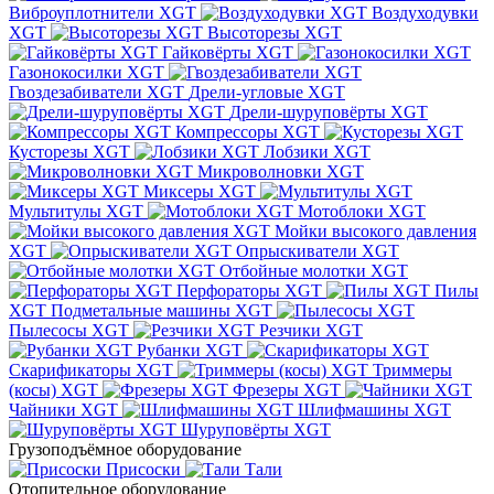
Виброуплотнители XGT
Воздуходувки
XGT
Высоторезы XGT
Гайковёрты XGT
Газонокосилки XGT
Гвоздезабиватели XGT
Дрели-угловые XGT
Дрели-шуруповёрты XGT
Компрессоры XGT
Кусторезы XGT
Лобзики XGT
Микроволновки XGT
Миксеры XGT
Мультитулы XGT
Мотоблоки XGT
Мойки высокого давления
XGT
Опрыскиватели XGT
Отбойные молотки XGT
Перфораторы XGT
Пилы
XGT
Подметальные машины XGT
Пылесосы XGT
Резчики XGT
Рубанки XGT
Скарификаторы XGT
Триммеры
(косы) XGT
Фрезеры XGT
Чайники XGT
Шлифмашины XGT
Шуруповёрты XGT
Грузоподъёмное оборудование
Присоски
Тали
Отопительное оборудование