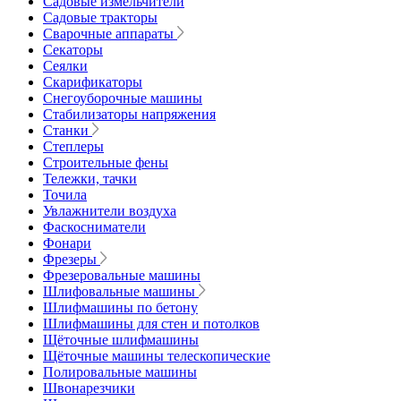
Садовые измельчители
Садовые тракторы
Сварочные аппараты
Секаторы
Сеялки
Скарификаторы
Снегоуборочные машины
Стабилизаторы напряжения
Станки
Степлеры
Строительные фены
Тележки, тачки
Точила
Увлажнители воздуха
Фаскосниматели
Фонари
Фрезеры
Фрезеровальные машины
Шлифовальные машины
Шлифмашины по бетону
Шлифмашины для стен и потолков
Щёточные шлифмашины
Щёточные машины телескопические
Полировальные машины
Швонарезчики