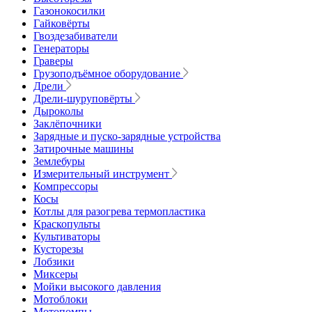
Газонокосилки
Гайковёрты
Гвоздезабиватели
Генераторы
Граверы
Грузоподъёмное оборудование
Дрели
Дрели-шуруповёрты
Дыроколы
Заклёпочники
Зарядные и пуско-зарядные устройства
Затирочные машины
Землебуры
Измерительный инструмент
Компрессоры
Косы
Котлы для разогрева термопластика
Краскопульты
Культиваторы
Кусторезы
Лобзики
Миксеры
Мойки высокого давления
Мотоблоки
Мотопомпы