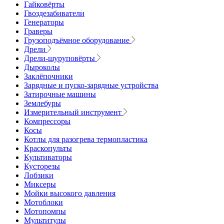
Гайковёрты
Гвоздезабиватели
Генераторы
Граверы
Грузоподъёмное оборудование
Дрели
Дрели-шуруповёрты
Дыроколы
Заклёпочники
Зарядные и пуско-зарядные устройства
Затирочные машины
Землебуры
Измерительный инструмент
Компрессоры
Косы
Котлы для разогрева термопластика
Краскопульты
Культиваторы
Кусторезы
Лобзики
Миксеры
Мойки высокого давления
Мотоблоки
Мотопомпы
Мультитулы