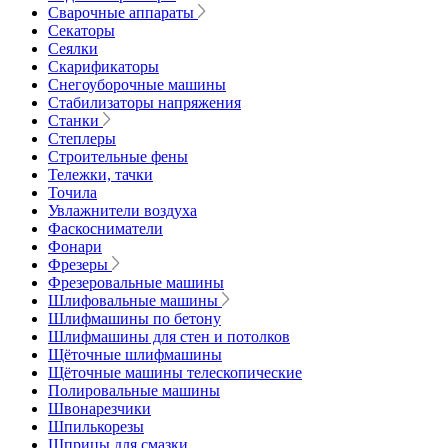
Сварочные аппараты
Секаторы
Сеялки
Скарификаторы
Снегоуборочные машины
Стабилизаторы напряжения
Станки
Степлеры
Строительные фены
Тележки, тачки
Точила
Увлажнители воздуха
Фаскосниматели
Фонари
Фрезеры
Фрезеровальные машины
Шлифовальные машины
Шлифмашины по бетону
Шлифмашины для стен и потолков
Щёточные шлифмашины
Щёточные машины телескопические
Полировальные машины
Швонарезчики
Шпилькорезы
Шприцы для смазки