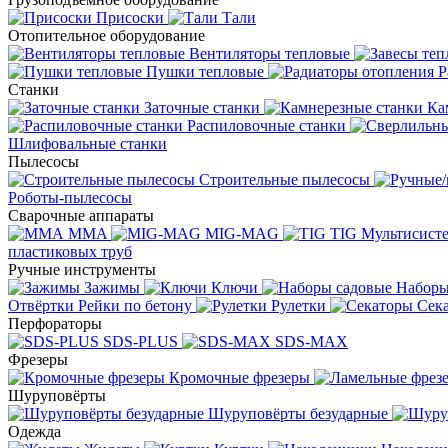
Присоски
Тали
Отопительное оборудование
Вентиляторы тепловые
Пушки тепловые
Р
Станки
Заточные станки
Ка
Распиловочные станки
Шлифовальные станки
Пылесосы
Строительные пылесосы
Роботы-пылесосы
Сварочные аппараты
MMA
MIG-MAG
TIG
Мультисис
пластиковых труб
Ручные инструменты
Зажимы
Ключи
Наборы
Отвёртки
Рейки по бетону
Рулетки
Сек
Перфораторы
SDS-PLUS
SDS-MAX
Фрезеры
Кромочные фрезеры
Шуруповёрты
Шуруповёрты безударные
Одежда