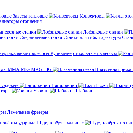
Завесы тепловые
Конвекторы
адиаторы отопления
мнерезные станки
Лобзиковые станки
Сверлильные станки
Станки для гибки арматуры
Стан
Ручные/вертикальные пылесосы
темы ММА MIG MAG TIG
Плазменная резка
 садовые
Напильники
Ножи
аторы
Уровни
Шаблоны
Ламельные фрезеры
Шуруповёрты ударные