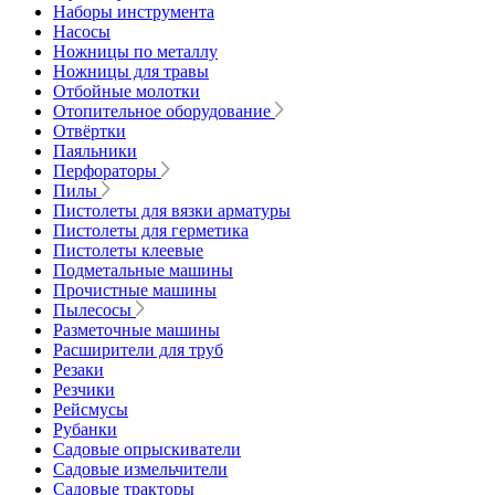
Наборы инструмента
Насосы
Ножницы по металлу
Ножницы для травы
Отбойные молотки
Отопительное оборудование
Отвёртки
Паяльники
Перфораторы
Пилы
Пистолеты для вязки арматуры
Пистолеты для герметика
Пистолеты клеевые
Подметальные машины
Прочистные машины
Пылесосы
Разметочные машины
Расширители для труб
Резаки
Резчики
Рейсмусы
Рубанки
Садовые опрыскиватели
Садовые измельчители
Садовые тракторы