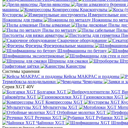
Дрели-миксеры
машины
Компрессоры
Краскопульты
Кусторезы
Измерительные инс
Ножницы для травы
Ножницы по мета
Пилы алмазные
Пилы дис
Пилы по металлу
Пилы
Пистолеты для вязки арматуры
Пис
Сварочное оборудование
Фрезеры
Фрезеровальные машины
Шлифмашины по бетону
Шлифмашины эксцентриковые
Шприцы для смазки
Штр
Графитовые щётки
Канистры
Системы хранения
Кейсы MAKPAC и поддоны
Термобоксы-холодильники
Чемоданы
Серия XGT 40V
Болгарки XGT
Ви
Гайковёрты XGT
Газонокосилки XGT
Компрессоры XGT
Ку
Мультитулы XGT
Мото
Отбойные молотки XGT
Резчики XGT
Рубанки XGT
Чайники XGT
Шлифм
Грузоподъёмное оборудование