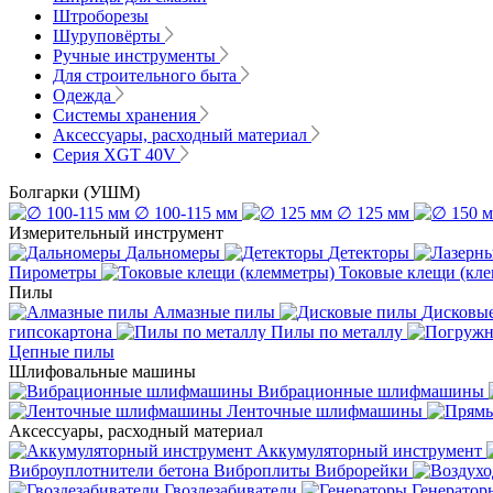
Штроборезы
Шуруповёрты
Ручные инструменты
Для строительного быта
Одежда
Системы хранения
Аксессуары, расходный материал
Серия XGT 40V
Болгарки (УШМ)
∅ 100-115 мм
∅ 125 мм
Измерительный инструмент
Дальномеры
Детекторы
Пирометры
Токовые клещи (кл
Пилы
Алмазные пилы
Дисковы
гипсокартона
Пилы по металлу
Цепные пилы
Шлифовальные машины
Вибрационные шлифмашины
Ленточные шлифмашины
Аксессуары, расходный материал
Аккумуляторный инструмент
Виброуплотнители бетона
Виброплиты
Виброрейки
Гвоздезабиватели
Генератор