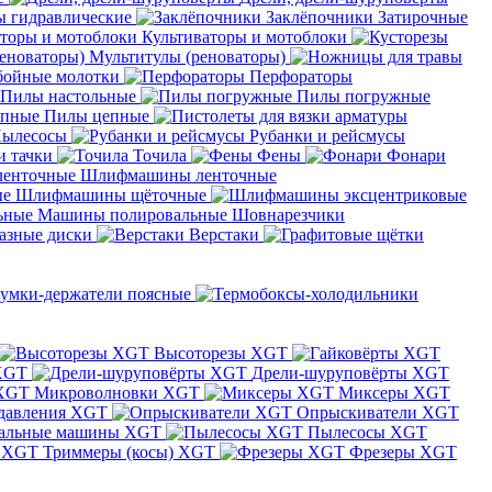
 гидравлические
Заклёпочники
Затирочные
Культиваторы и мотоблоки
Мультитулы (реноваторы)
бойные молотки
Перфораторы
Пилы настольные
Пилы погружные
Пилы цепные
ылесосы
Рубанки и рейсмусы
и тачки
Точила
Фены
Фонари
Шлифмашины ленточные
Шлифмашины щёточные
Машины полировальные
Шовнарезчики
азные диски
Верстаки
умки-держатели поясные
Высоторезы XGT
XGT
Дрели-шуруповёрты XGT
Микроволновки XGT
Миксеры XGT
давления XGT
Опрыскиватели XGT
альные машины XGT
Пылесосы XGT
Триммеры (косы) XGT
Фрезеры XGT