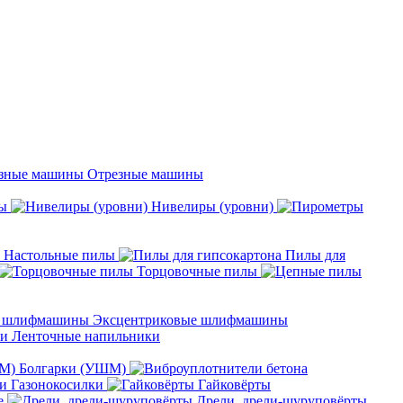
Отрезные машины
ы
Нивелиры (уровни)
Настольные пилы
Пилы для
Торцовочные пилы
Эксцентриковые шлифмашины
Ленточные напильники
Болгарки (УШМ)
Газонокосилки
Гайковёрты
е
Дрели, дрели-шуруповёрты