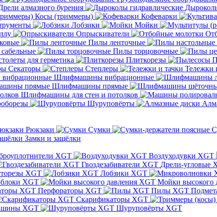
Дрели алмазного бурения
Дыроколы
Косы (триммеры)
Кофеварки
трументы
Лобзики
Мойки
ллу
Опрыскиватели
От
ковые
Пилы ленточные
 сабельные
Пилы торцовочные
толеты для герметика
Плиткорезы
П
Секаторы
Степлеры
Тележки 
Шлифмашины вибрационные
Шлифмашины прямые
Шлифмашины для стен и потолков
оборезы
Шуруповёрты
Алм
Рюкзаки
Сумки
С
Замки и защёлки
броуплотнители XGT
Воздуходувки XGT
Гвоздезабиватели XGT
Дрели-угловые 
сторезы XGT
Лобзики XGT
блоки XGT
Мойки высокого 
Перфораторы XGT
Пилы XGT
Подмет
Скарификаторы XGT
ашины XGT
Шуруповёрты XGT