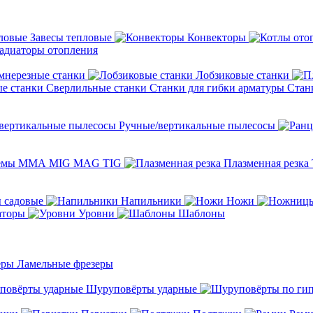
Завесы тепловые
Конвекторы
адиаторы отопления
мнерезные станки
Лобзиковые станки
Сверлильные станки
Станки для гибки арматуры
Стан
Ручные/вертикальные пылесосы
темы ММА MIG MAG TIG
Плазменная резка
 садовые
Напильники
Ножи
аторы
Уровни
Шаблоны
Ламельные фрезеры
Шуруповёрты ударные