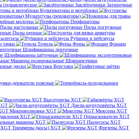
 гидравлические
Заклёпочники
Затирочные
Культиваторы и мотоблоки
Мультитулы (реноваторы)
бойные молотки
Перфораторы
Пилы настольные
Пилы погружные
Пилы цепные
ылесосы
Рубанки и рейсмусы
и тачки
Точила
Фены
Фонари
Шлифмашины ленточные
Шлифмашины щёточные
Машины полировальные
Шовнарезчики
азные диски
Верстаки
умки-держатели поясные
Высоторезы XGT
XGT
Дрели-шуруповёрты XGT
Микроволновки XGT
Миксеры XGT
давления XGT
Опрыскиватели XGT
альные машины XGT
Пылесосы XGT
Триммеры (косы) XGT
Фрезеры XGT