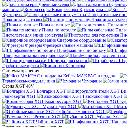
Дрели-миксеры
машины
Компрессоры
Краскопульты
Кусторезы
Измерительные инс
Ножницы для травы
Ножницы по мета
Пилы алмазные
Пилы дис
Пилы по металлу
Пилы
Пистолеты для вязки арматуры
Пис
Сварочное оборудование
Фрезеры
Фрезеровальные машины
Шлифмашины по бетону
Шлифмашины эксцентриковые
Шприцы для смазки
Штр
Графитовые щётки
Канистры
Системы хранения
Кейсы MAKPAC и поддоны
Термобоксы-холодильники
Чемоданы
Серия XGT 40V
Болгарки XGT
Ви
Гайковёрты XGT
Газонокосилки XGT
Компрессоры XGT
Ку
Мультитулы XGT
Мото
Отбойные молотки XGT
Резчики XGT
Рубанки XGT
Чайники XGT
Шлифм
Грузоподъёмное оборудование