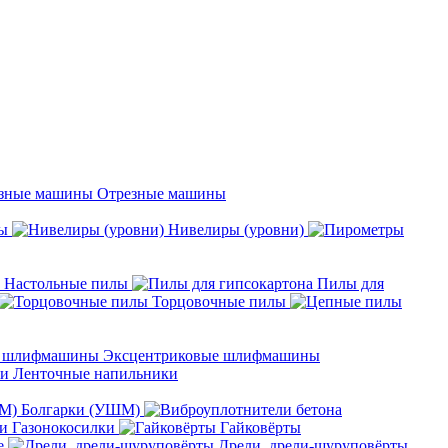
Отрезные машины
ы
Нивелиры (уровни)
Настольные пилы
Пилы для
Торцовочные пилы
Эксцентриковые шлифмашины
Ленточные напильники
Болгарки (УШМ)
Газонокосилки
Гайковёрты
е
Дрели, дрели-шуруповёрты