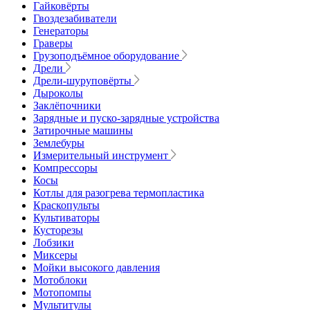
Гайковёрты
Гвоздезабиватели
Генераторы
Граверы
Грузоподъёмное оборудование
Дрели
Дрели-шуруповёрты
Дыроколы
Заклёпочники
Зарядные и пуско-зарядные устройства
Затирочные машины
Землебуры
Измерительный инструмент
Компрессоры
Косы
Котлы для разогрева термопластика
Краскопульты
Культиваторы
Кусторезы
Лобзики
Миксеры
Мойки высокого давления
Мотоблоки
Мотопомпы
Мультитулы