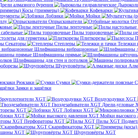
Дрели алмазного бурения
Дыроколы
Косы (триммеры)
Кофеварки
трументы
Лобзики
Мойки
ллу
Опрыскиватели
От
ковые
Пилы ленточные
 сабельные
Пилы торцовочные
толеты для герметика
Плиткорезы
П
Секаторы
Степлеры
Тележки 
Шлифмашины вибрационные
Шлифмашины прямые
Шлифмашины для стен и потолков
оборезы
Шуруповёрты
Алм
Рюкзаки
Сумки
С
Замки и защёлки
броуплотнители XGT
Воздуходувки XGT
Гвоздезабиватели XGT
Дрели-угловые 
сторезы XGT
Лобзики XGT
блоки XGT
Мойки высокого 
Перфораторы XGT
Пилы XGT
Подмет
Скарификаторы XGT
ашины XGT
Шуруповёрты XGT