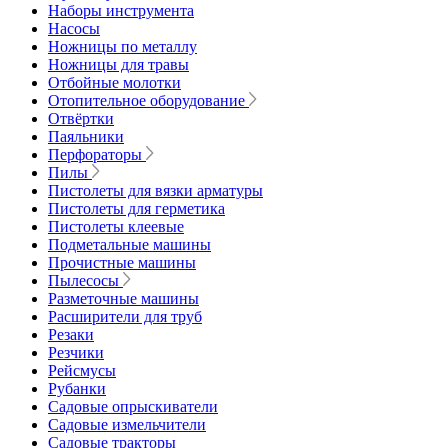
Наборы инструмента
Насосы
Ножницы по металлу
Ножницы для травы
Отбойные молотки
Отопительное оборудование
Отвёртки
Паяльники
Перфораторы
Пилы
Пистолеты для вязки арматуры
Пистолеты для герметика
Пистолеты клеевые
Подметальные машины
Прочистные машины
Пылесосы
Разметочные машины
Расширители для труб
Резаки
Резчики
Рейсмусы
Рубанки
Садовые опрыскиватели
Садовые измельчители
Садовые тракторы