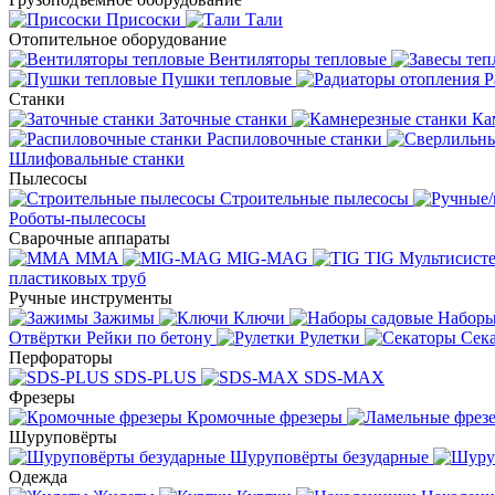
Присоски
Тали
Отопительное оборудование
Вентиляторы тепловые
Пушки тепловые
Р
Станки
Заточные станки
Ка
Распиловочные станки
Шлифовальные станки
Пылесосы
Строительные пылесосы
Роботы-пылесосы
Сварочные аппараты
MMA
MIG-MAG
TIG
Мультисис
пластиковых труб
Ручные инструменты
Зажимы
Ключи
Наборы
Отвёртки
Рейки по бетону
Рулетки
Сек
Перфораторы
SDS-PLUS
SDS-MAX
Фрезеры
Кромочные фрезеры
Шуруповёрты
Шуруповёрты безударные
Одежда