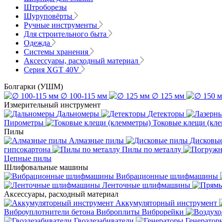
Штроборезы
Шуруповёрты
Ручные инструменты
Для строительного быта
Одежда
Системы хранения
Аксессуары, расходный материал
Серия XGT 40V
Болгарки (УШМ)
∅ 100-115 мм
∅ 125 мм
Измерительный инструмент
Дальномеры
Детекторы
Пирометры
Токовые клещи (кл
Пилы
Алмазные пилы
Дисковы
гипсокартона
Пилы по металлу
Цепные пилы
Шлифовальные машины
Вибрационные шлифмашины
Ленточные шлифмашины
Аксессуары, расходный материал
Аккумуляторный инструмент
Виброуплотнители бетона
Виброплиты
Виброрейки
Гвоздезабиватели
Генератор