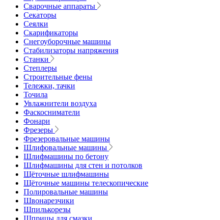
Сварочные аппараты
Секаторы
Сеялки
Скарификаторы
Снегоуборочные машины
Стабилизаторы напряжения
Станки
Степлеры
Строительные фены
Тележки, тачки
Точила
Увлажнители воздуха
Фаскосниматели
Фонари
Фрезеры
Фрезеровальные машины
Шлифовальные машины
Шлифмашины по бетону
Шлифмашины для стен и потолков
Щёточные шлифмашины
Щёточные машины телескопические
Полировальные машины
Швонарезчики
Шпилькорезы
Шприцы для смазки