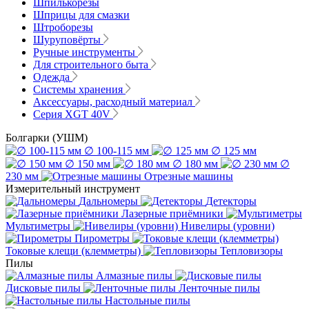
Шпилькорезы
Шприцы для смазки
Штроборезы
Шуруповёрты
Ручные инструменты
Для строительного быта
Одежда
Системы хранения
Аксессуары, расходный материал
Серия XGT 40V
Болгарки (УШМ)
∅ 100-115 мм
∅ 125 мм
∅ 150 мм
∅ 180 мм
∅
230 мм
Отрезные машины
Измерительный инструмент
Дальномеры
Детекторы
Лазерные приёмники
Мультиметры
Нивелиры (уровни)
Пирометры
Токовые клещи (клемметры)
Тепловизоры
Пилы
Алмазные пилы
Дисковые пилы
Ленточные пилы
Настольные пилы