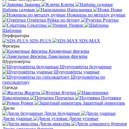
Зажимы
Ключи
Наборы садовые
Напильники
Ножи
Ножницы по металлу ручные
Отвёртки
Рейки по бетону
Рулетки
Секаторы
Уровни
Шаблоны
Перфораторы
SDS-PLUS
SDS-MAX
Фрезеры
Кромочные фрезеры
Ламельные фрезеры
Шуруповёрты
Шуруповёрты безударные
Шуруповёрты ударные
Шуруповёрты по
гипсокартону
Одежда
Жилеты
Куртки
Наколенники
Перчатки
Подтяжки
Ремни
Защитный инвентарь
Дрели
Дрели безударные
Дрели ударные
Дрели угловые
Дрели-миксеры
Дрели алмазного бурения