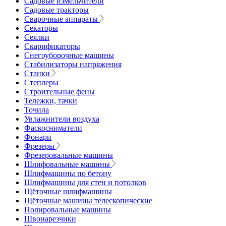
Садовые измельчители
Садовые тракторы
Сварочные аппараты
Секаторы
Сеялки
Скарификаторы
Снегоуборочные машины
Стабилизаторы напряжения
Станки
Степлеры
Строительные фены
Тележки, тачки
Точила
Увлажнители воздуха
Фаскосниматели
Фонари
Фрезеры
Фрезеровальные машины
Шлифовальные машины
Шлифмашины по бетону
Шлифмашины для стен и потолков
Щёточные шлифмашины
Щёточные машины телескопические
Полировальные машины
Швонарезчики