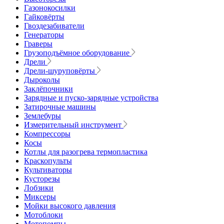
Газонокосилки
Гайковёрты
Гвоздезабиватели
Генераторы
Граверы
Грузоподъёмное оборудование
Дрели
Дрели-шуруповёрты
Дыроколы
Заклёпочники
Зарядные и пуско-зарядные устройства
Затирочные машины
Землебуры
Измерительный инструмент
Компрессоры
Косы
Котлы для разогрева термопластика
Краскопульты
Культиваторы
Кусторезы
Лобзики
Миксеры
Мойки высокого давления
Мотоблоки
Мотопомпы