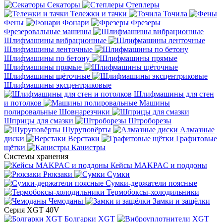
Секаторы
Степлеры
Тележки и тачки
Точила
Фены
Фонари
Фрезеры
Фрезеровальные машины
Шлифмашины вибрационные
Шлифмашины ленточные
Шлифмашины по бетону
Шлифмашины прямые
Шлифмашины щёточные
Шлифмашины эксцентриковые
Шлифмашины для стен
и потолков
Машины
полировальные
Шовнарезчики
Шприцы для смазки
Штроборезы
Шуруповёрты
Алмазные
диски
Верстаки
Графитовые
щётки
Канистры
Системы хранения
Кейсы MAKPAC и поддоны
Рюкзаки
Сумки
Сумки-держатели поясные
Термобоксы-холодильники
Чемоданы
Замки и защёлки
Серия XGT 40V
Болгарки XGT