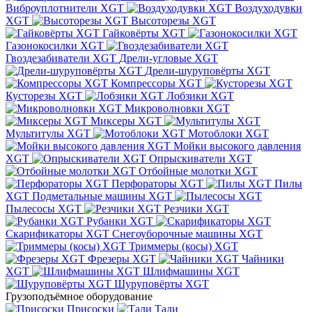
Виброуплотнители XGT
Воздуходувки
XGT
Высоторезы XGT
Гайковёрты XGT
Газонокосилки XGT
Гвоздезабиватели XGT
Дрели-угловые XGT
Дрели-шуруповёрты XGT
Компрессоры XGT
Кусторезы XGT
Лобзики XGT
Микроволновки XGT
Миксеры XGT
Мультитулы XGT
Мотоблоки XGT
Мойки высокого давления
XGT
Опрыскиватели XGT
Отбойные молотки XGT
Перфораторы XGT
Пилы
XGT
Подметальные машины XGT
Пылесосы XGT
Резчики XGT
Рубанки XGT
Скарификаторы XGT
Cнегоуборочные машины XGT
Триммеры (косы) XGT
Фрезеры XGT
Чайники
XGT
Шлифмашины XGT
Шуруповёрты XGT
Грузоподъёмное оборудование
Присоски
Тали