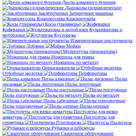
Дрели алмазного бурения
Дыроколы гидравлические
Заклёпочники
Затирочные машины
Компрессоры
Краскопульты
Косы (триммеры)
Кофеварки
Культиваторы и
мотоблоки
Кусторезы
Измерительные инструменты
Лобзики
Мойки
Мультитулы (реноваторы)
Ножницы для травы
Ножницы по металлу
Опрыскиватели
Отбойные молотки
Перфораторы
Пилы алмазные
Пилы
дисковые
Пилы ленточные
Пилы настольные
Пилы погружные
Пилы по металлу
Пилы сабельные
Пилы торцовочные
Пилы цепные
Пистолеты для вязки
арматуры
Пистолеты для
герметика
Плиткорезы
Пылесосы
Рубанки и рейсмусы
Сварочное оборудование