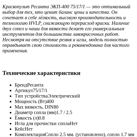
Краскопульт Ресанта ЭКП-400 75/17/1 — это оптимальный
выбор для тех, кто ценит баланс цены и качества. Он
сочетает в себе лёгкость, высокую производительность и
технологию HVLP, снижающую перерасход краски. Наличие
двух сопел и чаши для вязкости делает его универсальным
инструментом для большинства лакокрасочных работ.
Несмотря на отсутствие ремня и иглы, модель полностью
оправдывает свою стоимость и рекомендована для частого
применения.
Технические характеристики
Бренд
Ресанта
Артикул
75/17/1
Тип устройства
Электрический
Мощность (Вт)
400
Max вязкость, DIN
80
Диаметр сопла (мм)
1.7 / 2.5
Ёмкость (л)
0.8
Игла для прочистки сопла
Нет
Кейс
Нет
Комплектация
Сопло 2.5 мм. (установлено), сопло 1.7 мм