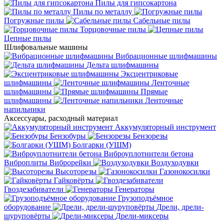
Пилы для гипсокартона
Пилы по металлу
Погружные пилы
Сабельные пилы
Торцовочные пилы
Цепные пилы
Шлифовальные машины
Вибрационные шлифмашины
Дельта шлифмашины
Эксцентриковые
шлифмашины
Ленточные
шлифмашины
Прямые
шлифмашины
Ленточные
напильники
Аксессуары, расходный материал
Аккумуляторный инструмент
Бензобуры
Бензорезы
Болгарки (УШМ)
Виброуплотнители бетона
Виброплиты
Виброрейки
Воздуходувки
Высоторезы
Газонокосилки
Гайковёрты
Гвоздезабиватели
Генераторы
Грузоподъёмное
оборудование
Дрели, дрели-
шуруповёрты
Дрели-миксеры