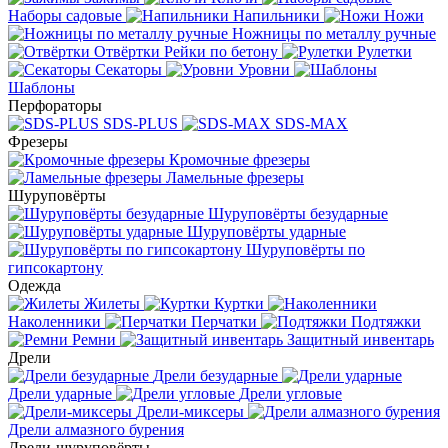
Наборы садовые
Напильники
Ножи
Ножницы по металлу ручные
Отвёртки
Рейки по бетону
Рулетки
Секаторы
Уровни
Шаблоны
Перфораторы
SDS-PLUS
SDS-MAX
Фрезеры
Кромочные фрезеры
Ламельные фрезеры
Шуруповёрты
Шуруповёрты безударные
Шуруповёрты ударные
Шуруповёрты по
гипсокартону
Одежда
Жилеты
Куртки
Наколенники
Перчатки
Подтяжки
Ремни
Защитный инвентарь
Дрели
Дрели безударные
Дрели ударные
Дрели угловые
Дрели-миксеры
Дрели алмазного бурения
Дрели-шуруповёрты