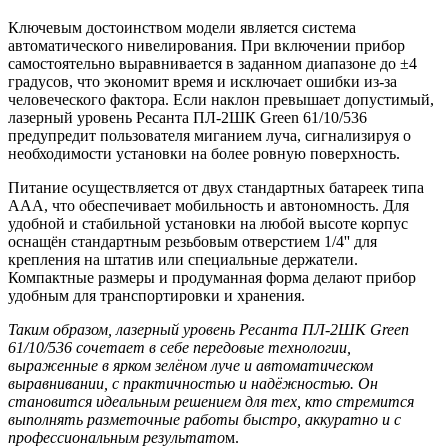
Ключевым достоинством модели является система
автоматического нивелирования. При включении прибор
самостоятельно выравнивается в заданном диапазоне до ±4
градусов, что экономит время и исключает ошибки из-за
человеческого фактора. Если наклон превышает допустимый,
лазерный уровень Ресанта ПЛ-2ШК Green 61/10/536
предупредит пользователя миганием луча, сигнализируя о
необходимости установки на более ровную поверхность.
Питание осуществляется от двух стандартных батареек типа
ААА, что обеспечивает мобильность и автономность. Для
удобной и стабильной установки на любой высоте корпус
оснащён стандартным резьбовым отверстием 1/4'' для
крепления на штатив или специальные держатели.
Компактные размеры и продуманная форма делают прибор
удобным для транспортировки и хранения.
Таким образом, лазерный уровень Ресанта ПЛ-2ШК Green
61/10/536 сочетает в себе передовые технологии,
выраженные в ярком зелёном луче и автоматическом
выравнивании, с практичностью и надёжностью. Он
становится идеальным решением для тех, кто стремится
выполнять разметочные работы быстро, аккуратно и с
профессиональным результато
м.