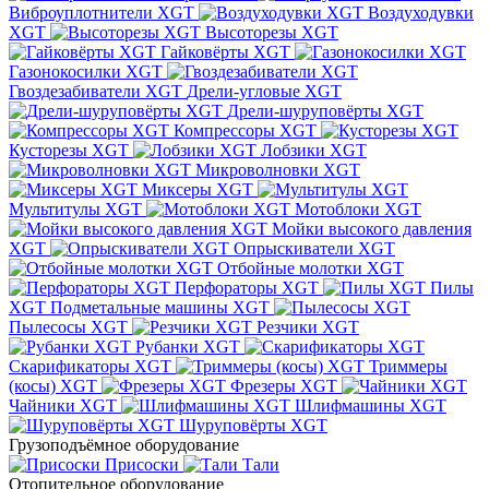
Виброуплотнители XGT
Воздуходувки
XGT
Высоторезы XGT
Гайковёрты XGT
Газонокосилки XGT
Гвоздезабиватели XGT
Дрели-угловые XGT
Дрели-шуруповёрты XGT
Компрессоры XGT
Кусторезы XGT
Лобзики XGT
Микроволновки XGT
Миксеры XGT
Мультитулы XGT
Мотоблоки XGT
Мойки высокого давления
XGT
Опрыскиватели XGT
Отбойные молотки XGT
Перфораторы XGT
Пилы
XGT
Подметальные машины XGT
Пылесосы XGT
Резчики XGT
Рубанки XGT
Скарификаторы XGT
Триммеры
(косы) XGT
Фрезеры XGT
Чайники XGT
Шлифмашины XGT
Шуруповёрты XGT
Грузоподъёмное оборудование
Присоски
Тали
Отопительное оборудование