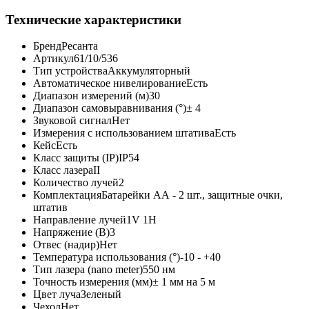
Технические характеристики
Бренд
Ресанта
Артикул
61/10/536
Тип устройства
Аккумуляторный
Автоматическое нивелирование
Есть
Диапазон измерений (м)
30
Диапазон самовыравнивания (°)
± 4
Звуковой сигнал
Нет
Измерения с использованием штатива
Есть
Кейс
Есть
Класс защиты (IP)
IP54
Класс лазера
II
Количество лучей
2
Комплектация
Батарейки АА - 2 шт., защитные очки,
штатив
Направление лучей
1V 1H
Напряжение (В)
3
Отвес (надир)
Нет
Температура использования (°)
-10 - +40
Тип лазера (nano meter)
550 нм
Точность измерения (мм)
± 1 мм на 5 м
Цвет луча
Зеленый
Чехол
Нет