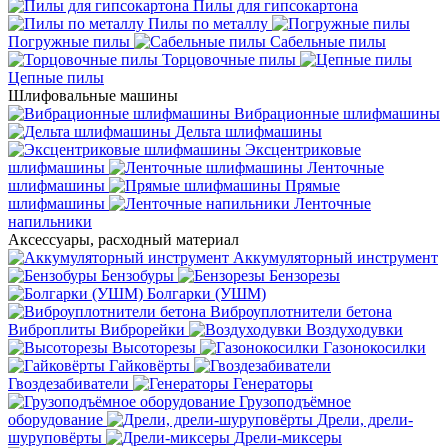
Пилы для гипсокартона
Пилы по металлу
Погружные пилы
Сабельные пилы
Торцовочные пилы
Цепные пилы
Шлифовальные машины
Вибрационные шлифмашины
Дельта шлифмашины
Эксцентриковые
шлифмашины
Ленточные
шлифмашины
Прямые
шлифмашины
Ленточные
напильники
Аксессуары, расходный материал
Аккумуляторный инструмент
Бензобуры
Бензорезы
Болгарки (УШМ)
Виброуплотнители бетона
Виброплиты
Виброрейки
Воздуходувки
Высоторезы
Газонокосилки
Гайковёрты
Гвоздезабиватели
Генераторы
Грузоподъёмное
оборудование
Дрели, дрели-
шуруповёрты
Дрели-миксеры