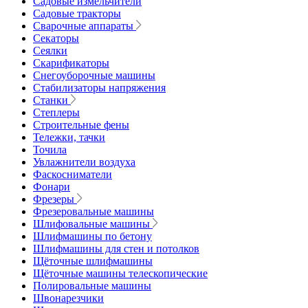
Садовые измельчители
Садовые тракторы
Сварочные аппараты
Секаторы
Сеялки
Скарификаторы
Снегоуборочные машины
Стабилизаторы напряжения
Станки
Степлеры
Строительные фены
Тележки, тачки
Точила
Увлажнители воздуха
Фаскосниматели
Фонари
Фрезеры
Фрезеровальные машины
Шлифовальные машины
Шлифмашины по бетону
Шлифмашины для стен и потолков
Щёточные шлифмашины
Щёточные машины телескопические
Полировальные машины
Швонарезчики