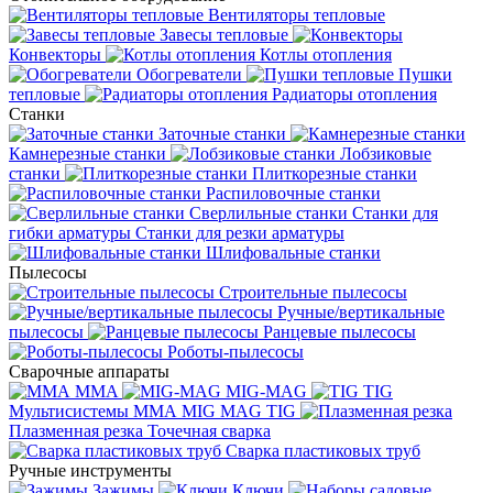
Вентиляторы тепловые
Завесы тепловые
Конвекторы
Котлы отопления
Обогреватели
Пушки
тепловые
Радиаторы отопления
Станки
Заточные станки
Камнерезные станки
Лобзиковые
станки
Плиткорезные станки
Распиловочные станки
Сверлильные станки
Станки для
гибки арматуры
Станки для резки арматуры
Шлифовальные станки
Пылесосы
Строительные пылесосы
Ручные/вертикальные
пылесосы
Ранцевые пылесосы
Роботы-пылесосы
Сварочные аппараты
MMA
MIG-MAG
TIG
Мультисистемы ММА MIG MAG TIG
Плазменная резка
Точечная сварка
Cварка пластиковых труб
Ручные инструменты
Зажимы
Ключи