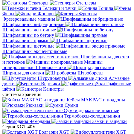
Секаторы
Степлеры
Тележки и тачки
Точила
Фены
Фонари
Фрезеры
Фрезеровальные машины
Шлифмашины вибрационные
Шлифмашины ленточные
Шлифмашины по бетону
Шлифмашины прямые
Шлифмашины щёточные
Шлифмашины эксцентриковые
Шлифмашины для стен
и потолков
Машины
полировальные
Шовнарезчики
Шприцы для смазки
Штроборезы
Шуруповёрты
Алмазные
диски
Верстаки
Графитовые
щётки
Канистры
Системы хранения
Кейсы MAKPAC и поддоны
Рюкзаки
Сумки
Сумки-держатели поясные
Термобоксы-холодильники
Чемоданы
Замки и защёлки
Серия XGT 40V
Болгарки XGT