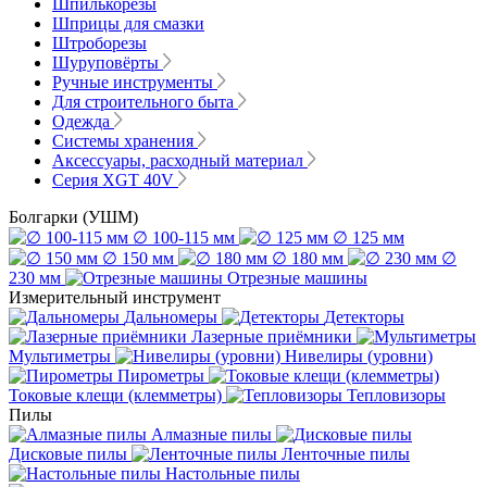
Шпилькорезы
Шприцы для смазки
Штроборезы
Шуруповёрты
Ручные инструменты
Для строительного быта
Одежда
Системы хранения
Аксессуары, расходный материал
Серия XGT 40V
Болгарки (УШМ)
∅ 100-115 мм
∅ 125 мм
∅ 150 мм
∅ 180 мм
∅
230 мм
Отрезные машины
Измерительный инструмент
Дальномеры
Детекторы
Лазерные приёмники
Мультиметры
Нивелиры (уровни)
Пирометры
Токовые клещи (клемметры)
Тепловизоры
Пилы
Алмазные пилы
Дисковые пилы
Ленточные пилы
Настольные пилы