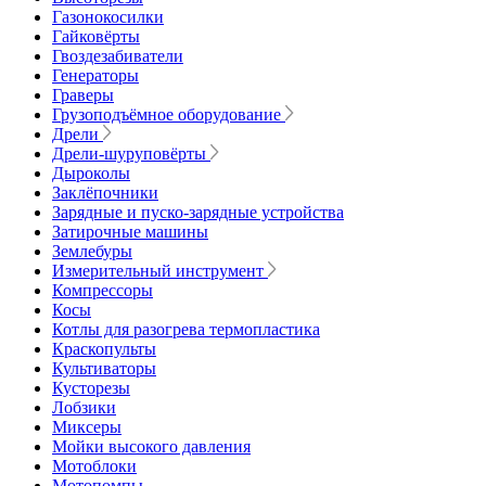
Газонокосилки
Гайковёрты
Гвоздезабиватели
Генераторы
Граверы
Грузоподъёмное оборудование
Дрели
Дрели-шуруповёрты
Дыроколы
Заклёпочники
Зарядные и пуско-зарядные устройства
Затирочные машины
Землебуры
Измерительный инструмент
Компрессоры
Косы
Котлы для разогрева термопластика
Краскопульты
Культиваторы
Кусторезы
Лобзики
Миксеры
Мойки высокого давления
Мотоблоки
Мотопомпы