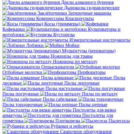
Дрели алмазного бурения
Дыроколы гидравлические
Заклёпочники
Затирочные машины
Компрессоры
Краскопульты
Косы (триммеры)
Кофеварки
Культиваторы и
мотоблоки
Кусторезы
Измерительные инструменты
Лобзики
Мойки
Мультитулы (реноваторы)
Ножницы для травы
Ножницы по металлу
Опрыскиватели
Отбойные молотки
Перфораторы
Пилы алмазные
Пилы
дисковые
Пилы ленточные
Пилы настольные
Пилы погружные
Пилы по металлу
Пилы сабельные
Пилы торцовочные
Пилы цепные
Пистолеты для вязки
арматуры
Пистолеты для
герметика
Плиткорезы
Пылесосы
Рубанки и рейсмусы
Сварочное оборудование