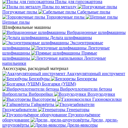
Пилы для гипсокартона
Пилы по металлу
Погружные пилы
Сабельные пилы
Торцовочные пилы
Цепные пилы
Шлифовальные машины
Вибрационные шлифмашины
Дельта шлифмашины
Эксцентриковые
шлифмашины
Ленточные
шлифмашины
Прямые
шлифмашины
Ленточные
напильники
Аксессуары, расходный материал
Аккумуляторный инструмент
Бензобуры
Бензорезы
Болгарки (УШМ)
Виброуплотнители бетона
Виброплиты
Виброрейки
Воздуходувки
Высоторезы
Газонокосилки
Гайковёрты
Гвоздезабиватели
Генераторы
Грузоподъёмное
оборудование
Дрели, дрели-
шуруповёрты
Дрели-миксеры