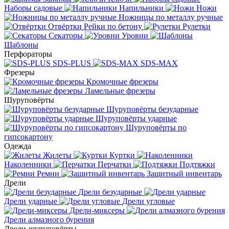
Наборы садовые
Напильники
Ножи
Ножницы по металлу ручные
Отвёртки
Рейки по бетону
Рулетки
Секаторы
Уровни
Шаблоны
Перфораторы
SDS-PLUS
SDS-MAX
Фрезеры
Кромочные фрезеры
Ламельные фрезеры
Шуруповёрты
Шуруповёрты безударные
Шуруповёрты ударные
Шуруповёрты по
гипсокартону
Одежда
Жилеты
Куртки
Наколенники
Перчатки
Подтяжки
Ремни
Защитный инвентарь
Дрели
Дрели безударные
Дрели ударные
Дрели угловые
Дрели-миксеры
Дрели алмазного бурения
Дрели-шуруповёрты