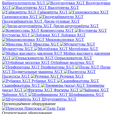
Виброуплотнители XGT
Воздуходувки
XGT
Высоторезы XGT
Гайковёрты XGT
Газонокосилки XGT
Гвоздезабиватели XGT
Дрели-угловые XGT
Дрели-шуруповёрты XGT
Компрессоры XGT
Кусторезы XGT
Лобзики XGT
Микроволновки XGT
Миксеры XGT
Мультитулы XGT
Мотоблоки XGT
Мойки высокого давления
XGT
Опрыскиватели XGT
Отбойные молотки XGT
Перфораторы XGT
Пилы
XGT
Подметальные машины XGT
Пылесосы XGT
Резчики XGT
Рубанки XGT
Скарификаторы XGT
Триммеры
(косы) XGT
Фрезеры XGT
Чайники XGT
Шлифмашины XGT
Шуруповёрты XGT
Грузоподъёмное оборудование
Присоски
Тали
Отопительное оборудование