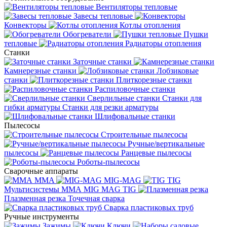
Вентиляторы тепловые
Завесы тепловые
Конвекторы
Котлы отопления
Обогреватели
Пушки
тепловые
Радиаторы отопления
Станки
Заточные станки
Камнерезные станки
Лобзиковые
станки
Плиткорезные станки
Распиловочные станки
Сверлильные станки
Станки для
гибки арматуры
Станки для резки арматуры
Шлифовальные станки
Пылесосы
Строительные пылесосы
Ручные/вертикальные
пылесосы
Ранцевые пылесосы
Роботы-пылесосы
Сварочные аппараты
MMA
MIG-MAG
TIG
Мультисистемы ММА MIG MAG TIG
Плазменная резка
Точечная сварка
Cварка пластиковых труб
Ручные инструменты
Зажимы
Ключи