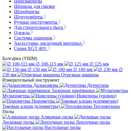
Шпилькорезы
Шприцы для смазки
Штроборезы
Шуруповёрты
Ручные инструменты
Для строительного быта
Одежда
Системы хранения
Аксессуары, расходный материал
Серия XGT 40V
Болгарки (УШМ)
∅ 100-115 мм
∅ 125 мм
∅ 150 мм
∅ 180 мм
∅
230 мм
Отрезные машины
Измерительный инструмент
Дальномеры
Детекторы
Лазерные приёмники
Мультиметры
Нивелиры (уровни)
Пирометры
Токовые клещи (клемметры)
Тепловизоры
Пилы
Алмазные пилы
Дисковые пилы
Ленточные пилы
Настольные пилы