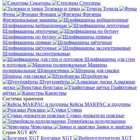
Секаторы
Степлеры
Тележки и тачки
Точила
Фены
Фонари
Фрезеры
Фрезеровальные машины
Шлифмашины вибрационные
Шлифмашины ленточные
Шлифмашины по бетону
Шлифмашины прямые
Шлифмашины щёточные
Шлифмашины эксцентриковые
Шлифмашины для стен
и потолков
Машины
полировальные
Шовнарезчики
Шприцы для смазки
Штроборезы
Шуруповёрты
Алмазные
диски
Верстаки
Графитовые
щётки
Канистры
Системы хранения
Кейсы MAKPAC и поддоны
Рюкзаки
Сумки
Сумки-держатели поясные
Термобоксы-холодильники
Чемоданы
Замки и защёлки
Серия XGT 40V
Болгарки XGT