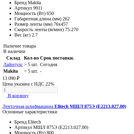
Бренд
Makita
Артикул
9911
Мощность (Вт)
650
Габаритная длина (мм)
262
Размер ленты (мм)
76x457
Скорость ленты (м/мин)
75-270
Вес (кг)
2.7
Наличие товара
В наличии
Склад
Кол-во
Срок поставки.
Лайнтулс
> 5 шт.
Сегодня
Makita
> 5 шт.
-
13 090 ₽
Цена указана с НДС 22%
В корзину
Ленточная шлифмашина
Elitech МШЛ 875Э (E2213.027.00)
Основные характеристики
Бренд
Elitech
Артикул
МШЛ 875Э (E2213.027.00)
Мощность (Вт)
800