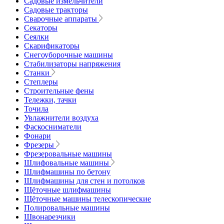
Садовые измельчители
Садовые тракторы
Сварочные аппараты
Секаторы
Сеялки
Скарификаторы
Снегоуборочные машины
Стабилизаторы напряжения
Станки
Степлеры
Строительные фены
Тележки, тачки
Точила
Увлажнители воздуха
Фаскосниматели
Фонари
Фрезеры
Фрезеровальные машины
Шлифовальные машины
Шлифмашины по бетону
Шлифмашины для стен и потолков
Щёточные шлифмашины
Щёточные машины телескопические
Полировальные машины
Швонарезчики