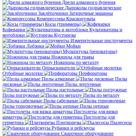
Дрели алмазного бурения
Дыроколы гидравлические
Заклёпочники
Затирочные машины
Компрессоры
Краскопульты
Косы (триммеры)
Кофеварки
Культиваторы и
мотоблоки
Кусторезы
Измерительные инструменты
Лобзики
Мойки
Мультитулы (реноваторы)
Ножницы для травы
Ножницы по металлу
Опрыскиватели
Отбойные молотки
Перфораторы
Пилы алмазные
Пилы
дисковые
Пилы ленточные
Пилы настольные
Пилы погружные
Пилы по металлу
Пилы сабельные
Пилы торцовочные
Пилы цепные
Пистолеты для вязки
арматуры
Пистолеты для
герметика
Плиткорезы
Пылесосы
Рубанки и рейсмусы
Сварочное оборудование