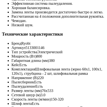
Эффективная система пылеудаления.
Хорошая балансировка.
Замена ленты производится достаточно быстро и легко.
Рассчитанная на 4 положения дополнительная рукоятка.
Чемодан.
Низкий шум.
Технические характеристики
Бренд
Ryobi
Артикул
5133001146
Тип устройства
Электрический
Мощность (Вт)
800
Габаритная длина (мм)
380
Кейс
Есть
Комплектация
Шлифовальная лента (зерно 60х1, 100х1,
120х1), струбцина - 2 шт, шлифовальная рамка
Напряжение (В)
220
Пылесборник
Есть
Пылеудаление
Есть
Размер ленты (мм)
76х533
Сетевой шнур (м)
3.0
Скорость ленты (м/мин)
150-320
Шлиф лента
Есть