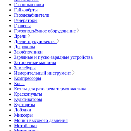
Газонокосилки
Гайковёрты
Гвоздезабиватели
Генераторы
Граверы
Грузоподъёмное оборудование
Дрели
Дрели-шуруповёрты
Дыроколы
Заклёпочники
Зарядные и пуско-зарядные устройства
Затирочные машины
Землебуры
Измерительный инструмент
Компрессоры
Косы
Котлы для разогрева термопластика
Краскопульты
Культиваторы
Кусторезы
Лобзики
Миксеры
Мойки высокого давления
Мотоблоки
Мотопомпы