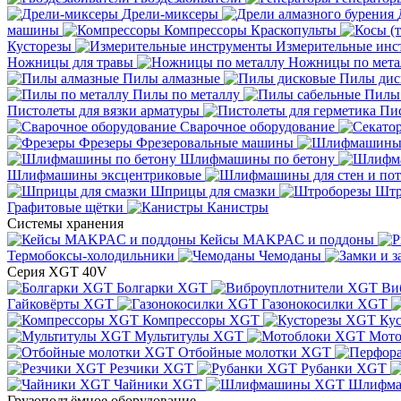
Дрели-миксеры
машины
Компрессоры
Краскопульты
Кусторезы
Измерительные инс
Ножницы для травы
Ножницы по мета
Пилы алмазные
Пилы дис
Пилы по металлу
Пилы
Пистолеты для вязки арматуры
Пис
Сварочное оборудование
Фрезеры
Фрезеровальные машины
Шлифмашины по бетону
Шлифмашины эксцентриковые
Шприцы для смазки
Штр
Графитовые щётки
Канистры
Системы хранения
Кейсы MAKPAC и поддоны
Термобоксы-холодильники
Чемоданы
Серия XGT 40V
Болгарки XGT
Ви
Гайковёрты XGT
Газонокосилки XGT
Компрессоры XGT
Ку
Мультитулы XGT
Мото
Отбойные молотки XGT
Резчики XGT
Рубанки XGT
Чайники XGT
Шлифм
Грузоподъёмное оборудование