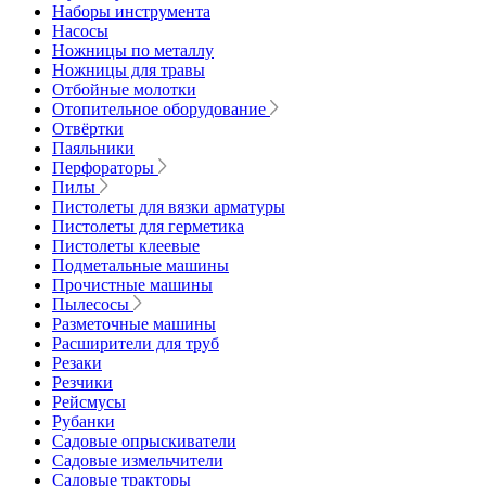
Наборы инструмента
Насосы
Ножницы по металлу
Ножницы для травы
Отбойные молотки
Отопительное оборудование
Отвёртки
Паяльники
Перфораторы
Пилы
Пистолеты для вязки арматуры
Пистолеты для герметика
Пистолеты клеевые
Подметальные машины
Прочистные машины
Пылесосы
Разметочные машины
Расширители для труб
Резаки
Резчики
Рейсмусы
Рубанки
Садовые опрыскиватели
Садовые измельчители
Садовые тракторы