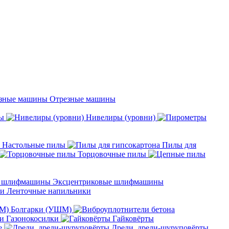
Отрезные машины
ы
Нивелиры (уровни)
Настольные пилы
Пилы для
Торцовочные пилы
Эксцентриковые шлифмашины
Ленточные напильники
Болгарки (УШМ)
Газонокосилки
Гайковёрты
е
Дрели, дрели-шуруповёрты