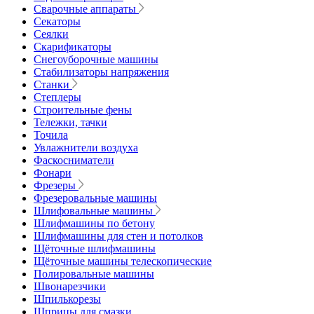
Сварочные аппараты
Секаторы
Сеялки
Скарификаторы
Снегоуборочные машины
Стабилизаторы напряжения
Станки
Степлеры
Строительные фены
Тележки, тачки
Точила
Увлажнители воздуха
Фаскосниматели
Фонари
Фрезеры
Фрезеровальные машины
Шлифовальные машины
Шлифмашины по бетону
Шлифмашины для стен и потолков
Щёточные шлифмашины
Щёточные машины телескопические
Полировальные машины
Швонарезчики
Шпилькорезы
Шприцы для смазки