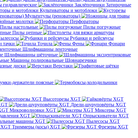
 гидравлические
Заклёпочники
Затирочные
Культиваторы и мотоблоки
Мультитулы (реноваторы)
бойные молотки
Перфораторы
Пилы настольные
Пилы погружные
Пилы цепные
ылесосы
Рубанки и рейсмусы
и тачки
Точила
Фены
Фонари
Шлифмашины ленточные
Шлифмашины щёточные
Машины полировальные
Шовнарезчики
азные диски
Верстаки
умки-держатели поясные
Высоторезы XGT
XGT
Дрели-шуруповёрты XGT
Микроволновки XGT
Миксеры XGT
давления XGT
Опрыскиватели XGT
альные машины XGT
Пылесосы XGT
Триммеры (косы) XGT
Фрезеры XGT