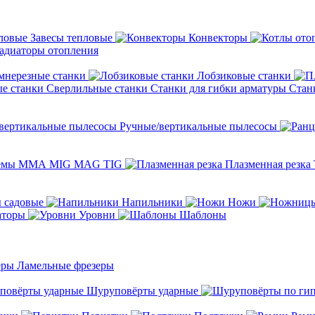
Завесы тепловые
Конвекторы
адиаторы отопления
мнерезные станки
Лобзиковые станки
Сверлильные станки
Станки для гибки арматуры
Стан
Ручные/вертикальные пылесосы
темы ММА MIG MAG TIG
Плазменная резка
 садовые
Напильники
Ножи
аторы
Уровни
Шаблоны
Ламельные фрезеры
Шуруповёрты ударные