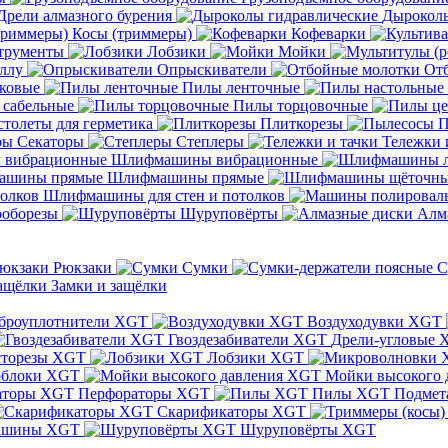
Дрели алмазного бурения
Дыроколы
Косы (триммеры)
Кофеварки
трументы
Лобзики
Мойки
ллу
Опрыскиватели
От
ковые
Пилы ленточные
 сабельные
Пилы торцовочные
толеты для герметика
Плиткорезы
П
Секаторы
Степлеры
Тележки 
Шлифмашины вибрационные
Шлифмашины прямые
Шлифмашины для стен и потолков
оборезы
Шуруповёрты
Алм
Рюкзаки
Сумки
С
Замки и защёлки
броуплотнители XGT
Воздуходувки XGT
Гвоздезабиватели XGT
Дрели-угловые 
сторезы XGT
Лобзики XGT
блоки XGT
Мойки высокого 
Перфораторы XGT
Пилы XGT
Подмет
Скарификаторы XGT
ашины XGT
Шуруповёрты XGT