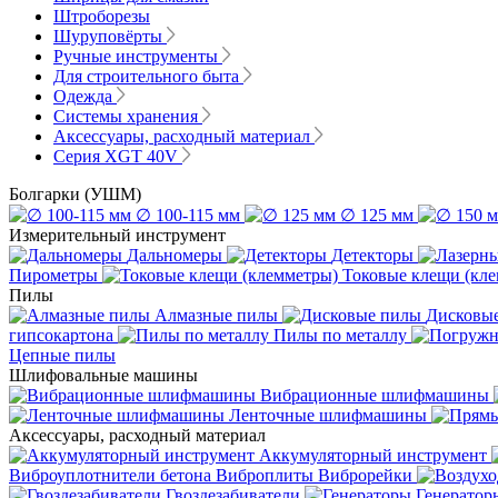
Штроборезы
Шуруповёрты
Ручные инструменты
Для строительного быта
Одежда
Системы хранения
Аксессуары, расходный материал
Серия XGT 40V
Болгарки (УШМ)
∅ 100-115 мм
∅ 125 мм
Измерительный инструмент
Дальномеры
Детекторы
Пирометры
Токовые клещи (кл
Пилы
Алмазные пилы
Дисковы
гипсокартона
Пилы по металлу
Цепные пилы
Шлифовальные машины
Вибрационные шлифмашины
Ленточные шлифмашины
Аксессуары, расходный материал
Аккумуляторный инструмент
Виброуплотнители бетона
Виброплиты
Виброрейки
Гвоздезабиватели
Генератор