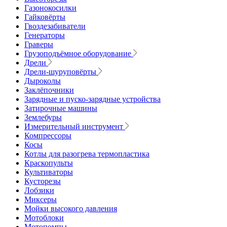
Газонокосилки
Гайковёрты
Гвоздезабиватели
Генераторы
Граверы
Грузоподъёмное оборудование
Дрели
Дрели-шуруповёрты
Дыроколы
Заклёпочники
Зарядные и пуско-зарядные устройства
Затирочные машины
Землебуры
Измерительный инструмент
Компрессоры
Косы
Котлы для разогрева термопластика
Краскопульты
Культиваторы
Кусторезы
Лобзики
Миксеры
Мойки высокого давления
Мотоблоки
Мотопомпы