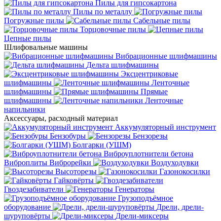
Пилы для гипсокартона
Пилы по металлу
Погружные пилы
Сабельные пилы
Торцовочные пилы
Цепные пилы
Шлифовальные машины
Вибрационные шлифмашины
Дельта шлифмашины
Эксцентриковые
шлифмашины
Ленточные
шлифмашины
Прямые
шлифмашины
Ленточные
напильники
Аксессуары, расходный материал
Аккумуляторный инструмент
Бензобуры
Бензорезы
Болгарки (УШМ)
Виброуплотнители бетона
Виброплиты
Виброрейки
Воздуходувки
Высоторезы
Газонокосилки
Гайковёрты
Гвоздезабиватели
Генераторы
Грузоподъёмное
оборудование
Дрели, дрели-
шуруповёрты
Дрели-миксеры