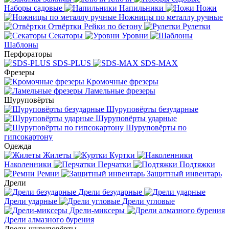
Наборы садовые
Напильники
Ножи
Ножницы по металлу ручные
Отвёртки
Рейки по бетону
Рулетки
Секаторы
Уровни
Шаблоны
Перфораторы
SDS-PLUS
SDS-MAX
Фрезеры
Кромочные фрезеры
Ламельные фрезеры
Шуруповёрты
Шуруповёрты безударные
Шуруповёрты ударные
Шуруповёрты по
гипсокартону
Одежда
Жилеты
Куртки
Наколенники
Перчатки
Подтяжки
Ремни
Защитный инвентарь
Дрели
Дрели безударные
Дрели ударные
Дрели угловые
Дрели-миксеры
Дрели алмазного бурения
Дрели-шуруповёрты