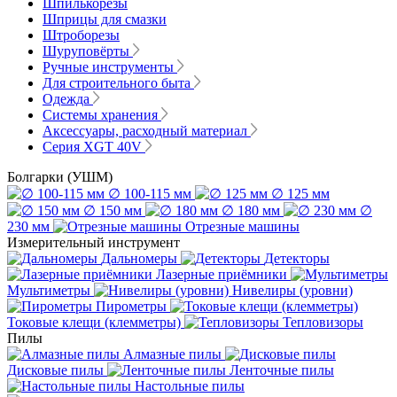
Шпилькорезы
Шприцы для смазки
Штроборезы
Шуруповёрты
Ручные инструменты
Для строительного быта
Одежда
Системы хранения
Аксессуары, расходный материал
Серия XGT 40V
Болгарки (УШМ)
∅ 100-115 мм
∅ 125 мм
∅ 150 мм
∅ 180 мм
∅
230 мм
Отрезные машины
Измерительный инструмент
Дальномеры
Детекторы
Лазерные приёмники
Мультиметры
Нивелиры (уровни)
Пирометры
Токовые клещи (клемметры)
Тепловизоры
Пилы
Алмазные пилы
Дисковые пилы
Ленточные пилы
Настольные пилы