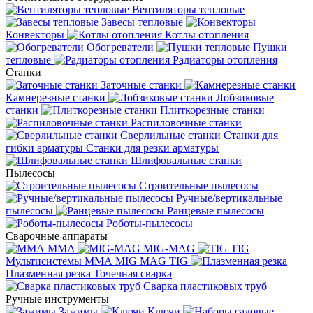
Вентиляторы тепловые
Завесы тепловые
Конвекторы
Котлы отопления
Обогреватели
Пушки
тепловые
Радиаторы отопления
Станки
Заточные станки
Камнерезные станки
Лобзиковые
станки
Плиткорезные станки
Распиловочные станки
Сверлильные станки
Станки для
гибки арматуры
Станки для резки арматуры
Шлифовальные станки
Пылесосы
Строительные пылесосы
Ручные/вертикальные
пылесосы
Ранцевые пылесосы
Роботы-пылесосы
Сварочные аппараты
MMA
MIG-MAG
TIG
Мультисистемы ММА MIG MAG TIG
Плазменная резка
Точечная сварка
Cварка пластиковых труб
Ручные инструменты
Зажимы
Ключи