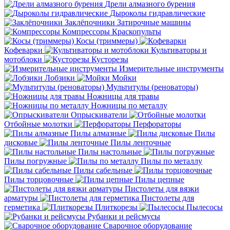
Дрели алмазного бурения
Дыроколы гидравлические
Заклёпочники
Затирочные машины
Компрессоры
Краскопульты
Косы (триммеры)
Кофеварки
Культиваторы и
мотоблоки
Кусторезы
Измерительные инструменты
Лобзики
Мойки
Мультитулы (реноваторы)
Ножницы для травы
Ножницы по металлу
Опрыскиватели
Отбойные молотки
Перфораторы
Пилы алмазные
Пилы
дисковые
Пилы ленточные
Пилы настольные
Пилы погружные
Пилы по металлу
Пилы сабельные
Пилы торцовочные
Пилы цепные
Пистолеты для вязки
арматуры
Пистолеты для
герметика
Плиткорезы
Пылесосы
Рубанки и рейсмусы
Сварочное оборудование