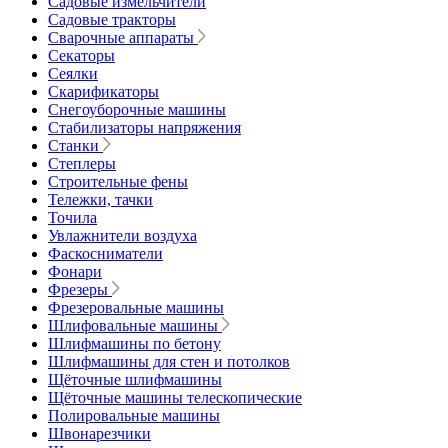
Садовые измельчители
Садовые тракторы
Сварочные аппараты
Секаторы
Сеялки
Скарификаторы
Снегоуборочные машины
Стабилизаторы напряжения
Станки
Степлеры
Строительные фены
Тележки, тачки
Точила
Увлажнители воздуха
Фаскосниматели
Фонари
Фрезеры
Фрезеровальные машины
Шлифовальные машины
Шлифмашины по бетону
Шлифмашины для стен и потолков
Щёточные шлифмашины
Щёточные машины телескопические
Полировальные машины
Швонарезчики