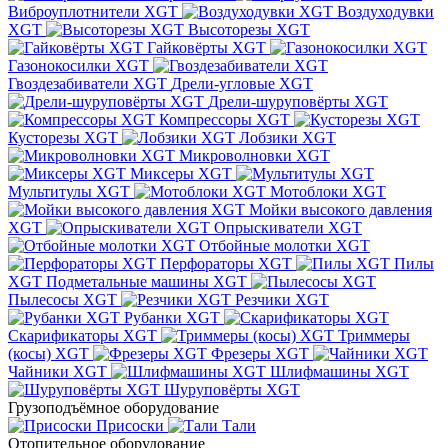
Виброуплотнители XGT
Воздуходувки
XGT
Высоторезы XGT
Гайковёрты XGT
Газонокосилки XGT
Гвоздезабиватели XGT
Дрели-угловые XGT
Дрели-шуруповёрты XGT
Компрессоры XGT
Кусторезы XGT
Лобзики XGT
Микроволновки XGT
Миксеры XGT
Мультитулы XGT
Мотоблоки XGT
Мойки высокого давления
XGT
Опрыскиватели XGT
Отбойные молотки XGT
Перфораторы XGT
Пилы
XGT
Подметальные машины XGT
Пылесосы XGT
Резчики XGT
Рубанки XGT
Скарификаторы XGT
Триммеры
(косы) XGT
Фрезеры XGT
Чайники XGT
Шлифмашины XGT
Шуруповёрты XGT
Грузоподъёмное оборудование
Присоски
Тали
Отопительное оборудование