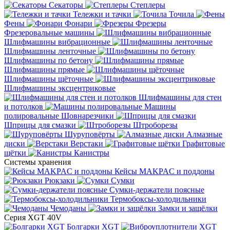
Секаторы
Степлеры
Тележки и тачки
Точила
Фены
Фонари
Фрезеры
Фрезеровальные машины
Шлифмашины вибрационные
Шлифмашины ленточные
Шлифмашины по бетону
Шлифмашины прямые
Шлифмашины щёточные
Шлифмашины эксцентриковые
Шлифмашины для стен
и потолков
Машины
полировальные
Шовнарезчики
Шприцы для смазки
Штроборезы
Шуруповёрты
Алмазные
диски
Верстаки
Графитовые
щётки
Канистры
Системы хранения
Кейсы MAKPAC и поддоны
Рюкзаки
Сумки
Сумки-держатели поясные
Термобоксы-холодильники
Чемоданы
Замки и защёлки
Серия XGT 40V
Болгарки XGT