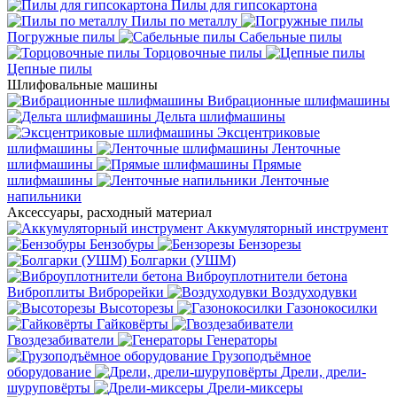
Пилы для гипсокартона
Пилы по металлу
Погружные пилы
Сабельные пилы
Торцовочные пилы
Цепные пилы
Шлифовальные машины
Вибрационные шлифмашины
Дельта шлифмашины
Эксцентриковые
шлифмашины
Ленточные
шлифмашины
Прямые
шлифмашины
Ленточные
напильники
Аксессуары, расходный материал
Аккумуляторный инструмент
Бензобуры
Бензорезы
Болгарки (УШМ)
Виброуплотнители бетона
Виброплиты
Виброрейки
Воздуходувки
Высоторезы
Газонокосилки
Гайковёрты
Гвоздезабиватели
Генераторы
Грузоподъёмное
оборудование
Дрели, дрели-
шуруповёрты
Дрели-миксеры