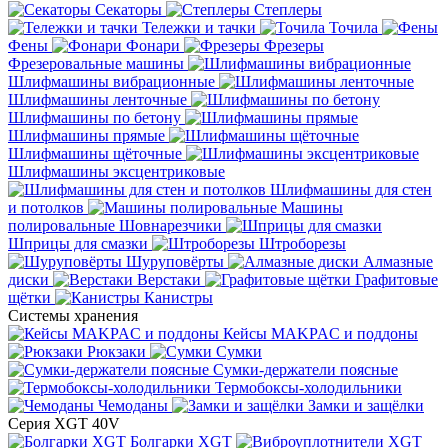
Секаторы
Степлеры
Тележки и тачки
Точила
Фены
Фонари
Фрезеры
Фрезеровальные машины
Шлифмашины вибрационные
Шлифмашины ленточные
Шлифмашины по бетону
Шлифмашины прямые
Шлифмашины щёточные
Шлифмашины эксцентриковые
Шлифмашины для стен
и потолков
Машины
полировальные
Шовнарезчики
Шприцы для смазки
Штроборезы
Шуруповёрты
Алмазные
диски
Верстаки
Графитовые
щётки
Канистры
Системы хранения
Кейсы MAKPAC и поддоны
Рюкзаки
Сумки
Сумки-держатели поясные
Термобоксы-холодильники
Чемоданы
Замки и защёлки
Серия XGT 40V
Болгарки XGT