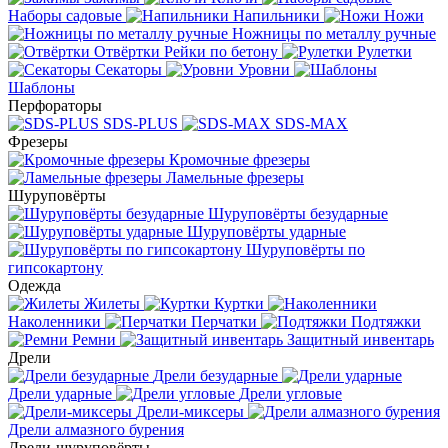
Наборы садовые
Напильники
Ножи
Ножницы по металлу ручные
Отвёртки
Рейки по бетону
Рулетки
Секаторы
Уровни
Шаблоны
Перфораторы
SDS-PLUS
SDS-MAX
Фрезеры
Кромочные фрезеры
Ламельные фрезеры
Шуруповёрты
Шуруповёрты безударные
Шуруповёрты ударные
Шуруповёрты по
гипсокартону
Одежда
Жилеты
Куртки
Наколенники
Перчатки
Подтяжки
Ремни
Защитный инвентарь
Дрели
Дрели безударные
Дрели ударные
Дрели угловые
Дрели-миксеры
Дрели алмазного бурения
Дрели-шуруповёрты