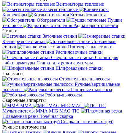
Вентиляторы тепловые
Завесы тепловые
Конвекторы
Котлы отопления
Обогреватели
Пушки
тепловые
Радиаторы отопления
Станки
Заточные станки
Камнерезные станки
Лобзиковые
станки
Плиткорезные станки
Распиловочные станки
Сверлильные станки
Станки для
гибки арматуры
Станки для резки арматуры
Шлифовальные станки
Пылесосы
Строительные пылесосы
Ручные/вертикальные
пылесосы
Ранцевые пылесосы
Роботы-пылесосы
Сварочные аппараты
MMA
MIG-MAG
TIG
Мультисистемы ММА MIG MAG TIG
Плазменная резка
Точечная сварка
Cварка пластиковых труб
Ручные инструменты
Зажимы
Ключи