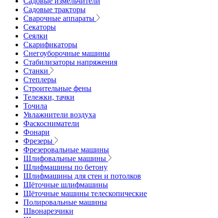
Садовые измельчители
Садовые тракторы
Сварочные аппараты
Секаторы
Сеялки
Скарификаторы
Снегоуборочные машины
Стабилизаторы напряжения
Станки
Степлеры
Строительные фены
Тележки, тачки
Точила
Увлажнители воздуха
Фаскосниматели
Фонари
Фрезеры
Фрезеровальные машины
Шлифовальные машины
Шлифмашины по бетону
Шлифмашины для стен и потолков
Щёточные шлифмашины
Щёточные машины телескопические
Полировальные машины
Швонарезчики