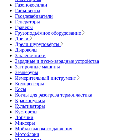
Газонокосилки
Гайковёрты
Гвоздезабиватели
Генераторы
Граверы
Грузоподъёмное оборудование
Дрели
Дрели-шуруповёрты
Дыроколы
Заклёпочники
Зарядные и пуско-зарядные устройства
Затирочные машины
Землебуры
Измерительный инструмент
Компрессоры
Косы
Котлы для разогрева термопластика
Краскопульты
Культиваторы
Кусторезы
Лобзики
Миксеры
Мойки высокого давления
Мотоблоки
Мотопомпы