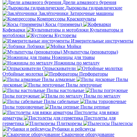
Дрели алмазного бурения
Дыроколы гидравлические
Заклёпочники
Затирочные машины
Компрессоры
Краскопульты
Косы (триммеры)
Кофеварки
Культиваторы и
мотоблоки
Кусторезы
Измерительные инструменты
Лобзики
Мойки
Мультитулы (реноваторы)
Ножницы для травы
Ножницы по металлу
Опрыскиватели
Отбойные молотки
Перфораторы
Пилы алмазные
Пилы
дисковые
Пилы ленточные
Пилы настольные
Пилы погружные
Пилы по металлу
Пилы сабельные
Пилы торцовочные
Пилы цепные
Пистолеты для вязки
арматуры
Пистолеты для
герметика
Плиткорезы
Пылесосы
Рубанки и рейсмусы
Сварочное оборудование