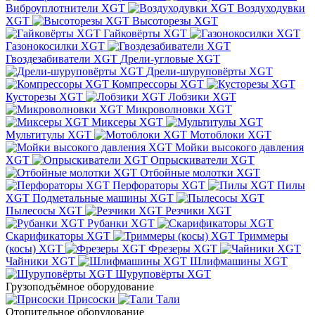
Виброуплотнители XGT
Воздуходувки
XGT
Высоторезы XGT
Гайковёрты XGT
Газонокосилки XGT
Гвоздезабиватели XGT
Дрели-угловые XGT
Дрели-шуруповёрты XGT
Компрессоры XGT
Кусторезы XGT
Лобзики XGT
Микроволновки XGT
Миксеры XGT
Мультитулы XGT
Мотоблоки XGT
Мойки высокого давления
XGT
Опрыскиватели XGT
Отбойные молотки XGT
Перфораторы XGT
Пилы
XGT
Подметальные машины XGT
Пылесосы XGT
Резчики XGT
Рубанки XGT
Скарификаторы XGT
Триммеры
(косы) XGT
Фрезеры XGT
Чайники XGT
Шлифмашины XGT
Шуруповёрты XGT
Грузоподъёмное оборудование
Присоски
Тали
Отопительное оборудование