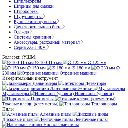
Шпилькорезы
Шприцы для смазки
Штроборезы
Шуруповёрты
Ручные инструменты
Для строительного быта
Одежда
Системы хранения
Аксессуары, расходный материал
Серия XGT 40V
Болгарки (УШМ)
∅ 100-115 мм
∅ 125 мм
∅ 150 мм
∅ 180 мм
∅
230 мм
Отрезные машины
Измерительный инструмент
Дальномеры
Детекторы
Лазерные приёмники
Мультиметры
Нивелиры (уровни)
Пирометры
Токовые клещи (клемметры)
Тепловизоры
Пилы
Алмазные пилы
Дисковые пилы
Ленточные пилы
Настольные пилы