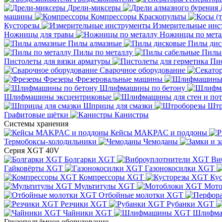
Дрели-миксеры
машины
Компрессоры
Краскопульты
Кусторезы
Измерительные инс
Ножницы для травы
Ножницы по мета
Пилы алмазные
Пилы дис
Пилы по металлу
Пилы
Пистолеты для вязки арматуры
Пис
Сварочное оборудование
Фрезеры
Фрезеровальные машины
Шлифмашины по бетону
Шлифмашины эксцентриковые
Шприцы для смазки
Штр
Графитовые щётки
Канистры
Системы хранения
Кейсы MAKPAC и поддоны
Термобоксы-холодильники
Чемоданы
Серия XGT 40V
Болгарки XGT
Ви
Гайковёрты XGT
Газонокосилки XGT
Компрессоры XGT
Ку
Мультитулы XGT
Мото
Отбойные молотки XGT
Резчики XGT
Рубанки XGT
Чайники XGT
Шлифм
Грузоподъёмное оборудование