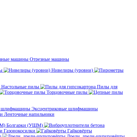
Отрезные машины
ы
Нивелиры (уровни)
Настольные пилы
Пилы для
Торцовочные пилы
Эксцентриковые шлифмашины
Ленточные напильники
Болгарки (УШМ)
Газонокосилки
Гайковёрты
е
Дрели, дрели-шуруповёрты