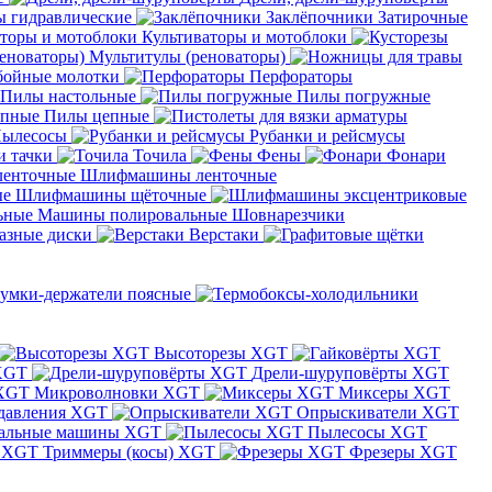
 гидравлические
Заклёпочники
Затирочные
Культиваторы и мотоблоки
Мультитулы (реноваторы)
бойные молотки
Перфораторы
Пилы настольные
Пилы погружные
Пилы цепные
ылесосы
Рубанки и рейсмусы
и тачки
Точила
Фены
Фонари
Шлифмашины ленточные
Шлифмашины щёточные
Машины полировальные
Шовнарезчики
азные диски
Верстаки
умки-держатели поясные
Высоторезы XGT
XGT
Дрели-шуруповёрты XGT
Микроволновки XGT
Миксеры XGT
давления XGT
Опрыскиватели XGT
альные машины XGT
Пылесосы XGT
Триммеры (косы) XGT
Фрезеры XGT