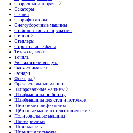
Сварочные аппараты
Секаторы
Сеялки
Скарификаторы
Снегоуборочные машины
Стабилизаторы напряжения
Станки
Степлеры
Строительные фены
Тележки, тачки
Точила
Увлажнители воздуха
Фаскосниматели
Фонари
Фрезеры
Фрезеровальные машины
Шлифовальные машины
Шлифмашины по бетону
Шлифмашины для стен и потолков
Щёточные шлифмашины
Щёточные машины телескопические
Полировальные машины
Швонарезчики
Шпилькорезы
Шприцы для смазки