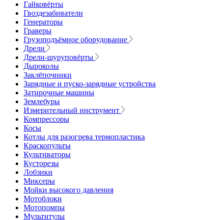
Гайковёрты
Гвоздезабиватели
Генераторы
Граверы
Грузоподъёмное оборудование
Дрели
Дрели-шуруповёрты
Дыроколы
Заклёпочники
Зарядные и пуско-зарядные устройства
Затирочные машины
Землебуры
Измерительный инструмент
Компрессоры
Косы
Котлы для разогрева термопластика
Краскопульты
Культиваторы
Кусторезы
Лобзики
Миксеры
Мойки высокого давления
Мотоблоки
Мотопомпы
Мультитулы