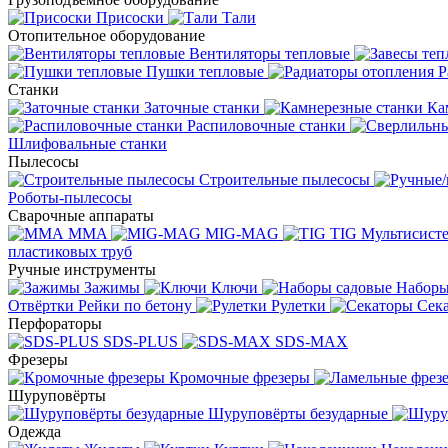
Присоски
Тали
Отопительное оборудование
Вентиляторы тепловые
Пушки тепловые
Р
Станки
Заточные станки
Ка
Распиловочные станки
Шлифовальные станки
Пылесосы
Строительные пылесосы
Роботы-пылесосы
Сварочные аппараты
MMA
MIG-MAG
TIG
Мультисис
пластиковых труб
Ручные инструменты
Зажимы
Ключи
Наборы
Отвёртки
Рейки по бетону
Рулетки
Сек
Перфораторы
SDS-PLUS
SDS-MAX
Фрезеры
Кромочные фрезеры
Шуруповёрты
Шуруповёрты безударные
Одежда