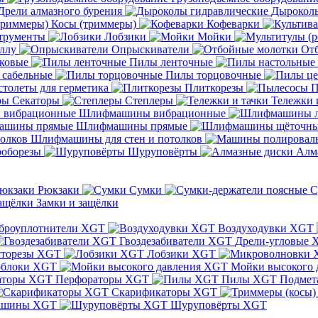
Дрели алмазного бурения
Дыроколы
Косы (триммеры)
Кофеварки
трументы
Лобзики
Мойки
ллу
Опрыскиватели
От
ковые
Пилы ленточные
 сабельные
Пилы торцовочные
толеты для герметика
Плиткорезы
П
Секаторы
Степлеры
Тележки 
Шлифмашины вибрационные
Шлифмашины прямые
Шлифмашины для стен и потолков
оборезы
Шуруповёрты
Алм
Рюкзаки
Сумки
С
Замки и защёлки
броуплотнители XGT
Воздуходувки XGT
Гвоздезабиватели XGT
Дрели-угловые 
сторезы XGT
Лобзики XGT
блоки XGT
Мойки высокого 
Перфораторы XGT
Пилы XGT
Подмет
Скарификаторы XGT
ашины XGT
Шуруповёрты XGT