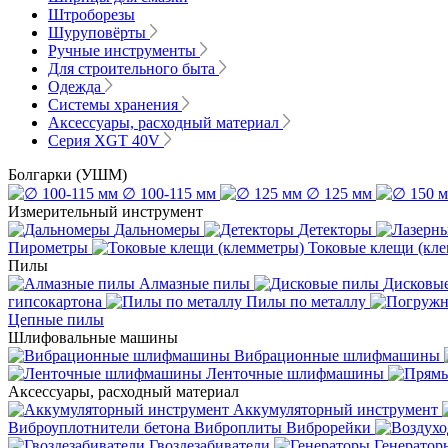
Штроборезы
Шуруповёрты
Ручные инструменты
Для строительного быта
Одежда
Системы хранения
Аксессуары, расходный материал
Серия XGT 40V
Болгарки (УШМ)
∅ 100-115 мм
∅ 125 мм
Измерительный инструмент
Дальномеры
Детекторы
Пирометры
Токовые клещи (кл
Пилы
Алмазные пилы
Дисковы
гипсокартона
Пилы по металлу
Цепные пилы
Шлифовальные машины
Вибрационные шлифмашины
Ленточные шлифмашины
Аксессуары, расходный материал
Аккумуляторный инструмент
Виброуплотнители бетона
Виброплиты
Виброрейки
Гвоздезабиватели
Генератор