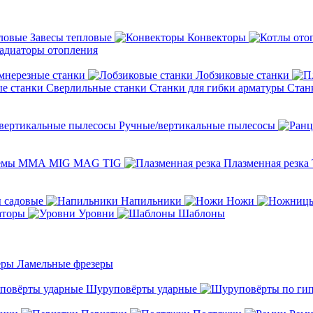
Завесы тепловые
Конвекторы
адиаторы отопления
мнерезные станки
Лобзиковые станки
Сверлильные станки
Станки для гибки арматуры
Стан
Ручные/вертикальные пылесосы
темы ММА MIG MAG TIG
Плазменная резка
 садовые
Напильники
Ножи
аторы
Уровни
Шаблоны
Ламельные фрезеры
Шуруповёрты ударные