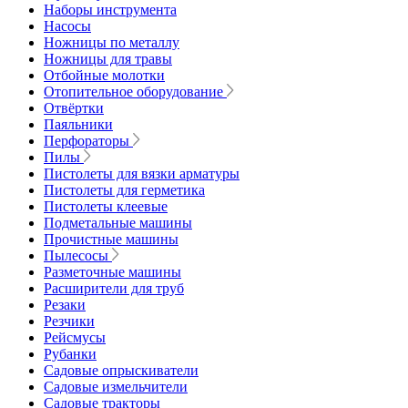
Наборы инструмента
Насосы
Ножницы по металлу
Ножницы для травы
Отбойные молотки
Отопительное оборудование
Отвёртки
Паяльники
Перфораторы
Пилы
Пистолеты для вязки арматуры
Пистолеты для герметика
Пистолеты клеевые
Подметальные машины
Прочистные машины
Пылесосы
Разметочные машины
Расширители для труб
Резаки
Резчики
Рейсмусы
Рубанки
Садовые опрыскиватели
Садовые измельчители
Садовые тракторы