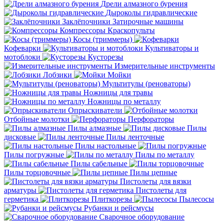
Дрели алмазного бурения
Дыроколы гидравлические
Заклёпочники
Затирочные машины
Компрессоры
Краскопульты
Косы (триммеры)
Кофеварки
Культиваторы и
мотоблоки
Кусторезы
Измерительные инструменты
Лобзики
Мойки
Мультитулы (реноваторы)
Ножницы для травы
Ножницы по металлу
Опрыскиватели
Отбойные молотки
Перфораторы
Пилы алмазные
Пилы
дисковые
Пилы ленточные
Пилы настольные
Пилы погружные
Пилы по металлу
Пилы сабельные
Пилы торцовочные
Пилы цепные
Пистолеты для вязки
арматуры
Пистолеты для
герметика
Плиткорезы
Пылесосы
Рубанки и рейсмусы
Сварочное оборудование