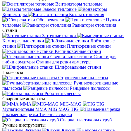
Вентиляторы тепловые
Завесы тепловые
Конвекторы
Котлы отопления
Обогреватели
Пушки
тепловые
Радиаторы отопления
Станки
Заточные станки
Камнерезные станки
Лобзиковые
станки
Плиткорезные станки
Распиловочные станки
Сверлильные станки
Станки для
гибки арматуры
Станки для резки арматуры
Шлифовальные станки
Пылесосы
Строительные пылесосы
Ручные/вертикальные
пылесосы
Ранцевые пылесосы
Роботы-пылесосы
Сварочные аппараты
MMA
MIG-MAG
TIG
Мультисистемы ММА MIG MAG TIG
Плазменная резка
Точечная сварка
Cварка пластиковых труб
Ручные инструменты
Зажимы
Ключи