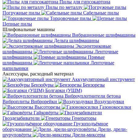
Пилы для гипсокартона
Пилы по металлу
Погружные пилы
Сабельные пилы
Торцовочные пилы
Цепные пилы
Шлифовальные машины
Вибрационные шлифмашины
Дельта шлифмашины
Эксцентриковые
шлифмашины
Ленточные
шлифмашины
Прямые
шлифмашины
Ленточные
напильники
Аксессуары, расходный материал
Аккумуляторный инструмент
Бензобуры
Бензорезы
Болгарки (УШМ)
Виброуплотнители бетона
Виброплиты
Виброрейки
Воздуходувки
Высоторезы
Газонокосилки
Гайковёрты
Гвоздезабиватели
Генераторы
Грузоподъёмное
оборудование
Дрели, дрели-
шуруповёрты
Дрели-миксеры