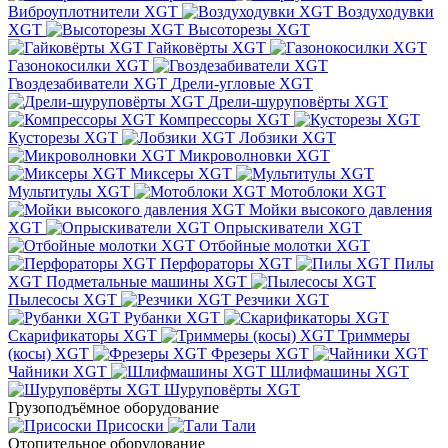
Виброуплотнители XGT
Воздуходувки
XGT
Высоторезы XGT
Гайковёрты XGT
Газонокосилки XGT
Гвоздезабиватели XGT
Дрели-угловые XGT
Дрели-шуруповёрты XGT
Компрессоры XGT
Кусторезы XGT
Лобзики XGT
Микроволновки XGT
Миксеры XGT
Мультитулы XGT
Мотоблоки XGT
Мойки высокого давления
XGT
Опрыскиватели XGT
Отбойные молотки XGT
Перфораторы XGT
Пилы
XGT
Подметальные машины XGT
Пылесосы XGT
Резчики XGT
Рубанки XGT
Скарификаторы XGT
Триммеры
(косы) XGT
Фрезеры XGT
Чайники XGT
Шлифмашины XGT
Шуруповёрты XGT
Грузоподъёмное оборудование
Присоски
Тали
Отопительное оборудование