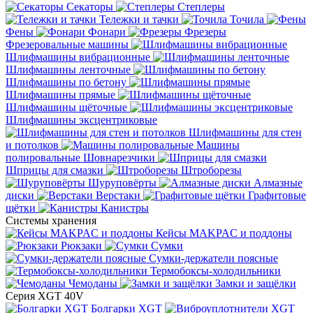
Секаторы
Степлеры
Тележки и тачки
Точила
Фены
Фонари
Фрезеры
Фрезеровальные машины
Шлифмашины вибрационные
Шлифмашины ленточные
Шлифмашины по бетону
Шлифмашины прямые
Шлифмашины щёточные
Шлифмашины эксцентриковые
Шлифмашины для стен
и потолков
Машины
полировальные
Шовнарезчики
Шприцы для смазки
Штроборезы
Шуруповёрты
Алмазные
диски
Верстаки
Графитовые
щётки
Канистры
Системы хранения
Кейсы MAKPAC и поддоны
Рюкзаки
Сумки
Сумки-держатели поясные
Термобоксы-холодильники
Чемоданы
Замки и защёлки
Серия XGT 40V
Болгарки XGT