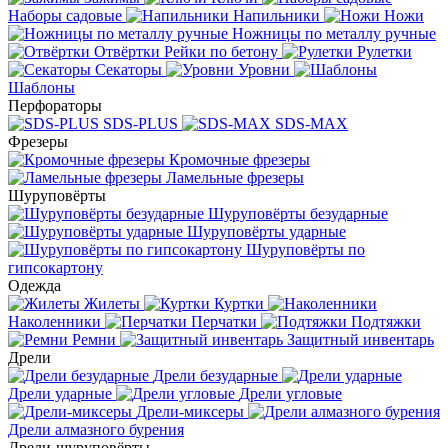
Наборы садовые
Напильники
Ножи
Ножницы по металлу ручные
Отвёртки
Рейки по бетону
Рулетки
Секаторы
Уровни
Шаблоны
Перфораторы
SDS-PLUS
SDS-MAX
Фрезеры
Кромочные фрезеры
Ламельные фрезеры
Шуруповёрты
Шуруповёрты безударные
Шуруповёрты ударные
Шуруповёрты по
гипсокартону
Одежда
Жилеты
Куртки
Наколенники
Перчатки
Подтяжки
Ремни
Защитный инвентарь
Дрели
Дрели безударные
Дрели ударные
Дрели угловые
Дрели-миксеры
Дрели алмазного бурения
Дрели-шуруповёрты