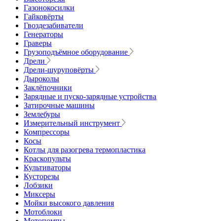
Газонокосилки
Гайковёрты
Гвоздезабиватели
Генераторы
Граверы
Грузоподъёмное оборудование
Дрели
Дрели-шуруповёрты
Дыроколы
Заклёпочники
Зарядные и пуско-зарядные устройства
Затирочные машины
Землебуры
Измерительный инструмент
Компрессоры
Косы
Котлы для разогрева термопластика
Краскопульты
Культиваторы
Кусторезы
Лобзики
Миксеры
Мойки высокого давления
Мотоблоки
Мотопомпы