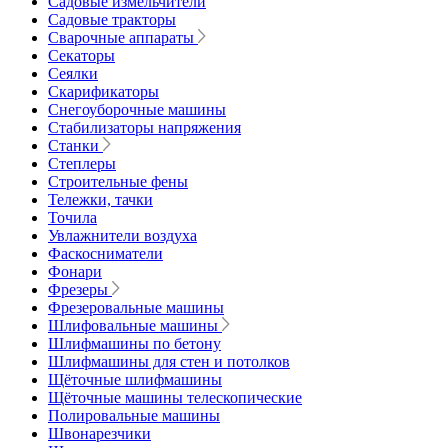
Садовые измельчители
Садовые тракторы
Сварочные аппараты
Секаторы
Сеялки
Скарификаторы
Снегоуборочные машины
Стабилизаторы напряжения
Станки
Степлеры
Строительные фены
Тележки, тачки
Точила
Увлажнители воздуха
Фаскосниматели
Фонари
Фрезеры
Фрезеровальные машины
Шлифовальные машины
Шлифмашины по бетону
Шлифмашины для стен и потолков
Щёточные шлифмашины
Щёточные машины телескопические
Полировальные машины
Швонарезчики