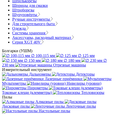
Шпилькорезы
Шприцы для смазки
Штроборезы
Шуруповёрты
Ручные инструменты
Для строительного быта
Одежда
Системы хранения
Аксессуары, расходный материал
Серия XGT 40V
Болгарки (УШМ)
∅ 100-115 мм
∅ 125 мм
∅ 150 мм
∅ 180 мм
∅
230 мм
Отрезные машины
Измерительный инструмент
Дальномеры
Детекторы
Лазерные приёмники
Мультиметры
Нивелиры (уровни)
Пирометры
Токовые клещи (клемметры)
Тепловизоры
Пилы
Алмазные пилы
Дисковые пилы
Ленточные пилы
Настольные пилы