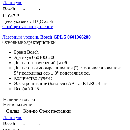
Лайнтулс
-
-
Bosch
-
-
11 047 ₽
Цена указана с НДС 22%
Сообщить о поступлении
Лазерный уровень
Bosch GPL 5 0601066200
Основные характеристики
Бренд
Bosch
Артикул
0601066200
Диапазон измерений (м)
30
Диапазон самовыравнивания (°)
самонивелирования: ±
5° продольная ось,± 3° поперечная ось
Количество лучей
5
Электропитание (Батареи)
AA 1.5 В LR6: 3 шт.
Вес (кг)
0.25
Наличие товара
Нет в наличии
Склад
Кол-во
Срок поставки
Лайнтулс
-
-
Bosch
-
-