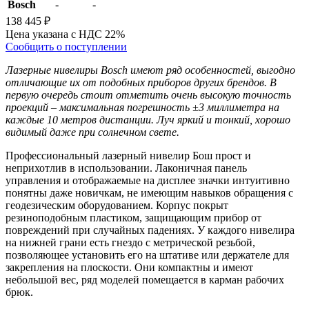
Bosch
-
-
138 445 ₽
Цена указана с НДС 22%
Сообщить о поступлении
Лазерные нивелиры Bosch имеют ряд особенностей, выгодно
отличающие их от подобных приборов других брендов. В
первую очередь стоит отметить очень высокую точность
проекций – максимальная погрешность ±3 миллиметра на
каждые 10 метров дистанции. Луч яркий и тонкий, хорошо
видимый даже при солнечном свете.
Профессиональный лазерный нивелир Бош прост и
неприхотлив в использовании. Лаконичная панель
управления и отображаемые на дисплее значки интуитивно
понятны даже новичкам, не имеющим навыков обращения с
геодезическим оборудованием. Корпус покрыт
резиноподобным пластиком, защищающим прибор от
повреждений при случайных падениях. У каждого нивелира
на нижней грани есть гнездо с метрической резьбой,
позволяющее установить его на штативе или держателе для
закрепления на плоскости. Они компактны и имеют
небольшой вес, ряд моделей помещается в карман рабочих
брюк.