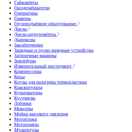
Гайковёрты
Гвоздезабиватели
Генераторы
Граверы
Грузоподъёмное оборудование
Дрели
Дрели-шуруповёрты
Дыроколы
Заклёпочники
Зарядные и пуско-зарядные устройства
Затирочные машины
Землебуры
Измерительный инструмент
Компрессоры
Косы
Котлы для разогрева термопластика
Краскопульты
Культиваторы
Кусторезы
Лобзики
Миксеры
Мойки высокого давления
Мотоблоки
Мотопомпы
Мультитулы