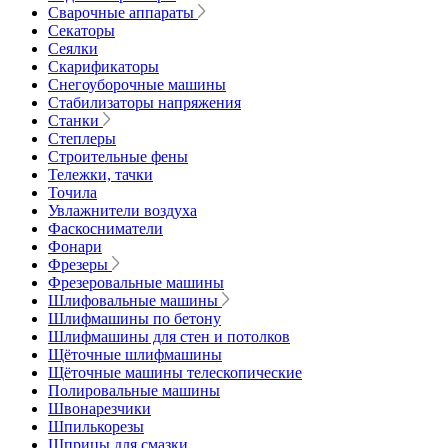
Сварочные аппараты
Секаторы
Сеялки
Скарификаторы
Снегоуборочные машины
Стабилизаторы напряжения
Станки
Степлеры
Строительные фены
Тележки, тачки
Точила
Увлажнители воздуха
Фаскосниматели
Фонари
Фрезеры
Фрезеровальные машины
Шлифовальные машины
Шлифмашины по бетону
Шлифмашины для стен и потолков
Щёточные шлифмашины
Щёточные машины телескопические
Полировальные машины
Швонарезчики
Шпилькорезы
Шприцы для смазки