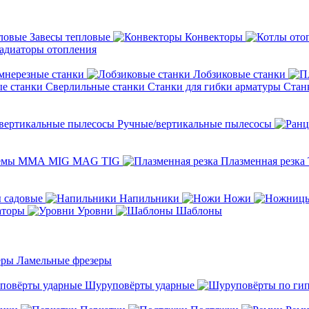
Завесы тепловые
Конвекторы
адиаторы отопления
мнерезные станки
Лобзиковые станки
Сверлильные станки
Станки для гибки арматуры
Стан
Ручные/вертикальные пылесосы
темы ММА MIG MAG TIG
Плазменная резка
 садовые
Напильники
Ножи
аторы
Уровни
Шаблоны
Ламельные фрезеры
Шуруповёрты ударные