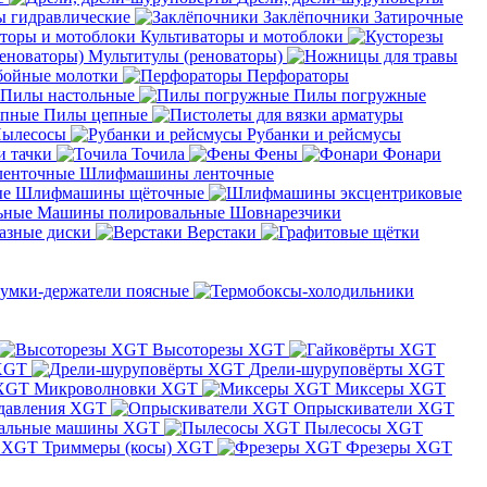
 гидравлические
Заклёпочники
Затирочные
Культиваторы и мотоблоки
Мультитулы (реноваторы)
бойные молотки
Перфораторы
Пилы настольные
Пилы погружные
Пилы цепные
ылесосы
Рубанки и рейсмусы
и тачки
Точила
Фены
Фонари
Шлифмашины ленточные
Шлифмашины щёточные
Машины полировальные
Шовнарезчики
азные диски
Верстаки
умки-держатели поясные
Высоторезы XGT
XGT
Дрели-шуруповёрты XGT
Микроволновки XGT
Миксеры XGT
давления XGT
Опрыскиватели XGT
альные машины XGT
Пылесосы XGT
Триммеры (косы) XGT
Фрезеры XGT