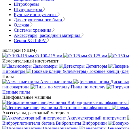
Штроборезы
Шуруповёрты
Ручные инструменты
Для строительного быта
Одежда
Системы хранения
Аксессуары, расходный материал
Серия XGT 40V
Болгарки (УШМ)
∅ 100-115 мм
∅ 125 мм
Измерительный инструмент
Дальномеры
Детекторы
Пирометры
Токовые клещи (кл
Пилы
Алмазные пилы
Дисковы
гипсокартона
Пилы по металлу
Цепные пилы
Шлифовальные машины
Вибрационные шлифмашины
Ленточные шлифмашины
Аксессуары, расходный материал
Аккумуляторный инструмент
Виброуплотнители бетона
Виброплиты
Виброрейки
Гвоздезабиватели
Генератор