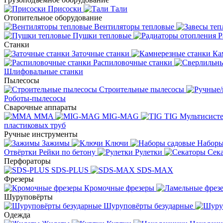
Присоски
Тали
Отопительное оборудование
Вентиляторы тепловые
Пушки тепловые
Р
Станки
Заточные станки
Ка
Распиловочные станки
Шлифовальные станки
Пылесосы
Строительные пылесосы
Роботы-пылесосы
Сварочные аппараты
MMA
MIG-MAG
TIG
Мультисис
пластиковых труб
Ручные инструменты
Зажимы
Ключи
Наборы
Отвёртки
Рейки по бетону
Рулетки
Сек
Перфораторы
SDS-PLUS
SDS-MAX
Фрезеры
Кромочные фрезеры
Шуруповёрты
Шуруповёрты безударные
Одежда