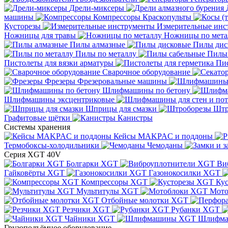
Дрели-миксеры
машины
Компрессоры
Краскопульты
Кусторезы
Измерительные инс
Ножницы для травы
Ножницы по мета
Пилы алмазные
Пилы дис
Пилы по металлу
Пилы
Пистолеты для вязки арматуры
Пис
Сварочное оборудование
Фрезеры
Фрезеровальные машины
Шлифмашины по бетону
Шлифмашины эксцентриковые
Шприцы для смазки
Штр
Графитовые щётки
Канистры
Системы хранения
Кейсы MAKPAC и поддоны
Термобоксы-холодильники
Чемоданы
Серия XGT 40V
Болгарки XGT
Ви
Гайковёрты XGT
Газонокосилки XGT
Компрессоры XGT
Ку
Мультитулы XGT
Мото
Отбойные молотки XGT
Резчики XGT
Рубанки XGT
Чайники XGT
Шлифм
Грузоподъёмное оборудование