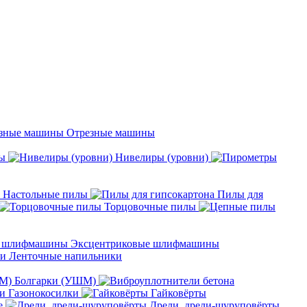
Отрезные машины
ы
Нивелиры (уровни)
Настольные пилы
Пилы для
Торцовочные пилы
Эксцентриковые шлифмашины
Ленточные напильники
Болгарки (УШМ)
Газонокосилки
Гайковёрты
е
Дрели, дрели-шуруповёрты