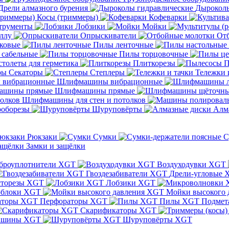
Дрели алмазного бурения
Дыроколы
Косы (триммеры)
Кофеварки
трументы
Лобзики
Мойки
ллу
Опрыскиватели
От
ковые
Пилы ленточные
 сабельные
Пилы торцовочные
толеты для герметика
Плиткорезы
П
Секаторы
Степлеры
Тележки 
Шлифмашины вибрационные
Шлифмашины прямые
Шлифмашины для стен и потолков
оборезы
Шуруповёрты
Алм
Рюкзаки
Сумки
С
Замки и защёлки
броуплотнители XGT
Воздуходувки XGT
Гвоздезабиватели XGT
Дрели-угловые 
сторезы XGT
Лобзики XGT
блоки XGT
Мойки высокого 
Перфораторы XGT
Пилы XGT
Подмет
Скарификаторы XGT
ашины XGT
Шуруповёрты XGT