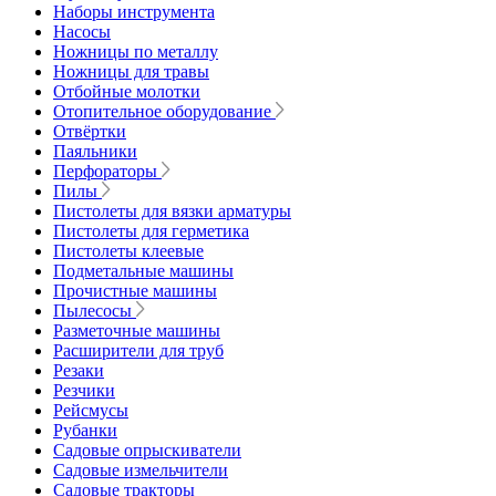
Наборы инструмента
Насосы
Ножницы по металлу
Ножницы для травы
Отбойные молотки
Отопительное оборудование
Отвёртки
Паяльники
Перфораторы
Пилы
Пистолеты для вязки арматуры
Пистолеты для герметика
Пистолеты клеевые
Подметальные машины
Прочистные машины
Пылесосы
Разметочные машины
Расширители для труб
Резаки
Резчики
Рейсмусы
Рубанки
Садовые опрыскиватели
Садовые измельчители
Садовые тракторы