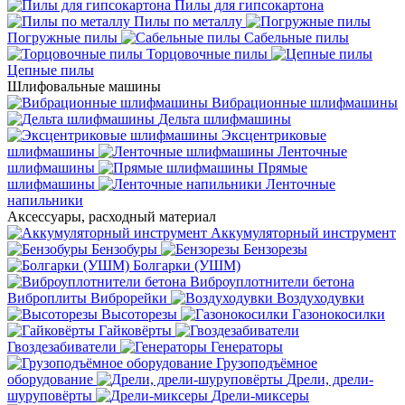
Пилы для гипсокартона
Пилы по металлу
Погружные пилы
Сабельные пилы
Торцовочные пилы
Цепные пилы
Шлифовальные машины
Вибрационные шлифмашины
Дельта шлифмашины
Эксцентриковые
шлифмашины
Ленточные
шлифмашины
Прямые
шлифмашины
Ленточные
напильники
Аксессуары, расходный материал
Аккумуляторный инструмент
Бензобуры
Бензорезы
Болгарки (УШМ)
Виброуплотнители бетона
Виброплиты
Виброрейки
Воздуходувки
Высоторезы
Газонокосилки
Гайковёрты
Гвоздезабиватели
Генераторы
Грузоподъёмное
оборудование
Дрели, дрели-
шуруповёрты
Дрели-миксеры