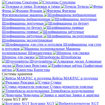
Секаторы
Степлеры
Тележки и тачки
Точила
Фены
Фонари
Фрезеры
Фрезеровальные машины
Шлифмашины вибрационные
Шлифмашины ленточные
Шлифмашины по бетону
Шлифмашины прямые
Шлифмашины щёточные
Шлифмашины эксцентриковые
Шлифмашины для стен
и потолков
Машины
полировальные
Шовнарезчики
Шприцы для смазки
Штроборезы
Шуруповёрты
Алмазные
диски
Верстаки
Графитовые
щётки
Канистры
Системы хранения
Кейсы MAKPAC и поддоны
Рюкзаки
Сумки
Сумки-держатели поясные
Термобоксы-холодильники
Чемоданы
Замки и защёлки
Серия XGT 40V
Болгарки XGT