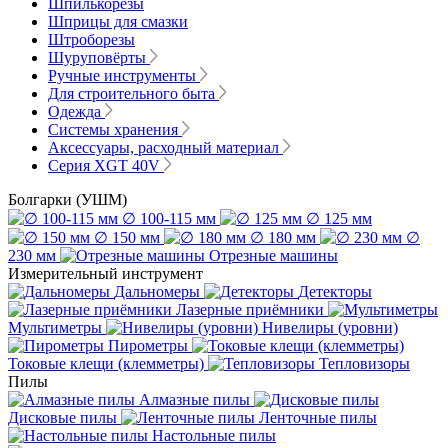
Шпилькорезы
Шприцы для смазки
Штроборезы
Шуруповёрты
Ручные инструменты
Для строительного быта
Одежда
Системы хранения
Аксессуары, расходный материал
Серия XGT 40V
Болгарки (УШМ)
∅ 100-115 мм
∅ 125 мм
∅ 150 мм
∅ 180 мм
∅
230 мм
Отрезные машины
Измерительный инструмент
Дальномеры
Детекторы
Лазерные приёмники
Мультиметры
Нивелиры (уровни)
Пирометры
Токовые клещи (клемметры)
Тепловизоры
Пилы
Алмазные пилы
Дисковые пилы
Ленточные пилы
Настольные пилы