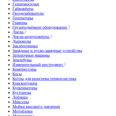
Газонокосилки
Гайковёрты
Гвоздезабиватели
Генераторы
Граверы
Грузоподъёмное оборудование
Дрели
Дрели-шуруповёрты
Дыроколы
Заклёпочники
Зарядные и пуско-зарядные устройства
Затирочные машины
Землебуры
Измерительный инструмент
Компрессоры
Косы
Котлы для разогрева термопластика
Краскопульты
Культиваторы
Кусторезы
Лобзики
Миксеры
Мойки высокого давления
Мотоблоки
Мотопомпы