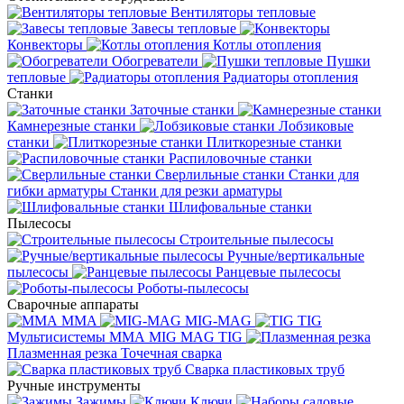
Вентиляторы тепловые
Завесы тепловые
Конвекторы
Котлы отопления
Обогреватели
Пушки
тепловые
Радиаторы отопления
Станки
Заточные станки
Камнерезные станки
Лобзиковые
станки
Плиткорезные станки
Распиловочные станки
Сверлильные станки
Станки для
гибки арматуры
Станки для резки арматуры
Шлифовальные станки
Пылесосы
Строительные пылесосы
Ручные/вертикальные
пылесосы
Ранцевые пылесосы
Роботы-пылесосы
Сварочные аппараты
MMA
MIG-MAG
TIG
Мультисистемы ММА MIG MAG TIG
Плазменная резка
Точечная сварка
Cварка пластиковых труб
Ручные инструменты
Зажимы
Ключи