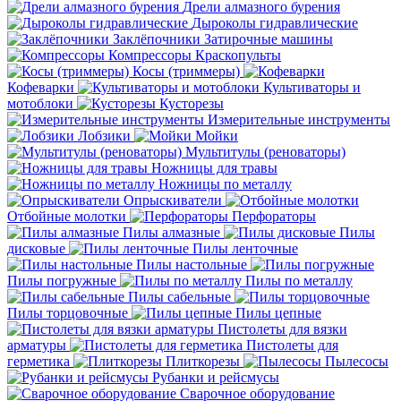
Дрели алмазного бурения
Дыроколы гидравлические
Заклёпочники
Затирочные машины
Компрессоры
Краскопульты
Косы (триммеры)
Кофеварки
Культиваторы и
мотоблоки
Кусторезы
Измерительные инструменты
Лобзики
Мойки
Мультитулы (реноваторы)
Ножницы для травы
Ножницы по металлу
Опрыскиватели
Отбойные молотки
Перфораторы
Пилы алмазные
Пилы
дисковые
Пилы ленточные
Пилы настольные
Пилы погружные
Пилы по металлу
Пилы сабельные
Пилы торцовочные
Пилы цепные
Пистолеты для вязки
арматуры
Пистолеты для
герметика
Плиткорезы
Пылесосы
Рубанки и рейсмусы
Сварочное оборудование