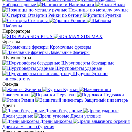
Наборы садовые
Напильники
Ножи
Ножницы по металлу ручные
Отвёртки
Рейки по бетону
Рулетки
Секаторы
Уровни
Шаблоны
Перфораторы
SDS-PLUS
SDS-MAX
Фрезеры
Кромочные фрезеры
Ламельные фрезеры
Шуруповёрты
Шуруповёрты безударные
Шуруповёрты ударные
Шуруповёрты по
гипсокартону
Одежда
Жилеты
Куртки
Наколенники
Перчатки
Подтяжки
Ремни
Защитный инвентарь
Дрели
Дрели безударные
Дрели ударные
Дрели угловые
Дрели-миксеры
Дрели алмазного бурения
Дрели-шуруповёрты