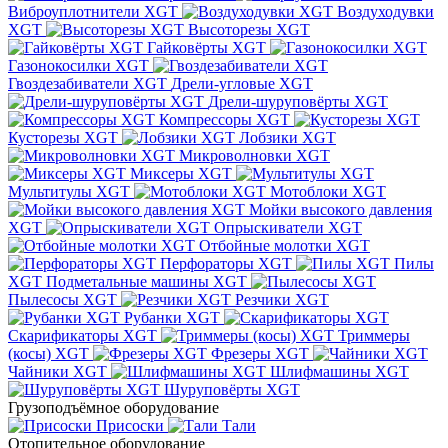
Виброуплотнители XGT
Воздуходувки
XGT
Высоторезы XGT
Гайковёрты XGT
Газонокосилки XGT
Гвоздезабиватели XGT
Дрели-угловые XGT
Дрели-шуруповёрты XGT
Компрессоры XGT
Кусторезы XGT
Лобзики XGT
Микроволновки XGT
Миксеры XGT
Мультитулы XGT
Мотоблоки XGT
Мойки высокого давления
XGT
Опрыскиватели XGT
Отбойные молотки XGT
Перфораторы XGT
Пилы
XGT
Подметальные машины XGT
Пылесосы XGT
Резчики XGT
Рубанки XGT
Скарификаторы XGT
Триммеры
(косы) XGT
Фрезеры XGT
Чайники XGT
Шлифмашины XGT
Шуруповёрты XGT
Грузоподъёмное оборудование
Присоски
Тали
Отопительное оборудование