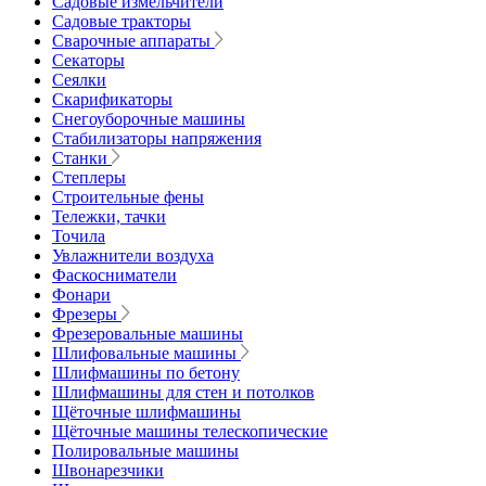
Садовые измельчители
Садовые тракторы
Сварочные аппараты
Секаторы
Сеялки
Скарификаторы
Снегоуборочные машины
Стабилизаторы напряжения
Станки
Степлеры
Строительные фены
Тележки, тачки
Точила
Увлажнители воздуха
Фаскосниматели
Фонари
Фрезеры
Фрезеровальные машины
Шлифовальные машины
Шлифмашины по бетону
Шлифмашины для стен и потолков
Щёточные шлифмашины
Щёточные машины телескопические
Полировальные машины
Швонарезчики