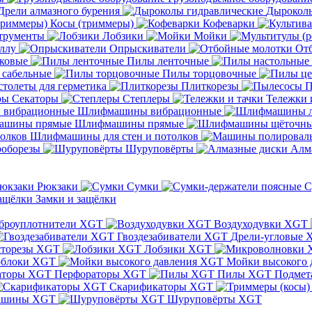
Дрели алмазного бурения
Дыроколы
Косы (триммеры)
Кофеварки
трументы
Лобзики
Мойки
ллу
Опрыскиватели
От
ковые
Пилы ленточные
 сабельные
Пилы торцовочные
толеты для герметика
Плиткорезы
П
Секаторы
Степлеры
Тележки 
Шлифмашины вибрационные
Шлифмашины прямые
Шлифмашины для стен и потолков
оборезы
Шуруповёрты
Алм
Рюкзаки
Сумки
С
Замки и защёлки
броуплотнители XGT
Воздуходувки XGT
Гвоздезабиватели XGT
Дрели-угловые 
сторезы XGT
Лобзики XGT
блоки XGT
Мойки высокого 
Перфораторы XGT
Пилы XGT
Подмет
Скарификаторы XGT
ашины XGT
Шуруповёрты XGT