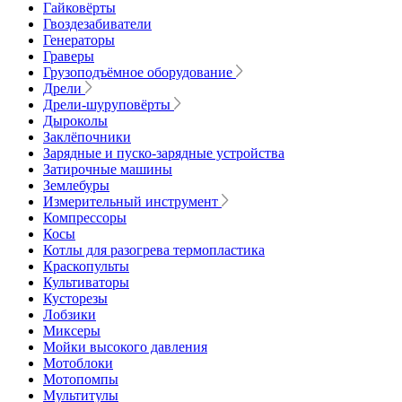
Гайковёрты
Гвоздезабиватели
Генераторы
Граверы
Грузоподъёмное оборудование
Дрели
Дрели-шуруповёрты
Дыроколы
Заклёпочники
Зарядные и пуско-зарядные устройства
Затирочные машины
Землебуры
Измерительный инструмент
Компрессоры
Косы
Котлы для разогрева термопластика
Краскопульты
Культиваторы
Кусторезы
Лобзики
Миксеры
Мойки высокого давления
Мотоблоки
Мотопомпы
Мультитулы