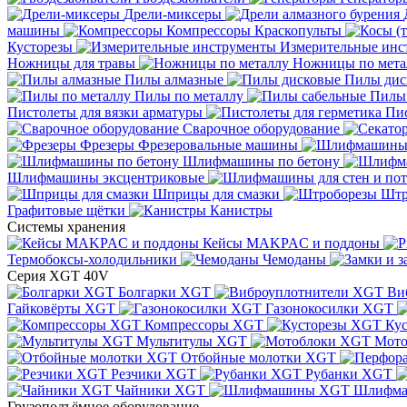
Дрели-миксеры
машины
Компрессоры
Краскопульты
Кусторезы
Измерительные инс
Ножницы для травы
Ножницы по мета
Пилы алмазные
Пилы дис
Пилы по металлу
Пилы
Пистолеты для вязки арматуры
Пис
Сварочное оборудование
Фрезеры
Фрезеровальные машины
Шлифмашины по бетону
Шлифмашины эксцентриковые
Шприцы для смазки
Штр
Графитовые щётки
Канистры
Системы хранения
Кейсы MAKPAC и поддоны
Термобоксы-холодильники
Чемоданы
Серия XGT 40V
Болгарки XGT
Ви
Гайковёрты XGT
Газонокосилки XGT
Компрессоры XGT
Ку
Мультитулы XGT
Мото
Отбойные молотки XGT
Резчики XGT
Рубанки XGT
Чайники XGT
Шлифм
Грузоподъёмное оборудование