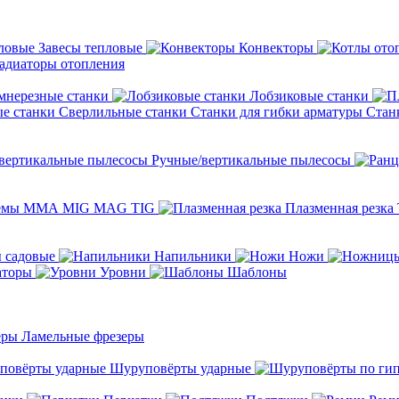
Завесы тепловые
Конвекторы
адиаторы отопления
мнерезные станки
Лобзиковые станки
Сверлильные станки
Станки для гибки арматуры
Стан
Ручные/вертикальные пылесосы
темы ММА MIG MAG TIG
Плазменная резка
 садовые
Напильники
Ножи
аторы
Уровни
Шаблоны
Ламельные фрезеры
Шуруповёрты ударные