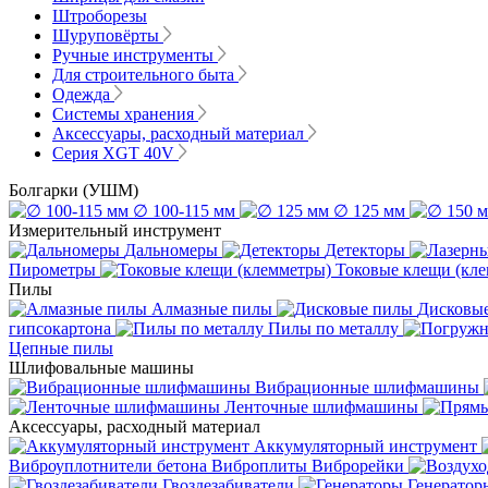
Штроборезы
Шуруповёрты
Ручные инструменты
Для строительного быта
Одежда
Системы хранения
Аксессуары, расходный материал
Серия XGT 40V
Болгарки (УШМ)
∅ 100-115 мм
∅ 125 мм
Измерительный инструмент
Дальномеры
Детекторы
Пирометры
Токовые клещи (кл
Пилы
Алмазные пилы
Дисковы
гипсокартона
Пилы по металлу
Цепные пилы
Шлифовальные машины
Вибрационные шлифмашины
Ленточные шлифмашины
Аксессуары, расходный материал
Аккумуляторный инструмент
Виброуплотнители бетона
Виброплиты
Виброрейки
Гвоздезабиватели
Генератор