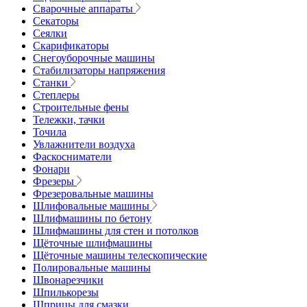
Сварочные аппараты
Секаторы
Сеялки
Скарификаторы
Снегоуборочные машины
Стабилизаторы напряжения
Станки
Степлеры
Строительные фены
Тележки, тачки
Точила
Увлажнители воздуха
Фаскосниматели
Фонари
Фрезеры
Фрезеровальные машины
Шлифовальные машины
Шлифмашины по бетону
Шлифмашины для стен и потолков
Щёточные шлифмашины
Щёточные машины телескопические
Полировальные машины
Швонарезчики
Шпилькорезы
Шприцы для смазки