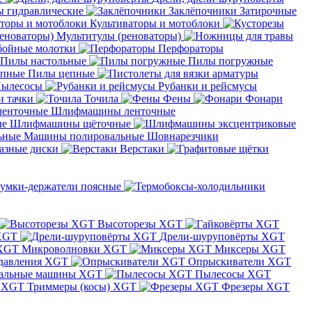
 гидравлические
Заклёпочники
Затирочные
Культиваторы и мотоблоки
Мультитулы (реноваторы)
бойные молотки
Перфораторы
Пилы настольные
Пилы погружные
Пилы цепные
ылесосы
Рубанки и рейсмусы
и тачки
Точила
Фены
Фонари
Шлифмашины ленточные
Шлифмашины щёточные
Машины полировальные
Шовнарезчики
азные диски
Верстаки
умки-держатели поясные
Высоторезы XGT
XGT
Дрели-шуруповёрты XGT
Микроволновки XGT
Миксеры XGT
давления XGT
Опрыскиватели XGT
альные машины XGT
Пылесосы XGT
Триммеры (косы) XGT
Фрезеры XGT