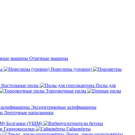
Отрезные машины
ы
Нивелиры (уровни)
Настольные пилы
Пилы для
Торцовочные пилы
Эксцентриковые шлифмашины
Ленточные напильники
Болгарки (УШМ)
Газонокосилки
Гайковёрты
е
Дрели, дрели-шуруповёрты