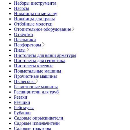
Наборы инструмента
Насосы
Ножницы по металлу
Ножницы для травы
Отбойные молотки
Отопительное оборудование
Отвёртки
Паяльники
Перфораторы
Пилы
Пистолеты для вязки арматуры
Пистолеты для герметика
Пистолеты клеевые
Подметальные машины
Прочистные машины
Пылесосы
Разметочные машины
Расширители для труб
Резаки
Резчики
Рейсмусы
Рубанки
Садовые опрыскиватели
Садовые измельчители
Садовые тракторы