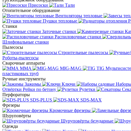
Присоски
Тали
Отопительное оборудование
Вентиляторы тепловые
Пушки тепловые
Р
Станки
Заточные станки
Ка
Распиловочные станки
Шлифовальные станки
Пылесосы
Строительные пылесосы
Роботы-пылесосы
Сварочные аппараты
MMA
MIG-MAG
TIG
Мультисис
пластиковых труб
Ручные инструменты
Зажимы
Ключи
Наборы
Отвёртки
Рейки по бетону
Рулетки
Сек
Перфораторы
SDS-PLUS
SDS-MAX
Фрезеры
Кромочные фрезеры
Шуруповёрты
Шуруповёрты безударные
Одежда