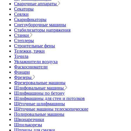
Сварочные аппараты
Секаторы
Сеялки
Скарификаторы
Снегоуборочные машины
Стабилизаторы напряжения
Станки
Степлеры
Строительные фены
Тележки, тачки
Точила
Увлажнители воздуха
Фаскосниматели
Фонари
Фрезеры
Фрезеровальные машины
Шлифовальные машины
Шлифмашины по бетону
Шлифмашины для стен и потолков
Щёточные шлифмашины
Щёточные машины телескопические
Полировальные машины
Швонарезчики
Шпилькорезы
Шприцы для смазки