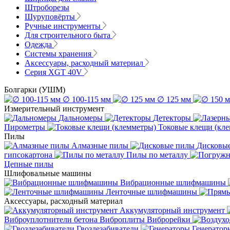
Штроборезы
Шуруповёрты
Ручные инструменты
Для строительного быта
Одежда
Системы хранения
Аксессуары, расходный материал
Серия XGT 40V
Болгарки (УШМ)
∅ 100-115 мм
∅ 125 мм
Измерительный инструмент
Дальномеры
Детекторы
Пирометры
Токовые клещи (кл
Пилы
Алмазные пилы
Дисковы
гипсокартона
Пилы по металлу
Цепные пилы
Шлифовальные машины
Вибрационные шлифмашины
Ленточные шлифмашины
Аксессуары, расходный материал
Аккумуляторный инструмент
Виброуплотнители бетона
Виброплиты
Виброрейки
Гвоздезабиватели
Генератор