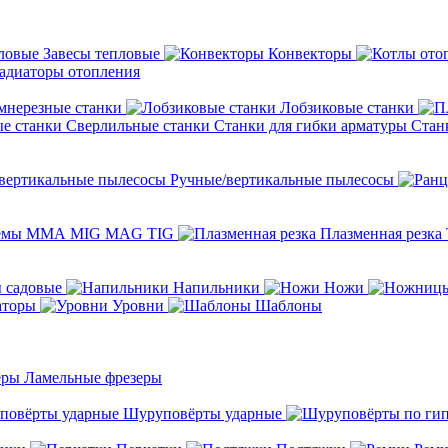
Завесы тепловые
Конвекторы
адиаторы отопления
мнерезные станки
Лобзиковые станки
Сверлильные станки
Станки для гибки арматуры
Стан
Ручные/вертикальные пылесосы
темы ММА MIG MAG TIG
Плазменная резка
 садовые
Напильники
Ножи
аторы
Уровни
Шаблоны
Ламельные фрезеры
Шуруповёрты ударные