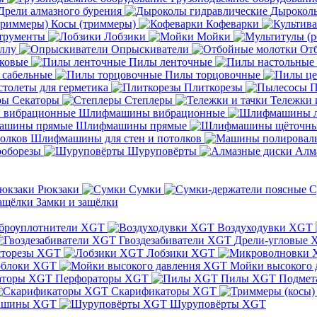
Дрели алмазного бурения
Дыроколы
Косы (триммеры)
Кофеварки
трументы
Лобзики
Мойки
ллу
Опрыскиватели
От
ковые
Пилы ленточные
 сабельные
Пилы торцовочные
толеты для герметика
Плиткорезы
П
Секаторы
Степлеры
Тележки 
Шлифмашины вибрационные
Шлифмашины прямые
Шлифмашины для стен и потолков
оборезы
Шуруповёрты
Алм
Рюкзаки
Сумки
С
Замки и защёлки
броуплотнители XGT
Воздуходувки XGT
Гвоздезабиватели XGT
Дрели-угловые 
сторезы XGT
Лобзики XGT
блоки XGT
Мойки высокого 
Перфораторы XGT
Пилы XGT
Подмет
Скарификаторы XGT
ашины XGT
Шуруповёрты XGT