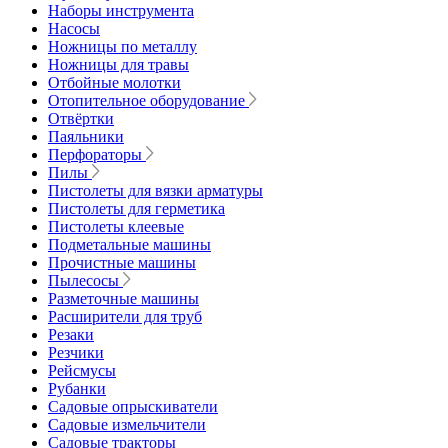
Наборы инструмента
Насосы
Ножницы по металлу
Ножницы для травы
Отбойные молотки
Отопительное оборудование
Отвёртки
Паяльники
Перфораторы
Пилы
Пистолеты для вязки арматуры
Пистолеты для герметика
Пистолеты клеевые
Подметальные машины
Прочистные машины
Пылесосы
Разметочные машины
Расширители для труб
Резаки
Резчики
Рейсмусы
Рубанки
Садовые опрыскиватели
Садовые измельчители
Садовые тракторы