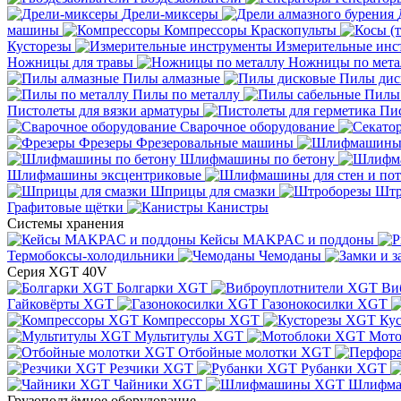
Дрели-миксеры
машины
Компрессоры
Краскопульты
Кусторезы
Измерительные инс
Ножницы для травы
Ножницы по мета
Пилы алмазные
Пилы дис
Пилы по металлу
Пилы
Пистолеты для вязки арматуры
Пис
Сварочное оборудование
Фрезеры
Фрезеровальные машины
Шлифмашины по бетону
Шлифмашины эксцентриковые
Шприцы для смазки
Штр
Графитовые щётки
Канистры
Системы хранения
Кейсы MAKPAC и поддоны
Термобоксы-холодильники
Чемоданы
Серия XGT 40V
Болгарки XGT
Ви
Гайковёрты XGT
Газонокосилки XGT
Компрессоры XGT
Ку
Мультитулы XGT
Мото
Отбойные молотки XGT
Резчики XGT
Рубанки XGT
Чайники XGT
Шлифм
Грузоподъёмное оборудование