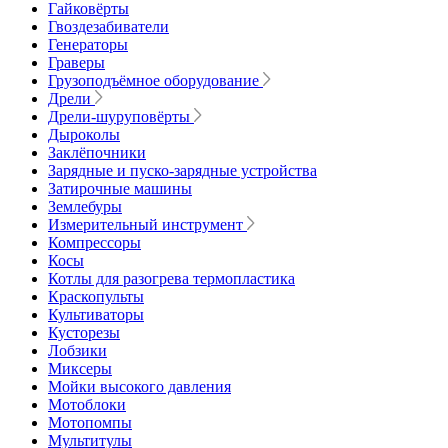
Гайковёрты
Гвоздезабиватели
Генераторы
Граверы
Грузоподъёмное оборудование
Дрели
Дрели-шуруповёрты
Дыроколы
Заклёпочники
Зарядные и пуско-зарядные устройства
Затирочные машины
Землебуры
Измерительный инструмент
Компрессоры
Косы
Котлы для разогрева термопластика
Краскопульты
Культиваторы
Кусторезы
Лобзики
Миксеры
Мойки высокого давления
Мотоблоки
Мотопомпы
Мультитулы