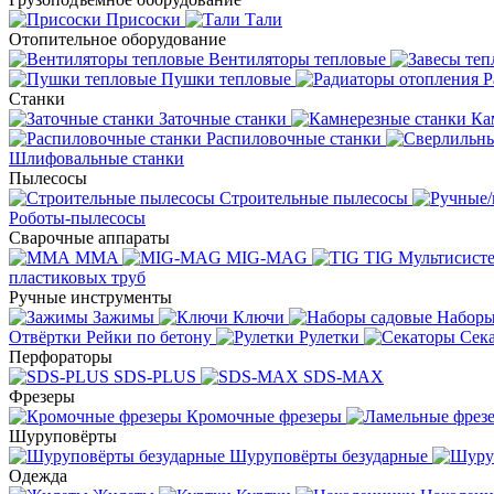
Присоски
Тали
Отопительное оборудование
Вентиляторы тепловые
Пушки тепловые
Р
Станки
Заточные станки
Ка
Распиловочные станки
Шлифовальные станки
Пылесосы
Строительные пылесосы
Роботы-пылесосы
Сварочные аппараты
MMA
MIG-MAG
TIG
Мультисис
пластиковых труб
Ручные инструменты
Зажимы
Ключи
Наборы
Отвёртки
Рейки по бетону
Рулетки
Сек
Перфораторы
SDS-PLUS
SDS-MAX
Фрезеры
Кромочные фрезеры
Шуруповёрты
Шуруповёрты безударные
Одежда