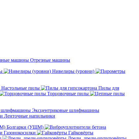
Отрезные машины
ы
Нивелиры (уровни)
Настольные пилы
Пилы для
Торцовочные пилы
Эксцентриковые шлифмашины
Ленточные напильники
Болгарки (УШМ)
Газонокосилки
Гайковёрты
е
Дрели, дрели-шуруповёрты