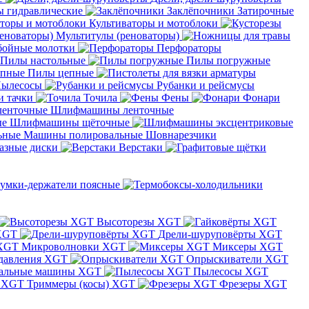
 гидравлические
Заклёпочники
Затирочные
Культиваторы и мотоблоки
Мультитулы (реноваторы)
бойные молотки
Перфораторы
Пилы настольные
Пилы погружные
Пилы цепные
ылесосы
Рубанки и рейсмусы
и тачки
Точила
Фены
Фонари
Шлифмашины ленточные
Шлифмашины щёточные
Машины полировальные
Шовнарезчики
азные диски
Верстаки
умки-держатели поясные
Высоторезы XGT
XGT
Дрели-шуруповёрты XGT
Микроволновки XGT
Миксеры XGT
давления XGT
Опрыскиватели XGT
альные машины XGT
Пылесосы XGT
Триммеры (косы) XGT
Фрезеры XGT