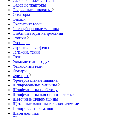
Садовые измельчители
Садовые тракторы
Сварочные аппараты
Секаторы
Сеялки
Скарификаторы
Снегоуборочные машины
Стабилизаторы напряжения
Станки
Степлеры
Строительные фены
Тележки, тачки
Точила
Увлажнители воздуха
Фаскосниматели
Фонари
Фрезеры
Фрезеровальные машины
Шлифовальные машины
Шлифмашины по бетону
Шлифмашины для стен и потолков
Щёточные шлифмашины
Щёточные машины телескопические
Полировальные машины
Швонарезчики