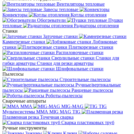
Вентиляторы тепловые
Завесы тепловые
Конвекторы
Котлы отопления
Обогреватели
Пушки
тепловые
Радиаторы отопления
Станки
Заточные станки
Камнерезные станки
Лобзиковые
станки
Плиткорезные станки
Распиловочные станки
Сверлильные станки
Станки для
гибки арматуры
Станки для резки арматуры
Шлифовальные станки
Пылесосы
Строительные пылесосы
Ручные/вертикальные
пылесосы
Ранцевые пылесосы
Роботы-пылесосы
Сварочные аппараты
MMA
MIG-MAG
TIG
Мультисистемы ММА MIG MAG TIG
Плазменная резка
Точечная сварка
Cварка пластиковых труб
Ручные инструменты
Зажимы
Ключи