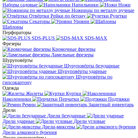
Наборы садовые
Напильники
Ножи
Ножницы по металлу ручные
Отвёртки
Рейки по бетону
Рулетки
Секаторы
Уровни
Шаблоны
Перфораторы
SDS-PLUS
SDS-MAX
Фрезеры
Кромочные фрезеры
Ламельные фрезеры
Шуруповёрты
Шуруповёрты безударные
Шуруповёрты ударные
Шуруповёрты по
гипсокартону
Одежда
Жилеты
Куртки
Наколенники
Перчатки
Подтяжки
Ремни
Защитный инвентарь
Дрели
Дрели безударные
Дрели ударные
Дрели угловые
Дрели-миксеры
Дрели алмазного бурения
Дрели-шуруповёрты