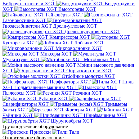
Виброуплотнители XGT
Воздуходувки
XGT
Высоторезы XGT
Гайковёрты XGT
Газонокосилки XGT
Гвоздезабиватели XGT
Дрели-угловые XGT
Дрели-шуруповёрты XGT
Компрессоры XGT
Кусторезы XGT
Лобзики XGT
Микроволновки XGT
Миксеры XGT
Мультитулы XGT
Мотоблоки XGT
Мойки высокого давления
XGT
Опрыскиватели XGT
Отбойные молотки XGT
Перфораторы XGT
Пилы
XGT
Подметальные машины XGT
Пылесосы XGT
Резчики XGT
Рубанки XGT
Скарификаторы XGT
Триммеры
(косы) XGT
Фрезеры XGT
Чайники XGT
Шлифмашины XGT
Шуруповёрты XGT
Грузоподъёмное оборудование
Присоски
Тали
Отопительное оборудование