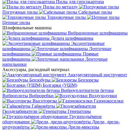
Пилы для гипсокартона
Пилы по металлу
Погружные пилы
Сабельные пилы
Торцовочные пилы
Цепные пилы
Шлифовальные машины
Вибрационные шлифмашины
Дельта шлифмашины
Эксцентриковые
шлифмашины
Ленточные
шлифмашины
Прямые
шлифмашины
Ленточные
напильники
Аксессуары, расходный материал
Аккумуляторный инструмент
Бензобуры
Бензорезы
Болгарки (УШМ)
Виброуплотнители бетона
Виброплиты
Виброрейки
Воздуходувки
Высоторезы
Газонокосилки
Гайковёрты
Гвоздезабиватели
Генераторы
Грузоподъёмное
оборудование
Дрели, дрели-
шуруповёрты
Дрели-миксеры