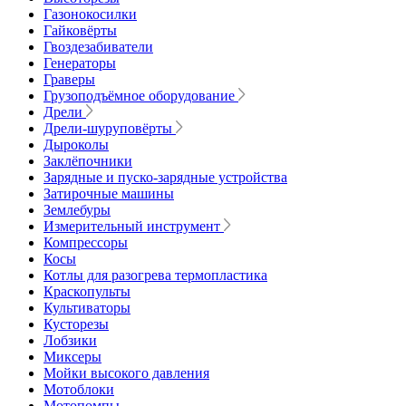
Газонокосилки
Гайковёрты
Гвоздезабиватели
Генераторы
Граверы
Грузоподъёмное оборудование
Дрели
Дрели-шуруповёрты
Дыроколы
Заклёпочники
Зарядные и пуско-зарядные устройства
Затирочные машины
Землебуры
Измерительный инструмент
Компрессоры
Косы
Котлы для разогрева термопластика
Краскопульты
Культиваторы
Кусторезы
Лобзики
Миксеры
Мойки высокого давления
Мотоблоки
Мотопомпы