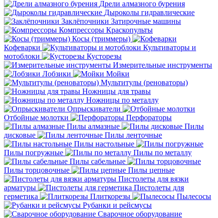
Дрели алмазного бурения
Дыроколы гидравлические
Заклёпочники
Затирочные машины
Компрессоры
Краскопульты
Косы (триммеры)
Кофеварки
Культиваторы и
мотоблоки
Кусторезы
Измерительные инструменты
Лобзики
Мойки
Мультитулы (реноваторы)
Ножницы для травы
Ножницы по металлу
Опрыскиватели
Отбойные молотки
Перфораторы
Пилы алмазные
Пилы
дисковые
Пилы ленточные
Пилы настольные
Пилы погружные
Пилы по металлу
Пилы сабельные
Пилы торцовочные
Пилы цепные
Пистолеты для вязки
арматуры
Пистолеты для
герметика
Плиткорезы
Пылесосы
Рубанки и рейсмусы
Сварочное оборудование