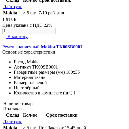
Склад
Кол-во
Срок поставки.
Лайнтулс
-
-
Makita
> 5 шт.
7-10 раб. дня
1 615 ₽
Цена указана с НДС 22%
В корзину
Ремень наплечный
Makita TK00SB0001
Основные характеристики
Бренд
Makita
Артикул
TK00SB0001
Габаритные размеры (мм)
180х35
Материал
ткань
Размер
плечевой
Цвет
чёрный
Количество в комплекте (шт.)
1
Наличие товара
Под заказ
Склад
Кол-во
Срок поставки.
Лайнтулс
-
-
Makita
> 5 шт.
Под Заказ от 15-45 дней