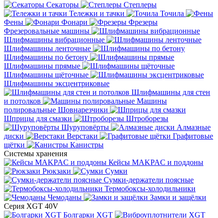
Секаторы
Степлеры
Тележки и тачки
Точила
Фены
Фонари
Фрезеры
Фрезеровальные машины
Шлифмашины вибрационные
Шлифмашины ленточные
Шлифмашины по бетону
Шлифмашины прямые
Шлифмашины щёточные
Шлифмашины эксцентриковые
Шлифмашины для стен
и потолков
Машины
полировальные
Шовнарезчики
Шприцы для смазки
Штроборезы
Шуруповёрты
Алмазные
диски
Верстаки
Графитовые
щётки
Канистры
Системы хранения
Кейсы MAKPAC и поддоны
Рюкзаки
Сумки
Сумки-держатели поясные
Термобоксы-холодильники
Чемоданы
Замки и защёлки
Серия XGT 40V
Болгарки XGT