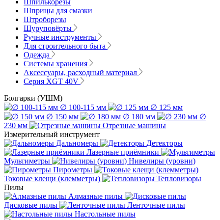
Шпилькорезы
Шприцы для смазки
Штроборезы
Шуруповёрты
Ручные инструменты
Для строительного быта
Одежда
Системы хранения
Аксессуары, расходный материал
Серия XGT 40V
Болгарки (УШМ)
∅ 100-115 мм
∅ 125 мм
∅ 150 мм
∅ 180 мм
∅
230 мм
Отрезные машины
Измерительный инструмент
Дальномеры
Детекторы
Лазерные приёмники
Мультиметры
Нивелиры (уровни)
Пирометры
Токовые клещи (клемметры)
Тепловизоры
Пилы
Алмазные пилы
Дисковые пилы
Ленточные пилы
Настольные пилы