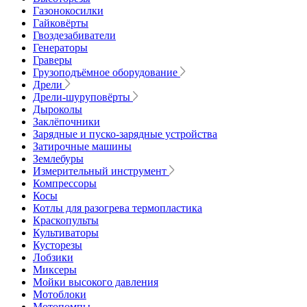
Газонокосилки
Гайковёрты
Гвоздезабиватели
Генераторы
Граверы
Грузоподъёмное оборудование
Дрели
Дрели-шуруповёрты
Дыроколы
Заклёпочники
Зарядные и пуско-зарядные устройства
Затирочные машины
Землебуры
Измерительный инструмент
Компрессоры
Косы
Котлы для разогрева термопластика
Краскопульты
Культиваторы
Кусторезы
Лобзики
Миксеры
Мойки высокого давления
Мотоблоки
Мотопомпы