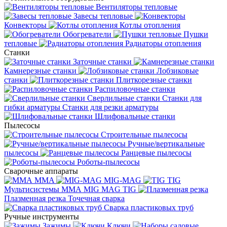
Вентиляторы тепловые
Завесы тепловые
Конвекторы
Котлы отопления
Обогреватели
Пушки
тепловые
Радиаторы отопления
Станки
Заточные станки
Камнерезные станки
Лобзиковые
станки
Плиткорезные станки
Распиловочные станки
Сверлильные станки
Станки для
гибки арматуры
Станки для резки арматуры
Шлифовальные станки
Пылесосы
Строительные пылесосы
Ручные/вертикальные
пылесосы
Ранцевые пылесосы
Роботы-пылесосы
Сварочные аппараты
MMA
MIG-MAG
TIG
Мультисистемы ММА MIG MAG TIG
Плазменная резка
Точечная сварка
Cварка пластиковых труб
Ручные инструменты
Зажимы
Ключи