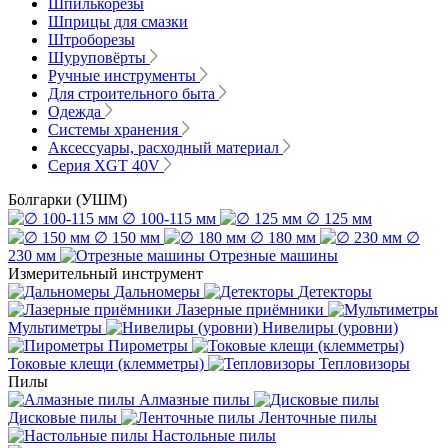
Шпилькорезы
Шприцы для смазки
Штроборезы
Шуруповёрты
Ручные инструменты
Для строительного быта
Одежда
Системы хранения
Аксессуары, расходный материал
Серия XGT 40V
Болгарки (УШМ)
∅ 100-115 мм
∅ 125 мм
∅ 150 мм
∅ 180 мм
∅
230 мм
Отрезные машины
Измерительный инструмент
Дальномеры
Детекторы
Лазерные приёмники
Мультиметры
Нивелиры (уровни)
Пирометры
Токовые клещи (клемметры)
Тепловизоры
Пилы
Алмазные пилы
Дисковые пилы
Ленточные пилы
Настольные пилы