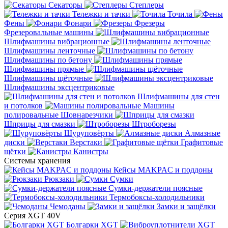
Секаторы
Степлеры
Тележки и тачки
Точила
Фены
Фонари
Фрезеры
Фрезеровальные машины
Шлифмашины вибрационные
Шлифмашины ленточные
Шлифмашины по бетону
Шлифмашины прямые
Шлифмашины щёточные
Шлифмашины эксцентриковые
Шлифмашины для стен
и потолков
Машины
полировальные
Шовнарезчики
Шприцы для смазки
Штроборезы
Шуруповёрты
Алмазные
диски
Верстаки
Графитовые
щётки
Канистры
Системы хранения
Кейсы MAKPAC и поддоны
Рюкзаки
Сумки
Сумки-держатели поясные
Термобоксы-холодильники
Чемоданы
Замки и защёлки
Серия XGT 40V
Болгарки XGT