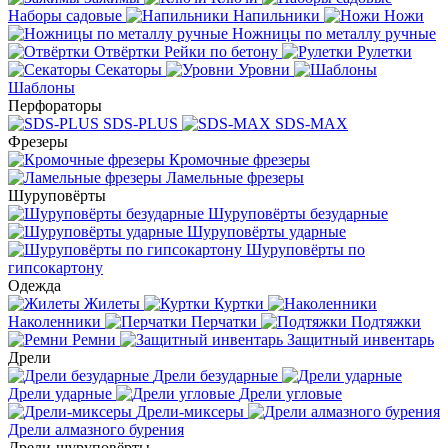
Наборы садовые
Напильники
Ножи
Ножницы по металлу ручные
Отвёртки
Рейки по бетону
Рулетки
Секаторы
Уровни
Шаблоны
Перфораторы
SDS-PLUS
SDS-MAX
Фрезеры
Кромочные фрезеры
Ламельные фрезеры
Шуруповёрты
Шуруповёрты безударные
Шуруповёрты ударные
Шуруповёрты по
гипсокартону
Одежда
Жилеты
Куртки
Наколенники
Перчатки
Подтяжки
Ремни
Защитный инвентарь
Дрели
Дрели безударные
Дрели ударные
Дрели угловые
Дрели-миксеры
Дрели алмазного бурения
Дрели-шуруповёрты