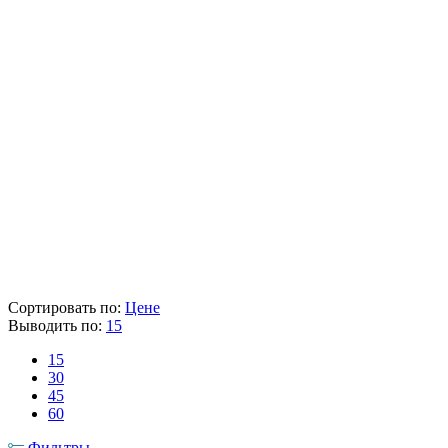
Мощность (Вт)
1100
Максимальный напор (м)
45
Применение (вода)
Чистая
Пропускная способность (л/мин)
58
Вес (кг)
10.6
Наличие товара
В наличии
Склад
Кол-во
Срок поставки
Лайнтулс
-
-
Metabo
< 5 шт.
3-6 раб. дня
28 652 ₽
Цена указана с НДС 22%
В корзину
Сортировать по:
Цене
Выводить по:
15
15
30
45
60
Фильтры