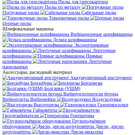
Пилы для гипсокартона
Пилы по металлу
Погружные пилы
Сабельные пилы
Торцовочные пилы
Цепные пилы
Шлифовальные машины
Вибрационные шлифмашины
Дельта шлифмашины
Эксцентриковые
шлифмашины
Ленточные
шлифмашины
Прямые
шлифмашины
Ленточные
напильники
Аксессуары, расходный материал
Аккумуляторный инструмент
Бензобуры
Бензорезы
Болгарки (УШМ)
Виброуплотнители бетона
Виброплиты
Виброрейки
Воздуходувки
Высоторезы
Газонокосилки
Гайковёрты
Гвоздезабиватели
Генераторы
Грузоподъёмное
оборудование
Дрели, дрели-
шуруповёрты
Дрели-миксеры