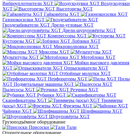
Виброуплотнители XGT
Воздуходувки
XGT
Высоторезы XGT
Гайковёрты XGT
Газонокосилки XGT
Гвоздезабиватели XGT
Дрели-угловые XGT
Дрели-шуруповёрты XGT
Компрессоры XGT
Кусторезы XGT
Лобзики XGT
Микроволновки XGT
Миксеры XGT
Мультитулы XGT
Мотоблоки XGT
Мойки высокого давления
XGT
Опрыскиватели XGT
Отбойные молотки XGT
Перфораторы XGT
Пилы
XGT
Подметальные машины XGT
Пылесосы XGT
Резчики XGT
Рубанки XGT
Скарификаторы XGT
Триммеры
(косы) XGT
Фрезеры XGT
Чайники XGT
Шлифмашины XGT
Шуруповёрты XGT
Грузоподъёмное оборудование
Присоски
Тали
Отопительное оборудование