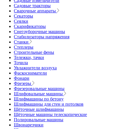
Садовые измельчители
Садовые тракторы
Сварочные аппараты
Секаторы
Сеялки
Скарификаторы
Снегоуборочные машины
Стабилизаторы напряжения
Станки
Степлеры
Строительные фены
Тележки, тачки
Точила
Увлажнители воздуха
Фаскосниматели
Фонари
Фрезеры
Фрезеровальные машины
Шлифовальные машины
Шлифмашины по бетону
Шлифмашины для стен и потолков
Щёточные шлифмашины
Щёточные машины телескопические
Полировальные машины
Швонарезчики