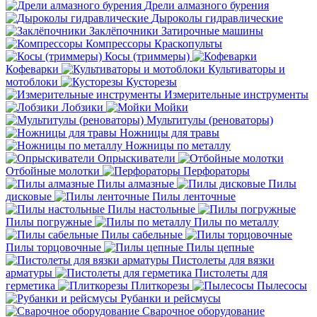
Дрели алмазного бурения
Дыроколы гидравлические
Заклёпочники
Затирочные машины
Компрессоры
Краскопульты
Косы (триммеры)
Кофеварки
Культиваторы и
мотоблоки
Кусторезы
Измерительные инструменты
Лобзики
Мойки
Мультитулы (реноваторы)
Ножницы для травы
Ножницы по металлу
Опрыскиватели
Отбойные молотки
Перфораторы
Пилы алмазные
Пилы
дисковые
Пилы ленточные
Пилы настольные
Пилы погружные
Пилы по металлу
Пилы сабельные
Пилы торцовочные
Пилы цепные
Пистолеты для вязки
арматуры
Пистолеты для
герметика
Плиткорезы
Пылесосы
Рубанки и рейсмусы
Сварочное оборудование