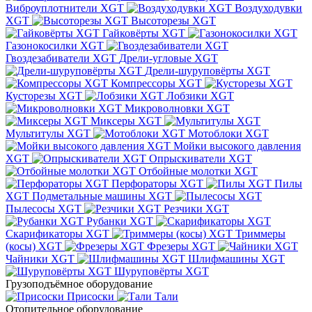
Виброуплотнители XGT
Воздуходувки
XGT
Высоторезы XGT
Гайковёрты XGT
Газонокосилки XGT
Гвоздезабиватели XGT
Дрели-угловые XGT
Дрели-шуруповёрты XGT
Компрессоры XGT
Кусторезы XGT
Лобзики XGT
Микроволновки XGT
Миксеры XGT
Мультитулы XGT
Мотоблоки XGT
Мойки высокого давления
XGT
Опрыскиватели XGT
Отбойные молотки XGT
Перфораторы XGT
Пилы
XGT
Подметальные машины XGT
Пылесосы XGT
Резчики XGT
Рубанки XGT
Скарификаторы XGT
Триммеры
(косы) XGT
Фрезеры XGT
Чайники XGT
Шлифмашины XGT
Шуруповёрты XGT
Грузоподъёмное оборудование
Присоски
Тали
Отопительное оборудование