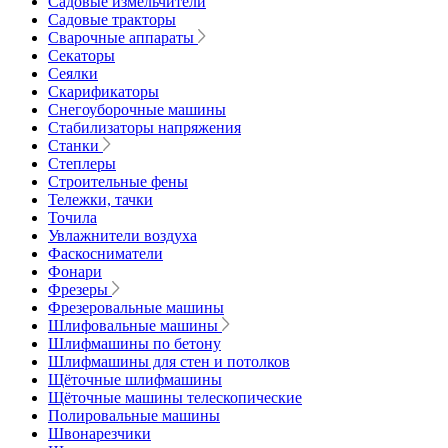
Садовые измельчители
Садовые тракторы
Сварочные аппараты
Секаторы
Сеялки
Скарификаторы
Снегоуборочные машины
Стабилизаторы напряжения
Станки
Степлеры
Строительные фены
Тележки, тачки
Точила
Увлажнители воздуха
Фаскосниматели
Фонари
Фрезеры
Фрезеровальные машины
Шлифовальные машины
Шлифмашины по бетону
Шлифмашины для стен и потолков
Щёточные шлифмашины
Щёточные машины телескопические
Полировальные машины
Швонарезчики