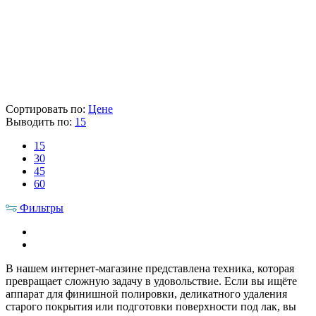
Склад
Кол-во
Срок поставки
Лайнтулс
< 5 шт.
Сегодня
AEG
> 5 шт.
1-2 раб. дня
9 412 ₽
Цена указана с НДС 22%
В корзину
Сортировать по:
Цене
Выводить по:
15
15
30
45
60
Фильтры
В нашем интернет-магазине представлена техника, которая
превращает сложную задачу в удовольствие. Если вы ищёте
аппарат для финишной полировки, деликатного удаления
старого покрытия или подготовки поверхности под лак, вы