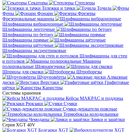
Секаторы
Степлеры
Тележки и тачки
Точила
Фены
Фонари
Фрезеры
Фрезеровальные машины
Шлифмашины вибрационные
Шлифмашины ленточные
Шлифмашины по бетону
Шлифмашины прямые
Шлифмашины щёточные
Шлифмашины эксцентриковые
Шлифмашины для стен
и потолков
Машины
полировальные
Шовнарезчики
Шприцы для смазки
Штроборезы
Шуруповёрты
Алмазные
диски
Верстаки
Графитовые
щётки
Канистры
Системы хранения
Кейсы MAKPAC и поддоны
Рюкзаки
Сумки
Сумки-держатели поясные
Термобоксы-холодильники
Чемоданы
Замки и защёлки
Серия XGT 40V
Болгарки XGT