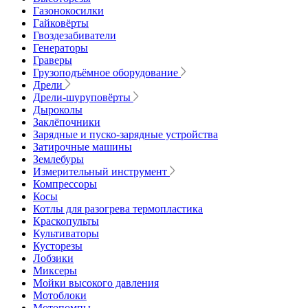
Газонокосилки
Гайковёрты
Гвоздезабиватели
Генераторы
Граверы
Грузоподъёмное оборудование
Дрели
Дрели-шуруповёрты
Дыроколы
Заклёпочники
Зарядные и пуско-зарядные устройства
Затирочные машины
Землебуры
Измерительный инструмент
Компрессоры
Косы
Котлы для разогрева термопластика
Краскопульты
Культиваторы
Кусторезы
Лобзики
Миксеры
Мойки высокого давления
Мотоблоки
Мотопомпы