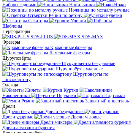
Наборы садовые
Напильники
Ножи
Ножницы по металлу ручные
Отвёртки
Рейки по бетону
Рулетки
Секаторы
Уровни
Шаблоны
Перфораторы
SDS-PLUS
SDS-MAX
Фрезеры
Кромочные фрезеры
Ламельные фрезеры
Шуруповёрты
Шуруповёрты безударные
Шуруповёрты ударные
Шуруповёрты по
гипсокартону
Одежда
Жилеты
Куртки
Наколенники
Перчатки
Подтяжки
Ремни
Защитный инвентарь
Дрели
Дрели безударные
Дрели ударные
Дрели угловые
Дрели-миксеры
Дрели алмазного бурения
Дрели-шуруповёрты