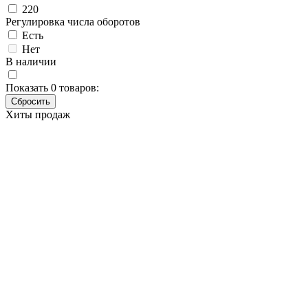
220
Регулировка числа оборотов
Есть
Нет
В наличии
Показать
0
товаров:
Хиты продаж
Новинка
Эксцентриковая шлифмашина
AEG EX 125 ES 4935416100
Основные характеристики
Бренд
AEG
Артикул
4935416100
Мощность (Вт)
300
Амплитуда колебаний (мм)
2.4
Диаметр абразивного круга (мм)
125
Частота холостого хода (об/мин)
7000-12000
Вес (кг)
1.7
Наличие товара
В наличии