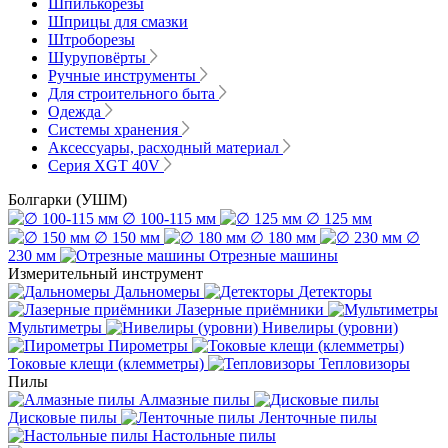
Шпилькорезы
Шприцы для смазки
Штроборезы
Шуруповёрты
Ручные инструменты
Для строительного быта
Одежда
Системы хранения
Аксессуары, расходный материал
Серия XGT 40V
Болгарки (УШМ)
∅ 100-115 мм
∅ 125 мм
∅ 150 мм
∅ 180 мм
∅
230 мм
Отрезные машины
Измерительный инструмент
Дальномеры
Детекторы
Лазерные приёмники
Мультиметры
Нивелиры (уровни)
Пирометры
Токовые клещи (клемметры)
Тепловизоры
Пилы
Алмазные пилы
Дисковые пилы
Ленточные пилы
Настольные пилы