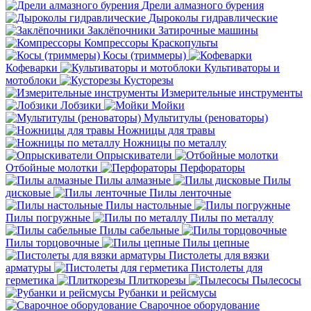
Дрели алмазного бурения
Дыроколы гидравлические
Заклёпочники
Затирочные машины
Компрессоры
Краскопульты
Косы (триммеры)
Кофеварки
Культиваторы и
мотоблоки
Кусторезы
Измерительные инструменты
Лобзики
Мойки
Мультитулы (реноваторы)
Ножницы для травы
Ножницы по металлу
Опрыскиватели
Отбойные молотки
Перфораторы
Пилы алмазные
Пилы
дисковые
Пилы ленточные
Пилы настольные
Пилы погружные
Пилы по металлу
Пилы сабельные
Пилы торцовочные
Пилы цепные
Пистолеты для вязки
арматуры
Пистолеты для
герметика
Плиткорезы
Пылесосы
Рубанки и рейсмусы
Сварочное оборудование