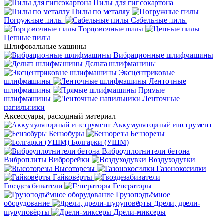
Пилы для гипсокартона
Пилы по металлу
Погружные пилы
Сабельные пилы
Торцовочные пилы
Цепные пилы
Шлифовальные машины
Вибрационные шлифмашины
Дельта шлифмашины
Эксцентриковые
шлифмашины
Ленточные
шлифмашины
Прямые
шлифмашины
Ленточные
напильники
Аксессуары, расходный материал
Аккумуляторный инструмент
Бензобуры
Бензорезы
Болгарки (УШМ)
Виброуплотнители бетона
Виброплиты
Виброрейки
Воздуходувки
Высоторезы
Газонокосилки
Гайковёрты
Гвоздезабиватели
Генераторы
Грузоподъёмное
оборудование
Дрели, дрели-
шуруповёрты
Дрели-миксеры