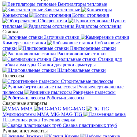
Вентиляторы тепловые
Завесы тепловые
Конвекторы
Котлы отопления
Обогреватели
Пушки
тепловые
Радиаторы отопления
Станки
Заточные станки
Камнерезные станки
Лобзиковые
станки
Плиткорезные станки
Распиловочные станки
Сверлильные станки
Станки для
гибки арматуры
Станки для резки арматуры
Шлифовальные станки
Пылесосы
Строительные пылесосы
Ручные/вертикальные
пылесосы
Ранцевые пылесосы
Роботы-пылесосы
Сварочные аппараты
MMA
MIG-MAG
TIG
Мультисистемы ММА MIG MAG TIG
Плазменная резка
Точечная сварка
Cварка пластиковых труб
Ручные инструменты
Зажимы
Ключи