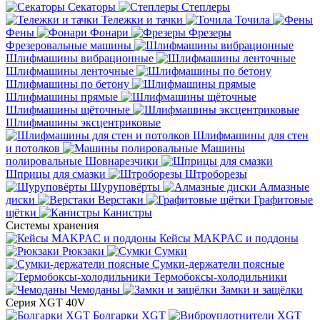
Секаторы
Степлеры
Тележки и тачки
Точила
Фены
Фонари
Фрезеры
Фрезеровальные машины
Шлифмашины вибрационные
Шлифмашины ленточные
Шлифмашины по бетону
Шлифмашины прямые
Шлифмашины щёточные
Шлифмашины эксцентриковые
Шлифмашины для стен
и потолков
Машины
полировальные
Шовнарезчики
Шприцы для смазки
Штроборезы
Шуруповёрты
Алмазные
диски
Верстаки
Графитовые
щётки
Канистры
Системы хранения
Кейсы MAKPAC и поддоны
Рюкзаки
Сумки
Сумки-держатели поясные
Термобоксы-холодильники
Чемоданы
Замки и защёлки
Серия XGT 40V
Болгарки XGT