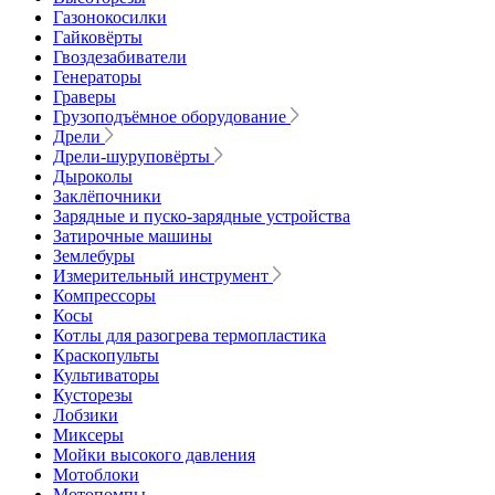
Газонокосилки
Гайковёрты
Гвоздезабиватели
Генераторы
Граверы
Грузоподъёмное оборудование
Дрели
Дрели-шуруповёрты
Дыроколы
Заклёпочники
Зарядные и пуско-зарядные устройства
Затирочные машины
Землебуры
Измерительный инструмент
Компрессоры
Косы
Котлы для разогрева термопластика
Краскопульты
Культиваторы
Кусторезы
Лобзики
Миксеры
Мойки высокого давления
Мотоблоки
Мотопомпы