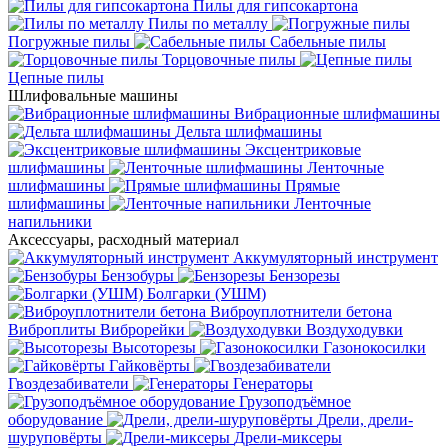
Пилы для гипсокартона
Пилы по металлу
Погружные пилы
Сабельные пилы
Торцовочные пилы
Цепные пилы
Шлифовальные машины
Вибрационные шлифмашины
Дельта шлифмашины
Эксцентриковые
шлифмашины
Ленточные
шлифмашины
Прямые
шлифмашины
Ленточные
напильники
Аксессуары, расходный материал
Аккумуляторный инструмент
Бензобуры
Бензорезы
Болгарки (УШМ)
Виброуплотнители бетона
Виброплиты
Виброрейки
Воздуходувки
Высоторезы
Газонокосилки
Гайковёрты
Гвоздезабиватели
Генераторы
Грузоподъёмное
оборудование
Дрели, дрели-
шуруповёрты
Дрели-миксеры