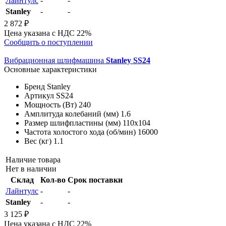
Лайнтулс
-
-
Stanley
-
-
2 872 ₽
Цена указана с НДС 22%
Сообщить о поступлении
Вибрационная шлифмашина
Stanley SS24
Основные характеристики
Бренд
Stanley
Артикул
SS24
Мощность (Вт)
240
Амплитуда колебаний (мм)
1.6
Размер шлифпластины (мм)
110х104
Частота холостого хода (об/мин)
16000
Вес (кг)
1.1
Наличие товара
Нет в наличии
Склад
Кол-во
Срок поставки
Лайнтулс
-
-
Stanley
-
-
3 125 ₽
Цена указана с НДС 22%