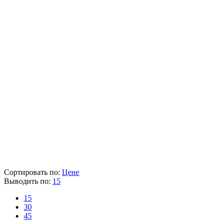
Бренд
AEG
Артикул
4935416100
Мощность (Вт)
300
Амплитуда колебаний (мм)
2.4
Диаметр абразивного круга (мм)
125
Частота холостого хода (об/мин)
7000-12000
Вес (кг)
1.7
Наличие товара
В наличии
Склад
Кол-во
Срок поставки
Лайнтулс
< 5 шт.
Сегодня
AEG
> 5 шт.
1-2 раб. дня
9 412 ₽
Цена указана с НДС 22%
В корзину
Сортировать по:
Цене
Выводить по:
15
15
30
45