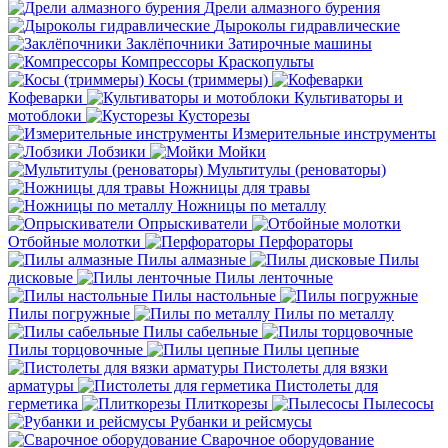
Дрели алмазного бурения
Дыроколы гидравлические
Заклёпочники
Затирочные машины
Компрессоры
Краскопульты
Косы (триммеры)
Кофеварки
Культиваторы и
мотоблоки
Кусторезы
Измерительные инструменты
Лобзики
Мойки
Мультитулы (реноваторы)
Ножницы для травы
Ножницы по металлу
Опрыскиватели
Отбойные молотки
Перфораторы
Пилы алмазные
Пилы
дисковые
Пилы ленточные
Пилы настольные
Пилы погружные
Пилы по металлу
Пилы сабельные
Пилы торцовочные
Пилы цепные
Пистолеты для вязки
арматуры
Пистолеты для
герметика
Плиткорезы
Пылесосы
Рубанки и рейсмусы
Сварочное оборудование