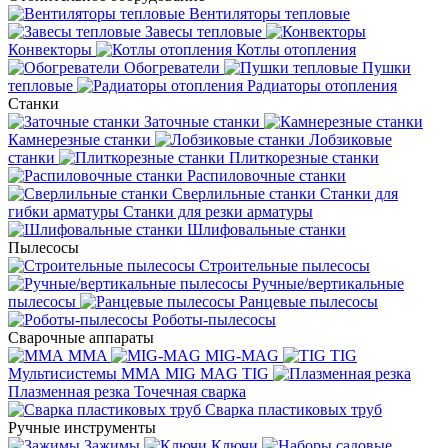
Вентиляторы тепловые
Завесы тепловые
Конвекторы
Котлы отопления
Обогреватели
Пушки
тепловые
Радиаторы отопления
Станки
Заточные станки
Камнерезные станки
Лобзиковые
станки
Плиткорезные станки
Распиловочные станки
Сверлильные станки
Станки для
гибки арматуры
Станки для резки арматуры
Шлифовальные станки
Пылесосы
Строительные пылесосы
Ручные/вертикальные
пылесосы
Ранцевые пылесосы
Роботы-пылесосы
Сварочные аппараты
MMA
MIG-MAG
TIG
Мультисистемы ММА MIG MAG TIG
Плазменная резка
Точечная сварка
Cварка пластиковых труб
Ручные инструменты
Зажимы
Ключи