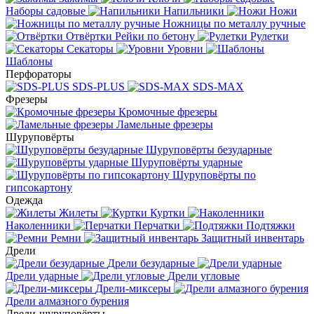
Наборы садовые
Напильники
Ножи
Ножницы по металлу ручные
Отвёртки
Рейки по бетону
Рулетки
Секаторы
Уровни
Шаблоны
Перфораторы
SDS-PLUS
SDS-MAX
Фрезеры
Кромочные фрезеры
Ламельные фрезеры
Шуруповёрты
Шуруповёрты безударные
Шуруповёрты ударные
Шуруповёрты по
гипсокартону
Одежда
Жилеты
Куртки
Наколенники
Перчатки
Подтяжки
Ремни
Защитный инвентарь
Дрели
Дрели безударные
Дрели ударные
Дрели угловые
Дрели-миксеры
Дрели алмазного бурения
Дрели-шуруповёрты