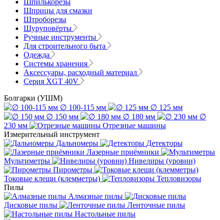
Шпилькорезы
Шприцы для смазки
Штроборезы
Шуруповёрты
Ручные инструменты
Для строительного быта
Одежда
Системы хранения
Аксессуары, расходный материал
Серия XGT 40V
Болгарки (УШМ)
∅ 100-115 мм
∅ 125 мм
∅ 150 мм
∅ 180 мм
∅
230 мм
Отрезные машины
Измерительный инструмент
Дальномеры
Детекторы
Лазерные приёмники
Мультиметры
Нивелиры (уровни)
Пирометры
Токовые клещи (клемметры)
Тепловизоры
Пилы
Алмазные пилы
Дисковые пилы
Ленточные пилы
Настольные пилы