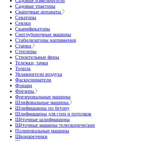
Садовые измельчители
Садовые тракторы
Сварочные аппараты
Секаторы
Сеялки
Скарификаторы
Снегоуборочные машины
Стабилизаторы напряжения
Станки
Степлеры
Строительные фены
Тележки, тачки
Точила
Увлажнители воздуха
Фаскосниматели
Фонари
Фрезеры
Фрезеровальные машины
Шлифовальные машины
Шлифмашины по бетону
Шлифмашины для стен и потолков
Щёточные шлифмашины
Щёточные машины телескопические
Полировальные машины
Швонарезчики