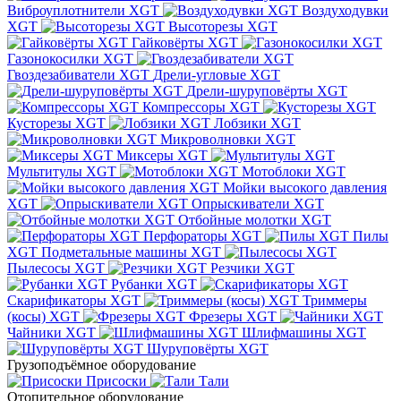
Виброуплотнители XGT
Воздуходувки
XGT
Высоторезы XGT
Гайковёрты XGT
Газонокосилки XGT
Гвоздезабиватели XGT
Дрели-угловые XGT
Дрели-шуруповёрты XGT
Компрессоры XGT
Кусторезы XGT
Лобзики XGT
Микроволновки XGT
Миксеры XGT
Мультитулы XGT
Мотоблоки XGT
Мойки высокого давления
XGT
Опрыскиватели XGT
Отбойные молотки XGT
Перфораторы XGT
Пилы
XGT
Подметальные машины XGT
Пылесосы XGT
Резчики XGT
Рубанки XGT
Скарификаторы XGT
Триммеры
(косы) XGT
Фрезеры XGT
Чайники XGT
Шлифмашины XGT
Шуруповёрты XGT
Грузоподъёмное оборудование
Присоски
Тали
Отопительное оборудование