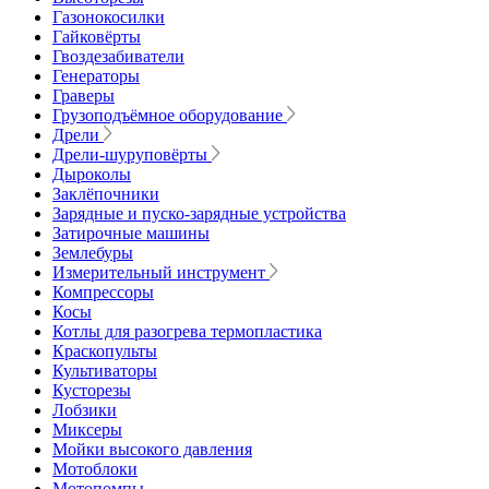
Газонокосилки
Гайковёрты
Гвоздезабиватели
Генераторы
Граверы
Грузоподъёмное оборудование
Дрели
Дрели-шуруповёрты
Дыроколы
Заклёпочники
Зарядные и пуско-зарядные устройства
Затирочные машины
Землебуры
Измерительный инструмент
Компрессоры
Косы
Котлы для разогрева термопластика
Краскопульты
Культиваторы
Кусторезы
Лобзики
Миксеры
Мойки высокого давления
Мотоблоки
Мотопомпы