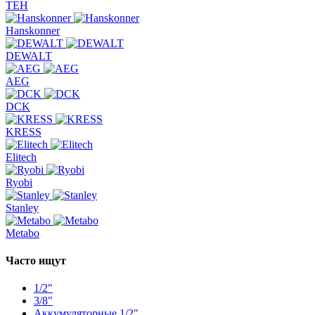
TEH
Hanskonner
DEWALT
AEG
DCK
KRESS
Elitech
Ryobi
Stanley
Metabo
Часто ищут
1/2"
3/8"
Аккумуляторные 1/2"