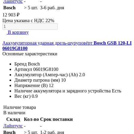
Лайнтулс
-
-
Bosch
> 5 шт.
3-6 раб. дня
12 903 ₽
Цена указана с НДС 22%
В корзину
Аккумуляторная ударная дрель-шуруповёрт
Bosch GSB 120-LI
06019G8100
Основные характеристики
Бренд
Bosch
Артикул
06019G8100
Аккумулятор (Ампер-час) (Ah)
2.0
Диаметр патрона (мм)
10
Напряжение (В)
12
Наличие аккумулятора и зарядного устройства
Есть
Вес (кг)
0.9
Наличие товара
В наличии
Склад
Кол-во
Срок поставки
Лайнтулс
-
-
Bosch
> 5 шт.
1-2 раб. дня