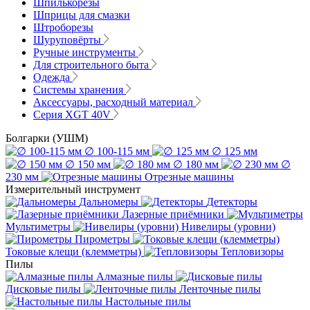
Шпилькорезы
Шприцы для смазки
Штроборезы
Шуруповёрты
Ручные инструменты
Для строительного быта
Одежда
Системы хранения
Аксессуары, расходный материал
Серия XGT 40V
Болгарки (УШМ)
∅ 100-115 мм
∅ 125 мм
∅ 150 мм
∅ 180 мм
∅
230 мм
Отрезные машины
Измерительный инструмент
Дальномеры
Детекторы
Лазерные приёмники
Мультиметры
Нивелиры (уровни)
Пирометры
Токовые клещи (клемметры)
Тепловизоры
Пилы
Алмазные пилы
Дисковые пилы
Ленточные пилы
Настольные пилы