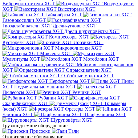
Виброуплотнители XGT
Воздуходувки
XGT
Высоторезы XGT
Гайковёрты XGT
Газонокосилки XGT
Гвоздезабиватели XGT
Дрели-угловые XGT
Дрели-шуруповёрты XGT
Компрессоры XGT
Кусторезы XGT
Лобзики XGT
Микроволновки XGT
Миксеры XGT
Мультитулы XGT
Мотоблоки XGT
Мойки высокого давления
XGT
Опрыскиватели XGT
Отбойные молотки XGT
Перфораторы XGT
Пилы
XGT
Подметальные машины XGT
Пылесосы XGT
Резчики XGT
Рубанки XGT
Скарификаторы XGT
Триммеры
(косы) XGT
Фрезеры XGT
Чайники XGT
Шлифмашины XGT
Шуруповёрты XGT
Грузоподъёмное оборудование
Присоски
Тали
Отопительное оборудование