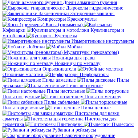
Дрели алмазного бурения
Дыроколы гидравлические
Заклёпочники
Затирочные машины
Компрессоры
Краскопульты
Косы (триммеры)
Кофеварки
Культиваторы и
мотоблоки
Кусторезы
Измерительные инструменты
Лобзики
Мойки
Мультитулы (реноваторы)
Ножницы для травы
Ножницы по металлу
Опрыскиватели
Отбойные молотки
Перфораторы
Пилы алмазные
Пилы
дисковые
Пилы ленточные
Пилы настольные
Пилы погружные
Пилы по металлу
Пилы сабельные
Пилы торцовочные
Пилы цепные
Пистолеты для вязки
арматуры
Пистолеты для
герметика
Плиткорезы
Пылесосы
Рубанки и рейсмусы
Сварочное оборудование