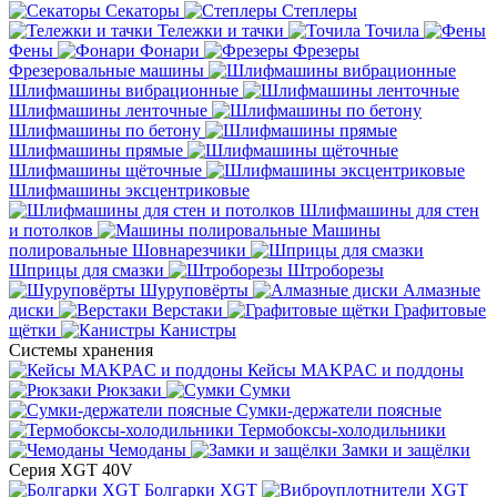
Секаторы
Степлеры
Тележки и тачки
Точила
Фены
Фонари
Фрезеры
Фрезеровальные машины
Шлифмашины вибрационные
Шлифмашины ленточные
Шлифмашины по бетону
Шлифмашины прямые
Шлифмашины щёточные
Шлифмашины эксцентриковые
Шлифмашины для стен
и потолков
Машины
полировальные
Шовнарезчики
Шприцы для смазки
Штроборезы
Шуруповёрты
Алмазные
диски
Верстаки
Графитовые
щётки
Канистры
Системы хранения
Кейсы MAKPAC и поддоны
Рюкзаки
Сумки
Сумки-держатели поясные
Термобоксы-холодильники
Чемоданы
Замки и защёлки
Серия XGT 40V
Болгарки XGT