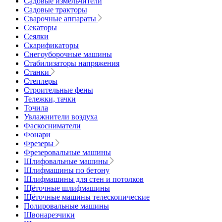
Садовые измельчители
Садовые тракторы
Сварочные аппараты
Секаторы
Сеялки
Скарификаторы
Снегоуборочные машины
Стабилизаторы напряжения
Станки
Степлеры
Строительные фены
Тележки, тачки
Точила
Увлажнители воздуха
Фаскосниматели
Фонари
Фрезеры
Фрезеровальные машины
Шлифовальные машины
Шлифмашины по бетону
Шлифмашины для стен и потолков
Щёточные шлифмашины
Щёточные машины телескопические
Полировальные машины
Швонарезчики