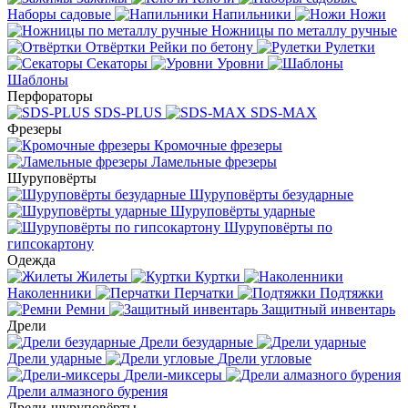
Наборы садовые
Напильники
Ножи
Ножницы по металлу ручные
Отвёртки
Рейки по бетону
Рулетки
Секаторы
Уровни
Шаблоны
Перфораторы
SDS-PLUS
SDS-MAX
Фрезеры
Кромочные фрезеры
Ламельные фрезеры
Шуруповёрты
Шуруповёрты безударные
Шуруповёрты ударные
Шуруповёрты по
гипсокартону
Одежда
Жилеты
Куртки
Наколенники
Перчатки
Подтяжки
Ремни
Защитный инвентарь
Дрели
Дрели безударные
Дрели ударные
Дрели угловые
Дрели-миксеры
Дрели алмазного бурения
Дрели-шуруповёрты