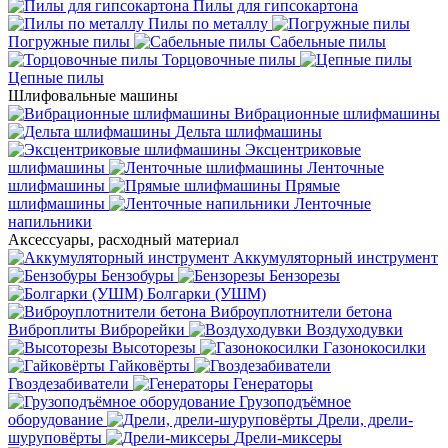
Пилы для гипсокартона
Пилы по металлу
Погружные пилы
Сабельные пилы
Торцовочные пилы
Цепные пилы
Шлифовальные машины
Вибрационные шлифмашины
Дельта шлифмашины
Эксцентриковые
шлифмашины
Ленточные
шлифмашины
Прямые
шлифмашины
Ленточные
напильники
Аксессуары, расходный материал
Аккумуляторный инструмент
Бензобуры
Бензорезы
Болгарки (УШМ)
Виброуплотнители бетона
Виброплиты
Виброрейки
Воздуходувки
Высоторезы
Газонокосилки
Гайковёрты
Гвоздезабиватели
Генераторы
Грузоподъёмное
оборудование
Дрели, дрели-
шуруповёрты
Дрели-миксеры