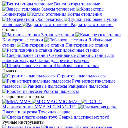
Вентиляторы тепловые
Завесы тепловые
Конвекторы
Котлы отопления
Обогреватели
Пушки
тепловые
Радиаторы отопления
Станки
Заточные станки
Камнерезные станки
Лобзиковые
станки
Плиткорезные станки
Распиловочные станки
Сверлильные станки
Станки для
гибки арматуры
Станки для резки арматуры
Шлифовальные станки
Пылесосы
Строительные пылесосы
Ручные/вертикальные
пылесосы
Ранцевые пылесосы
Роботы-пылесосы
Сварочные аппараты
MMA
MIG-MAG
TIG
Мультисистемы ММА MIG MAG TIG
Плазменная резка
Точечная сварка
Cварка пластиковых труб
Ручные инструменты
Зажимы
Ключи