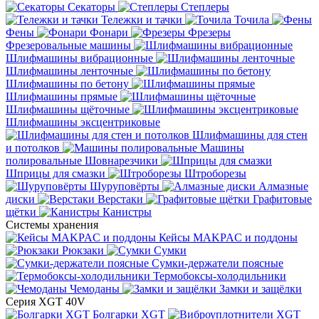
Секаторы
Степлеры
Тележки и тачки
Точила
Фены
Фонари
Фрезеры
Фрезеровальные машины
Шлифмашины вибрационные
Шлифмашины ленточные
Шлифмашины по бетону
Шлифмашины прямые
Шлифмашины щёточные
Шлифмашины эксцентриковые
Шлифмашины для стен
и потолков
Машины
полировальные
Шовнарезчики
Шприцы для смазки
Штроборезы
Шуруповёрты
Алмазные
диски
Верстаки
Графитовые
щётки
Канистры
Системы хранения
Кейсы MAKPAC и поддоны
Рюкзаки
Сумки
Сумки-держатели поясные
Термобоксы-холодильники
Чемоданы
Замки и защёлки
Серия XGT 40V
Болгарки XGT