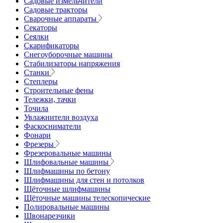
Садовые измельчители
Садовые тракторы
Сварочные аппараты
Секаторы
Сеялки
Скарификаторы
Снегоуборочные машины
Стабилизаторы напряжения
Станки
Степлеры
Строительные фены
Тележки, тачки
Точила
Увлажнители воздуха
Фаскосниматели
Фонари
Фрезеры
Фрезеровальные машины
Шлифовальные машины
Шлифмашины по бетону
Шлифмашины для стен и потолков
Щёточные шлифмашины
Щёточные машины телескопические
Полировальные машины
Швонарезчики