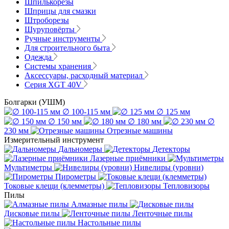
Шпилькорезы
Шприцы для смазки
Штроборезы
Шуруповёрты
Ручные инструменты
Для строительного быта
Одежда
Системы хранения
Аксессуары, расходный материал
Серия XGT 40V
Болгарки (УШМ)
∅ 100-115 мм
∅ 125 мм
∅ 150 мм
∅ 180 мм
∅
230 мм
Отрезные машины
Измерительный инструмент
Дальномеры
Детекторы
Лазерные приёмники
Мультиметры
Нивелиры (уровни)
Пирометры
Токовые клещи (клемметры)
Тепловизоры
Пилы
Алмазные пилы
Дисковые пилы
Ленточные пилы
Настольные пилы