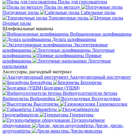
Пилы для гипсокартона
Пилы по металлу
Погружные пилы
Сабельные пилы
Торцовочные пилы
Цепные пилы
Шлифовальные машины
Вибрационные шлифмашины
Дельта шлифмашины
Эксцентриковые
шлифмашины
Ленточные
шлифмашины
Прямые
шлифмашины
Ленточные
напильники
Аксессуары, расходный материал
Аккумуляторный инструмент
Бензобуры
Бензорезы
Болгарки (УШМ)
Виброуплотнители бетона
Виброплиты
Виброрейки
Воздуходувки
Высоторезы
Газонокосилки
Гайковёрты
Гвоздезабиватели
Генераторы
Грузоподъёмное
оборудование
Дрели, дрели-
шуруповёрты
Дрели-миксеры