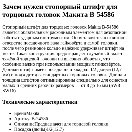
Зачем нужен стопорный штифт для
торцовых головок Макита B-54586
Стопорный штифт для торцовых головок Makita B-54586
является обязательным расходным элементом для безопасной
работы с ударным инструментом. Он вставляется в сквозное
отверстие посадочного вала гайковёрта и самой головки,
после чего резиновое кольцо надёжно удерживает штифт на
месте. Такая конструкция предотвращает случайный вылет
тяжёлой торцевой головки на высоких оборотах, что
особенно важно при использовании мощных гайковёртов.
Данный штифт имеет посадочный квадрат 1/2 дюйма (12,7
мм) и подходит для стандартных торцовых головок. Длина и
толщина штифтов оптимизированы специально для оснастки
малых и средних рабочих размеров — от 8 до 16 мм (SW8–
SW16).
Технические характеристики
Бренд
Makita
Артикул
B-54586
Описание
Предназначен для торцевой головки.
Посадка (дюйм)
1/2(12.7)