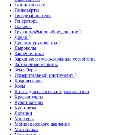
Газонокосилки
Гайковёрты
Гвоздезабиватели
Генераторы
Граверы
Грузоподъёмное оборудование
Дрели
Дрели-шуруповёрты
Дыроколы
Заклёпочники
Зарядные и пуско-зарядные устройства
Затирочные машины
Землебуры
Измерительный инструмент
Компрессоры
Косы
Котлы для разогрева термопластика
Краскопульты
Культиваторы
Кусторезы
Лобзики
Миксеры
Мойки высокого давления
Мотоблоки
Мотопомпы