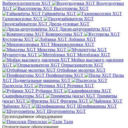
Виброуплотнители XGT
Воздуходувки
XGT
Высоторезы XGT
Гайковёрты XGT
Газонокосилки XGT
Гвоздезабиватели XGT
Дрели-угловые XGT
Дрели-шуруповёрты XGT
Компрессоры XGT
Кусторезы XGT
Лобзики XGT
Микроволновки XGT
Миксеры XGT
Мультитулы XGT
Мотоблоки XGT
Мойки высокого давления
XGT
Опрыскиватели XGT
Отбойные молотки XGT
Перфораторы XGT
Пилы
XGT
Подметальные машины XGT
Пылесосы XGT
Резчики XGT
Рубанки XGT
Скарификаторы XGT
Триммеры
(косы) XGT
Фрезеры XGT
Чайники XGT
Шлифмашины XGT
Шуруповёрты XGT
Грузоподъёмное оборудование
Присоски
Тали
Отопительное оборудование