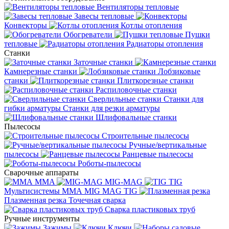
Вентиляторы тепловые
Завесы тепловые
Конвекторы
Котлы отопления
Обогреватели
Пушки
тепловые
Радиаторы отопления
Станки
Заточные станки
Камнерезные станки
Лобзиковые
станки
Плиткорезные станки
Распиловочные станки
Сверлильные станки
Станки для
гибки арматуры
Станки для резки арматуры
Шлифовальные станки
Пылесосы
Строительные пылесосы
Ручные/вертикальные
пылесосы
Ранцевые пылесосы
Роботы-пылесосы
Сварочные аппараты
MMA
MIG-MAG
TIG
Мультисистемы ММА MIG MAG TIG
Плазменная резка
Точечная сварка
Cварка пластиковых труб
Ручные инструменты
Зажимы
Ключи