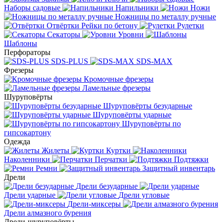
Наборы садовые
Напильники
Ножи
Ножницы по металлу ручные
Отвёртки
Рейки по бетону
Рулетки
Секаторы
Уровни
Шаблоны
Перфораторы
SDS-PLUS
SDS-MAX
Фрезеры
Кромочные фрезеры
Ламельные фрезеры
Шуруповёрты
Шуруповёрты безударные
Шуруповёрты ударные
Шуруповёрты по
гипсокартону
Одежда
Жилеты
Куртки
Наколенники
Перчатки
Подтяжки
Ремни
Защитный инвентарь
Дрели
Дрели безударные
Дрели ударные
Дрели угловые
Дрели-миксеры
Дрели алмазного бурения
Дрели-шуруповёрты