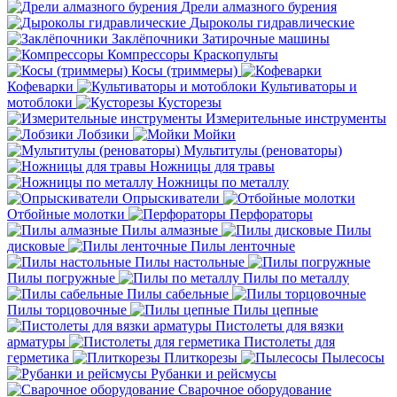
Дрели алмазного бурения
Дыроколы гидравлические
Заклёпочники
Затирочные машины
Компрессоры
Краскопульты
Косы (триммеры)
Кофеварки
Культиваторы и
мотоблоки
Кусторезы
Измерительные инструменты
Лобзики
Мойки
Мультитулы (реноваторы)
Ножницы для травы
Ножницы по металлу
Опрыскиватели
Отбойные молотки
Перфораторы
Пилы алмазные
Пилы
дисковые
Пилы ленточные
Пилы настольные
Пилы погружные
Пилы по металлу
Пилы сабельные
Пилы торцовочные
Пилы цепные
Пистолеты для вязки
арматуры
Пистолеты для
герметика
Плиткорезы
Пылесосы
Рубанки и рейсмусы
Сварочное оборудование