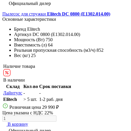
Официальный дилер
Пылесос для стружки
Elitech DC 0800 (E1302.014.00)
Основные характеристики
Бренд
Elitech
Артикул
DC 0800 (E1302.014.00)
Мощность (Вт)
750
Вместимость (л)
64
Реальная пропускная способность (м3/ч)
852
Вес (кг)
25
Наличие товара
В наличии
Склад
Кол-во
Срок поставки
Лайнтулс
-
-
Elitech
> 5 шт.
1-2 раб. дня
Розничная цена
29 990 ₽
Цена указана с НДС 22%
В корзину
Официальный дилер