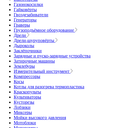
Газонокосилки
Гайковёрты
Гвоздезабиватели
Генераторы
Граверы
Грузоподъёмное оборудование
Дрели
Дрели-шуруповёрты
Дыроколы
Заклёпочники
Зарядные и пуско-зарядные устройства
Затирочные машины
Землебуры
Измерительный инструмент
Компрессоры
Косы
Котлы для разогрева термопластика
Краскопульты
Культиваторы
Кусторезы
Лобзики
Миксеры
Мойки высокого давления
Мотоблоки
Мотопомпы