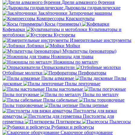
Дрели алмазного бурения
Дыроколы гидравлические
Заклёпочники
Затирочные машины
Компрессоры
Краскопульты
Косы (триммеры)
Кофеварки
Культиваторы и
мотоблоки
Кусторезы
Измерительные инструменты
Лобзики
Мойки
Мультитулы (реноваторы)
Ножницы для травы
Ножницы по металлу
Опрыскиватели
Отбойные молотки
Перфораторы
Пилы алмазные
Пилы
дисковые
Пилы ленточные
Пилы настольные
Пилы погружные
Пилы по металлу
Пилы сабельные
Пилы торцовочные
Пилы цепные
Пистолеты для вязки
арматуры
Пистолеты для
герметика
Плиткорезы
Пылесосы
Рубанки и рейсмусы
Сварочное оборудование