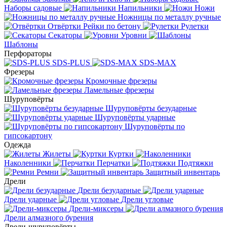
Наборы садовые
Напильники
Ножи
Ножницы по металлу ручные
Отвёртки
Рейки по бетону
Рулетки
Секаторы
Уровни
Шаблоны
Перфораторы
SDS-PLUS
SDS-MAX
Фрезеры
Кромочные фрезеры
Ламельные фрезеры
Шуруповёрты
Шуруповёрты безударные
Шуруповёрты ударные
Шуруповёрты по
гипсокартону
Одежда
Жилеты
Куртки
Наколенники
Перчатки
Подтяжки
Ремни
Защитный инвентарь
Дрели
Дрели безударные
Дрели ударные
Дрели угловые
Дрели-миксеры
Дрели алмазного бурения
Дрели-шуруповёрты