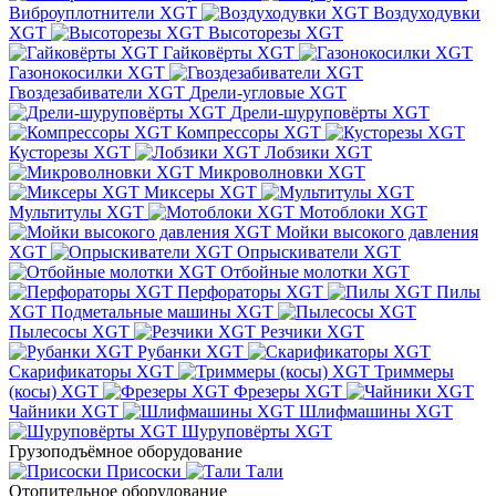
Виброуплотнители XGT
Воздуходувки
XGT
Высоторезы XGT
Гайковёрты XGT
Газонокосилки XGT
Гвоздезабиватели XGT
Дрели-угловые XGT
Дрели-шуруповёрты XGT
Компрессоры XGT
Кусторезы XGT
Лобзики XGT
Микроволновки XGT
Миксеры XGT
Мультитулы XGT
Мотоблоки XGT
Мойки высокого давления
XGT
Опрыскиватели XGT
Отбойные молотки XGT
Перфораторы XGT
Пилы
XGT
Подметальные машины XGT
Пылесосы XGT
Резчики XGT
Рубанки XGT
Скарификаторы XGT
Триммеры
(косы) XGT
Фрезеры XGT
Чайники XGT
Шлифмашины XGT
Шуруповёрты XGT
Грузоподъёмное оборудование
Присоски
Тали
Отопительное оборудование