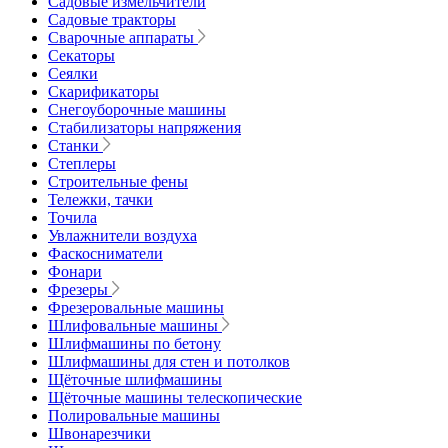
Садовые измельчители
Садовые тракторы
Сварочные аппараты
Секаторы
Сеялки
Скарификаторы
Снегоуборочные машины
Стабилизаторы напряжения
Станки
Степлеры
Строительные фены
Тележки, тачки
Точила
Увлажнители воздуха
Фаскосниматели
Фонари
Фрезеры
Фрезеровальные машины
Шлифовальные машины
Шлифмашины по бетону
Шлифмашины для стен и потолков
Щёточные шлифмашины
Щёточные машины телескопические
Полировальные машины
Швонарезчики