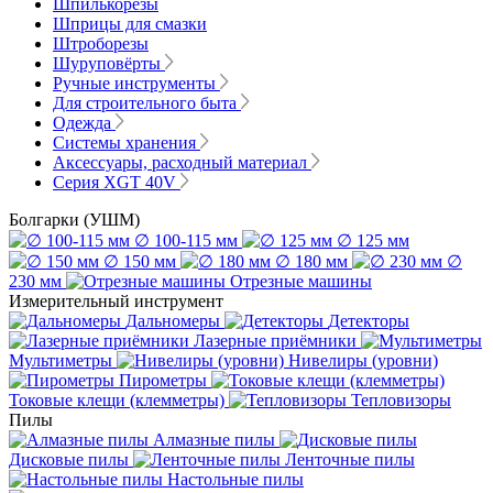
Шпилькорезы
Шприцы для смазки
Штроборезы
Шуруповёрты
Ручные инструменты
Для строительного быта
Одежда
Системы хранения
Аксессуары, расходный материал
Серия XGT 40V
Болгарки (УШМ)
∅ 100-115 мм
∅ 125 мм
∅ 150 мм
∅ 180 мм
∅
230 мм
Отрезные машины
Измерительный инструмент
Дальномеры
Детекторы
Лазерные приёмники
Мультиметры
Нивелиры (уровни)
Пирометры
Токовые клещи (клемметры)
Тепловизоры
Пилы
Алмазные пилы
Дисковые пилы
Ленточные пилы
Настольные пилы