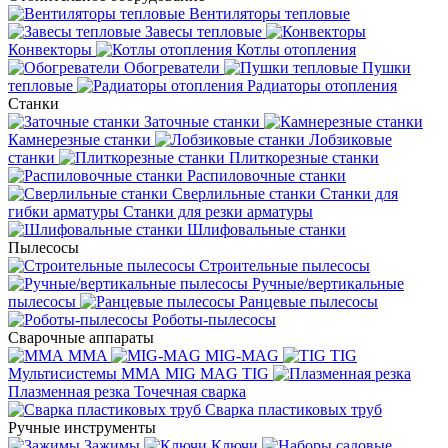
Вентиляторы тепловые
Завесы тепловые
Конвекторы
Котлы отопления
Обогреватели
Пушки
тепловые
Радиаторы отопления
Станки
Заточные станки
Камнерезные станки
Лобзиковые
станки
Плиткорезные станки
Распиловочные станки
Сверлильные станки
Станки для
гибки арматуры
Станки для резки арматуры
Шлифовальные станки
Пылесосы
Строительные пылесосы
Ручные/вертикальные
пылесосы
Ранцевые пылесосы
Роботы-пылесосы
Сварочные аппараты
MMA
MIG-MAG
TIG
Мультисистемы ММА MIG MAG TIG
Плазменная резка
Точечная сварка
Cварка пластиковых труб
Ручные инструменты
Зажимы
Ключи