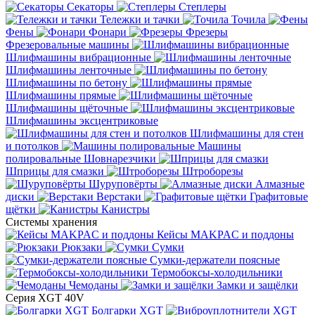
Секаторы
Степлеры
Тележки и тачки
Точила
Фены
Фонари
Фрезеры
Фрезеровальные машины
Шлифмашины вибрационные
Шлифмашины ленточные
Шлифмашины по бетону
Шлифмашины прямые
Шлифмашины щёточные
Шлифмашины эксцентриковые
Шлифмашины для стен
и потолков
Машины
полировальные
Шовнарезчики
Шприцы для смазки
Штроборезы
Шуруповёрты
Алмазные
диски
Верстаки
Графитовые
щётки
Канистры
Системы хранения
Кейсы MAKPAC и поддоны
Рюкзаки
Сумки
Сумки-держатели поясные
Термобоксы-холодильники
Чемоданы
Замки и защёлки
Серия XGT 40V
Болгарки XGT