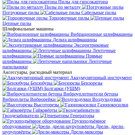
Пилы для гипсокартона
Пилы по металлу
Погружные пилы
Сабельные пилы
Торцовочные пилы
Цепные пилы
Шлифовальные машины
Вибрационные шлифмашины
Дельта шлифмашины
Эксцентриковые
шлифмашины
Ленточные
шлифмашины
Прямые
шлифмашины
Ленточные
напильники
Аксессуары, расходный материал
Аккумуляторный инструмент
Бензобуры
Бензорезы
Болгарки (УШМ)
Виброуплотнители бетона
Виброплиты
Виброрейки
Воздуходувки
Высоторезы
Газонокосилки
Гайковёрты
Гвоздезабиватели
Генераторы
Грузоподъёмное
оборудование
Дрели, дрели-
шуруповёрты
Дрели-миксеры