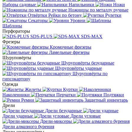
Наборы садовые
Напильники
Ножи
Ножницы по металлу ручные
Отвёртки
Рейки по бетону
Рулетки
Секаторы
Уровни
Шаблоны
Перфораторы
SDS-PLUS
SDS-MAX
Фрезеры
Кромочные фрезеры
Ламельные фрезеры
Шуруповёрты
Шуруповёрты безударные
Шуруповёрты ударные
Шуруповёрты по
гипсокартону
Одежда
Жилеты
Куртки
Наколенники
Перчатки
Подтяжки
Ремни
Защитный инвентарь
Дрели
Дрели безударные
Дрели ударные
Дрели угловые
Дрели-миксеры
Дрели алмазного бурения
Дрели-шуруповёрты