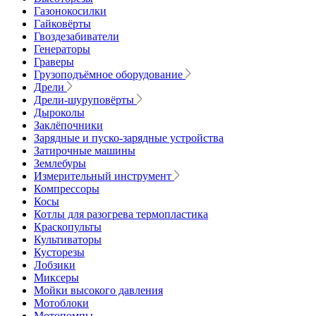
Газонокосилки
Гайковёрты
Гвоздезабиватели
Генераторы
Граверы
Грузоподъёмное оборудование
Дрели
Дрели-шуруповёрты
Дыроколы
Заклёпочники
Зарядные и пуско-зарядные устройства
Затирочные машины
Землебуры
Измерительный инструмент
Компрессоры
Косы
Котлы для разогрева термопластика
Краскопульты
Культиваторы
Кусторезы
Лобзики
Миксеры
Мойки высокого давления
Мотоблоки
Мотопомпы