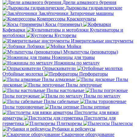
Дрели алмазного бурения
Дыроколы гидравлические
Заклёпочники
Затирочные машины
Компрессоры
Краскопульты
Косы (триммеры)
Кофеварки
Культиваторы и
мотоблоки
Кусторезы
Измерительные инструменты
Лобзики
Мойки
Мультитулы (реноваторы)
Ножницы для травы
Ножницы по металлу
Опрыскиватели
Отбойные молотки
Перфораторы
Пилы алмазные
Пилы
дисковые
Пилы ленточные
Пилы настольные
Пилы погружные
Пилы по металлу
Пилы сабельные
Пилы торцовочные
Пилы цепные
Пистолеты для вязки
арматуры
Пистолеты для
герметика
Плиткорезы
Пылесосы
Рубанки и рейсмусы
Сварочное оборудование