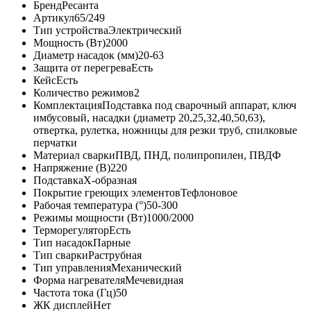
Бренд
Ресанта
Артикул
65/249
Тип устройства
Электрический
Мощность (Вт)
2000
Диаметр насадок (мм)
20-63
Защита от перегрева
Есть
Кейс
Есть
Количество режимов
2
Комплектация
Подставка под сварочный аппарат, ключ
имбусовый, насадки (диаметр 20,25,32,40,50,63),
отвертка, рулетка, ножницы для резки труб, спилковые
перчатки
Материал сварки
ПВД, ПНД, полипропилен, ПВДФ
Напряжение (В)
220
Подставка
X-образная
Покрытие греющих элементов
Тефлоновое
Рабочая температура (°)
50-300
Режимы мощности (Вт)
1000/2000
Терморегулятор
Есть
Тип насадок
Парные
Тип сварки
Раструбная
Тип управления
Механический
Форма нагревателя
Мечевидная
Частота тока (Гц)
50
ЖК дисплей
Нет