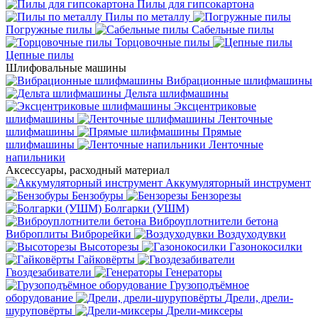
Пилы для гипсокартона
Пилы по металлу
Погружные пилы
Сабельные пилы
Торцовочные пилы
Цепные пилы
Шлифовальные машины
Вибрационные шлифмашины
Дельта шлифмашины
Эксцентриковые
шлифмашины
Ленточные
шлифмашины
Прямые
шлифмашины
Ленточные
напильники
Аксессуары, расходный материал
Аккумуляторный инструмент
Бензобуры
Бензорезы
Болгарки (УШМ)
Виброуплотнители бетона
Виброплиты
Виброрейки
Воздуходувки
Высоторезы
Газонокосилки
Гайковёрты
Гвоздезабиватели
Генераторы
Грузоподъёмное
оборудование
Дрели, дрели-
шуруповёрты
Дрели-миксеры