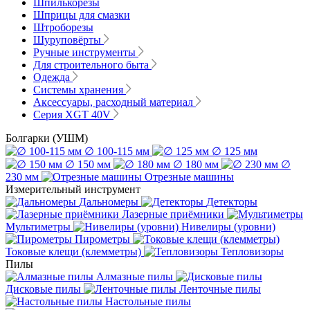
Шпилькорезы
Шприцы для смазки
Штроборезы
Шуруповёрты
Ручные инструменты
Для строительного быта
Одежда
Системы хранения
Аксессуары, расходный материал
Серия XGT 40V
Болгарки (УШМ)
∅ 100-115 мм
∅ 125 мм
∅ 150 мм
∅ 180 мм
∅
230 мм
Отрезные машины
Измерительный инструмент
Дальномеры
Детекторы
Лазерные приёмники
Мультиметры
Нивелиры (уровни)
Пирометры
Токовые клещи (клемметры)
Тепловизоры
Пилы
Алмазные пилы
Дисковые пилы
Ленточные пилы
Настольные пилы