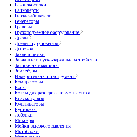
Газонокосилки
Гайковёрты
Гвоздезабиватели
Генераторы
Граверы
Грузоподъёмное оборудование
Дрели
Дрели-шуруповёрты
Дыроколы
Заклёпочники
Зарядные и пуско-зарядные устройства
Затирочные машины
Землебуры
Измерительный инструмент
Компрессоры
Косы
Котлы для разогрева термопластика
Краскопульты
Культиваторы
Кусторезы
Лобзики
Миксеры
Мойки высокого давления
Мотоблоки
Мотопомпы