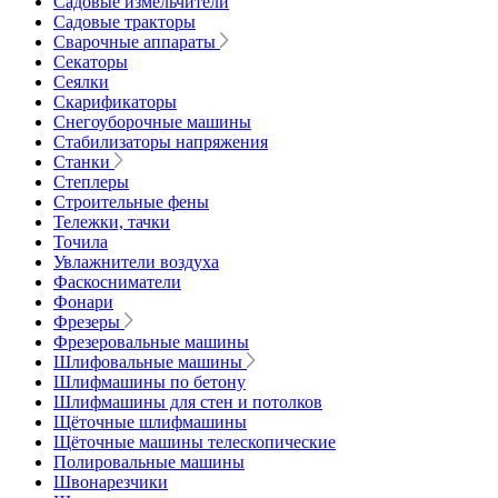
Садовые измельчители
Садовые тракторы
Сварочные аппараты
Секаторы
Сеялки
Скарификаторы
Снегоуборочные машины
Стабилизаторы напряжения
Станки
Степлеры
Строительные фены
Тележки, тачки
Точила
Увлажнители воздуха
Фаскосниматели
Фонари
Фрезеры
Фрезеровальные машины
Шлифовальные машины
Шлифмашины по бетону
Шлифмашины для стен и потолков
Щёточные шлифмашины
Щёточные машины телескопические
Полировальные машины
Швонарезчики