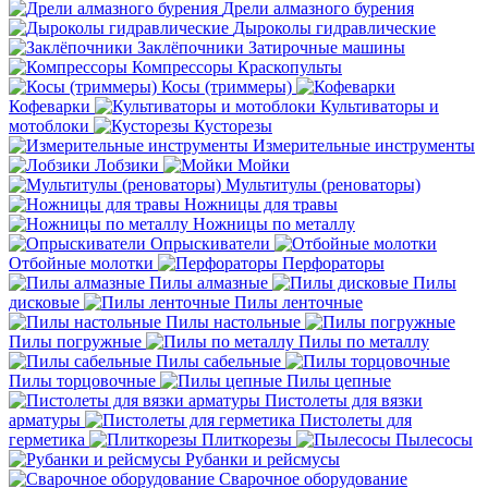
Дрели алмазного бурения
Дыроколы гидравлические
Заклёпочники
Затирочные машины
Компрессоры
Краскопульты
Косы (триммеры)
Кофеварки
Культиваторы и
мотоблоки
Кусторезы
Измерительные инструменты
Лобзики
Мойки
Мультитулы (реноваторы)
Ножницы для травы
Ножницы по металлу
Опрыскиватели
Отбойные молотки
Перфораторы
Пилы алмазные
Пилы
дисковые
Пилы ленточные
Пилы настольные
Пилы погружные
Пилы по металлу
Пилы сабельные
Пилы торцовочные
Пилы цепные
Пистолеты для вязки
арматуры
Пистолеты для
герметика
Плиткорезы
Пылесосы
Рубанки и рейсмусы
Сварочное оборудование