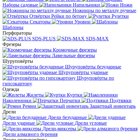
Наборы садовые
Напильники
Ножи
Ножницы по металлу ручные
Отвёртки
Рейки по бетону
Рулетки
Секаторы
Уровни
Шаблоны
Перфораторы
SDS-PLUS
SDS-MAX
Фрезеры
Кромочные фрезеры
Ламельные фрезеры
Шуруповёрты
Шуруповёрты безударные
Шуруповёрты ударные
Шуруповёрты по
гипсокартону
Одежда
Жилеты
Куртки
Наколенники
Перчатки
Подтяжки
Ремни
Защитный инвентарь
Дрели
Дрели безударные
Дрели ударные
Дрели угловые
Дрели-миксеры
Дрели алмазного бурения
Дрели-шуруповёрты