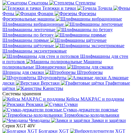
Секаторы
Степлеры
Тележки и тачки
Точила
Фены
Фонари
Фрезеры
Фрезеровальные машины
Шлифмашины вибрационные
Шлифмашины ленточные
Шлифмашины по бетону
Шлифмашины прямые
Шлифмашины щёточные
Шлифмашины эксцентриковые
Шлифмашины для стен
и потолков
Машины
полировальные
Шовнарезчики
Шприцы для смазки
Штроборезы
Шуруповёрты
Алмазные
диски
Верстаки
Графитовые
щётки
Канистры
Системы хранения
Кейсы MAKPAC и поддоны
Рюкзаки
Сумки
Сумки-держатели поясные
Термобоксы-холодильники
Чемоданы
Замки и защёлки
Серия XGT 40V
Болгарки XGT