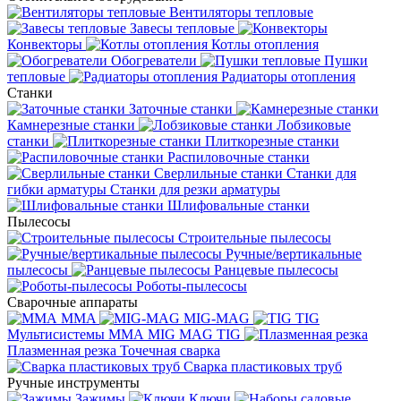
Вентиляторы тепловые
Завесы тепловые
Конвекторы
Котлы отопления
Обогреватели
Пушки
тепловые
Радиаторы отопления
Станки
Заточные станки
Камнерезные станки
Лобзиковые
станки
Плиткорезные станки
Распиловочные станки
Сверлильные станки
Станки для
гибки арматуры
Станки для резки арматуры
Шлифовальные станки
Пылесосы
Строительные пылесосы
Ручные/вертикальные
пылесосы
Ранцевые пылесосы
Роботы-пылесосы
Сварочные аппараты
MMA
MIG-MAG
TIG
Мультисистемы ММА MIG MAG TIG
Плазменная резка
Точечная сварка
Cварка пластиковых труб
Ручные инструменты
Зажимы
Ключи