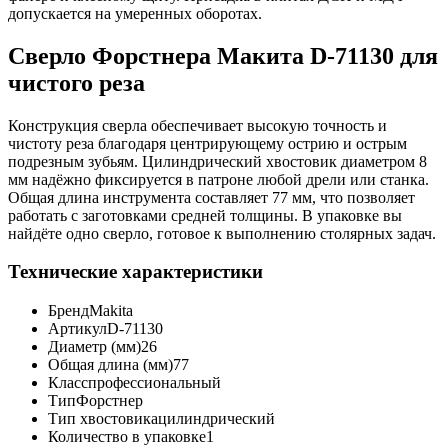
допускается на умеренных оборотах.
Сверло Форстнера Макита D-71130 для
чистого реза
Конструкция сверла обеспечивает высокую точность и
чистоту реза благодаря центрирующему острию и острым
подрезным зубьям. Цилиндрический хвостовик диаметром 8
мм надёжно фиксируется в патроне любой дрели или станка.
Общая длина инструмента составляет 77 мм, что позволяет
работать с заготовками средней толщины. В упаковке вы
найдёте одно сверло, готовое к выполнению столярных задач.
Технические характеристики
Бренд
Makita
Артикул
D-71130
Диаметр (мм)
26
Общая длина (мм)
77
Класс
профессиональный
Тип
Форстнер
Тип хвостовика
цилиндрический
Количество в упаковке
1