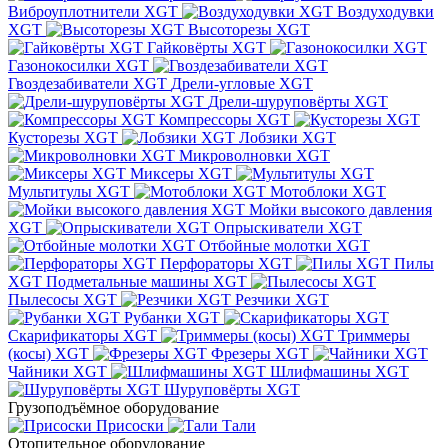
Виброуплотнители XGT
Воздуходувки
XGT
Высоторезы XGT
Гайковёрты XGT
Газонокосилки XGT
Гвоздезабиватели XGT
Дрели-угловые XGT
Дрели-шуруповёрты XGT
Компрессоры XGT
Кусторезы XGT
Лобзики XGT
Микроволновки XGT
Миксеры XGT
Мультитулы XGT
Мотоблоки XGT
Мойки высокого давления
XGT
Опрыскиватели XGT
Отбойные молотки XGT
Перфораторы XGT
Пилы
XGT
Подметальные машины XGT
Пылесосы XGT
Резчики XGT
Рубанки XGT
Скарификаторы XGT
Триммеры
(косы) XGT
Фрезеры XGT
Чайники XGT
Шлифмашины XGT
Шуруповёрты XGT
Грузоподъёмное оборудование
Присоски
Тали
Отопительное оборудование