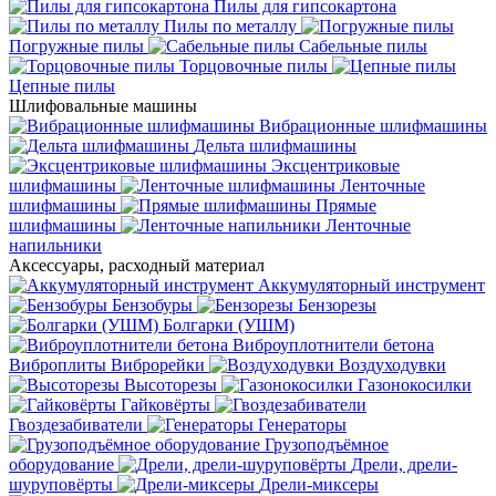
Пилы для гипсокартона
Пилы по металлу
Погружные пилы
Сабельные пилы
Торцовочные пилы
Цепные пилы
Шлифовальные машины
Вибрационные шлифмашины
Дельта шлифмашины
Эксцентриковые
шлифмашины
Ленточные
шлифмашины
Прямые
шлифмашины
Ленточные
напильники
Аксессуары, расходный материал
Аккумуляторный инструмент
Бензобуры
Бензорезы
Болгарки (УШМ)
Виброуплотнители бетона
Виброплиты
Виброрейки
Воздуходувки
Высоторезы
Газонокосилки
Гайковёрты
Гвоздезабиватели
Генераторы
Грузоподъёмное
оборудование
Дрели, дрели-
шуруповёрты
Дрели-миксеры