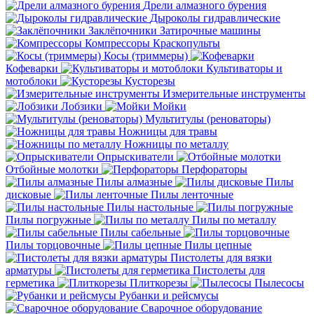
Дрели алмазного бурения
Дыроколы гидравлические
Заклёпочники
Затирочные машины
Компрессоры
Краскопульты
Косы (триммеры)
Кофеварки
Культиваторы и
мотоблоки
Кусторезы
Измерительные инструменты
Лобзики
Мойки
Мультитулы (реноваторы)
Ножницы для травы
Ножницы по металлу
Опрыскиватели
Отбойные молотки
Перфораторы
Пилы алмазные
Пилы
дисковые
Пилы ленточные
Пилы настольные
Пилы погружные
Пилы по металлу
Пилы сабельные
Пилы торцовочные
Пилы цепные
Пистолеты для вязки
арматуры
Пистолеты для
герметика
Плиткорезы
Пылесосы
Рубанки и рейсмусы
Сварочное оборудование