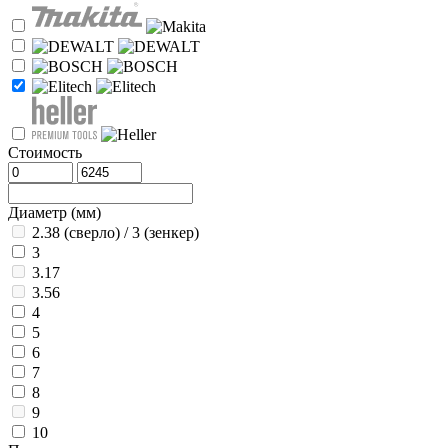
Стоимость
Диаметр (мм)
2.38 (сверло) / 3 (зенкер)
3
3.17
3.56
4
5
6
7
8
9
10