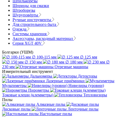
Шпилькорезы
Шприцы для смазки
Штроборезы
Шуруповёрты
Ручные инструменты
Для строительного быта
Одежда
Системы хранения
Аксессуары, расходный материал
Серия XGT 40V
Болгарки (УШМ)
∅ 100-115 мм
∅ 125 мм
∅ 150 мм
∅ 180 мм
∅
230 мм
Отрезные машины
Измерительный инструмент
Дальномеры
Детекторы
Лазерные приёмники
Мультиметры
Нивелиры (уровни)
Пирометры
Токовые клещи (клемметры)
Тепловизоры
Пилы
Алмазные пилы
Дисковые пилы
Ленточные пилы
Настольные пилы