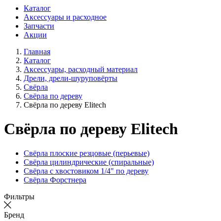
Каталог
Аксессуары и расходное
Запчасти
Акции
Главная
Каталог
Аксессуары, расходный материал
Дрели, дрели-шуруповёрты
Свёрла
Свёрла по дереву
Свёрла по дереву Elitech
Свёрла по дереву Elitech
Свёрла плоские резцовые (перьевые)
Свёрла цилиндрические (спиральные)
Свёрла с хвостовиком 1/4" по дереву
Свёрла Форстнера
Фильтры
Бренд