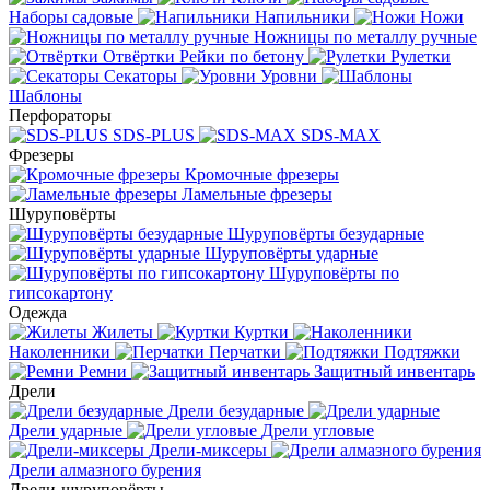
Наборы садовые
Напильники
Ножи
Ножницы по металлу ручные
Отвёртки
Рейки по бетону
Рулетки
Секаторы
Уровни
Шаблоны
Перфораторы
SDS-PLUS
SDS-MAX
Фрезеры
Кромочные фрезеры
Ламельные фрезеры
Шуруповёрты
Шуруповёрты безударные
Шуруповёрты ударные
Шуруповёрты по
гипсокартону
Одежда
Жилеты
Куртки
Наколенники
Перчатки
Подтяжки
Ремни
Защитный инвентарь
Дрели
Дрели безударные
Дрели ударные
Дрели угловые
Дрели-миксеры
Дрели алмазного бурения
Дрели-шуруповёрты