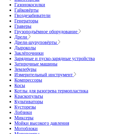
Газонокосилки
Гайковёрты
Гвоздезабиватели
Генераторы
Граверы
Грузоподъёмное оборудование
Дрели
Дрели-шуруповёрты
Дыроколы
Заклёпочники
Зарядные и пуско-зарядные устройства
Затирочные машины
Землебуры
Измерительный инструмент
Компрессоры
Косы
Котлы для разогрева термопластика
Краскопульты
Культиваторы
Кусторезы
Лобзики
Миксеры
Мойки высокого давления
Мотоблоки
Мотопомпы