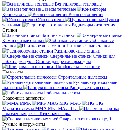
Вентиляторы тепловые
Завесы тепловые
Конвекторы
Котлы отопления
Обогреватели
Пушки
тепловые
Радиаторы отопления
Станки
Заточные станки
Камнерезные станки
Лобзиковые
станки
Плиткорезные станки
Распиловочные станки
Сверлильные станки
Станки для
гибки арматуры
Станки для резки арматуры
Шлифовальные станки
Пылесосы
Строительные пылесосы
Ручные/вертикальные
пылесосы
Ранцевые пылесосы
Роботы-пылесосы
Сварочные аппараты
MMA
MIG-MAG
TIG
Мультисистемы ММА MIG MAG TIG
Плазменная резка
Точечная сварка
Cварка пластиковых труб
Ручные инструменты
Зажимы
Ключи