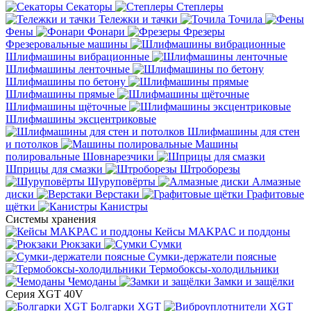
Секаторы
Степлеры
Тележки и тачки
Точила
Фены
Фонари
Фрезеры
Фрезеровальные машины
Шлифмашины вибрационные
Шлифмашины ленточные
Шлифмашины по бетону
Шлифмашины прямые
Шлифмашины щёточные
Шлифмашины эксцентриковые
Шлифмашины для стен
и потолков
Машины
полировальные
Шовнарезчики
Шприцы для смазки
Штроборезы
Шуруповёрты
Алмазные
диски
Верстаки
Графитовые
щётки
Канистры
Системы хранения
Кейсы MAKPAC и поддоны
Рюкзаки
Сумки
Сумки-держатели поясные
Термобоксы-холодильники
Чемоданы
Замки и защёлки
Серия XGT 40V
Болгарки XGT