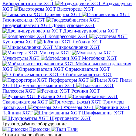
Виброуплотнители XGT
Воздуходувки
XGT
Высоторезы XGT
Гайковёрты XGT
Газонокосилки XGT
Гвоздезабиватели XGT
Дрели-угловые XGT
Дрели-шуруповёрты XGT
Компрессоры XGT
Кусторезы XGT
Лобзики XGT
Микроволновки XGT
Миксеры XGT
Мультитулы XGT
Мотоблоки XGT
Мойки высокого давления
XGT
Опрыскиватели XGT
Отбойные молотки XGT
Перфораторы XGT
Пилы
XGT
Подметальные машины XGT
Пылесосы XGT
Резчики XGT
Рубанки XGT
Скарификаторы XGT
Триммеры
(косы) XGT
Фрезеры XGT
Чайники XGT
Шлифмашины XGT
Шуруповёрты XGT
Грузоподъёмное оборудование
Присоски
Тали
Отопительное оборудование