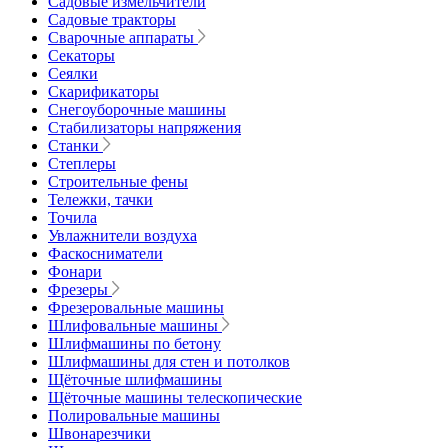
Садовые измельчители
Садовые тракторы
Сварочные аппараты
Секаторы
Сеялки
Скарификаторы
Снегоуборочные машины
Стабилизаторы напряжения
Станки
Степлеры
Строительные фены
Тележки, тачки
Точила
Увлажнители воздуха
Фаскосниматели
Фонари
Фрезеры
Фрезеровальные машины
Шлифовальные машины
Шлифмашины по бетону
Шлифмашины для стен и потолков
Щёточные шлифмашины
Щёточные машины телескопические
Полировальные машины
Швонарезчики