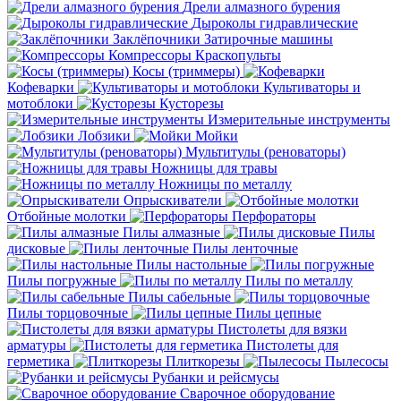
Дрели алмазного бурения
Дыроколы гидравлические
Заклёпочники
Затирочные машины
Компрессоры
Краскопульты
Косы (триммеры)
Кофеварки
Культиваторы и
мотоблоки
Кусторезы
Измерительные инструменты
Лобзики
Мойки
Мультитулы (реноваторы)
Ножницы для травы
Ножницы по металлу
Опрыскиватели
Отбойные молотки
Перфораторы
Пилы алмазные
Пилы
дисковые
Пилы ленточные
Пилы настольные
Пилы погружные
Пилы по металлу
Пилы сабельные
Пилы торцовочные
Пилы цепные
Пистолеты для вязки
арматуры
Пистолеты для
герметика
Плиткорезы
Пылесосы
Рубанки и рейсмусы
Сварочное оборудование