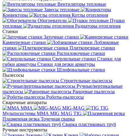
Вентиляторы тепловые
Завесы тепловые
Конвекторы
Котлы отопления
Обогреватели
Пушки
тепловые
Радиаторы отопления
Станки
Заточные станки
Камнерезные станки
Лобзиковые
станки
Плиткорезные станки
Распиловочные станки
Сверлильные станки
Станки для
гибки арматуры
Станки для резки арматуры
Шлифовальные станки
Пылесосы
Строительные пылесосы
Ручные/вертикальные
пылесосы
Ранцевые пылесосы
Роботы-пылесосы
Сварочные аппараты
MMA
MIG-MAG
TIG
Мультисистемы ММА MIG MAG TIG
Плазменная резка
Точечная сварка
Cварка пластиковых труб
Ручные инструменты
Зажимы
Ключи