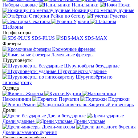
Наборы садовые
Напильники
Ножи
Ножницы по металлу ручные
Отвёртки
Рейки по бетону
Рулетки
Секаторы
Уровни
Шаблоны
Перфораторы
SDS-PLUS
SDS-MAX
Фрезеры
Кромочные фрезеры
Ламельные фрезеры
Шуруповёрты
Шуруповёрты безударные
Шуруповёрты ударные
Шуруповёрты по
гипсокартону
Одежда
Жилеты
Куртки
Наколенники
Перчатки
Подтяжки
Ремни
Защитный инвентарь
Дрели
Дрели безударные
Дрели ударные
Дрели угловые
Дрели-миксеры
Дрели алмазного бурения
Дрели-шуруповёрты