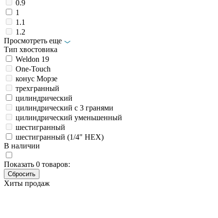
0.9
1
1.1
1.2
Просмотреть еще
Тип хвостовика
Weldon 19
Оne-Touch
конус Морзе
трехгранный
цилиндрический
цилиндрический с 3 гранями
цилиндрический уменьшенный
шестигранный
шестигранный (1/4" HEX)
В наличии
Показать
0
товаров:
Хиты продаж
Свёрла
HSS-R DIN 338 RN Heller TD17793
Основные характеристики