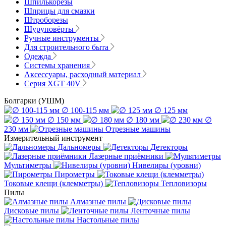
Шпилькорезы
Шприцы для смазки
Штроборезы
Шуруповёрты
Ручные инструменты
Для строительного быта
Одежда
Системы хранения
Аксессуары, расходный материал
Серия XGT 40V
Болгарки (УШМ)
∅ 100-115 мм
∅ 125 мм
∅ 150 мм
∅ 180 мм
∅
230 мм
Отрезные машины
Измерительный инструмент
Дальномеры
Детекторы
Лазерные приёмники
Мультиметры
Нивелиры (уровни)
Пирометры
Токовые клещи (клемметры)
Тепловизоры
Пилы
Алмазные пилы
Дисковые пилы
Ленточные пилы
Настольные пилы