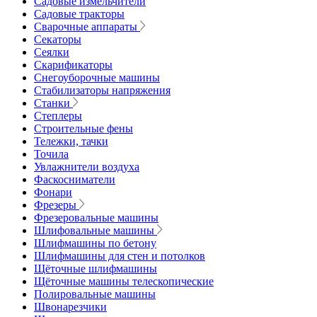
Садовые измельчители
Садовые тракторы
Сварочные аппараты
Секаторы
Сеялки
Скарификаторы
Снегоуборочные машины
Стабилизаторы напряжения
Станки
Степлеры
Строительные фены
Тележки, тачки
Точила
Увлажнители воздуха
Фаскосниматели
Фонари
Фрезеры
Фрезеровальные машины
Шлифовальные машины
Шлифмашины по бетону
Шлифмашины для стен и потолков
Щёточные шлифмашины
Щёточные машины телескопические
Полировальные машины
Швонарезчики