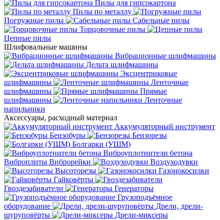
Пилы для гипсокартона
Пилы по металлу
Погружные пилы
Сабельные пилы
Торцовочные пилы
Цепные пилы
Шлифовальные машины
Вибрационные шлифмашины
Дельта шлифмашины
Эксцентриковые
шлифмашины
Ленточные
шлифмашины
Прямые
шлифмашины
Ленточные
напильники
Аксессуары, расходный материал
Аккумуляторный инструмент
Бензобуры
Бензорезы
Болгарки (УШМ)
Виброуплотнители бетона
Виброплиты
Виброрейки
Воздуходувки
Высоторезы
Газонокосилки
Гайковёрты
Гвоздезабиватели
Генераторы
Грузоподъёмное
оборудование
Дрели, дрели-
шуруповёрты
Дрели-миксеры