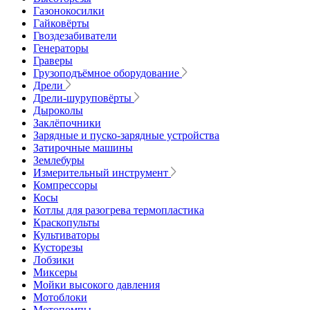
Газонокосилки
Гайковёрты
Гвоздезабиватели
Генераторы
Граверы
Грузоподъёмное оборудование
Дрели
Дрели-шуруповёрты
Дыроколы
Заклёпочники
Зарядные и пуско-зарядные устройства
Затирочные машины
Землебуры
Измерительный инструмент
Компрессоры
Косы
Котлы для разогрева термопластика
Краскопульты
Культиваторы
Кусторезы
Лобзики
Миксеры
Мойки высокого давления
Мотоблоки
Мотопомпы