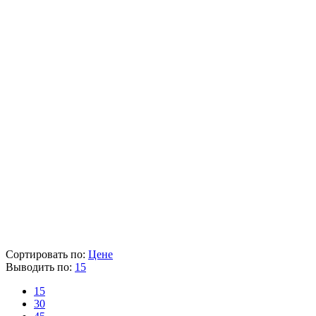
Артикул
TD17768
Диаметр (мм)
4
Общая длина (мм)
75
Тип
HSS-G
Тип хвостовика
цилиндрический
Количество в упаковке
1
Наличие товара
В наличии
Склад
Кол-во
Срок поставки
Лайнтулс
-
-
Heller
> 5 шт.
1-2 раб. дня
Розничная цена
132 ₽
Цена указана с НДС 22%
В корзину
Сортировать по:
Цене
Выводить по:
15
15
30