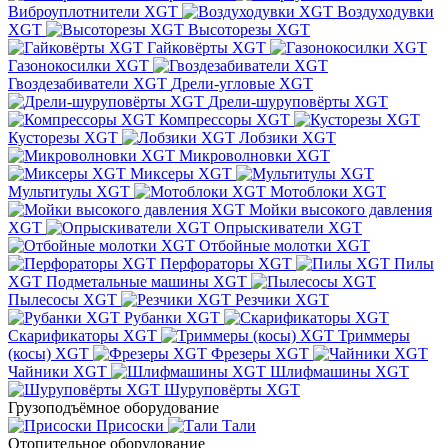
Виброуплотнители XGT
Воздуходувки
XGT
Высоторезы XGT
Гайковёрты XGT
Газонокосилки XGT
Гвоздезабиватели XGT
Дрели-угловые XGT
Дрели-шуруповёрты XGT
Компрессоры XGT
Кусторезы XGT
Лобзики XGT
Микроволновки XGT
Миксеры XGT
Мультитулы XGT
Мотоблоки XGT
Мойки высокого давления
XGT
Опрыскиватели XGT
Отбойные молотки XGT
Перфораторы XGT
Пилы
XGT
Подметальные машины XGT
Пылесосы XGT
Резчики XGT
Рубанки XGT
Скарификаторы XGT
Триммеры
(косы) XGT
Фрезеры XGT
Чайники XGT
Шлифмашины XGT
Шуруповёрты XGT
Грузоподъёмное оборудование
Присоски
Тали
Отопительное оборудование