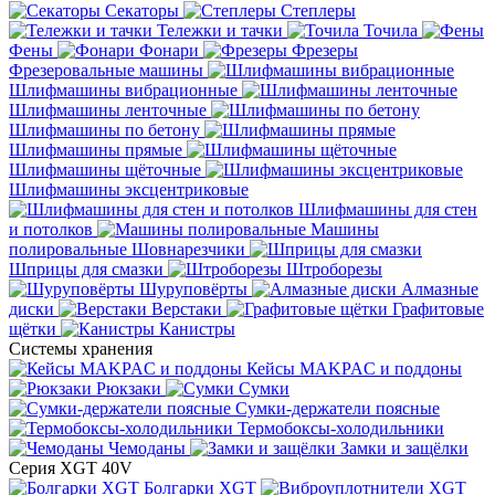
Секаторы
Степлеры
Тележки и тачки
Точила
Фены
Фонари
Фрезеры
Фрезеровальные машины
Шлифмашины вибрационные
Шлифмашины ленточные
Шлифмашины по бетону
Шлифмашины прямые
Шлифмашины щёточные
Шлифмашины эксцентриковые
Шлифмашины для стен
и потолков
Машины
полировальные
Шовнарезчики
Шприцы для смазки
Штроборезы
Шуруповёрты
Алмазные
диски
Верстаки
Графитовые
щётки
Канистры
Системы хранения
Кейсы MAKPAC и поддоны
Рюкзаки
Сумки
Сумки-держатели поясные
Термобоксы-холодильники
Чемоданы
Замки и защёлки
Серия XGT 40V
Болгарки XGT