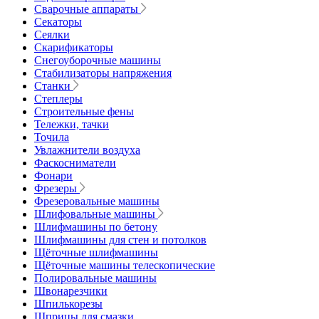
Сварочные аппараты
Секаторы
Сеялки
Скарификаторы
Снегоуборочные машины
Стабилизаторы напряжения
Станки
Степлеры
Строительные фены
Тележки, тачки
Точила
Увлажнители воздуха
Фаскосниматели
Фонари
Фрезеры
Фрезеровальные машины
Шлифовальные машины
Шлифмашины по бетону
Шлифмашины для стен и потолков
Щёточные шлифмашины
Щёточные машины телескопические
Полировальные машины
Швонарезчики
Шпилькорезы
Шприцы для смазки