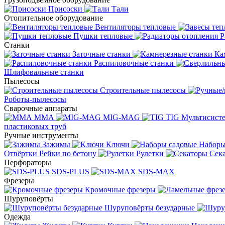
Присоски
Тали
Отопительное оборудование
Вентиляторы тепловые
Пушки тепловые
Р
Станки
Заточные станки
Ка
Распиловочные станки
Шлифовальные станки
Пылесосы
Строительные пылесосы
Роботы-пылесосы
Сварочные аппараты
MMA
MIG-MAG
TIG
Мультисис
пластиковых труб
Ручные инструменты
Зажимы
Ключи
Наборы
Отвёртки
Рейки по бетону
Рулетки
Сек
Перфораторы
SDS-PLUS
SDS-MAX
Фрезеры
Кромочные фрезеры
Шуруповёрты
Шуруповёрты безударные
Одежда