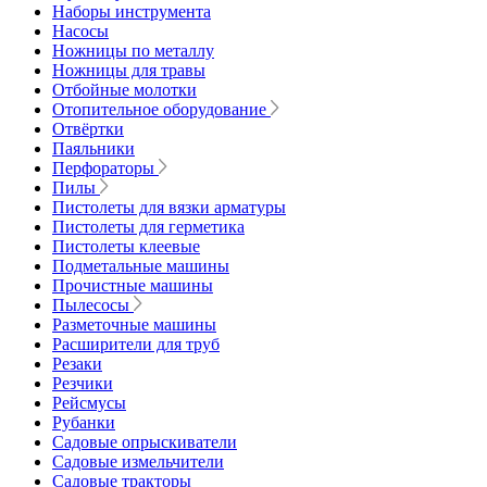
Наборы инструмента
Насосы
Ножницы по металлу
Ножницы для травы
Отбойные молотки
Отопительное оборудование
Отвёртки
Паяльники
Перфораторы
Пилы
Пистолеты для вязки арматуры
Пистолеты для герметика
Пистолеты клеевые
Подметальные машины
Прочистные машины
Пылесосы
Разметочные машины
Расширители для труб
Резаки
Резчики
Рейсмусы
Рубанки
Садовые опрыскиватели
Садовые измельчители
Садовые тракторы