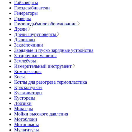
Гайковёрты
Гвоздезабиватели
Генераторы
Граверы
Грузоподъёмное оборудование
Дрели
Дрели-шуруповёрты
Дыроколы
Заклёпочники
Зарядные и пуско-зарядные устройства
Затирочные машины
Землебуры
Измерительный инструмент
Компрессоры
Косы
Котлы для разогрева термопластика
Краскопульты
Культиваторы
Кусторезы
Лобзики
Миксеры
Мойки высокого давления
Мотоблоки
Мотопомпы
Мультитулы