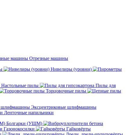
Отрезные машины
ы
Нивелиры (уровни)
Настольные пилы
Пилы для
Торцовочные пилы
Эксцентриковые шлифмашины
Ленточные напильники
Болгарки (УШМ)
Газонокосилки
Гайковёрты
е
Дрели, дрели-шуруповёрты