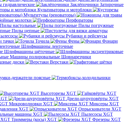
 гидравлические
Заклёпочники
Затирочные
Культиваторы и мотоблоки
Мультитулы (реноваторы)
бойные молотки
Перфораторы
Пилы настольные
Пилы погружные
Пилы цепные
ылесосы
Рубанки и рейсмусы
и тачки
Точила
Фены
Фонари
Шлифмашины ленточные
Шлифмашины щёточные
Машины полировальные
Шовнарезчики
азные диски
Верстаки
умки-держатели поясные
Высоторезы XGT
XGT
Дрели-шуруповёрты XGT
Микроволновки XGT
Миксеры XGT
давления XGT
Опрыскиватели XGT
альные машины XGT
Пылесосы XGT
Триммеры (косы) XGT
Фрезеры XGT