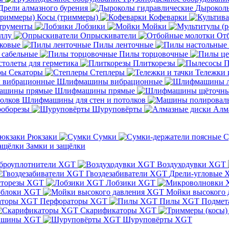
Дрели алмазного бурения
Дыроколы
Косы (триммеры)
Кофеварки
трументы
Лобзики
Мойки
ллу
Опрыскиватели
От
ковые
Пилы ленточные
 сабельные
Пилы торцовочные
толеты для герметика
Плиткорезы
П
Секаторы
Степлеры
Тележки 
Шлифмашины вибрационные
Шлифмашины прямые
Шлифмашины для стен и потолков
оборезы
Шуруповёрты
Алм
Рюкзаки
Сумки
С
Замки и защёлки
броуплотнители XGT
Воздуходувки XGT
Гвоздезабиватели XGT
Дрели-угловые 
сторезы XGT
Лобзики XGT
блоки XGT
Мойки высокого 
Перфораторы XGT
Пилы XGT
Подмет
Скарификаторы XGT
ашины XGT
Шуруповёрты XGT