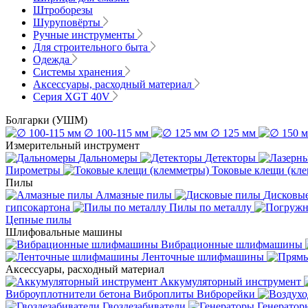
Штроборезы
Шуруповёрты
Ручные инструменты
Для строительного быта
Одежда
Системы хранения
Аксессуары, расходный материал
Серия XGT 40V
Болгарки (УШМ)
∅ 100-115 мм
∅ 125 мм
Измерительный инструмент
Дальномеры
Детекторы
Пирометры
Токовые клещи (кл
Пилы
Алмазные пилы
Дисковы
гипсокартона
Пилы по металлу
Цепные пилы
Шлифовальные машины
Вибрационные шлифмашины
Ленточные шлифмашины
Аксессуары, расходный материал
Аккумуляторный инструмент
Виброуплотнители бетона
Виброплиты
Виброрейки
Гвоздезабиватели
Генератор