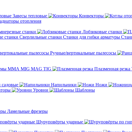
Завесы тепловые
Конвекторы
адиаторы отопления
мнерезные станки
Лобзиковые станки
Сверлильные станки
Станки для гибки арматуры
Стан
Ручные/вертикальные пылесосы
темы ММА MIG MAG TIG
Плазменная резка
 садовые
Напильники
Ножи
аторы
Уровни
Шаблоны
Ламельные фрезеры
Шуруповёрты ударные