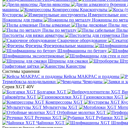
Дрели-миксеры
машины
Компрессоры
Краскопульты
Кусторезы
Измерительные инс
Ножницы для травы
Ножницы по мета
Пилы алмазные
Пилы дис
Пилы по металлу
Пилы
Пистолеты для вязки арматуры
Пис
Сварочное оборудование
Фрезеры
Фрезеровальные машины
Шлифмашины по бетону
Шлифмашины эксцентриковые
Шприцы для смазки
Штр
Графитовые щётки
Канистры
Системы хранения
Кейсы MAKPAC и поддоны
Термобоксы-холодильники
Чемоданы
Серия XGT 40V
Болгарки XGT
Ви
Гайковёрты XGT
Газонокосилки XGT
Компрессоры XGT
Ку
Мультитулы XGT
Мото
Отбойные молотки XGT
Резчики XGT
Рубанки XGT
Чайники XGT
Шлифм
Грузоподъёмное оборудование