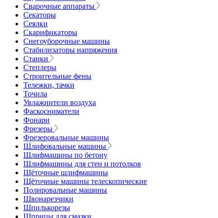
Сварочные аппараты
Секаторы
Сеялки
Скарификаторы
Снегоуборочные машины
Стабилизаторы напряжения
Станки
Степлеры
Строительные фены
Тележки, тачки
Точила
Увлажнители воздуха
Фаскосниматели
Фонари
Фрезеры
Фрезеровальные машины
Шлифовальные машины
Шлифмашины по бетону
Шлифмашины для стен и потолков
Щёточные шлифмашины
Щёточные машины телескопические
Полировальные машины
Швонарезчики
Шпилькорезы
Шприцы для смазки