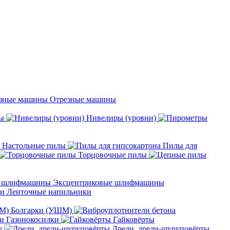
Отрезные машины
ы
Нивелиры (уровни)
Настольные пилы
Пилы для
Торцовочные пилы
Эксцентриковые шлифмашины
Ленточные напильники
Болгарки (УШМ)
Газонокосилки
Гайковёрты
е
Дрели, дрели-шуруповёрты