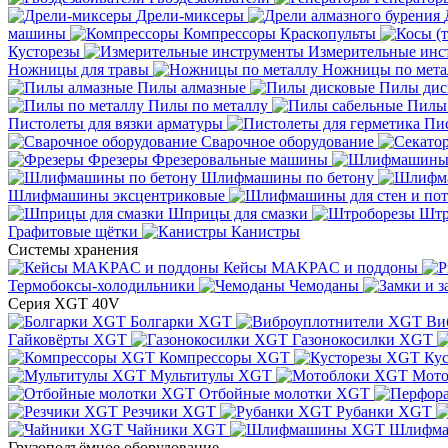
Дрели-миксеры
машины
Компрессоры
Краскопульты
Кусторезы
Измерительные инс
Ножницы для травы
Ножницы по мета
Пилы алмазные
Пилы дис
Пилы по металлу
Пилы
Пистолеты для вязки арматуры
Пис
Сварочное оборудование
Фрезеры
Фрезеровальные машины
Шлифмашины по бетону
Шлифмашины эксцентриковые
Шприцы для смазки
Штр
Графитовые щётки
Канистры
Системы хранения
Кейсы MAKPAC и поддоны
Термобоксы-холодильники
Чемоданы
Серия XGT 40V
Болгарки XGT
Ви
Гайковёрты XGT
Газонокосилки XGT
Компрессоры XGT
Ку
Мультитулы XGT
Мото
Отбойные молотки XGT
Резчики XGT
Рубанки XGT
Чайники XGT
Шлифм
Грузоподъёмное оборудование