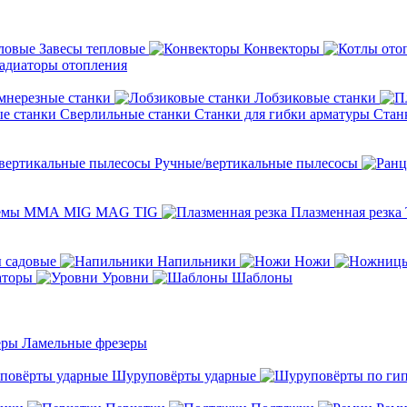
Завесы тепловые
Конвекторы
адиаторы отопления
мнерезные станки
Лобзиковые станки
Сверлильные станки
Станки для гибки арматуры
Стан
Ручные/вертикальные пылесосы
темы ММА MIG MAG TIG
Плазменная резка
 садовые
Напильники
Ножи
аторы
Уровни
Шаблоны
Ламельные фрезеры
Шуруповёрты ударные