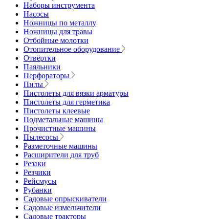
Наборы инструмента
Насосы
Ножницы по металлу
Ножницы для травы
Отбойные молотки
Отопительное оборудование
Отвёртки
Паяльники
Перфораторы
Пилы
Пистолеты для вязки арматуры
Пистолеты для герметика
Пистолеты клеевые
Подметальные машины
Прочистные машины
Пылесосы
Разметочные машины
Расширители для труб
Резаки
Резчики
Рейсмусы
Рубанки
Садовые опрыскиватели
Садовые измельчители
Садовые тракторы