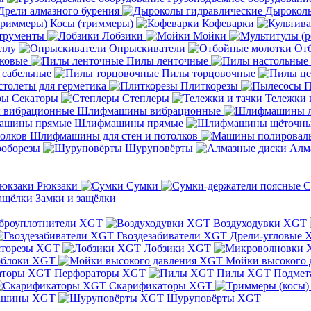
Дрели алмазного бурения
Дыроколы
Косы (триммеры)
Кофеварки
трументы
Лобзики
Мойки
ллу
Опрыскиватели
От
ковые
Пилы ленточные
 сабельные
Пилы торцовочные
толеты для герметика
Плиткорезы
П
Секаторы
Степлеры
Тележки 
Шлифмашины вибрационные
Шлифмашины прямые
Шлифмашины для стен и потолков
оборезы
Шуруповёрты
Алм
Рюкзаки
Сумки
С
Замки и защёлки
броуплотнители XGT
Воздуходувки XGT
Гвоздезабиватели XGT
Дрели-угловые 
сторезы XGT
Лобзики XGT
блоки XGT
Мойки высокого 
Перфораторы XGT
Пилы XGT
Подмет
Скарификаторы XGT
ашины XGT
Шуруповёрты XGT