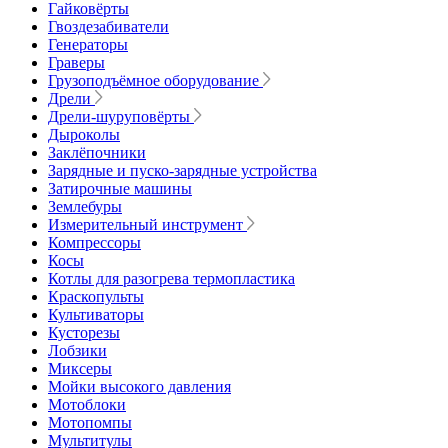
Гайковёрты
Гвоздезабиватели
Генераторы
Граверы
Грузоподъёмное оборудование
Дрели
Дрели-шуруповёрты
Дыроколы
Заклёпочники
Зарядные и пуско-зарядные устройства
Затирочные машины
Землебуры
Измерительный инструмент
Компрессоры
Косы
Котлы для разогрева термопластика
Краскопульты
Культиваторы
Кусторезы
Лобзики
Миксеры
Мойки высокого давления
Мотоблоки
Мотопомпы
Мультитулы