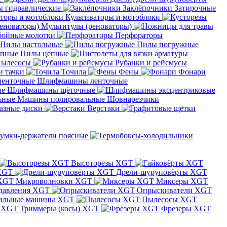
 гидравлические
Заклёпочники
Затирочные
Культиваторы и мотоблоки
Мультитулы (реноваторы)
бойные молотки
Перфораторы
Пилы настольные
Пилы погружные
Пилы цепные
ылесосы
Рубанки и рейсмусы
и тачки
Точила
Фены
Фонари
Шлифмашины ленточные
Шлифмашины щёточные
Машины полировальные
Шовнарезчики
азные диски
Верстаки
умки-держатели поясные
Высоторезы XGT
XGT
Дрели-шуруповёрты XGT
Микроволновки XGT
Миксеры XGT
давления XGT
Опрыскиватели XGT
альные машины XGT
Пылесосы XGT
Триммеры (косы) XGT
Фрезеры XGT