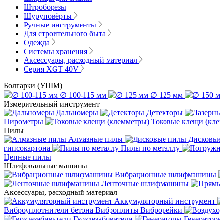
Штроборезы
Шуруповёрты
Ручные инструменты
Для строительного быта
Одежда
Системы хранения
Аксессуары, расходный материал
Серия XGT 40V
Болгарки (УШМ)
∅ 100-115 мм
∅ 125 мм
Измерительный инструмент
Дальномеры
Детекторы
Пирометры
Токовые клещи (кл
Пилы
Алмазные пилы
Дисковы
гипсокартона
Пилы по металлу
Цепные пилы
Шлифовальные машины
Вибрационные шлифмашины
Ленточные шлифмашины
Аксессуары, расходный материал
Аккумуляторный инструмент
Виброуплотнители бетона
Виброплиты
Виброрейки
Гвоздезабиватели
Генератор