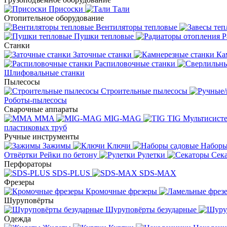
Присоски
Тали
Отопительное оборудование
Вентиляторы тепловые
Пушки тепловые
Р
Станки
Заточные станки
Ка
Распиловочные станки
Шлифовальные станки
Пылесосы
Строительные пылесосы
Роботы-пылесосы
Сварочные аппараты
MMA
MIG-MAG
TIG
Мультисис
пластиковых труб
Ручные инструменты
Зажимы
Ключи
Наборы
Отвёртки
Рейки по бетону
Рулетки
Сек
Перфораторы
SDS-PLUS
SDS-MAX
Фрезеры
Кромочные фрезеры
Шуруповёрты
Шуруповёрты безударные
Одежда